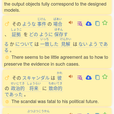
the output objects fully correspond to the designed
models.
じけん
ばあい
その
ような
事件
の
場合
しょうこ
ほぞん
、
証拠
を
どの
ように
保存
す
いっち
けんかい
る
か
について
は
一致
した
見解
は
ない
よう
であ
る
。
There seems to be little agreement as to how to
preserve the evidence in such cases.
かれ
その
スキャンダル
は
彼
せいじてき
しょうらい
ちめいてき
の
政治的
将来
に
致命的
であった
。
The scandal was fatal to his political future.
ぶつぶつこうかん