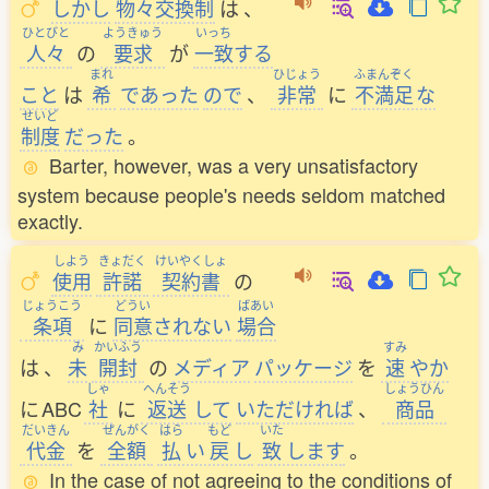
しかし
物々交換制
は
、
ひとびと
ようきゅう
いっち
人々
の
要求
が
一致
する
まれ
ひじょう
ふまんぞく
こと
は
希
であった
ので
、
非常
に
不満足
な
せいど
制度
だった
。
Barter, however, was a very unsatisfactory
system because people's needs seldom matched
exactly.
しよう
きょだく
けいやくしょ
使用
許諾
契約書
の
じょうこう
どうい
ばあい
条項
に
同意
されない
場合
み
かいふう
すみ
は
、
未
開封
の
メディア
パッケージ
を
速
やか
しゃ
へんそう
しょうひん
に
ABC
社
に
返送
して
いただければ
、
商品
だいきん
ぜんがく
はら
もど
いた
代金
を
全額
払
い
戻
し
致
します
。
In the case of not agreeing to the conditions of