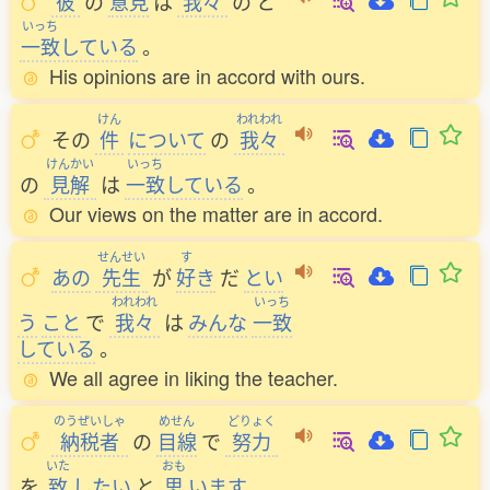
彼
の
意見
は
我々
の
と
いっち
一致
している
。
His opinions are in accord with ours.
けん
われわれ
その
件
について
の
我々
けんかい
いっち
の
見解
は
一致
している
。
Our views on the matter are in accord.
せんせい
す
あの
先生
が
好
き
だ
とい
われわれ
いっち
う
こと
で
我々
は
みんな
一致
している
。
We all agree in liking the teacher.
のうぜいしゃ
めせん
どりょく
納税者
の
目線
で
努力
いた
おも
を
致
したい
と
思
います
。