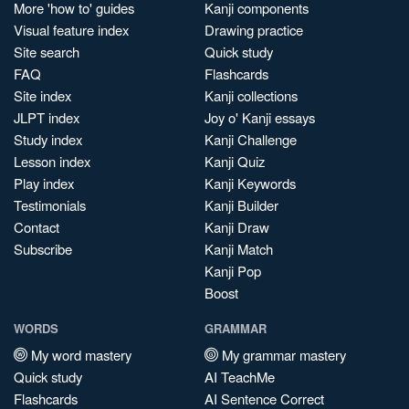
More 'how to' guides
Kanji components
Visual feature index
Drawing practice
Site search
Quick study
FAQ
Flashcards
Site index
Kanji collections
JLPT index
Joy o' Kanji essays
Study index
Kanji Challenge
Lesson index
Kanji Quiz
Play index
Kanji Keywords
Testimonials
Kanji Builder
Contact
Kanji Draw
Subscribe
Kanji Match
Kanji Pop
Boost
WORDS
GRAMMAR
My word mastery
My grammar mastery
Quick study
AI TeachMe
Flashcards
AI Sentence Correct