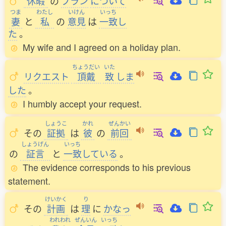
休暇
の
プラン
について
つま
わたし
いけん
いっち
妻
と
私
の
意見
は
一致
し
た
。
My wife and I agreed on a holiday plan.
ちょうだい
いた
リクエスト
頂戴
致
しま
した
。
I humbly accept your request.
しょうこ
かれ
ぜんかい
その
証拠
は
彼
の
前回
しょうげん
いっち
の
証言
と
一致
している
。
The evidence corresponds to his previous
statement.
けいかく
り
その
計画
は
理
に
かなっ
われわれ
ぜんいん
いっち