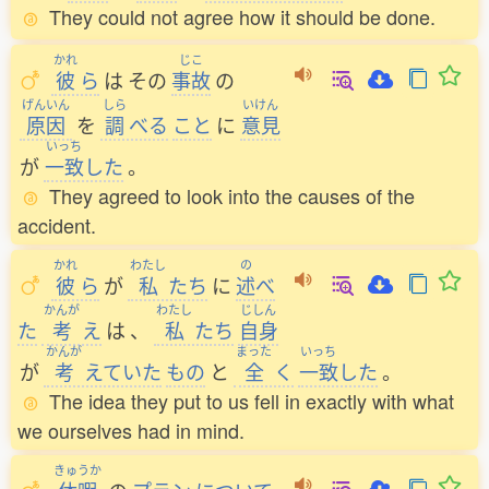
They could not agree how it should be done.
かれ
じこ
彼
ら
は
その
事故
の
げんいん
しら
いけん
原因
を
調
べる
こと
に
意見
いっち
が
一致
した
。
They agreed to look into the causes of the
accident.
かれ
わたし
の
彼
ら
が
私
たち
に
述
べ
かんが
わたし
じしん
た
考
え
は
、
私
たち
自身
かんが
まった
いっち
が
考
えていた
もの
と
全
く
一致
した
。
The idea they put to us fell in exactly with what
we ourselves had in mind.
きゅうか