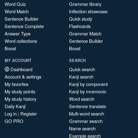
Word Quiz
Grammar library
Word Match
Inflection showcase
Sentence Builder
Quick study
Sentence Complete
Flashcards
Answer Type
Grammar Match
Word collections
Sentence Builder
Boost
Boost
MY ACCOUNT
SEARCH
Dashboard
Quick search
Account & settings
Kanji search
My favorites
Kanji by component
My study points
Kanji by mnemonic
My study history
Word search
Daily Kanji
Sentence translate
Log in
|
Register
Multi-word search
GO PRO
Grammar search
Name search
Example search