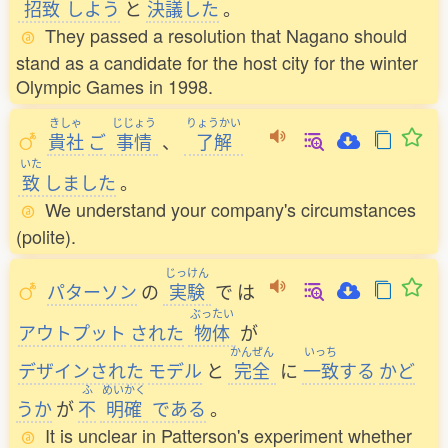
招致
しよう
と
決議
した
。
They passed a resolution that Nagano should
stand as a candidate for the host city for the winter
Olympic Games in 1998.
きしゃ
じじょう
りょうかい
貴社
ご
事情
、
了解
いた
致
しました
。
We understand your company's circumstances
(polite).
じっけん
パターソン
の
実験
で
は
ぶったい
アウトプット
された
物体
が
かんぜん
いっち
デザインされた
モデル
と
完全
に
一致
する
かど
ふ
めいかく
うか
が
不
明確
である
。
It is unclear in Patterson's experiment whether