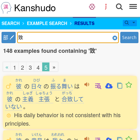
Kanshudo
SEARCH
EXAMPLE SEARCH
RESULTS
部
Search
148 examples found containing '致'
«
»
1
2
3
4
5
かれ
ひび
ふ
ま
彼
の
日々
の
振
る
舞
い
は
かれ
しゅぎ
しゅちょう
がっち
彼
の
主義
主張
と
合致
して
いない
。
His daily behavior is not consistent with his
principles.
かれ
いけん
われわれ