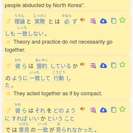
people abducted by North Korea".
りろん
じっさい
かなら
理論
と
実際
と
は
必
ず
いっち
しも
一致
しない
。
Theory and practice do not necessarily go
together.
かれ
めいやく
彼
ら
は
盟約
している
か
いっち
こうどう
の
ように
一致
して
行動
し
た
。
They acted together as if by compact.
かれ
彼
ら
は
それ
を
どの
よう
に
すれば
いい
か
という
こと
いけん
いっち
み
で
は
意見
の
一致
が
見
られなかった
。