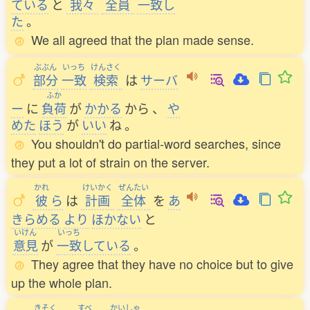
ている
と
我々
全員
一致
し
た
。
We all agreed that the plan made sense.
ぶぶん
いっち
けんさく
部分
一致
検索
は
サーバ
ふか
ー
に
負荷
が
かかる
から
、
や
めた
ほう
が
いい
ね
。
You shouldn't do partial-word searches, since
they put a lot of strain on the server.
かれ
けいかく
ぜんたい
彼
ら
は
計画
全体
を
あ
きらめる
より
ほかない
と
いけん
いっち
意見
が
一致
している
。
They agree that they have no choice but to give
up the whole plan.
きそく
すべ
かいしゃ