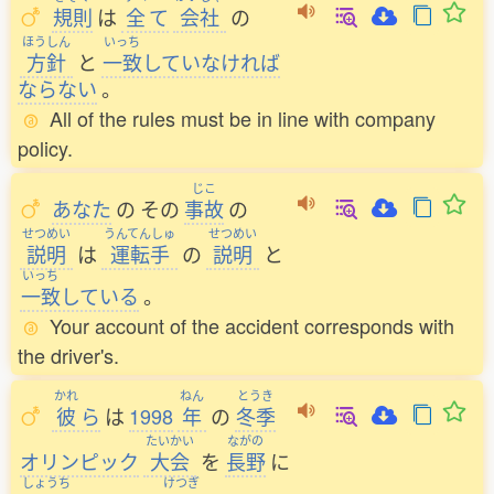
規則
は
全
て
会社
の
ほうしん
いっち
方針
と
一致
していなければ
ならない
。
All of the rules must be in line with company
policy.
じこ
あなた
の
その
事故
の
せつめい
うんてんしゅ
せつめい
説明
は
運転手
の
説明
と
いっち
一致
している
。
Your account of the accident corresponds with
the driver's.
かれ
ねん
とうき
彼
ら
は
1998
年
の
冬季
たいかい
ながの
オリンピック
大会
を
長野
に
しょうち
けつぎ