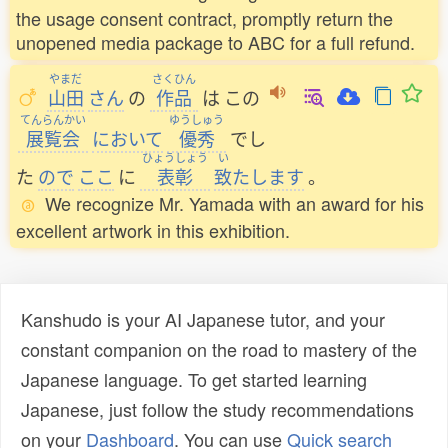
the usage consent contract, promptly return the
unopened media package to ABC for a full refund.
やまだ
さくひん
山田
さん
の
作品
は
この
てんらんかい
ゆうしゅう
展覧会
において
優秀
でし
ひょうしょう
い
た
ので
ここ
に
表彰
致
たします
。
We recognize Mr. Yamada with an award for his
excellent artwork in this exhibition.
Kanshudo is your AI Japanese tutor, and your
constant companion on the road to mastery of the
Japanese language. To get started learning
Japanese, just follow the study recommendations
on your
Dashboard
. You can use
Quick search