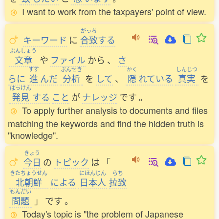
I want to work from the taxpayers' point of view.
がっち
キーワード
に
合致
する
ぶんしょう
文章
や
ファイル
から
、
さ
すす
ぶんせき
かく
しんじつ
らに
進
んだ
分析
を
して
、
隠
れている
真実
を
はっけん
発見
する
こと
が
ナレッジ
です
。
To apply further analysis to documents and files
matching the keywords and find the hidden truth is
"knowledge".
きょう
今日
の
トピック
は
「
きたちょうせん
にほんじん
らち
北朝鮮
による
日本人
拉致
もんだい
問題
」
です
。
Today's topic is "the problem of Japanese