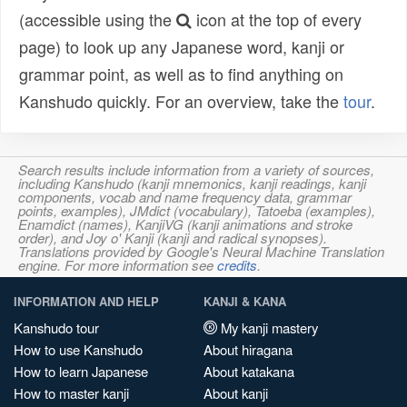
(accessible using the
icon at the top of every
page) to look up any Japanese word, kanji or
grammar point, as well as to find anything on
Kanshudo quickly. For an overview, take the
tour
.
Search results include information from a variety of sources,
including Kanshudo (kanji mnemonics, kanji readings, kanji
components, vocab and name frequency data, grammar
points, examples), JMdict (vocabulary), Tatoeba (examples),
Enamdict (names), KanjiVG (kanji animations and stroke
order), and Joy o' Kanji (kanji and radical synopses).
Translations provided by Google's Neural Machine Translation
engine. For more information see
credits
.
INFORMATION AND HELP
KANJI & KANA
Kanshudo tour
My kanji mastery
How to use Kanshudo
About hiragana
How to learn Japanese
About katakana
How to master kanji
About kanji