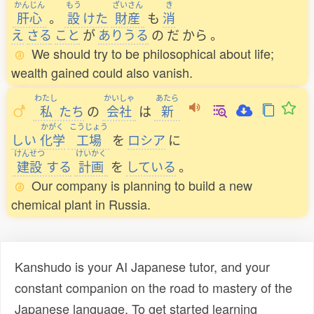
かんじん
もう
ざいさん
き
肝心
。
設
けた
財産
も
消
え
さる
こと
が
ありうる
の
だ
から
。
We should try to be philosophical about life;
wealth gained could also vanish.
わたし
かいしゃ
あたら
私
たち
の
会社
は
新
かがく
こうじょう
しい
化学
工場
を
ロシア
に
けんせつ
けいかく
建設
する
計画
を
している
。
Our company is planning to build a new
chemical plant in Russia.
Kanshudo is your AI Japanese tutor, and your
constant companion on the road to mastery of the
Japanese language. To get started learning