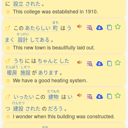
に
設立
された
。
This college was established in 1910.
まち
この
あたらしい
町
は
う
せっけい
まく
設計
してある
。
This new town is beautifully laid out.
うち
に
は
ちゃんと
した
だんぼう
しせつ
暖房
施設
が
あります
。
We have a good heating system.
たてもの
いったい
この
建物
は
い
けんせつ
つ
建設
された
の
だろう
。
I wonder when this building was constructed.
おお