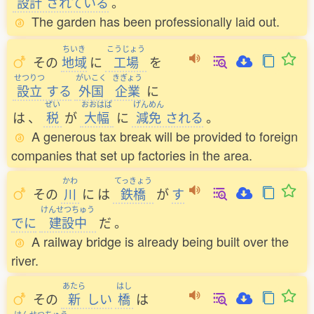
設計
されている
。
The garden has been professionally laid out.
ちいき
こうじょう
その
地域
に
工場
を
せつりつ
がいこく
きぎょう
設立
する
外国
企業
に
ぜい
おおはば
げんめん
は
、
税
が
大幅
に
減免
される
。
A generous tax break will be provided to foreign
companies that set up factories in the area.
かわ
てっきょう
その
川
に
は
鉄橋
が
す
けんせつちゅう
でに
建設中
だ
。
A railway bridge is already being built over the
river.
あたら
はし
その
新
しい
橋
は