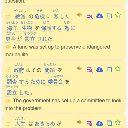
question.
ぜつめつ
きき
ひん
絶滅
の
危機
に
瀕
した
かいよう
せいぶつ
ほご
ため
海洋
生物
を
保護
する
為
に
ぼきん
せつりつ
募金
が
設立
された
。
A fund was set up to preserve endangered
marine life.
せいふ
もんだい
政府
は
その
問題
を
ちょうさ
いいんかい
調査
する
ために
委員会
を
せつりつ
設立
した
。
The government has set up a committee to look
into the problem.
じんせい
人生
は
あきらめ
が