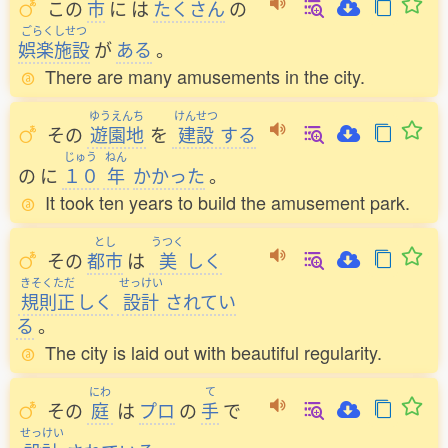
この
市
に
は
たくさん
の
ごらくしせつ
娯楽施設
が
ある
。
There are many amusements in the city.
ゆうえんち
けんせつ
その
遊園地
を
建設
する
じゅう
ねん
の
に
１０
年
かかった
。
It took ten years to build the amusement park.
とし
うつく
その
都市
は
美
しく
きそくただ
せっけい
規則正
しく
設計
されてい
る
。
The city is laid out with beautiful regularity.
にわ
て
その
庭
は
プロ
の
手
で
せっけい