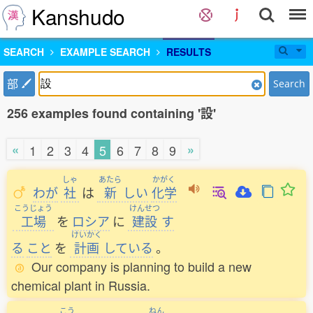
Kanshudo
SEARCH
EXAMPLE SEARCH
RESULTS
部
Search
256 examples found containing '設'
«
»
1
2
3
4
5
6
7
8
9
しゃ
あたら
かがく
わが
社
は
新
しい
化学
こうじょう
けんせつ
工場
を
ロシア
に
建設
す
けいかく
る
こと
を
計画
している
。
Our company is planning to build a new
chemical plant in Russia.
こう
ねん