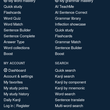
My word mastery
My grammar mastery
Quick study
AI TeachMe
Flashcards
AI Sentence Correct
Word Quiz
Grammar library
Word Match
Inflection showcase
Sentence Builder
Quick study
Sentence Complete
Flashcards
Answer Type
Grammar Match
Word collections
Sentence Builder
Boost
Boost
MY ACCOUNT
SEARCH
Dashboard
Quick search
Account & settings
Kanji search
My favorites
Kanji by component
My study points
Kanji by mnemonic
My study history
Word search
Daily Kanji
Sentence translate
Log in
|
Register
Multi-word search