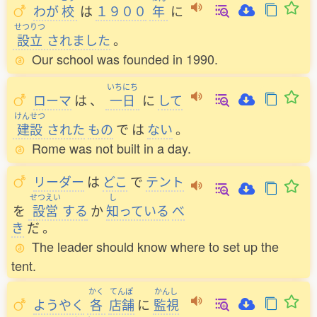
わが
校
は
１９００
年
に
せつりつ
設立
されました
。
Our school was founded in 1990.
いちにち
ローマ
は
、
一日
に
して
けんせつ
建設
された
もの
で
は
ない
。
Rome was not built in a day.
リーダー
は
どこ
で
テント
せつえい
し
を
設営
する
か
知
っている
べ
き
だ
。
The leader should know where to set up the
tent.
かく
てんぽ
かんし
ようやく
各
店舗
に
監視