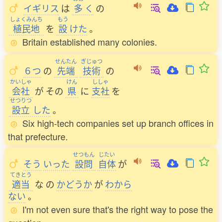
イギリス
は
多
く
の
しょくみんち
もう
植民地
を
設
けた
。
Britain established many colonies.
せんたん
ぎじゅつ
６つ
の
先端
技術
の
かいしゃ
けん
ししゃ
会社
が
その
県
に
支社
を
せつりつ
設立
した
。
Six high-tech companies set up branch offices in
that prefecture.
せつもん
じたい
そう
いった
設問
自体
が
てきとう
適当
な
の
かどうか
が
わから
ない
。
I'm not even sure that's the right way to pose the