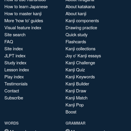
How to learn Japanese
About katakana
How to master kanji
About kanji
More 'how to' guides
Kanji components
Visual feature index
Drawing practice
Site search
Quick study
FAQ
Flashcards
Site index
Kanji collections
JLPT index
Joy o' Kanji essays
Study index
Kanji Challenge
Lesson index
Kanji Quiz
Play index
Kanji Keywords
Testimonials
Kanji Builder
Contact
Kanji Draw
Subscribe
Kanji Match
Kanji Pop
Boost
WORDS
GRAMMAR