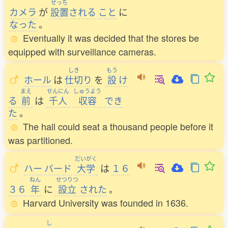
せっち
カメラ
が
設置
される
こと
に
なった
。
Eventually it was decided that the stores be
equipped with surveillance cameras.
しき
もう
ホール
は
仕切
り
を
設
け
まえ
せんにん
しゅうよう
る
前
は
千人
収容
でき
た
。
The hall could seat a thousand people before it
was partitioned.
だいがく
ハー
バード
大学
は
１６
ねん
せつりつ
３６
年
に
設立
された
。
Harvard University was founded in 1636.
し