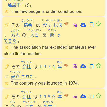
けんせつちゅう
建設中
だ
。
The new bridge is under construction.
きょうかい
せつりつ
いらい
その
協会
は
設立
以来
しろうと
にゅうかい
ことわ
、
素人
の
入会
を
断
っ
てきた
。
The association has excluded amateurs ever
since its foundation.
かいしゃ
ねん
その
会社
は
１９７４
年
せつりつ
に
設立
された
。
The company was founded in 1974.
かいしゃ
ねん
その
会社
は
１９５０
年
いま
かいちょう
せつりつ
に
今
の
会長
が
設立
し