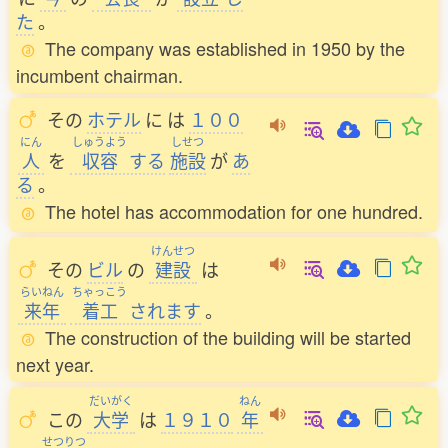
た
。
The company was established in 1950 by the
incumbent chairman.
その
ホテル
に
は
１００
にん
しゅうよう
しせつ
人
を
収容
する
施設
が
あ
る
。
The hotel has accommodation for one hundred.
けんせつ
その
ビル
の
建設
は
らいねん
ちゃっこう
来年
着工
されます
。
The construction of the building will be started
next year.
だいがく
ねん
この
大学
は
１９１０
年
せつりつ