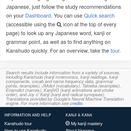
Japanese, just follow the study recommendations
on your
Dashboard
. You can use
Quick search
(accessible using the
icon at the top of every
page) to look up any Japanese word, kanji or
grammar point, as well as to find anything on
Kanshudo quickly. For an overview, take the
tour
.
Search results include information from a variety of sources,
including Kanshudo (kanji mnemonics, kanji readings, kanji
components, vocab and name frequency data, grammar
points, examples), JMdict (vocabulary), Tatoeba (examples),
Enamdict (names), KanjiVG (kanji animations and stroke
order), and Joy o' Kanji (kanji and radical synopses).
Translations provided by Google's Neural Machine Translation
engine. For more information see
credits
.
INFORMATION AND HELP
KANJI & KANA
Kanshudo tour
My kanji mastery
How to use Kanshudo
About hiragana