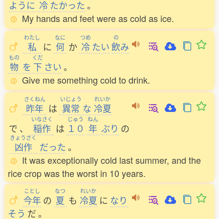
ように
冷
たかった
。
My hands and feet were as cold as ice.
わたし
なに
つめ
の
私
に
何
か
冷
たい
飲
み
もの
くだ
物
を
下
さい
。
Give me something cold to drink.
さくねん
いじょう
れいか
昨年
は
異常
な
冷夏
いなさく
じゅう
ねん
で
、
稲作
は
１０
年
ぶり
の
きょうさく
凶作
だった
。
It was exceptionally cold last summer, and the
rice crop was the worst in 10 years.
ことし
なつ
れいか
今年
の
夏
も
冷夏
に
なり
そう
だ
。