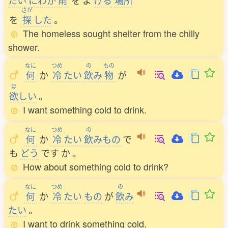
たい
にわか
雨
を
よ
ける
場所
さが
を
探
した
。
The homeless sought shelter from the chilly
shower.
なに
つめ
の
もの
何
か
冷
たい
飲
み
物
が
ほ
欲
しい
。
I want something cold to drink.
なに
つめ
の
何
か
冷
たい
飲
みもの
で
も
どう
です
か
。
How about something cold to drink?
なに
つめ
の
何
か
冷
たい
もの
が
飲
み
たい
。
I want to drink something cold.