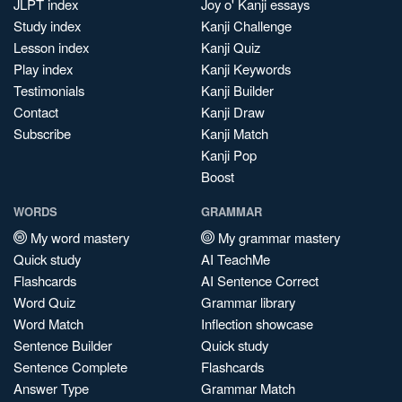
JLPT index
Joy o' Kanji essays
Study index
Kanji Challenge
Lesson index
Kanji Quiz
Play index
Kanji Keywords
Testimonials
Kanji Builder
Contact
Kanji Draw
Subscribe
Kanji Match
Kanji Pop
Boost
WORDS
GRAMMAR
My word mastery
My grammar mastery
Quick study
AI TeachMe
Flashcards
AI Sentence Correct
Word Quiz
Grammar library
Word Match
Inflection showcase
Sentence Builder
Quick study
Sentence Complete
Flashcards
Answer Type
Grammar Match