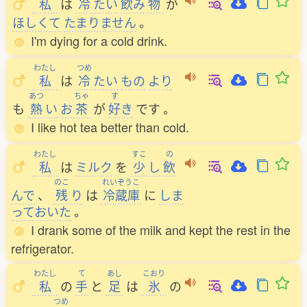
私
は
冷
たい
飲
み
物
が
ほしくて
たまりません
。
I'm dying for a cold drink.
わたし
つめ
私
は
冷
たい
もの
より
あつ
ちゃ
す
も
熱
い
お
茶
が
好
き
です
。
I like hot tea better than cold.
わたし
すこ
の
私
は
ミルク
を
少
し
飲
のこ
れいぞうこ
んで
、
残
り
は
冷蔵庫
に
しま
っておいた
。
I drank some of the milk and kept the rest in the
refrigerator.
わたし
て
あし
こおり
私
の
手
と
足
は
氷
の
つめ