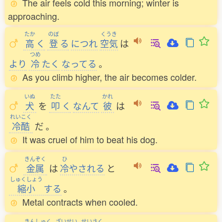
The air feels cold this morning; winter is
approaching.
たか
のぼ
くうき
高
く
登
る
につれ
空気
は
つめ
より
冷
たく
なってる
。
As you climb higher, the air becomes colder.
いぬ
たた
かれ
犬
を
叩
く
なんて
彼
は
れいこく
冷酷
だ
。
It was cruel of him to beat his dog.
きんぞく
ひ
金属
は
冷
やされる
と
しゅくしょう
縮小
する
。
Metal contracts when cooled.
きんしゅく
ざいせい
せいさく