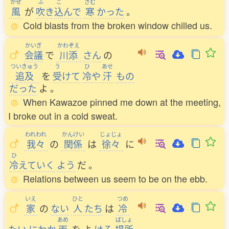
かぜ
ふ
こ
さむ
風
が
吹
き
込
んで
寒
かった
。
Cold blasts from the broken window chilled us.
かいぎ
かわぞえ
会議
で
川添
さん
の
ついきゅう
う
ひ
あせ
追及
を
受
けて
冷
や
汗
もの
だった
よ
。
When Kawazoe pinned me down at the meeting,
I broke out in a cold sweat.
われわれ
かんけい
じょじょ
我々
の
関係
は
徐々
に
ひ
冷
えていく
よう
だ
。
Relations between us seem to be on the ebb.
いえ
ひと
つめ
家
の
ない
人
たち
は
冷
あめ
ばしょ