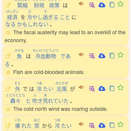
緊縮
財政
政策
は
けいざい
ひ
す
経済
を
冷
やし
過
ぎる
こと
に
なる
かもしれない
。
The fiscal austerity may lead to an overkill of the
economy.
さかな
れいけつどうぶつ
魚
は
冷血動物
であ
る
。
Fish are cold-blooded animals.
そと
つめ
きたかぜ
外
で
は
冷
たい
北風
が
とどろとどろ
ふ
あ
轟々
と
吹
き
荒
れていた
。
The cold north wind was roaring outside.
こわ
まど
つめ
壊
れた
窓
から
冷
たい