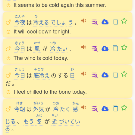
It seems to be cold again this summer.
こんや
ひ
今夜
は
冷
える
でしょ
う
。
It will cool down tonight.
きょう
かぜ
つめ
今日
は
風
が
冷
たい
。
The wind is cold today.
きょう
そこび
ひ
今日
は
底冷
え
の
する
日
だ
。
I feel chilled to the bone today.
けさ
がいき
つめ
かん
今朝
は
外気
が
冷
たく
感
ふゆ
ちか
じる
、
もう
冬
が
近
づいてい
る
。