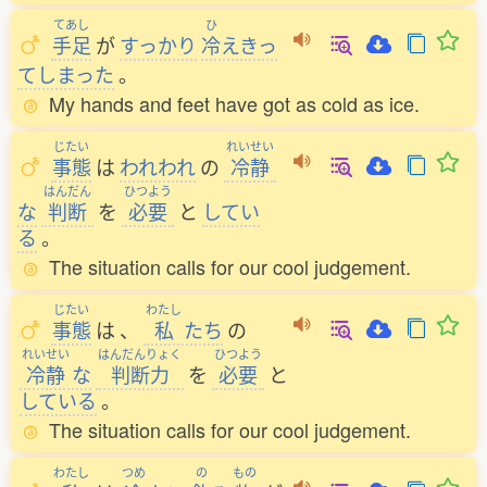
てあし
ひ
手足
が
すっかり
冷
えきっ
てしまった
。
My hands and feet have got as cold as ice.
じたい
れいせい
事態
は
われわれ
の
冷静
はんだん
ひつよう
な
判断
を
必要
と
してい
る
。
The situation calls for our cool judgement.
じたい
わたし
事態
は
、
私
たち
の
れいせい
はんだんりょく
ひつよう
冷静
な
判断力
を
必要
と
している
。
The situation calls for our cool judgement.
わたし
つめ
の
もの