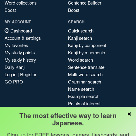
Word collections
Sentence Builder
Boost
Boost
MY ACCOUNT
SEARCH
Dashboard
Quick search
Account & settings
Kanji search
My favorites
Kanji by component
My study points
Kanji by mnemonic
My study history
Word search
Daily Kanji
Sentence translate
Log in
|
Register
Multi-word search
GO PRO
Grammar search
Name search
Example search
Points of interest
×
Site search
The most effective way to learn
My search history
Japanese.
Search index
Sign up for FREE lessons, games, flashcards, and
Blog