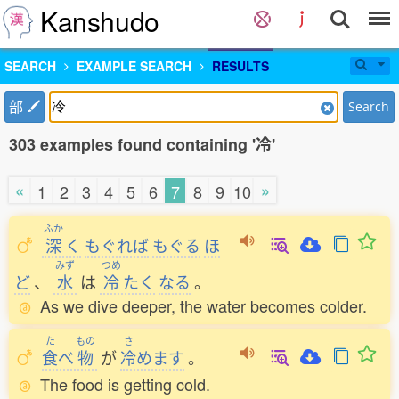
Kanshudo
SEARCH
EXAMPLE SEARCH
RESULTS
部
Search
303 examples found containing '冷'
«
»
1
2
3
4
5
6
7
8
9
10
ふか
深
く
もぐれば
もぐる
ほ
みず
つめ
ど
、
水
は
冷
たく
なる
。
As we dive deeper, the water becomes colder.
た
もの
さ
食
べ
物
が
冷
めます
。
The food is getting cold.