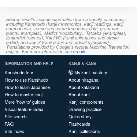
Search results include information from a variety of sources,
including Kanshudo (kanji mnemonics, kanji readings, kanji
components, vocab and name frequency data, grammar
points, examples), JMdict (vocabulary), Tatoeba (examples),
Enamdict (names), KanjiVG (kanji animations and stroke
order), and Joy o' Kanji (kanji and radical synopses).
Translations provided by Google's Neural Machine Translation
engine. For more information see
credits
.
INFORMATION AND HELP
KANJI & KANA
Kanshudo tour
My kanji mastery
How to use Kanshudo
About hiragana
How to learn Japanese
About katakana
How to master kanji
About kanji
More 'how to' guides
Kanji components
Visual feature index
Drawing practice
Site search
Quick study
FAQ
Flashcards
Site index
Kanji collections