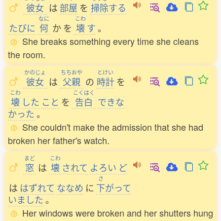
彼女
は
部屋
を
掃除
する
なに
こわ
たびに
何
か
を
壊
す
。
She breaks something every time she cleans
the room.
かのじょ
ちちおや
とけい
彼女
は
父親
の
時計
を
こわ
こくはく
壊
した
こと
を
告白
できな
かった
。
She couldn't make the admission that she had
broken her father's watch.
まど
こわ
窓
は
壊
されて
よろい
ど
さ
は
はずれて
ななめ
に
下
がって
いました
。
Her windows were broken and her shutters hung