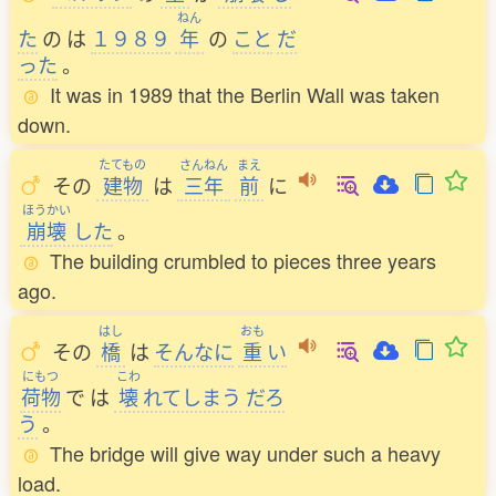
ねん
た
の
は
１９８９
年
の
こと
だ
った
。
It was in 1989 that the Berlin Wall was taken
down.
たてもの
さんねん
まえ
その
建物
は
三年
前
に
ほうかい
崩壊
した
。
The building crumbled to pieces three years
ago.
はし
おも
その
橋
は
そんなに
重
い
にもつ
こわ
荷物
で
は
壊
れてしまう
だろ
う
。
The bridge will give way under such a heavy
load.