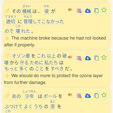
きかい
かれ
その
機械
は
、
彼
が
てきせつ
かんり
適切
に
管理
してこなかった
こわ
ので
壊
れた
。
The machine broke because he had not looked
after it properly.
オゾン層
を
これ
以上
の
破
壊
から
守る
ために
私たち
は
もっと
多く
の
こと
を
すべき
だ
。
We should do more to protect the ozone layer
from further damage.
しょうねん
あの
少年
は
ボール
を
まど
ぶつけて
よく
うち
の
窓
を
こわ