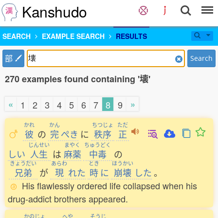
Kanshudo
SEARCH
EXAMPLE SEARCH
RESULTS
部
Search
270 examples found containing '壊'
«
»
1
2
3
4
5
6
7
8
9
かれ
かん
ちつじょ
ただ
彼
の
完
ぺき
に
秩序
正
じんせい
まやく
ちゅうどく
しい
人生
は
麻薬
中毒
の
きょうだい
あらわ
とき
ほうかい
兄弟
が
現
れた
時
に
崩壊
した
。
His flawlessly ordered life collapsed when his
drug-addict brothers appeared.
かのじょ
へや
そうじ