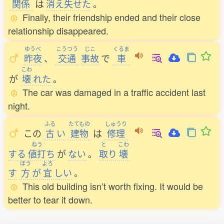
関係
は
消
え
失
せた
。
Finally, their friendship ended and their close
relationship disappeared.
ゆうべ
こうつう
じこ
くるま
昨夜
、
交通
事故
で
車
こわ
が
壊
れた
。
The car was damaged in a traffic accident last
night.
ふる
たてもの
しゅうり
この
古
い
建物
は
修理
ねう
と
こわ
する
値打
ち
が
ない
。
取
り
壊
ほう
よろ
す
方
が
宜
しい
。
This old building isn’t worth fixing. It would be
better to tear it down.