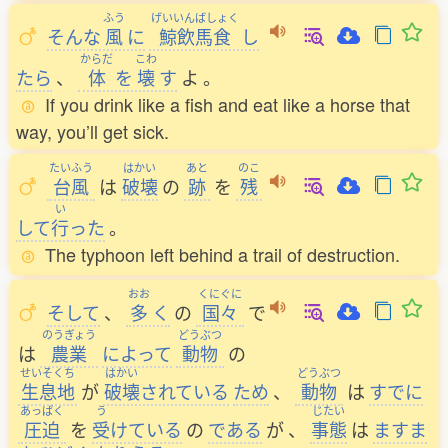
ふう
げいいんばしょく
そんな
風
に
鯨飲馬食
し
からだ
こわ
たら
、
体
を
壊
す
よ
。
If you drink like a fish and eat like a horse that
way, you’ll get sick.
たいふう
はかい
あと
のこ
台風
は
破壊
の
跡
を
残
い
して
行
った
。
The typhoon left behind a trail of destruction.
おお
くにぐに
そして
、
多
く
の
国々
で
のうぎょう
どうぶつ
は
農業
によって
動物
の
せいそくち
はかい
どうぶつ
生息地
が
破壊
されている
ため
、
動物
は
すでに
あっぱく
う
じたい
圧迫
を
受
けている
の
である
が
、
事態
は
ますま