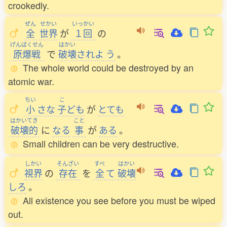
crookedly.
ぜん
せかい
いっかい
全
世界
が
１回
の
げんばくせん
はかい
原爆戦
で
破壊
されよ
う
。
The whole world could be destroyed by an
atomic war.
ちい
こ
小
さな
子
ども
が
とても
はかいてき
こと
破壊的
に
なる
事
が
ある
。
Small children can be very destructive.
しかい
そんざい
すべ
はかい
視界
の
存在
を
全
て
破壊
しろ
。
All existence you see before you must be wiped
out.