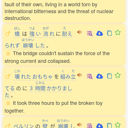
fault of their own, living in a world torn by
international bitterness and the threat of nuclear
destruction.
はし
つよ
なが
た
橋
は
強
い
流
れ
に
耐
え
ほうかい
られず
崩壊
した
。
The bridge couldn't sustain the force of the
strong current and collapsed.
こわ
く
た
壊
れた
おもちゃ
を
組
み
立
じかん
てる
の
に
３
時間
かかりまし
た
。
It took three hours to put the broken toy
together.
かべ
ほうかい
ベルリン
の
壁
が
崩壊
し