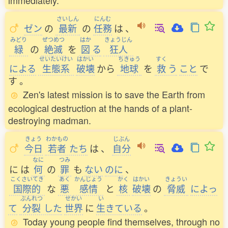
immediately.
さいしん
にんむ
ゼン
の
最新
の
任務
は
、
みどり
ぜつめつ
はか
きょうじん
緑
の
絶滅
を
図
る
狂人
せいたいけい
はかい
ちきゅう
すく
による
生態系
破壊
から
地球
を
救
う
こと
で
す
。
Zen's latest mission is to save the Earth from
ecological destruction at the hands of a plant-
destroying madman.
きょう
わかもの
じぶん
今日
若者
たち
は
、
自分
なに
つみ
に
は
何
の
罪
も
ない
のに
、
こくさいてき
あく
かんじょう
かく
はかい
きょうい
国際的
な
悪
感情
と
核
破壊
の
脅威
によっ
ぶんれつ
せかい
い
て
分裂
した
世界
に
生
きている
。
Today young people find themselves, through no