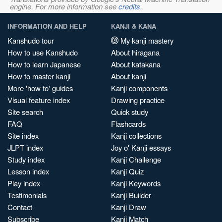
engine. For more information see
credits
.
INFORMATION AND HELP
KANJI & KANA
Kanshudo tour
My kanji mastery
How to use Kanshudo
About hiragana
How to learn Japanese
About katakana
How to master kanji
About kanji
More 'how to' guides
Kanji components
Visual feature index
Drawing practice
Site search
Quick study
FAQ
Flashcards
Site index
Kanji collections
JLPT index
Joy o' Kanji essays
Study index
Kanji Challenge
Lesson index
Kanji Quiz
Play index
Kanji Keywords
Testimonials
Kanji Builder
Contact
Kanji Draw
Subscribe
Kanji Match