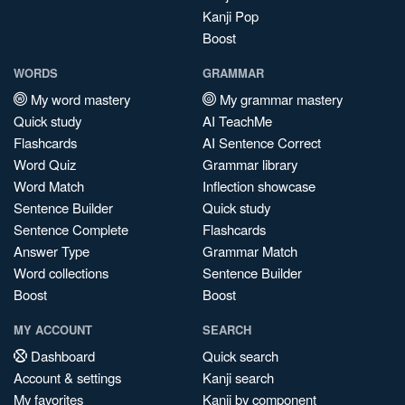
Kanji Pop
Boost
WORDS
GRAMMAR
My word mastery
My grammar mastery
Quick study
AI TeachMe
Flashcards
AI Sentence Correct
Word Quiz
Grammar library
Word Match
Inflection showcase
Sentence Builder
Quick study
Sentence Complete
Flashcards
Answer Type
Grammar Match
Word collections
Sentence Builder
Boost
Boost
MY ACCOUNT
SEARCH
Dashboard
Quick search
Account & settings
Kanji search
My favorites
Kanji by component