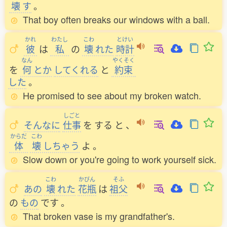
壊
す
。
That boy often breaks our windows with a ball.
かれ
わたし
こわ
とけい
彼
は
私
の
壊
れた
時計
なん
やくそく
を
何
とか
してくれる
と
約束
した
。
He promised to see about my broken watch.
しごと
そんなに
仕事
を
する
と
、
からだ
こわ
体
壊
しちゃう
よ
。
Slow down or you're going to work yourself sick.
こわ
かびん
そふ
あの
壊
れた
花瓶
は
祖父
の
もの
です
。
That broken vase is my grandfather's.