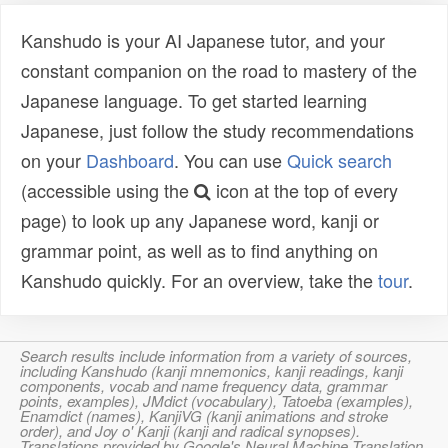
Kanshudo is your AI Japanese tutor, and your
constant companion on the road to mastery of the
Japanese language. To get started learning
Japanese, just follow the study recommendations
on your
Dashboard
. You can use
Quick search
(accessible using the
icon at the top of every
page) to look up any Japanese word, kanji or
grammar point, as well as to find anything on
Kanshudo quickly. For an overview, take the
tour
.
Search results include information from a variety of sources,
including Kanshudo (kanji mnemonics, kanji readings, kanji
components, vocab and name frequency data, grammar
points, examples), JMdict (vocabulary), Tatoeba (examples),
Enamdict (names), KanjiVG (kanji animations and stroke
order), and Joy o' Kanji (kanji and radical synopses).
Translations provided by Google's Neural Machine Translation