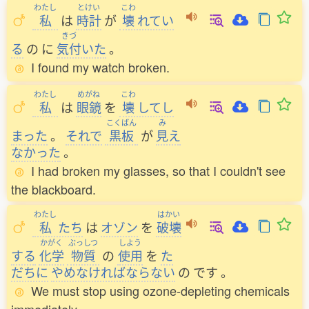
わたし
とけい
こわ
私
は
時計
が
壊
れてい
きづ
る
の
に
気付
いた
。
I found my watch broken.
わたし
めがね
こわ
私
は
眼鏡
を
壊
してし
こくばん
み
まった
。
それで
黒板
が
見
え
なかった
。
I had broken my glasses, so that I couldn't see
the blackboard.
わたし
はかい
私
たち
は
オゾン
を
破壊
かがく
ぶっしつ
しよう
する
化学
物質
の
使用
を
た
だちに
やめなければならない
の
です
。
We must stop using ozone-depleting chemicals