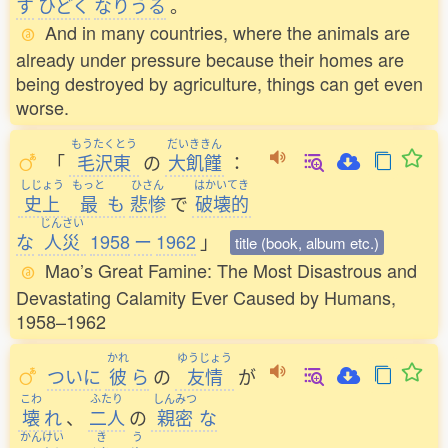
す
ひどく
なりうる
。
And in many countries, where the animals are
already under pressure because their homes are
being destroyed by agriculture, things can get even
worse.
もうたくとう
だいききん
「
毛沢東
の
大飢饉
：
しじょう
もっと
ひさん
はかいてき
史上
最
も
悲惨
で
破壊的
じんさい
な
人災
1958
ー
1962
」
title (book, album etc.)
Mao’s Great Famine: The Most Disastrous and
Devastating Calamity Ever Caused by Humans,
1958–1962
かれ
ゆうじょう
ついに
彼
ら
の
友情
が
こわ
ふたり
しんみつ
壊
れ
、
二人
の
親密
な
かんけい
き
う