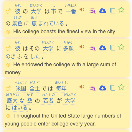
かれ
だいがく
し
いちばん
彼
の
大学
は
市
で
一番
けしき
めぐ
の
景色
に
恵
まれている
。
His college boasts the finest view in the city.
かれ
だいがく
たがく
彼
は
その
大学
に
多額
のき
ふ
を
した
。
He endowed the college with a large sum of
money.
べいこく
ぜんど
まいとし
米国
全土
で
は
毎年
ぼうだい
かず
わかもの
だいがく
膨大
な
数
の
若者
が
大学
に
はいる
。
Throughout the United State large numbers of
young people enter college every year.