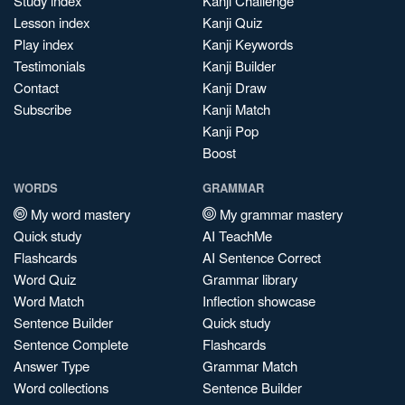
Study index
Kanji Challenge
Lesson index
Kanji Quiz
Play index
Kanji Keywords
Testimonials
Kanji Builder
Contact
Kanji Draw
Subscribe
Kanji Match
Kanji Pop
Boost
WORDS
GRAMMAR
My word mastery
My grammar mastery
Quick study
AI TeachMe
Flashcards
AI Sentence Correct
Word Quiz
Grammar library
Word Match
Inflection showcase
Sentence Builder
Quick study
Sentence Complete
Flashcards
Answer Type
Grammar Match
Word collections
Sentence Builder