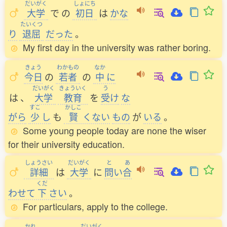
だいがく
しょにち
大学
で
の
初日
は
かな
たいくつ
り
退屈
だった
。
My first day in the university was rather boring.
きょう
わかもの
なか
今日
の
若者
の
中
に
だいがく
きょういく
う
は
、
大学
教育
を
受
け
な
すこ
かしこ
がら
少
し
も
賢
くない
もの
が
いる
。
Some young people today are none the wiser
for their university education.
しょうさい
だいがく
と
あ
詳細
は
大学
に
問
い
合
くだ
わせて
下
さい
。
For particulars, apply to the college.
かれ
だいがく