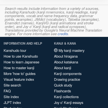
Search results include information from a variety of sources,
including Kanshudo (kanji mnemonics, kanji readings, kanji
components, vocab and name frequency data, grammar
points, examples), JMdict (vocabulary), Tatoeba (examples),
Enamdict (names), KanjiVG (kanji animations and stroke
order), and Joy o' Kanji (kanji and radical synopses).
Translations provided by Google's Neural Machine Translation
engine. For more information see
credits
.
INFORMATION AND HELP
KANJI & KANA
Kanshudo tour
My kanji mastery
How to use Kanshudo
About hiragana
How to learn Japanese
About katakana
How to master kanji
About kanji
More 'how to' guides
Kanji components
Visual feature index
Drawing practice
Site search
Quick study
FAQ
Flashcards
Site index
Kanji collections
JLPT index
Joy o' Kanji essays