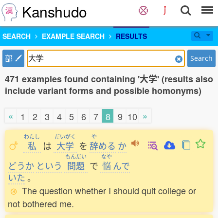
Kanshudo
SEARCH
EXAMPLE SEARCH
RESULTS
部
Search
471 examples found containing '大学' (results also
include variant forms and possible homonyms)
«
»
1
2
3
4
5
6
7
8
9
10
わたし
だいがく
や
私
は
大学
を
辞
める
か
もんだい
なや
どうか
という
問題
で
悩
んで
いた
。
The question whether I should quit college or
not bothered me.