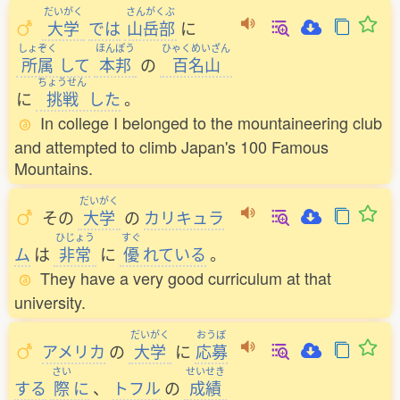
だいがく
さんがくぶ
大学
では
山岳部
に
しょぞく
ほんぽう
ひゃくめいざん
所属
して
本邦
の
百名山
ちょうせん
に
挑戦
した
。
In college I belonged to the mountaineering club
and attempted to climb Japan's 100 Famous
Mountains.
だいがく
その
大学
の
カリキュラ
ひじょう
すぐ
ム
は
非常
に
優
れている
。
They have a very good curriculum at that
university.
だいがく
おうぼ
アメリカ
の
大学
に
応募
さい
せいせき
する
際
に
、
トフル
の
成績