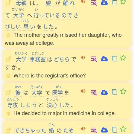
母親
は
、
娘
が
離
れ
だいがく
い
て
大学
へ
行
っている
ので
さ
おも
びしい
思
い
を
した
。
The mother greatly missed her daughter, who
was away at college.
だいがく
じむしつ
大学
事務室
は
どちら
で
す
か
。
Where is the registrar's office?
かれ
だいがく
いがく
彼
は
大学
で
医学
を
せんこう
けっしん
専攻
しよ
う
と
決心
した
。
He decided to major in medicine in college.
こん
できちゃった
婚
の
ため