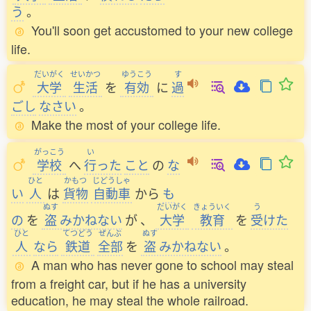
う
。
You'll soon get accustomed to your new college
life.
だいがく
せいかつ
ゆうこう
す
大学
生活
を
有効
に
過
ごし
なさい
。
Make the most of your college life.
がっこう
い
学校
へ
行
った
こと
の
な
ひと
かもつ
じどうしゃ
い
人
は
貨物
自動車
から
も
ぬす
だいがく
きょういく
う
の
を
盗
みかねない
が
、
大学
教育
を
受
けた
ひと
てつどう
ぜんぶ
ぬす
人
なら
鉄道
全部
を
盗
みかねない
。
A man who has never gone to school may steal
from a freight car, but if he has a university
education, he may steal the whole railroad.