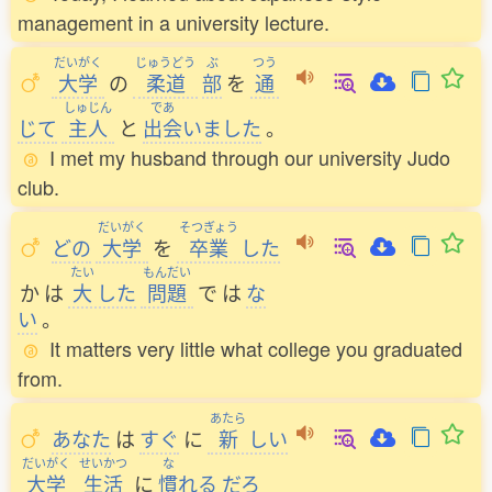
management in a university lecture.
だいがく
じゅうどう
ぶ
つう
大学
の
柔道
部
を
通
しゅじん
であ
じて
主人
と
出会
いました
。
I met my husband through our university Judo
club.
だいがく
そつぎょう
どの
大学
を
卒業
した
たい
もんだい
か
は
大
した
問題
で
は
な
い
。
It matters very little what college you graduated
from.
あたら
あなた
は
すぐ
に
新
しい
だいがく
せいかつ
な
大学
生活
に
慣
れる
だろ