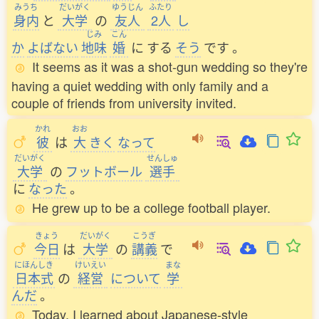
みうち
だいがく
ゆうじん
ふたり
身内
と
大学
の
友人
2人
し
じみ
こん
か
よばない
地味
婚
に
する
そう
です
。
It seems as it was a shot-gun wedding so they're
having a quiet wedding with only family and a
couple of friends from university invited.
かれ
おお
彼
は
大
きく
なって
だいがく
せんしゅ
大学
の
フットボール
選手
に
なった
。
He grew up to be a college football player.
きょう
だいがく
こうぎ
今日
は
大学
の
講義
で
にほんしき
けいえい
まな
日本式
の
経営
について
学
んだ
。
Today, I learned about Japanese-style