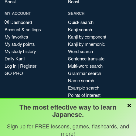
Boost
Boost
MY ACCOUNT
SEARCH
Dashboard
Quick search
Account & settings
Kanji search
My favorites
Kanji by component
My study points
Kanji by mnemonic
My study history
Word search
Daily Kanji
Sentence translate
Log in
|
Register
Multi-word search
GO PRO
Grammar search
Name search
Example search
Points of interest
×
Site search
The most effective way to learn
My search history
Japanese.
Search index
Sign up for FREE lessons, games, flashcards, and
Blog
more!