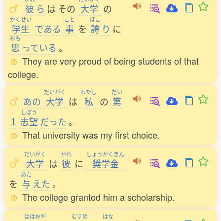
彼
ら
は
その
大学
の
がくせい
こと
ほこ
学生
である
事
を
誇
り
に
おも
思
っている
。
They are very proud of being students of that
college.
だいがく
わたし
だい
あの
大学
は
私
の
第
しぼう
１
志望
だった
。
That university was my first choice.
だいがく
かれ
しょうがくきん
大学
は
彼
に
奨学金
あた
を
与
えた
。
The college granted him a scholarship.
ははおや
むすめ
はな