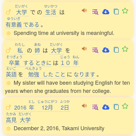
だいがく
せいかつ
大学
で
の
生活
は
ゆういぎ
有意義
である
。
Spending time at university is meaningful.
わたし
あね
だいがく
私
の
姉
は
大学
を
そつぎょう
じゅう
ねん
卒業
する
ときに
は
１０
年
えいご
べんきょう
英語
を
勉強
した
こと
に
なります
。
My sister will have been studying English for ten
years when she graduates from her college.
とし
じゅうにがつ
ふつか
2016
年
12月
2日
たかみ
だいがく
高見
大学
December 2, 2016, Takami University