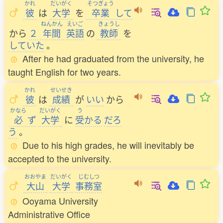
かれ
だいがく
そつぎょう
彼
は
大学
を
卒業
して
ねんかん
えいご
きょうし
から
２
年間
英語
の
教師
を
していた
。
After he had graduated from the university, he
taught English for two years.
かれ
せいせき
彼
は
成績
が
いい
から
かなら
だいがく
う
必
ず
大学
に
受
かる
だろ
う
。
Due to his high grades, he will inevitably be
accepted to the university.
おおやま
だいがく
じむしつ
大山
大学
事務室
Ooyama University
Administrative Office