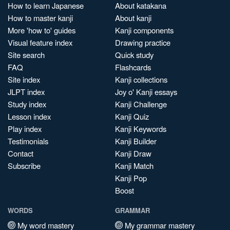
How to learn Japanese
About katakana
How to master kanji
About kanji
More 'how to' guides
Kanji components
Visual feature index
Drawing practice
Site search
Quick study
FAQ
Flashcards
Site index
Kanji collections
JLPT index
Joy o' Kanji essays
Study index
Kanji Challenge
Lesson index
Kanji Quiz
Play index
Kanji Keywords
Testimonials
Kanji Builder
Contact
Kanji Draw
Subscribe
Kanji Match
Kanji Pop
Boost
WORDS
GRAMMAR
My word mastery
My grammar mastery