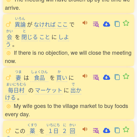
arrive.
いろん
異論
が
なければ
ここ
で
かい
と
会
を
閉
じる
こと
に
しよ
う
。
If there is no objection, we will close the meeting
now.
つま
しょくひん
か
妻
は
食品
を
買
い
に
まいにちむら
で
毎日村
の
マーケット
に
出
か
ける
。
My wife goes to the village market to buy foods
every day.
くすり
いちにち
に
かい
この
薬
を
１日
２
回