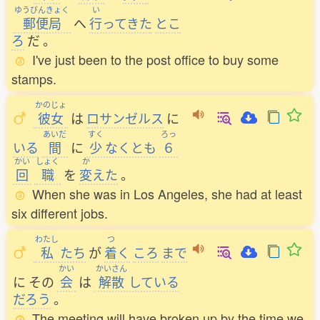
ゆうびんきょく
い
郵便局
へ
行
ってきた
とこ
ろ
だ
。
I've just been to the post office to buy some
stamps.
かのじょ
彼女
は
ロサンゼルス
に
あいだ
すく
ろっ
いる
間
に
少
なくとも
６
かい
しょく
か
回
職
を
変
えた
。
When she was in Los Angeles, she had at least
six different jobs.
わたし
つ
私
たち
が
着
く
ころ
まで
かい
かいさん
に
その
会
は
解散
している
だろう
。
The meeting will have broken up by the time we