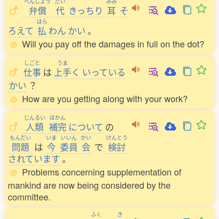
べんしょう
だい
みみ
弁償
代
きっちり
耳
そ
はら
ろえて
払
わん
かい
。
Will you pay off the damages in full on the dot?
しごと
うま
仕事
は
上手
く
いっている
かい
？
How are you getting along with your work?
じんるい
ほかん
人類
補完
について
の
もんだい
いま
いいん
かい
けんとう
問題
は
今
委員
会
で
検討
されています
。
Problems concerning supplementation of
mankind are now being considered by the
committee.
ふく
き