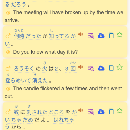
る
だろう
。
The meeting will have broken up by the time we
arrive.
なんじ
し
何時
だった
か
知
ってる
か
い
。
Do you know what day it is?
ひ
かい
ろうそく
の
火
は
2
、
3
回
ゆ
き
揺
らめいて
消
えた
。
The candle flickered a few times and then went
out.
か
さ
蚊
に
刺
された
ところ
を
か
い
ちゃ
だめ
だ
よ
。
はれちゃ
う
から
。