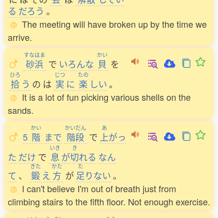
る
だろう
。
The meeting will have broken up by the time we
arrive.
すなはま
かい
砂浜
で
いろんな
貝
を
ひろ
じつ
たの
拾
う
の
は
実
に
楽
しい
。
It is a lot of fun picking various shells on the
sands.
かい
かいだん
あ
5
階
まで
階段
で
上
がっ
いき
き
た
だけ
で
息
が
切
れる
なん
きた
かた
た
て
、
鍛
え
方
が
足
りない
。
I can't believe I'm out of breath just from
climbing stairs to the fifth floor. Not enough exercise.