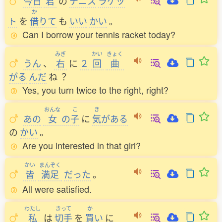
今日
君
の
テニス
ラケッ
か
ト
を
借
りて
も
いい
かい
。
Can I borrow your tennis racket today?
みぎ
かい
きょく
うん
、
右
に
２
回
曲
がる
んだ
ね
？
Yes, you turn twice to the right, right?
おんな
こ
き
あの
女
の
子
に
気
がある
の
かい
。
Are you interested in that girl?
かい
まんぞく
皆
満足
だった
。
All were satisfied.
わたし
きって
か
私
は
切手
を
買
い
に