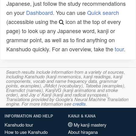
Japanese, just follow the study recommendations
on your
Dashboard
. You can use
Quick search
(accessible using the
icon at the top of every
page) to look up any Japanese word, kanji or
grammar point, as well as to find anything on
Kanshudo quickly. For an overview, take the
tour
.
Search results include information from a variety of sources,
including Kanshudo (kanji mnemonics, kanji readings, kanji
components, vocab and name frequency data, grammar
points, examples), JMdict (vocabulary), Tatoeba (examples),
Enamdict (names), KanjiVG (kanji animations and stroke
order), and Joy o' Kanji (kanji and radical synopses).
Translations provided by Google's Neural Machine Translation
engine. For more information see
credits
.
INFORMATION AND HELP
KANJI & KANA
Kanshudo tour
My kanji mastery
How to use Kanshudo
About hiragana