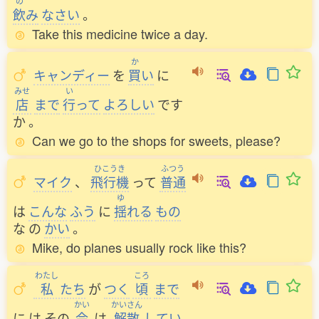
の
飲
み
なさい
。
Take this medicine twice a day.
か
キャンディー
を
買
い
に
みせ
い
店
まで
行
って
よろしい
です
か
。
Can we go to the shops for sweets, please?
ひこうき
ふつう
マイク
、
飛行機
って
普通
ゆ
は
こんな
ふう
に
揺
れる
もの
な
の
かい
。
Mike, do planes usually rock like this?
わたし
ころ
私
たち
が
つく
頃
まで
かい
かいさん
に
は
その
会
は
解散
してい