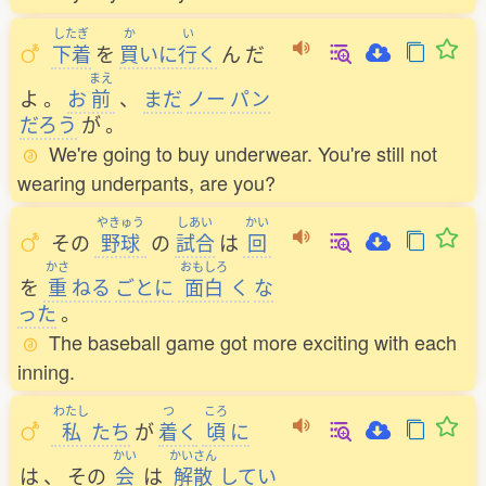
したぎ
か
い
下着
を
買
いに
行
く
ん
だ
まえ
よ
。
お
前
、
まだ
ノー
パン
だろう
が
。
We're going to buy underwear. You're still not
wearing underpants, are you?
やきゅう
しあい
かい
その
野球
の
試合
は
回
かさ
おもしろ
を
重
ねる
ごとに
面白
く
な
った
。
The baseball game got more exciting with each
inning.
わたし
つ
ころ
私
たち
が
着
く
頃
に
かい
かいさん
は
、
その
会
は
解散
してい