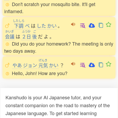
Don't scratch your mosquito bite. It'll get
inflamed.
したしら
下調
べ
は
した
かい
。
かいぎ
ふつか
ご
会議
は
２日
後
だ
よ
。
Did you do your homework? The meeting is only
two days away.
げんき
やあ
ジョン
元気
かい
？
Hello, John! How are you?
Kanshudo is your AI Japanese tutor, and your
constant companion on the road to mastery of the
Japanese language. To get started learning