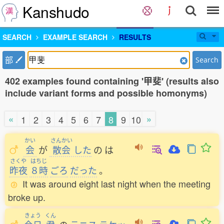
Kanshudo
SEARCH
EXAMPLE SEARCH
RESULTS
部
Search
402 examples found containing '甲斐' (results also
include variant forms and possible homonyms)
«
»
1
2
3
4
5
6
7
8
9
10
かい
さんかい
会
が
散会
した
の
は
さくや
はちじ
昨夜
８時
ごろ
だった
。
It was around eight last night when the meeting
broke up.
きょう
くん