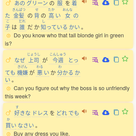
あの
グリーン
の
服
を
着
きんぱつ
せ
たか
おんな
た
金髪
の
背
の
高
い
女
の
こ
だれ
し
子
は
誰
だ
か
知
っている
かい
。
Do you know who that tall blonde girl in green
is?
じょうし
こんしゅう
なぜ
上司
が
今週
とっ
きげん
わる
わ
ても
機嫌
が
悪
い
か
分
かる
か
い
。
Can you figure out why the boss is so unfriendly
this week?
す
好
きな
ドレス
を
どれ
でも
か
買
い
なさい
。
Buy any dress you like.