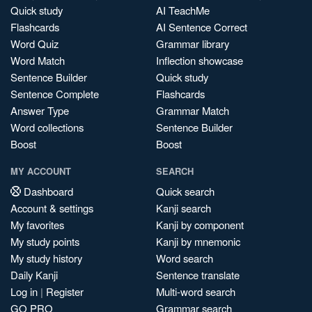
Quick study
AI TeachMe
Flashcards
AI Sentence Correct
Word Quiz
Grammar library
Word Match
Inflection showcase
Sentence Builder
Quick study
Sentence Complete
Flashcards
Answer Type
Grammar Match
Word collections
Sentence Builder
Boost
Boost
MY ACCOUNT
SEARCH
Dashboard
Quick search
Account & settings
Kanji search
My favorites
Kanji by component
My study points
Kanji by mnemonic
My study history
Word search
Daily Kanji
Sentence translate
Log in
|
Register
Multi-word search
GO PRO
Grammar search