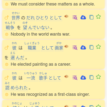
We must consider these matters as a whole.
せかい
世界
の
だれ
ひとり
として
せんそう
のぞ
戦争
を
望
んでいない
。
Nobody in the world wants war.
かれ
しょくぎょう
がか
彼
は
職業
として
画家
えら
を
選
んだ
。
He elected painting as a career.
かれ
いちりゅう
かしゅ
彼
は
一流
歌手
として
みと
認
められた
。
He was recognized as a first-class singer.
かのじょ
じょゆう