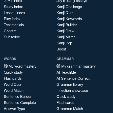
JLPT index
Joy o' Kanji essays
Study index
Kanji Challenge
Lesson index
Kanji Quiz
Play index
Kanji Keywords
Testimonials
Kanji Builder
Contact
Kanji Draw
Subscribe
Kanji Match
Kanji Pop
Boost
WORDS
GRAMMAR
My word mastery
My grammar mastery
Quick study
AI TeachMe
Flashcards
AI Sentence Correct
Word Quiz
Grammar library
Word Match
Inflection showcase
Sentence Builder
Quick study
Sentence Complete
Flashcards
Answer Type
Grammar Match