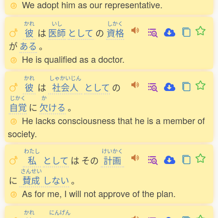
We adopt him as our representative.
かれ
いし
しかく
彼
は
医師
として
の
資格
が
ある
。
He is qualified as a doctor.
かれ
しゃかいじん
彼
は
社会人
として
の
じかく
か
自覚
に
欠
ける
。
He lacks consciousness that he is a member of
society.
わたし
けいかく
私
として
は
その
計画
さんせい
に
賛成
しない
。
As for me, I will not approve of the plan.
かれ
にんげん