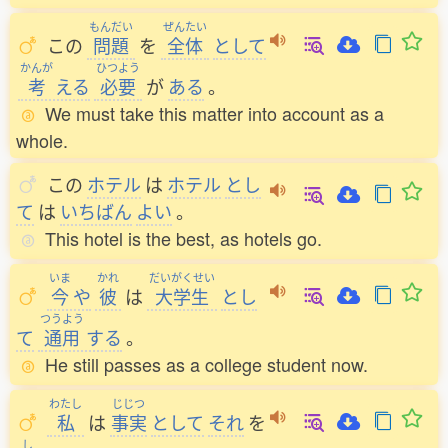
もんだい
ぜんたい
この
問題
を
全体
として
かんが
ひつよう
考
える
必要
が
ある
。
We must take this matter into account as a
whole.
この
ホテル
は
ホテル
とし
て
は
いちばん
よい
。
This hotel is the best, as hotels go.
いま
かれ
だいがくせい
今
や
彼
は
大学生
とし
つうよう
て
通用
する
。
He still passes as a college student now.
わたし
じじつ
私
は
事実
として
それ
を
し