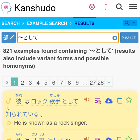
Kanshudo
SEARCH
EXAMPLE SEARCH
RESULTS
部
Search
821 examples found containing '〜として' (results
also include variant forms and possible
homonyms)
«
»
1
2
3
4
5
6
7
8
9
…
27
28
かれ
かしゅ
彼
は
ロック
歌手
として
し
知
られている
。
He is known as a rock singer.
かれ
にんげん