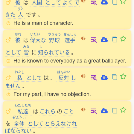
彼
は
人間
として
よく
で
ひと
きた
人
です
。
He is a man of character.
かれ
いだい
やきゅう
せんしゅ
彼
は
偉大
な
野球
選手
みな
し
として
皆
に
知
られている
。
He is known to everybody as a great ballplayer.
わたし
はんたい
私
として
は
、
反対
し
ません
。
For my part, I have no objection.
わたしたち
私達
は
これら
の
こと
ぜんたい
を
全体
として
とらえなけれ
ばならない
。