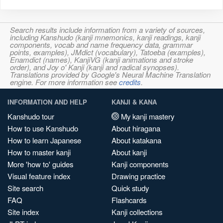
Search results include information from a variety of sources,
including Kanshudo (kanji mnemonics, kanji readings, kanji
components, vocab and name frequency data, grammar
points, examples), JMdict (vocabulary), Tatoeba (examples),
Enamdict (names), KanjiVG (kanji animations and stroke
order), and Joy o' Kanji (kanji and radical synopses).
Translations provided by Google's Neural Machine Translation
engine. For more information see
credits
.
INFORMATION AND HELP
KANJI & KANA
Kanshudo tour
My kanji mastery
How to use Kanshudo
About hiragana
How to learn Japanese
About katakana
How to master kanji
About kanji
More 'how to' guides
Kanji components
Visual feature index
Drawing practice
Site search
Quick study
FAQ
Flashcards
Site index
Kanji collections