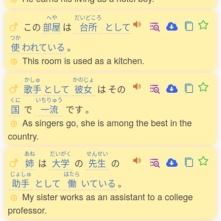
へや
だいどころ
この
部屋
は
台所
として
つか
使
われている
。
This room is used as a kitchen.
かしゅ
かのじょ
歌手
として
彼女
は
その
くに
いちりゅう
国
で
一流
です
。
As singers go, she is among the best in the
country.
あね
だいがく
せんせい
姉
は
大学
の
先生
の
じょしゅ
はたら
助手
として
働
いている
。
My sister works as an assistant to a college
professor.