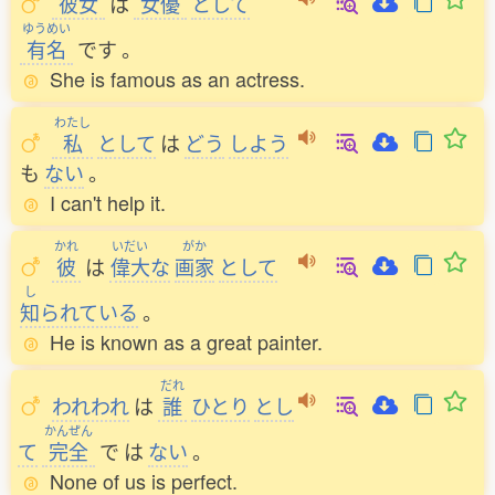
彼女
は
女優
として
ゆうめい
有名
です
。
She is famous as an actress.
わたし
私
として
は
どう
しよう
も
ない
。
I can't help it.
かれ
いだい
がか
彼
は
偉大
な
画家
として
し
知
られている
。
He is known as a great painter.
だれ
われわれ
は
誰
ひとり
とし
かんぜん
て
完全
で
は
ない
。
None of us is perfect.