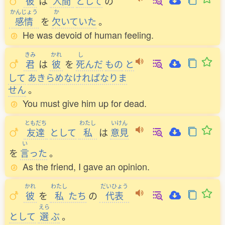
彼
は
人間
として
の
かんじょう
か
感情
を
欠
いていた
。
He was devoid of human feeling.
きみ
かれ
し
君
は
彼
を
死
んだ
もの
と
して
あきらめなければなりま
せん
。
You must give him up for dead.
ともだち
わたし
いけん
友達
として
私
は
意見
い
を
言
った
。
As the friend, I gave an opinion.
かれ
わたし
だいひょう
彼
を
私
たち
の
代表
えら
として
選
ぶ
。