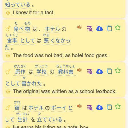
知
っている
。
I know it for a fact.
た
もの
食
べ
物
は
、
ホテル
の
しょくじ
わる
食事
として
は
悪
くなかっ
た
。
The food was not bad, as hotel food goes.
げんさく
がっこう
きょうかしょ
原作
は
学校
の
教科書
か
として
書
かれた
。
The original was written as a school textbook.
かれ
彼
は
ホテル
の
ボーイ
と
せいけい
た
して
生計
を
立
てている
。
He earns his living as a hotel boy.