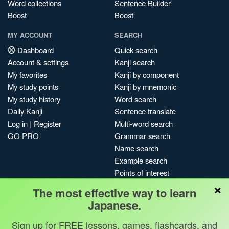
Word collections
Sentence Builder
Boost
Boost
MY ACCOUNT
SEARCH
Dashboard
Quick search
Account & settings
Kanji search
My favorites
Kanji by component
My study points
Kanji by mnemonic
My study history
Word search
Daily Kanji
Sentence translate
Log in
|
Register
Multi-word search
GO PRO
Grammar search
Name search
Example search
Points of interest
×
Site search
The most effective way to learn
My search history
Japanese.
Search index
Sign up for FREE lessons, games, flashcards, and
Blog