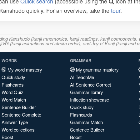
 can use
Quick search
(accessible using the
icon at th
n Kanshudo quickly. For an overview, take the
tour
.
ncluding Kanshudo (kanji mnemonics, kanji readings, kanji component
VG (kanji animations and stroke order), and Joy o' Kanji (kanji and r
WORDS
GRAMMAR
My word mastery
My grammar mastery
Quick study
AI TeachMe
Flashcards
AI Sentence Correct
Word Quiz
Grammar library
Word Match
Inflection showcase
Sentence Builder
Quick study
Sentence Complete
Flashcards
Answer Type
Grammar Match
Word collections
Sentence Builder
Boost
Boost