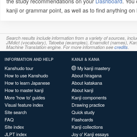
the study recommendations on your
Dashboard
. You
kanji or grammar point, as well as to find anything o
Search results include information from a variety of sources, i
JMdict (vocabulary), Tatoeba (examples), Enamdict (names), Kanji
Machine Translation engine. For more information see
credits
.
INFORMATION AND HELP
KANJI & KANA
Kanshudo tour
My kanji mastery
How to use Kanshudo
About hiragana
How to learn Japanese
About katakana
How to master kanji
About kanji
More 'how to' guides
Kanji components
Visual feature index
Drawing practice
Site search
Quick study
FAQ
Flashcards
Site index
Kanji collections
JLPT index
Joy o' Kanji essays