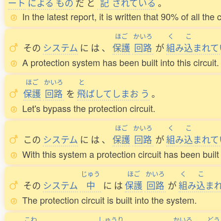
ート
による
もの
だ
と
記
されている
。
In the latest report, it is written that 90% of all 
ほご
かいろ
く
こ
その
システム
に
は
、
保護
回路
が
組
み
込
まれて
A protection system has been built into this circuit.
ほご
かいろ
と
保護
回路
を
飛
ばしてしまお
う
。
Let's bypass the protection circuit.
ほご
かいろ
く
こ
この
システム
に
は
、
保護
回路
が
組
み
込
まれて
With this system a protection circuit has been built 
じゅう
ほご
かいろ
く
こ
その
システム
中
に
は
保護
回路
が
組
み
込
ま
The protection circuit is built into the system.
こわ
しゅうり
かいろ
どう