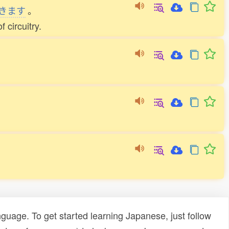
きます
。
 circuitry.
uage. To get started learning Japanese, just follow