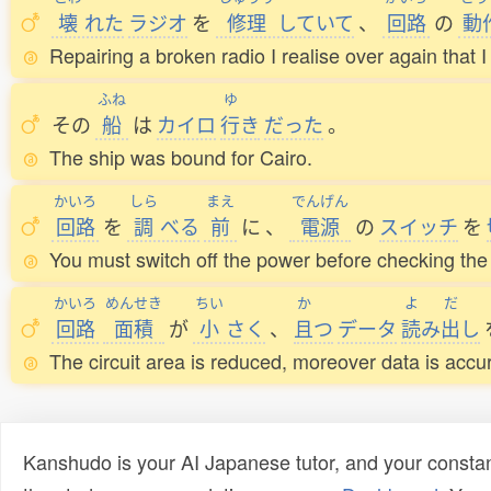
壊
れた
ラジオ
を
修理
していて
、
回路
の
動
Repairing a broken radio I realise over again that I
ふね
ゆ
その
船
は
カイロ
行
き
だった
。
The ship was bound for Cairo.
かいろ
しら
まえ
でんげん
回路
を
調
べる
前
に
、
電源
の
スイッチ
を
You must switch off the power before checking the c
かいろ
めんせき
ちい
か
よ
だ
回路
面積
が
小
さく
、
且
つ
データ
読
み
出
し
The circuit area is reduced, moreover data is accur
Kanshudo is your AI Japanese tutor, and your constan