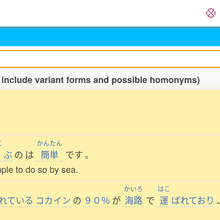
 include variant forms and possible homonyms)
こ
かんたん
運
ぶ
の
は
簡単
です
。
imple to do so by sea.
かいろ
はこ
れている
コカイン
の
９０％
が
海路
で
運
ばれており