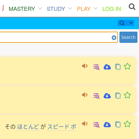
MASTERY
STUDY
PLAY
LOG IN
Search
、
その
ほとんど
が
スピード
ボ