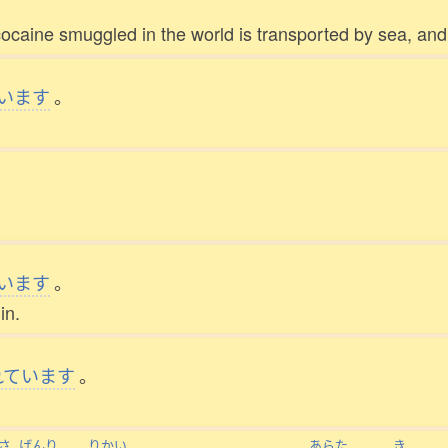
the cocaine smuggled in the world is transported by sea, a
います
。
います
。
in.
れています
。
さ
げんり
りかい
あらた
き