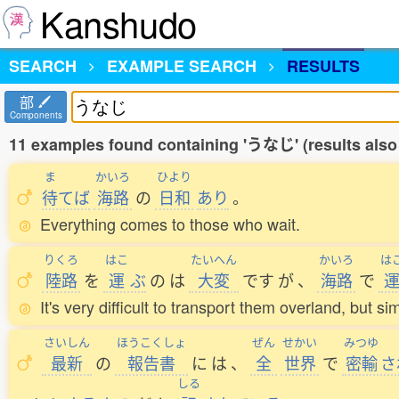
Kanshudo
SEARCH
EXAMPLE SEARCH
RESULTS
部
Components
11 examples found containing 'うなじ' (results also
ま
かいろ
ひより
待
てば
海路
の
日和
あり
。
Everything comes to those who wait.
りくろ
はこ
たいへん
かいろ
は
陸路
を
運
ぶ
の
は
大変
です
が
、
海路
で
It's very difficult to transport them overland, but s
さいしん
ほうこくしょ
ぜん
せかい
みつゆ
最新
の
報告書
に
は
、
全
世界
で
密輸
さ
しる