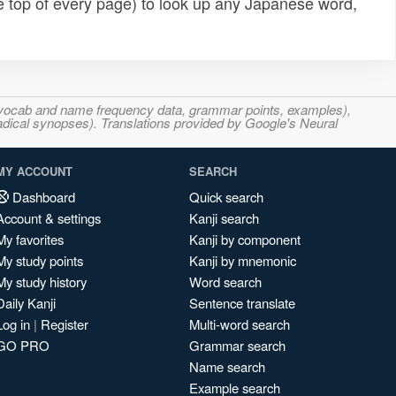
e top of every page) to look up any Japanese word,
s, vocab and name frequency data, grammar points, examples),
adical synopses). Translations provided by Google's Neural
MY ACCOUNT
SEARCH
Dashboard
Quick search
Account & settings
Kanji search
My favorites
Kanji by component
My study points
Kanji by mnemonic
My study history
Word search
Daily Kanji
Sentence translate
Log in
|
Register
Multi-word search
GO PRO
Grammar search
Name search
Example search