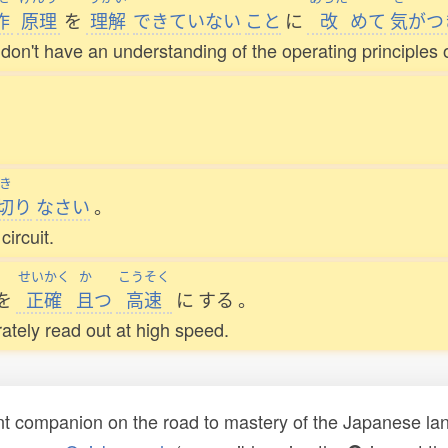
作
原理
を
理解
できていない
こと
に
改
めて
気
がつ
 don't have an understanding of the operating principles of
き
切
り
なさい
。
ircuit.
せいかく
か
こうそく
を
正確
且
つ
高速
に
する
。
ately read out at high speed.
t companion on the road to mastery of the Japanese lang