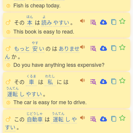
Fish is cheap today.
ほん
よ
その
本
は
読
み
やすい
。
This book is easy to read.
やす
もっと
安
い
の
は
ありませ
ん
か
。
Do you have anything less expensive?
くるま
わたし
その
車
は
私
に
は
うんてん
運転
し
やすい
。
The car is easy for me to drive.
じどうしゃ
うんてん
この
自動車
は
運転
し
や
すい
。