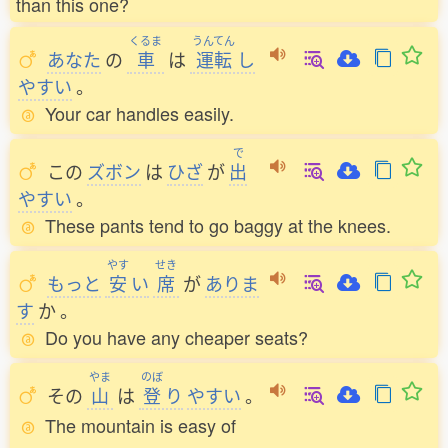
than this one?
くるま
うんてん
あなた
の
車
は
運転
し
やすい
。
Your car handles easily.
で
この
ズボン
は
ひざ
が
出
やすい
。
These pants tend to go baggy at the knees.
やす
せき
もっと
安
い
席
が
ありま
す
か
。
Do you have any cheaper seats?
やま
のぼ
その
山
は
登
り
やすい
。
The mountain is easy of