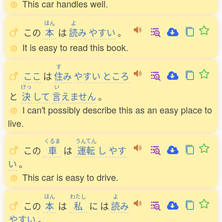
This car handles well.
ほん
よ
この
本
は
読
み
やすい
。
It is easy to read this book.
す
ここ
は
住
み
やすい
ところ
けっ
い
と
決
して
言
えません
。
I can't possibly describe this as an easy place to
live.
くるま
うんてん
この
車
は
運転
し
やす
い
。
This car is easy to drive.
ほん
わたし
よ
この
本
は
私
に
は
読
み
やすい
。