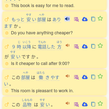
This book is easy for me to read.
やす
へや
もっと
安
い
部屋
は
あり
ます
か
。
Do you have anything cheaper?
じ
いこう
でんわ
ほう
９
時
以降
に
電話
した
方
やす
が
安
い
です
か
。
Is it cheaper to call after 9:00?
へや
はたら
この
部屋
は
働
き
やす
い
。
This room is pleasant to work in.
しなもの
やす
この
品物
は
安
い
。