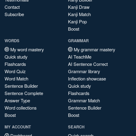
Contact
Kanji Draw
Subscribe
Kanji Match
Kanji Pop
Boost
WORDS
GRAMMAR
My word mastery
My grammar mastery
Quick study
AI TeachMe
Flashcards
AI Sentence Correct
Word Quiz
Grammar library
Word Match
Inflection showcase
Sentence Builder
Quick study
Sentence Complete
Flashcards
Answer Type
Grammar Match
Word collections
Sentence Builder
Boost
Boost
MY ACCOUNT
SEARCH
Dashboard
Quick search