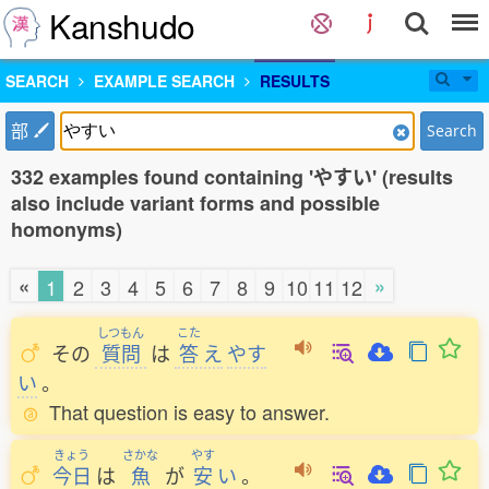
Kanshudo
SEARCH
EXAMPLE SEARCH
RESULTS
部
Search
332 examples found containing 'やすい' (results
also include variant forms and possible
homonyms)
«
»
1
2
3
4
5
6
7
8
9
10
11
12
しつもん
こた
その
質問
は
答
え
やす
い
。
That question is easy to answer.
きょう
さかな
やす
今日
は
魚
が
安
い
。