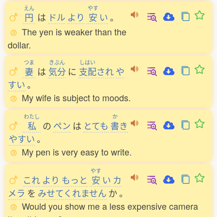
えん
やす
円
は
ドル
より
安
い
。
The yen is weaker than the
dollar.
つま
きぶん
しはい
妻
は
気分
に
支配
され
や
すい
。
My wife is subject to moods.
わたし
か
私
の
ペン
は
とても
書
き
やすい
。
My pen is very easy to write.
やす
これ
より
もっと
安
い
カ
メラ
を
みせてくれません
か
。
Would you show me a less expensive camera