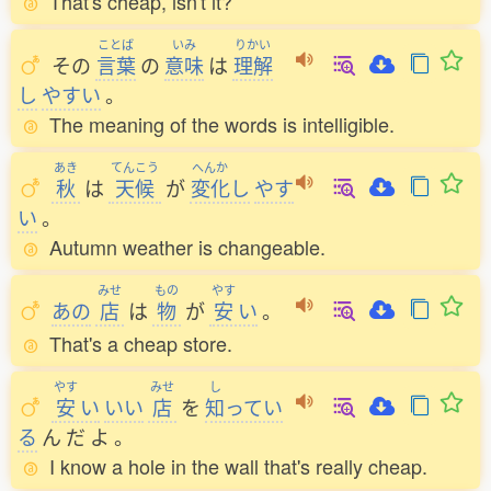
That's cheap, isn't it?
ことば
いみ
りかい
その
言葉
の
意味
は
理解
し
やすい
。
The meaning of the words is intelligible.
あき
てんこう
へんか
秋
は
天候
が
変化
し
やす
い
。
Autumn weather is changeable.
みせ
もの
やす
あの
店
は
物
が
安
い
。
That's a cheap store.
やす
みせ
し
安
い
いい
店
を
知
ってい
る
ん
だ
よ
。
I know a hole in the wall that's really cheap.