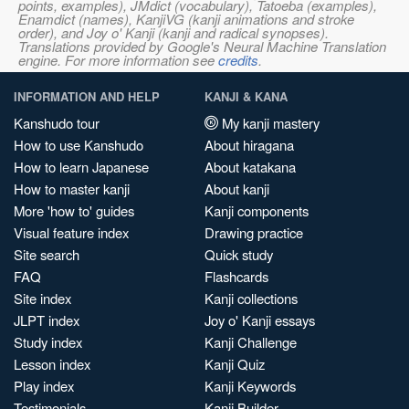
points, examples), JMdict (vocabulary), Tatoeba (examples),
Enamdict (names), KanjiVG (kanji animations and stroke
order), and Joy o' Kanji (kanji and radical synopses).
Translations provided by Google's Neural Machine Translation
engine. For more information see
credits
.
INFORMATION AND HELP
KANJI & KANA
Kanshudo tour
My kanji mastery
How to use Kanshudo
About hiragana
How to learn Japanese
About katakana
How to master kanji
About kanji
More 'how to' guides
Kanji components
Visual feature index
Drawing practice
Site search
Quick study
FAQ
Flashcards
Site index
Kanji collections
JLPT index
Joy o' Kanji essays
Study index
Kanji Challenge
Lesson index
Kanji Quiz
Play index
Kanji Keywords
Testimonials
Kanji Builder