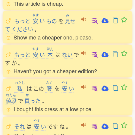
This article is cheap.
やす
み
もっと
安
い
もの
を
見
せ
て
ください
。
Show me a cheaper one, please.
やす
ほん
もっと
安
い
本
は
ない
で
す
か
。
Haven't you got a cheaper edition?
わたし
ふく
やす
私
は
この
服
を
安
い
ねだん
か
値段
で
買
った
。
I bought this dress at a low price.
やす
それ
は
安
い
です
ね
。