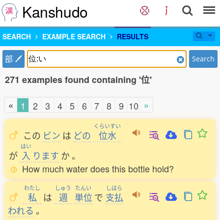
Kanshudo
SEARCH
EXAMPLE SEARCH
RESULTS
部
Search
271 examples found containing '位'
«
»
1
2
3
4
5
6
7
8
9
10
くらいすい
この
ビン
は
どの
位水
はい
が
入
ります
か
。
How much water does this bottle hold?
わたし
しゅう
たんい
しはら
私
は
週
単位
で
支払
われる
。