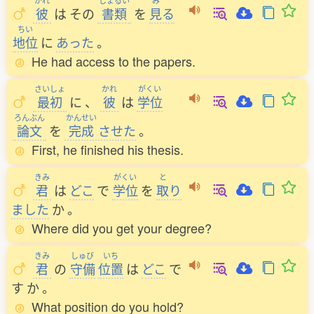
かれ
しょるい
み
彼
は
その
書類
を
見
る
ちい
地位
に
あった
。
He had access to the papers.
さいしょ
かれ
がくい
最初
に
、
彼
は
学位
ろんぶん
かんせい
論文
を
完成
させた
。
First, he finished his thesis.
きみ
がくい
と
君
は
どこ
で
学位
を
取
り
ました
か
。
Where did you get your degree?
きみ
しゅび
いち
君
の
守備
位置
は
どこ
で
す
か
。
What position do you hold?