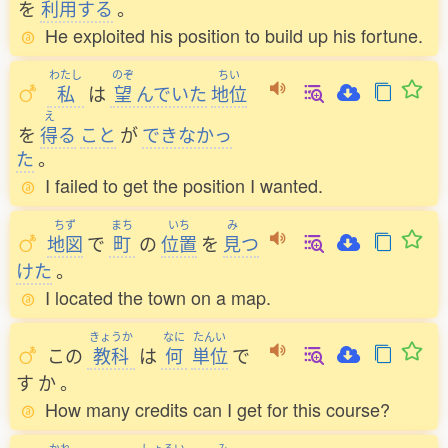
を
利用
する
。
He exploited his position to build up his fortune.
わたし
のぞ
ちい
私
は
望
んでいた
地位
え
を
得
る
こと
が
できなかっ
た
。
I failed to get the position I wanted.
ちず
まち
いち
み
地図
で
町
の
位置
を
見
つ
けた
。
I located the town on a map.
きょうか
なに
たんい
この
教科
は
何
単位
で
す
か
。
How many credits can I get for this course?