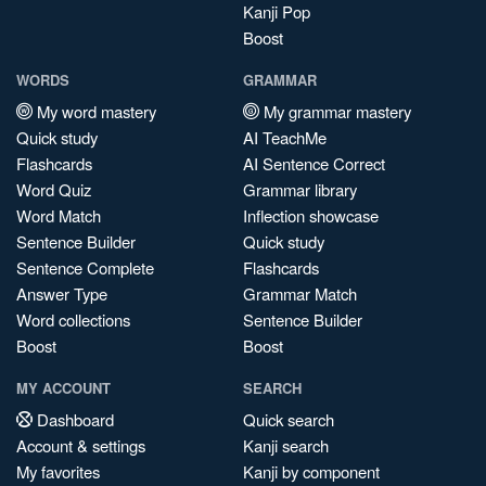
Kanji Pop
Boost
WORDS
GRAMMAR
My word mastery
My grammar mastery
Quick study
AI TeachMe
Flashcards
AI Sentence Correct
Word Quiz
Grammar library
Word Match
Inflection showcase
Sentence Builder
Quick study
Sentence Complete
Flashcards
Answer Type
Grammar Match
Word collections
Sentence Builder
Boost
Boost
MY ACCOUNT
SEARCH
Dashboard
Quick search
Account & settings
Kanji search
My favorites
Kanji by component