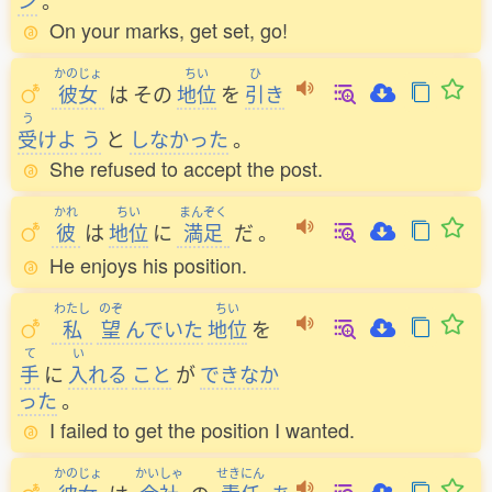
ン
。
On your marks, get set, go!
かのじょ
ちい
ひ
彼女
は
その
地位
を
引
き
う
受
けよ
う
と
しなかった
。
She refused to accept the post.
かれ
ちい
まんぞく
彼
は
地位
に
満足
だ
。
He enjoys his position.
わたし
のぞ
ちい
私
望
んでいた
地位
を
て
い
手
に
入
れる
こと
が
できなか
った
。
I failed to get the position I wanted.
かのじょ
かいしゃ
せきにん