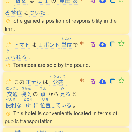
彼女
は
会社
の
責任
あ
ちい
る
地位
に
ついた
。
She gained a position of responsibility in the
firm.
たんい
トマト
は
１
ポンド
単位
で
う
売
られる
。
Tomatoes are sold by the pound.
こうきょう
この
ホテル
は
公共
こうつう
きかん
てん
み
交通
機関
の
点
から
見
る
と
べんり
ところ
いち
便利
な
所
に
位置
している
。
This hotel is conveniently located in terms of
public transportation.
かぞく
しゃかい
もっと