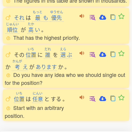
The figures in this table are shown in thousands.
もっと
ゆうせん
それ
は
最
も
優先
じゅんい
たか
順位
が
高
い
。
That has the highest priority.
いち
だれ
えら
その
位置
に
誰
を
選
ぶ
かんが
か
考
え
が
あります
か
。
Do you have any idea who we should single out
for the position?
いち
にんい
位置
は
任意
と
する
。
Start with an arbitrary
position.