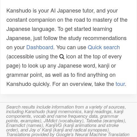
Kanshudo is your AI Japanese tutor, and your
constant companion on the road to mastery of the
Japanese language. To get started learning
Japanese, just follow the study recommendations
on your
Dashboard
. You can use
Quick search
(accessible using the
icon at the top of every
page) to look up any Japanese word, kanji or
grammar point, as well as to find anything on
Kanshudo quickly. For an overview, take the
tour
.
Search results include information from a variety of sources,
including Kanshudo (kanji mnemonics, kanji readings, kanji
components, vocab and name frequency data, grammar
points, examples), JMdict (vocabulary), Tatoeba (examples),
Enamdict (names), KanjiVG (kanji animations and stroke
order), and Joy o' Kanji (kanji and radical synopses).
Translations provided by Google's Neural Machine Translation