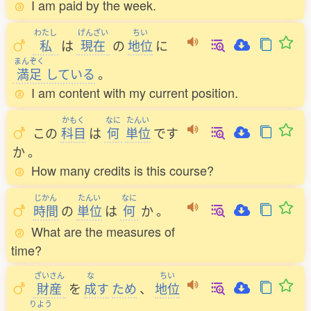
I am paid by the week.
わたし
げんざい
ちい
私
は
現在
の
地位
に
まんぞく
満足
している
。
I am content with my current position.
かもく
なに
たんい
この
科目
は
何
単位
です
か
。
How many credits is this course?
じかん
たんい
なに
時間
の
単位
は
何
か
。
What are the measures of
time?
ざいさん
な
ちい
財産
を
成
す
ため
、
地位
りよう