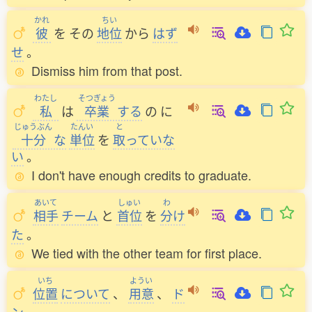
かれ
ちい
彼
を
その
地位
から
はず
せ
。
Dismiss him from that post.
わたし
そつぎょう
私
は
卒業
する
の
に
じゅうぶん
たんい
と
十分
な
単位
を
取
っていな
い
。
I don't have enough credits to graduate.
あいて
しゅい
わ
相手
チーム
と
首位
を
分
け
た
。
We tied with the other team for first place.
いち
ようい
位置
について
、
用意
、
ド