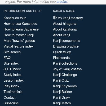
engine. For more information see
credits
.
INFORMATION AND HELP
KANJI & KANA
Kanshudo tour
My kanji mastery
How to use Kanshudo
About hiragana
How to learn Japanese
About katakana
How to master kanji
About kanji
More 'how to' guides
Kanji components
Visual feature index
Drawing practice
Site search
Quick study
FAQ
Flashcards
Site index
Kanji collections
JLPT index
Joy o' Kanji essays
Study index
Kanji Challenge
Lesson index
Kanji Quiz
Play index
Kanji Keywords
Testimonials
Kanji Builder
Contact
Kanji Draw
Subscribe
Kanji Match