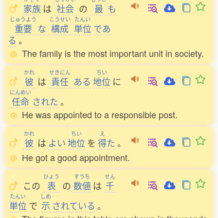
家族
は
社会
の
最
も
じゅうよう
こうせい
たんい
重要
な
構成
単位
であ
る
。
The family is the most important unit in society.
かれ
せきにん
ちい
彼
は
責任
ある
地位
に
にんめい
任命
された
。
He was appointed to a responsible post.
かれ
ちい
え
彼
は
よい
地位
を
得
た
。
He got a good appointment.
ひょう
すうち
せん
この
表
の
数値
は
千
たんい
しめ
単位
で
示
されている
。