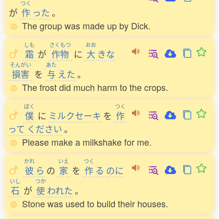
つく
が
作
った
。
The group was made up by Dick.
しも
さくもつ
おお
霜
が
作物
に
大
きな
そんがい
あた
損害
を
与
えた
。
The frost did much harm to the crops.
ぼく
つく
僕
に
ミルクセーキ
を
作
って
ください
。
Please make a milkshake for me.
かれ
いえ
つく
彼
ら
の
家
を
作
る
のに
いし
つか
石
が
使
われた
。
Stone was used to build their houses.