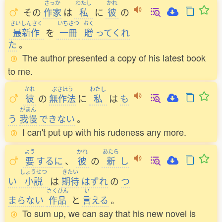
さっか
わたし
かれ
その
作家
は
私
に
彼
の
さいしんさく
いちさつ
おく
最新作
を
一冊
贈
ってくれ
た
。
The author presented a copy of his latest book
to me.
かれ
ぶさほう
わたし
彼
の
無作法
に
私
は
も
がまん
う
我慢
できない
。
I can't put up with his rudeness any more.
よう
かれ
あたら
要
するに
、
彼
の
新
し
しょうせつ
きたい
い
小説
は
期待
はずれ
の
つ
さくひん
い
まらない
作品
と
言
える
。
To sum up, we can say that his new novel is