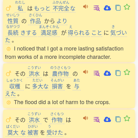
わたし
ふかんぜん
私
は
もっと
不完全
な
せいしつ
さくひん
性質
の
作品
から
より
ながつづ
まんぞくかん
え
き
長続
きする
満足感
が
得
られる
こと
に
気
づい
た
。
I noticed that I got a more lasting satisfaction
from works of a more incomplete character.
こうずい
のうさくもつ
その
洪水
は
農作物
の
しゅうかく
ただい
そんがい
あた
収穫
に
多大
な
損害
を
与
えた
。
The flood did a lot of harm to the crops.
こうずい
さくもつ
その
洪水
で
作物
は
ばくだい
ひがい
う
莫大
な
被害
を
受
けた
。