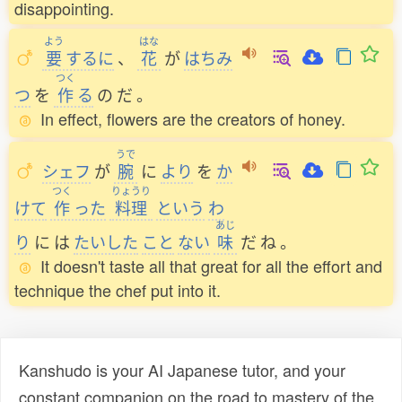
disappointing.
よう
はな
要
するに
、
花
が
はちみ
つく
つ
を
作
る
の
だ
。
In effect, flowers are the creators of honey.
うで
シェフ
が
腕
に
より
を
か
つく
りょうり
けて
作
った
料理
という
わ
あじ
り
に
は
たいした
こと
ない
味
だ
ね
。
It doesn't taste all that great for all the effort and
technique the chef put into it.
Kanshudo is your AI Japanese tutor, and your
constant companion on the road to mastery of the