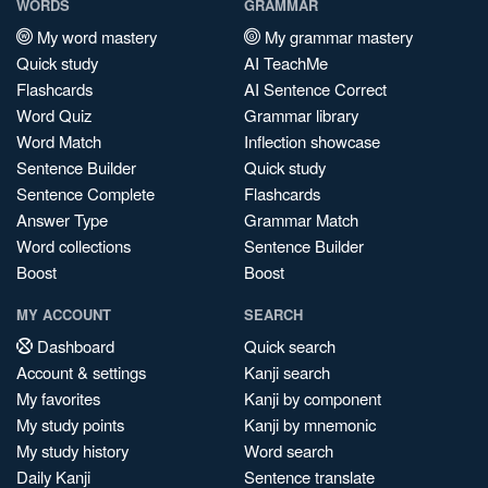
WORDS
GRAMMAR
My word mastery
My grammar mastery
Quick study
AI TeachMe
Flashcards
AI Sentence Correct
Word Quiz
Grammar library
Word Match
Inflection showcase
Sentence Builder
Quick study
Sentence Complete
Flashcards
Answer Type
Grammar Match
Word collections
Sentence Builder
Boost
Boost
MY ACCOUNT
SEARCH
Dashboard
Quick search
Account & settings
Kanji search
My favorites
Kanji by component
My study points
Kanji by mnemonic
My study history
Word search
Daily Kanji
Sentence translate