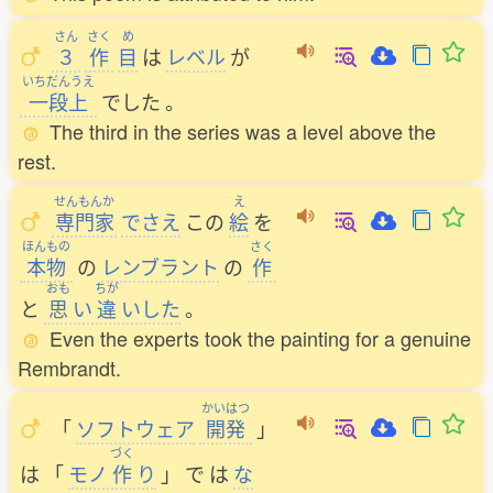
さん
さく
め
３
作
目
は
レベル
が
いちだんうえ
一段上
でした
。
The third in the series was a level above the
rest.
せんもんか
え
専門家
でさえ
この
絵
を
ほんもの
さく
本物
の
レンブラント
の
作
おも
ちが
と
思
い
違
いした
。
Even the experts took the painting for a genuine
Rembrandt.
かいはつ
「
ソフトウェア
開発
」
づく
は
「
モノ
作
り
」
で
は
な