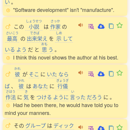
い
。
"Software development" isn't "manufacture".
しょうせつ
さっか
この
小説
は
作家
の
さいこう
できば
しめ
最高
の
出来栄
え
を
示
して
おも
いる
よう
だ
と
思
う
。
I think this novel shows the author at his best.
かれ
彼
が
そこ
に
いた
なら
かれ
ぎょうぎ
ば
、
彼
は
あなた
に
行儀
さほう
き
い
作法
に
気
を
つける
ように
言
った
だろう
に
。
Had he been there, he would have told you to
mind your manners.
その
グループ
は
ディック