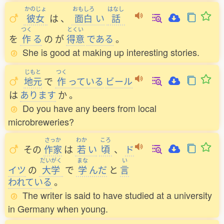
かのじょ
おもしろ
はなし
彼女
は
、
面白
い
話
つく
とくい
を
作
る
の
が
得意
である
。
She is good at making up interesting stories.
じもと
つく
地元
で
作
っている
ビール
は
あります
か
。
Do you have any beers from local
microbreweries?
さっか
わか
ころ
その
作家
は
若
い
頃
、
ド
だいがく
まな
い
イツ
の
大学
で
学
んだ
と
言
われている
。
The writer is said to have studied at a university
in Germany when young.