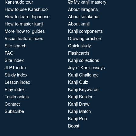
Kanshudo tour
My kanji mastery
How to use Kanshudo
About hiragana
How to learn Japanese
About katakana
How to master kanji
About kanji
More 'how to' guides
Kanji components
Visual feature index
Drawing practice
Site search
Quick study
FAQ
Flashcards
Site index
Kanji collections
JLPT index
Joy o' Kanji essays
Study index
Kanji Challenge
Lesson index
Kanji Quiz
Play index
Kanji Keywords
Testimonials
Kanji Builder
Contact
Kanji Draw
Subscribe
Kanji Match
Kanji Pop
Boost