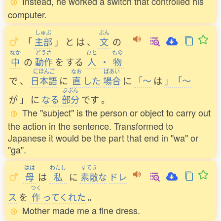
Instead, he worked a switch that controlled his
computer.
しゅぶ
ぶん
「
主部
」
と
は
、
文
の
なか
どうさ
ひと
もの
中
の
動作
を
する
人
・
物
にほんご
なお
ばあい
で
、
日本語
に
直
した
場合
に
「～
は
」「～
ぶぶん
が
」
に
なる
部分
です
。
The "subject" is the person or object to carry out
the action in the sentence. Transformed to
Japanese it would be the part that end in "wa" or
"ga".
はは
わたし
すてき
母
は
私
に
素敵
な
ドレ
つく
ス
を
作
ってくれた
。
Mother made me a fine dress.