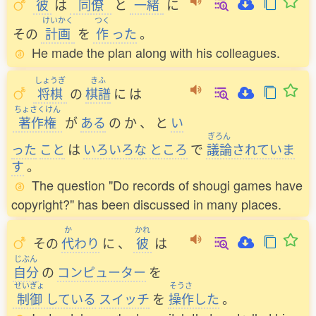
彼
は
同僚
と
一緒
に
けいかく
つく
その
計画
を
作
った
。
He made the plan along with his colleagues.
しょうぎ
きふ
将棋
の
棋譜
に
は
ちょさくけん
著作権
が
ある
の
か
、
と
い
ぎろん
った
こと
は
いろいろな
ところ
で
議論
されていま
す
。
The question "Do records of shougi games have
copyright?" has been discussed in many places.
か
かれ
その
代
わり
に
、
彼
は
じぶん
自分
の
コンピューター
を
せいぎょ
そうさ
制御
している
スイッチ
を
操作
した
。