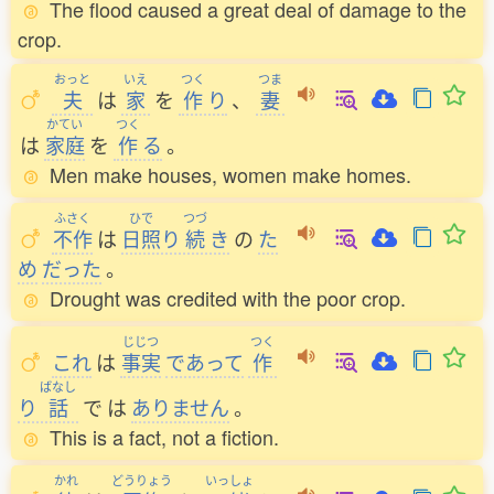
The flood caused a great deal of damage to the
crop.
おっと
いえ
つく
つま
夫
は
家
を
作
り
、
妻
かてい
つく
は
家庭
を
作
る
。
Men make houses, women make homes.
ふさく
ひで
つづ
不作
は
日照
り
続
き
の
た
め
だった
。
Drought was credited with the poor crop.
じじつ
つく
これ
は
事実
であって
作
ばなし
り
話
で
は
ありません
。
This is a fact, not a fiction.
かれ
どうりょう
いっしょ