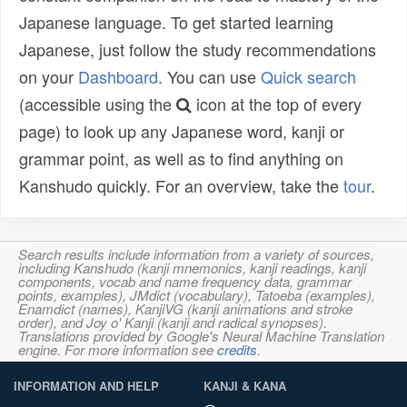
Japanese language. To get started learning
Japanese, just follow the study recommendations
on your
Dashboard
. You can use
Quick search
(accessible using the
icon at the top of every
page) to look up any Japanese word, kanji or
grammar point, as well as to find anything on
Kanshudo quickly. For an overview, take the
tour
.
Search results include information from a variety of sources,
including Kanshudo (kanji mnemonics, kanji readings, kanji
components, vocab and name frequency data, grammar
points, examples), JMdict (vocabulary), Tatoeba (examples),
Enamdict (names), KanjiVG (kanji animations and stroke
order), and Joy o' Kanji (kanji and radical synopses).
Translations provided by Google's Neural Machine Translation
engine. For more information see
credits
.
INFORMATION AND HELP
KANJI & KANA