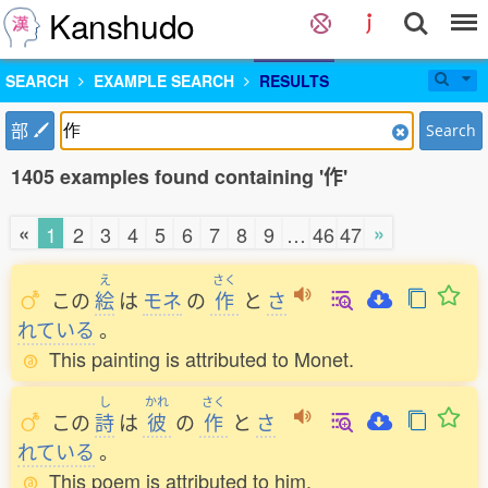
Kanshudo
SEARCH
EXAMPLE SEARCH
RESULTS
部
Search
1405 examples found containing '作'
«
»
1
2
3
4
5
6
7
8
9
…
46
47
え
さく
この
絵
は
モネ
の
作
と
さ
れている
。
This painting is attributed to Monet.
し
かれ
さく
この
詩
は
彼
の
作
と
さ
れている
。
This poem is attributed to him.