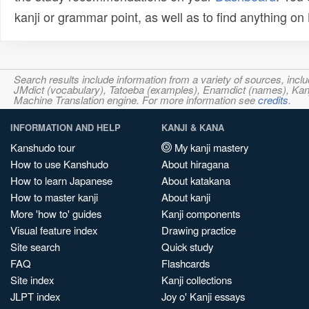
kanji or grammar point, as well as to find anything o
Search results include information from a variety of sources, i
JMdict (vocabulary), Tatoeba (examples), Enamdict (names), Kanji
Machine Translation engine. For more information see
credits
.
INFORMATION AND HELP
KANJI & KANA
Kanshudo tour
My kanji mastery
How to use Kanshudo
About hiragana
How to learn Japanese
About katakana
How to master kanji
About kanji
More 'how to' guides
Kanji components
Visual feature index
Drawing practice
Site search
Quick study
FAQ
Flashcards
Site index
Kanji collections
JLPT index
Joy o' Kanji essays