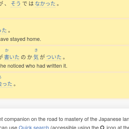
が
、
そう
で
は
なかった
。
った
。
o have stayed home.
か
き
が
書
いた
の
か
気
が
ついた
。
she noticed who had written it.
あ
会
った
。
t companion on the road to mastery of the Japanese lang
 can use
Quick search
(accessible using the
icon at th