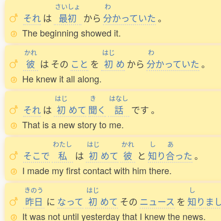
さいしょ
わ
それ
は
最初
から
分
かっていた
。
The beginning showed it.
かれ
はじ
わ
彼
は
その
こと
を
初
め
から
分
かっていた
。
He knew it all along.
はじ
き
はなし
それ
は
初
めて
聞
く
話
です
。
That is a new story to me.
わたし
はじ
かれ
し
あ
そこで
私
は
初
めて
彼
と
知
り
合
った
。
I made my first contact with him there.
きのう
はじ
し
昨日
に
なって
初
めて
その
ニュース
を
知
りま
It was not until yesterday that I knew the news.