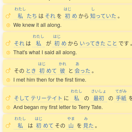
わたし
はじ
し
私
たち
は
それ
を
初
め
から
知
っていた
。
We knew it all along.
わたし
はじ
それ
は
私
が
初
め
から
いってきた
こと
です
That's what I said all along.
はじ
かれ
あ
その
とき
初
めて
彼
と
会
った
。
I met him then for the first time.
わたし
さいしょ
てがみ
そして
テリーテイト
に
私
の
最初
の
手紙
And began my first letter to Terry Tate.
わたし
はじ
やま
み
私
は
初
めて
その
山
を
見
た
。