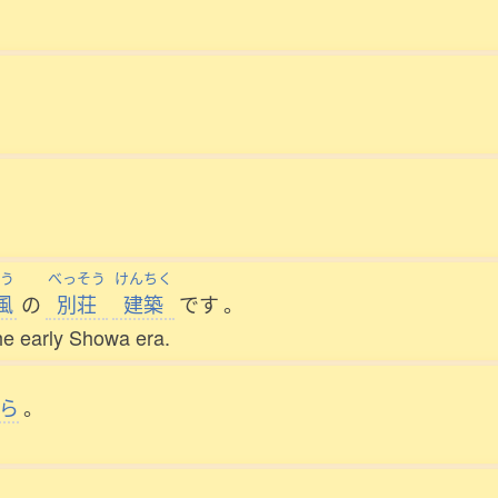
う
べっそう
けんちく
風
の
別荘
建築
です
。
the early Showa era.
ら
。