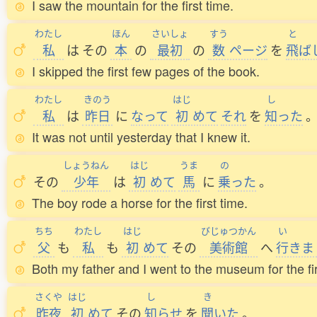
I saw the mountain for the first time.
わたし
ほん
さいしょ
すう
と
私
は
その
本
の
最初
の
数
ページ
を
飛
ば
I skipped the first few pages of the book.
わたし
きのう
はじ
し
私
は
昨日
に
なって
初
めて
それ
を
知
った
It was not until yesterday that I knew it.
しょうねん
はじ
うま
の
その
少年
は
初
めて
馬
に
乗
った
。
The boy rode a horse for the first time.
ちち
わたし
はじ
びじゅつかん
い
父
も
私
も
初
めて
その
美術館
へ
行
きま
Both my father and I went to the museum for the fir
さくや
はじ
し
き
昨夜
初
めて
その
知
らせ
を
聞
いた
。