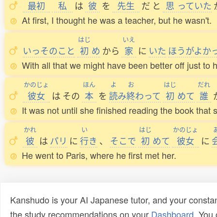
最初
私
は
彼
を
先生
だ
と
思
っていた
At first, I thought he was a teacher, but he wasn't.
はじ
いえ
いっそのこと
初
め
から
家
に
いた
ほうがよか
With all that we might have been better off just t
かのじょ
ほん
よ
お
はじ
だれ
彼女
は
その
本
を
読
み
終
わって
初
めて
誰
It was not until she finished reading the book that 
かれ
い
はじ
かのじょ
彼
は
パリ
に
行
き
、
そこで
初
めて
彼女
に
He went to Paris, where he first met her.
Kanshudo is your AI Japanese tutor, and your constan
the study recommendations on your
Dashboard
. You