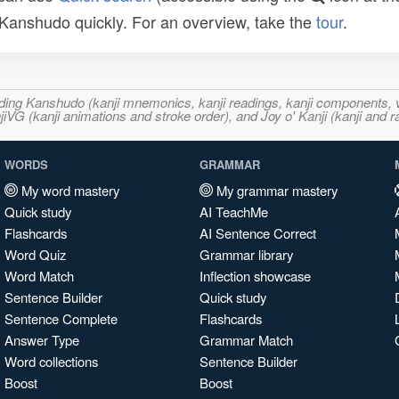
n Kanshudo quickly. For an overview, take the
tour
.
ncluding Kanshudo (kanji mnemonics, kanji readings, kanji component
VG (kanji animations and stroke order), and Joy o' Kanji (kanji and r
WORDS
GRAMMAR
My word mastery
My grammar mastery
Quick study
AI TeachMe
Flashcards
AI Sentence Correct
Word Quiz
Grammar library
Word Match
Inflection showcase
Sentence Builder
Quick study
Sentence Complete
Flashcards
Answer Type
Grammar Match
Word collections
Sentence Builder
Boost
Boost