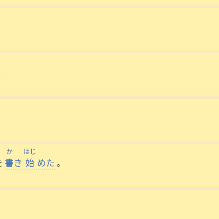
。
か
はじ
を
書
き
始
めた
。