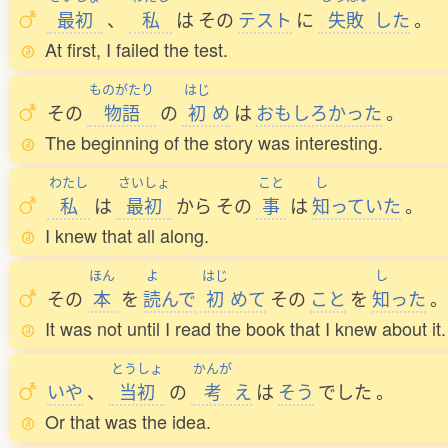
最初
、
私
は
その
テスト
に
失敗
した
。
At first, I failed the test.
ものがたり
はじ
その
物語
の
初
め
は
おもしろかった
。
The beginning of the story was interesting.
わたし
さいしょ
こと
し
私
は
最初
から
その
事
は
知
っていた
。
I knew that all along.
ほん
よ
はじ
し
その
本
を
読
んで
初
めて
その
こと
を
知
った
。
It was not until I read the book that I knew about it.
とうしょ
かんが
いや
、
当初
の
考
え
は
そう
でした
。
Or that was the idea.