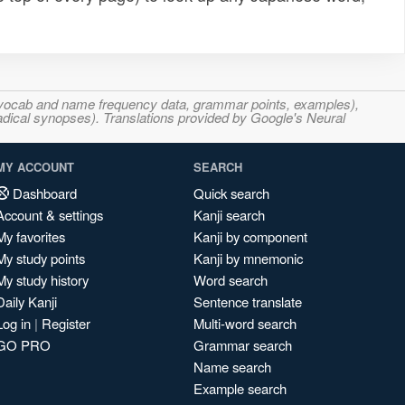
s, vocab and name frequency data, grammar points, examples),
adical synopses). Translations provided by Google's Neural
MY ACCOUNT
SEARCH
Dashboard
Quick search
Account & settings
Kanji search
My favorites
Kanji by component
My study points
Kanji by mnemonic
My study history
Word search
Daily Kanji
Sentence translate
Log in
|
Register
Multi-word search
GO PRO
Grammar search
Name search
Example search