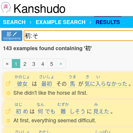
Kanshudo
SEARCH
EXAMPLE SEARCH
RESULTS
部
Components
143 examples found containing '初'
«
»
1
2
3
4
5
かのじょ
さいしょ
うま
き
い
彼女
は
最初
その
馬
が
気
に
入
らなかった
She didn't like the horse at first.
はじ
なん
むずか
み
初
め
は
何
でも
難
しそう
に
見
えた
。
At first, everything seemed difficult.
さいしょ
わたし
しっぱい