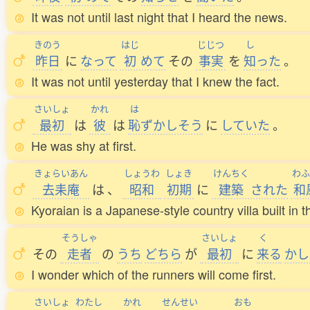
It was not until last night that I heard the news.
きのう
はじ
じじつ
し
昨日
に
なって
初
めて
その
事実
を
知
った
。
It was not until yesterday that I knew the fact.
さいしょ
かれ
は
最初
は
彼
は
恥
ずかしそう
に
していた
。
He was shy at first.
きょらいあん
しょうわ
しょき
けんちく
わふ
去耒庵
は
、
昭和
初期
に
建築
された
和
Kyoraian is a Japanese-style country villa built in 
そうしゃ
さいしょ
く
その
走者
の
うち
どちら
が
最初
に
来
る
かし
I wonder which of the runners will come first.
さいしょ
わたし
かれ
せんせい
おも