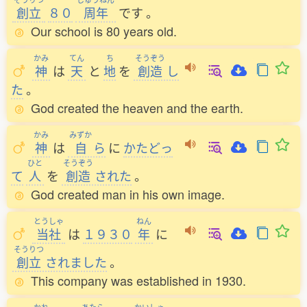
創立
８０
周年
です
。
Our school is 80 years old.
かみ
てん
ち
そうぞう
神
は
天
と
地
を
創造
し
た
。
God created the heaven and the earth.
かみ
みずか
神
は
自
ら
に
かたどっ
ひと
そうぞう
て
人
を
創造
された
。
God created man in his own image.
とうしゃ
ねん
当社
は
１９３０
年
に
そうりつ
創立
されました
。
This company was established in 1930.