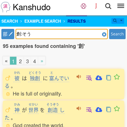
Kanshudo
SEARCH
EXAMPLE SEARCH
RESULTS
部
Search
95 examples found containing '創'
«
»
1
2
3
4
かれ
どくそう
と
彼
は
独創
に
富
んでい
る
。
He is full of originality.
かみ
せかい
そうぞう
神
が
世界
を
創造
し
た
。
God created the world.