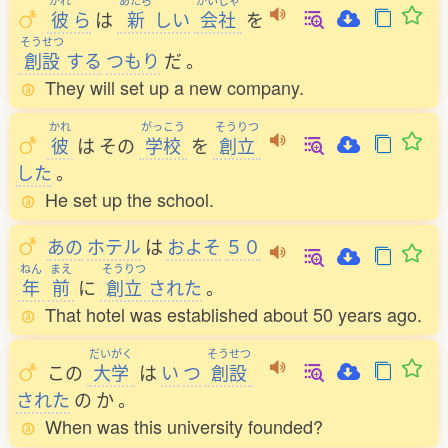
かれ
あたら
かいしゃ
彼
ら
は
新
しい
会社
を
そうせつ
創設
する
つもり
だ
。
They will set up a new company.
かれ
がっこう
そうりつ
彼
は
その
学校
を
創立
した
。
He set up the school.
あの
ホテル
は
およそ
５０
ねん
まえ
そうりつ
年
前
に
創立
された
。
That hotel was established about 50 years ago.
だいがく
そうせつ
この
大学
は
い
つ
創設
された
の
か
。
When was this university founded?