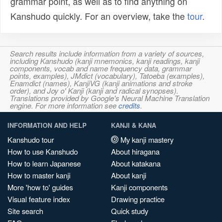
grammar point, as well as to find anything on
Kanshudo quickly. For an overview, take the
tour
.
Search results include information from a variety of sources,
including Kanshudo (kanji mnemonics, kanji readings, kanji
components, vocab and name frequency data, grammar
points, examples), JMdict (vocabulary), Tatoeba (examples),
Enamdict (names), KanjiVG (kanji animations and stroke
order), and Joy o' Kanji (kanji and radical synopses).
Translations provided by Google's Neural Machine Translation
engine. For more information see
credits
.
INFORMATION AND HELP
KANJI & KANA
Kanshudo tour
My kanji mastery
How to use Kanshudo
About hiragana
How to learn Japanese
About katakana
How to master kanji
About kanji
More 'how to' guides
Kanji components
Visual feature index
Drawing practice
Site search
Quick study