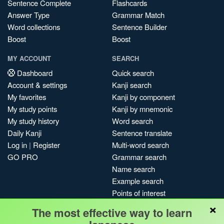
Sentence Complete
Flashcards
Answer Type
Grammar Match
Word collections
Sentence Builder
Boost
Boost
MY ACCOUNT
SEARCH
Dashboard
Quick search
Account & settings
Kanji search
My favorites
Kanji by component
My study points
Kanji by mnemonic
My study history
Word search
Daily Kanji
Sentence translate
Log in
|
Register
Multi-word search
GO PRO
Grammar search
Name search
Example search
Points of interest
×
Site search
The most effective way to learn
My search history