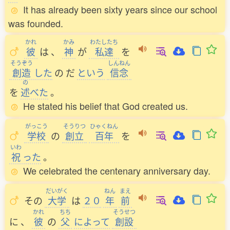
It has already been sixty years since our school
was founded.
かれ
かみ
わたしたち
彼
は
、
神
が
私達
を
そうぞう
しんねん
創造
した
の
だ
という
信念
の
を
述
べた
。
He stated his belief that God created us.
がっこう
そうりつ
ひゃくねん
学校
の
創立
百年
を
いわ
祝
った
。
We celebrated the centenary anniversary day.
だいがく
ねん
まえ
その
大学
は
２０
年
前
かれ
ちち
そうせつ
に
、
彼
の
父
によって
創設