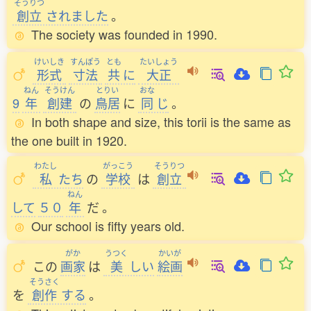
そうりつ
創立
されました
。
The society was founded in 1990.
けいしき
すんぽう
とも
たいしょう
形式
寸法
共
に
大正
ねん
そうけん
とりい
おな
9
年
創建
の
鳥居
に
同
じ
。
In both shape and size, this torii is the same as
the one built in 1920.
わたし
がっこう
そうりつ
私
たち
の
学校
は
創立
ねん
して
５０
年
だ
。
Our school is fifty years old.
がか
うつく
かいが
この
画家
は
美
しい
絵画
そうさく
を
創作
する
。