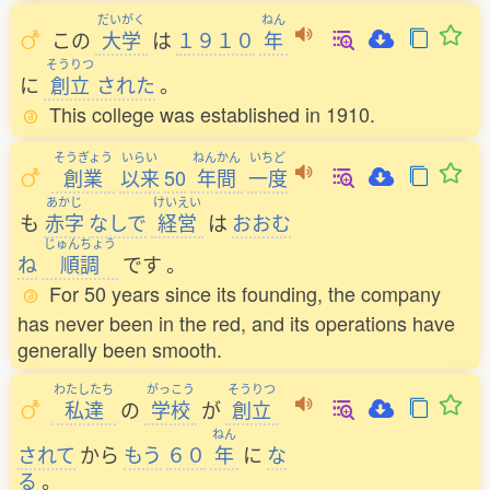
だいがく
ねん
この
大学
は
１９１０
年
そうりつ
に
創立
された
。
This college was established in 1910.
そうぎょう
いらい
ねんかん
いちど
創業
以来
50
年間
一度
あかじ
けいえい
も
赤字
なしで
経営
は
おおむ
じゅんちょう
ね
順調
です
。
For 50 years since its founding, the company
has never been in the red, and its operations have
generally been smooth.
わたしたち
がっこう
そうりつ
私達
の
学校
が
創立
ねん
されて
から
もう
６０
年
に
な
る
。