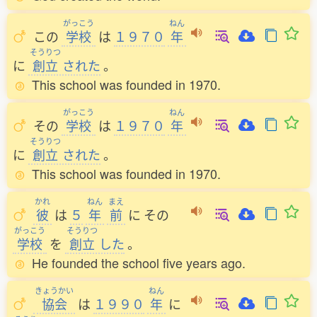
がっこう
ねん
この
学校
は
１９７０
年
そうりつ
に
創立
された
。
This school was founded in 1970.
がっこう
ねん
その
学校
は
１９７０
年
そうりつ
に
創立
された
。
This school was founded in 1970.
かれ
ねん
まえ
彼
は
５
年
前
に
その
がっこう
そうりつ
学校
を
創立
した
。
He founded the school five years ago.
きょうかい
ねん
協会
は
１９９０
年
に