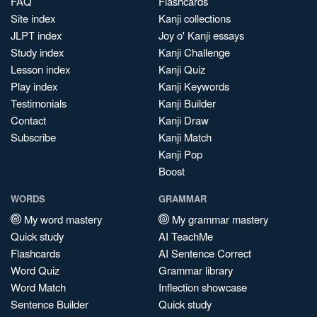
FAQ
Flashcards
Site index
Kanji collections
JLPT index
Joy o' Kanji essays
Study index
Kanji Challenge
Lesson index
Kanji Quiz
Play index
Kanji Keywords
Testimonials
Kanji Builder
Contact
Kanji Draw
Subscribe
Kanji Match
Kanji Pop
Boost
WORDS
GRAMMAR
My word mastery
My grammar mastery
Quick study
AI TeachMe
Flashcards
AI Sentence Correct
Word Quiz
Grammar library
Word Match
Inflection showcase
Sentence Builder
Quick study