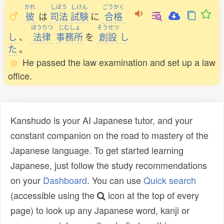
かれ
しほう
しけん
ごうかく
彼
は
司法
試験
に
合格
ほうりつ
じむしょ
そうせつ
し
、
法律
事務所
を
創設
し
た
。
He passed the law examination and set up a law
office.
Kanshudo is your AI Japanese tutor, and your
constant companion on the road to mastery of the
Japanese language. To get started learning
Japanese, just follow the study recommendations
on your
Dashboard
. You can use
Quick search
(accessible using the
icon at the top of every
page) to look up any Japanese word, kanji or