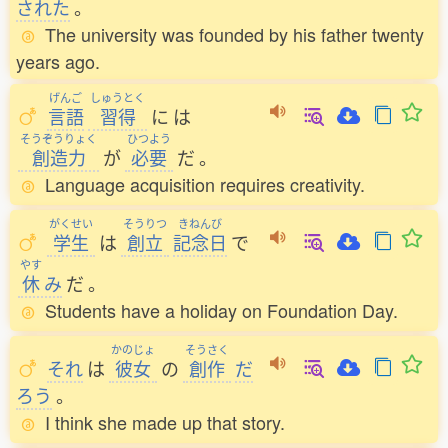
された
。
The university was founded by his father twenty
years ago.
げんご
しゅうとく
言語
習得
に
は
そうぞうりょく
ひつよう
創造力
が
必要
だ
。
Language acquisition requires creativity.
がくせい
そうりつ
きねんび
学生
は
創立
記念日
で
やす
休
み
だ
。
Students have a holiday on Foundation Day.
かのじょ
そうさく
それ
は
彼女
の
創作
だ
ろう
。
I think she made up that story.