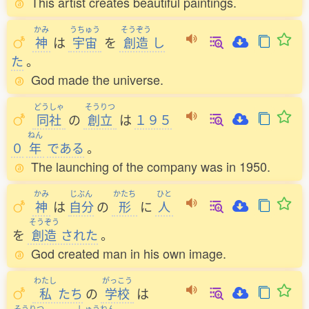
This artist creates beautiful paintings.
かみ
うちゅう
そうぞう
神
は
宇宙
を
創造
し
た
。
God made the universe.
どうしゃ
そうりつ
同社
の
創立
は
１９５
ねん
０
年
である
。
The launching of the company was in 1950.
かみ
じぶん
かたち
ひと
神
は
自分
の
形
に
人
そうぞう
を
創造
された
。
God created man in his own image.
わたし
がっこう
私
たち
の
学校
は
そうりつ
しゅうねん