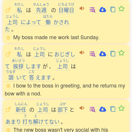
わたし
せんしゅう
にちようび
私
は
先週
の
日曜日
じょうし
はたら
上司
によって
働
かされ
た
。
My boss made me work last Sunday.
わたし
じょうし
私
は
上司
に
おじぎし
あいさつ
じょうし
て
挨拶
します
が
、
上司
は
うなず
こた
頷
いて
答
えます
。
I bow to the boss in greeting, and he returns my
bow with a nod.
しんにん
じょうし
ぶか
新任
の
上司
は
部下
と
う
と
あまり
打
ち
解
けてない
。
The new boss wasn't very social with his