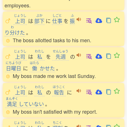
employees.
じょうし
ぶか
しごと
ふ
上司
は
部下
に
仕事
を
振
わ
り
分
けた
。
The boss allotted tasks to his men.
じょうし
わたし
せんしゅう
上司
は
私
を
先週
の
にちようび
はたら
日曜日
に
働
かせた
。
My boss made me work last Sunday.
じょうし
わたし
ほうこく
上司
は
私
の
報告
に
まんぞく
満足
していない
。
My boss isn't satisfied with my report.
じょうし
わたし
ちこく