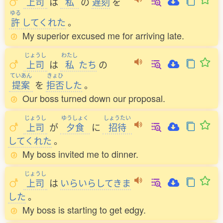
上司
は
私
の
遅刻
を
ゆる
許
してくれた
。
My superior excused me for arriving late.
じょうし
わたし
上司
は
私
たち
の
ていあん
きょひ
提案
を
拒否
した
。
Our boss turned down our proposal.
じょうし
ゆうしょく
しょうたい
上司
が
夕食
に
招待
してくれた
。
My boss invited me to dinner.
じょうし
上司
は
いらいらしてきま
した
。
My boss is starting to get edgy.