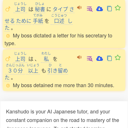
じょうし
ひしょ
上司
は
秘書
に
タイプ
さ
てがみ
こうじゅつ
せる
ために
手紙
を
口述
し
た
。
My boss dictated a letter for his secretary to
type.
じょうし
わたし
上司
は
、
私
を
さんじっぷん
いじょう
ひ
と
３０分
以上
も
引
き
留
め
た
。
My boss detained me more than 30 minutes.
Kanshudo is your AI Japanese tutor, and your
constant companion on the road to mastery of the