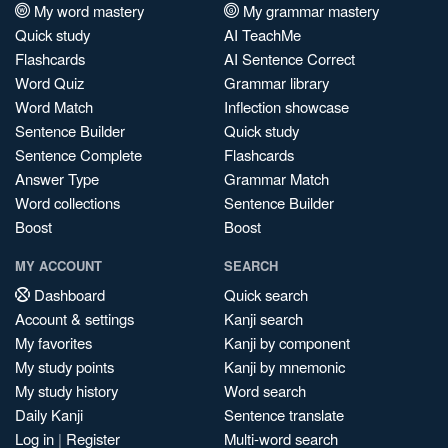
My word mastery
My grammar mastery
Quick study
AI TeachMe
Flashcards
AI Sentence Correct
Word Quiz
Grammar library
Word Match
Inflection showcase
Sentence Builder
Quick study
Sentence Complete
Flashcards
Answer Type
Grammar Match
Word collections
Sentence Builder
Boost
Boost
MY ACCOUNT
SEARCH
Dashboard
Quick search
Account & settings
Kanji search
My favorites
Kanji by component
My study points
Kanji by mnemonic
My study history
Word search
Daily Kanji
Sentence translate
Log in
|
Register
Multi-word search