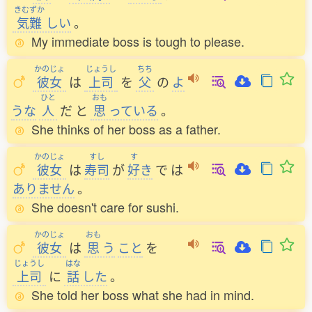
きむずか
気難
しい
。
My immediate boss is tough to please.
かのじょ
じょうし
ちち
彼女
は
上司
を
父
の
よ
ひと
おも
うな
人
だ
と
思
っている
。
She thinks of her boss as a father.
かのじょ
すし
す
彼女
は
寿司
が
好
き
で
は
ありません
。
She doesn't care for sushi.
かのじょ
おも
彼女
は
思
う
こと
を
じょうし
はな
上司
に
話
した
。
She told her boss what she had in mind.