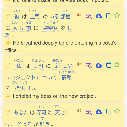
かれ
じょうし
へや
彼
は
上司
の
いる
部屋
はい
まえ
しんこきゅう
に
入
る
前
に
深呼吸
を
し
た
。
He breathed deeply before entering his boss's
office.
わたし
じょうし
あたら
私
は
上司
に
新
しい
じょうほう
プロジェクト
について
情報
ていきょう
を
提供
した
。
I briefed my boss on the new project.
すし
てん
あなた
は
寿司
と
天
ぷ
す
ら
、
どっち
が
好
き
。