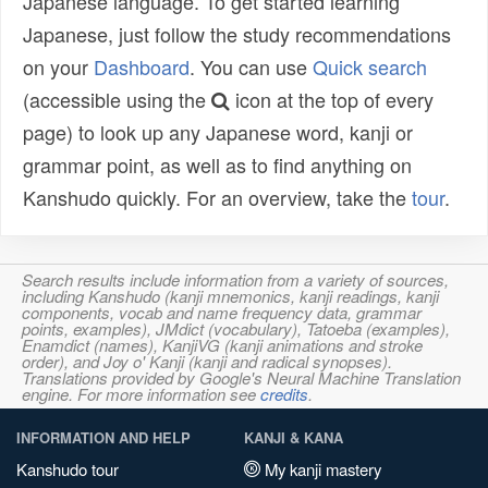
Japanese language. To get started learning
Japanese, just follow the study recommendations
on your
Dashboard
. You can use
Quick search
(accessible using the
icon at the top of every
page) to look up any Japanese word, kanji or
grammar point, as well as to find anything on
Kanshudo quickly. For an overview, take the
tour
.
Search results include information from a variety of sources,
including Kanshudo (kanji mnemonics, kanji readings, kanji
components, vocab and name frequency data, grammar
points, examples), JMdict (vocabulary), Tatoeba (examples),
Enamdict (names), KanjiVG (kanji animations and stroke
order), and Joy o' Kanji (kanji and radical synopses).
Translations provided by Google's Neural Machine Translation
engine. For more information see
credits
.
INFORMATION AND HELP
KANJI & KANA
Kanshudo tour
My kanji mastery