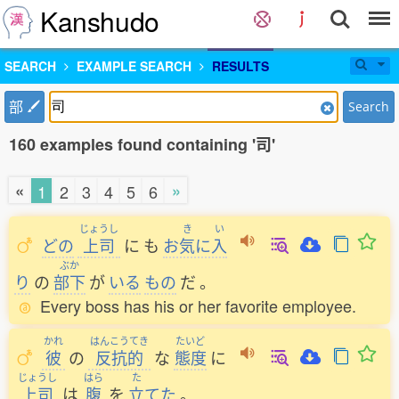
Kanshudo
SEARCH
EXAMPLE SEARCH
RESULTS
部
Search
160 examples found containing '司'
«
»
1
2
3
4
5
6
じょうし
き
い
どの
上司
に
も
お
気
に
入
ぶか
り
の
部下
が
いる
もの
だ
。
Every boss has his or her favorite employee.
かれ
はんこうてき
たいど
彼
の
反抗的
な
態度
に
じょうし
はら
た
上司
は
腹
を
立
てた
。