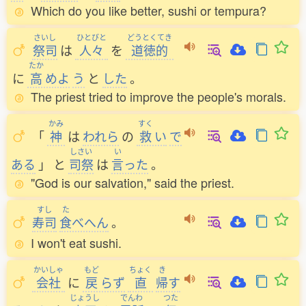
Which do you like better, sushi or tempura?
さいし
ひとびと
どうとくてき
祭司
は
人々
を
道徳的
たか
に
高
めよ
う
と
した
。
The priest tried to improve the people's morals.
かみ
すく
「
神
は
われら
の
救
い
で
しさい
い
ある
」
と
司祭
は
言
った
。
"God is our salvation," said the priest.
すし
た
寿司
食
べへん
。
I won't eat sushi.
かいしゃ
もど
ちょく
き
会社
に
戻
らず
直
帰
す
じょうし
でんわ
つた