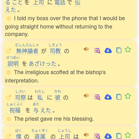
る
こと
を
上司
に
電話
で
伝
えた
。
I told my boss over the phone that I would be
going straight home without returning to the
company.
むしんろんしゃ
しきょう
無神論者
が
司教
の
せつめい
説明
を
あざけった
。
The irreligious scoffed at the bishop's
interpretation.
しさい
わたし
かれ
司祭
は
私
に
彼
の
しゅくふく
あた
祝福
を
与
えた
。
The priest gave me his blessing.
ぼく
ちょくぞく
じょうし
僕
の
直属
の
上司
は