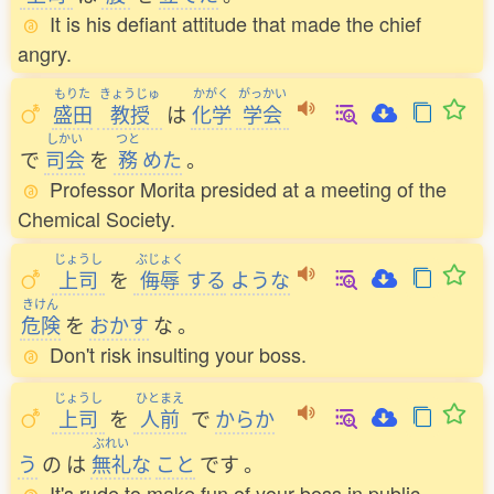
It is his defiant attitude that made the chief
angry.
もりた
きょうじゅ
かがく
がっかい
盛田
教授
は
化学
学会
しかい
つと
で
司会
を
務
めた
。
Professor Morita presided at a meeting of the
Chemical Society.
じょうし
ぶじょく
上司
を
侮辱
する
ような
きけん
危険
を
おかす
な
。
Don't risk insulting your boss.
じょうし
ひとまえ
上司
を
人前
で
からか
ぶれい
う
の
は
無礼
な
こと
です
。
It's rude to make fun of your boss in public.