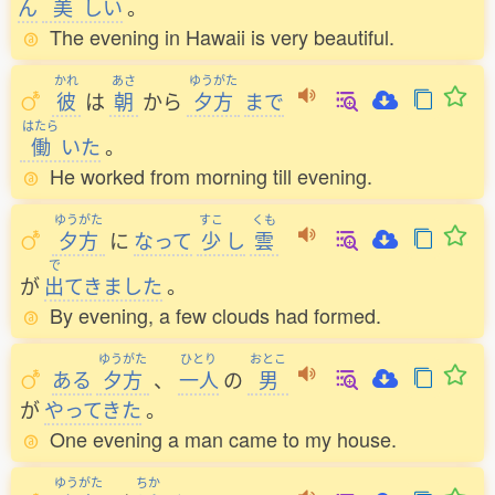
ん
美
しい
。
The evening in Hawaii is very beautiful.
かれ
あさ
ゆうがた
彼
は
朝
から
夕方
まで
はたら
働
いた
。
He worked from morning till evening.
ゆうがた
すこ
くも
夕方
に
なって
少
し
雲
で
が
出
てきました
。
By evening, a few clouds had formed.
ゆうがた
ひとり
おとこ
ある
夕方
、
一人
の
男
が
やってきた
。
One evening a man came to my house.
ゆうがた
ちか