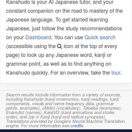
Kanshudo is your AI Japanese tutor, and your
constant companion on the road to mastery of the
Japanese language. To get started learning
Japanese, just follow the study recommendations
on your
Dashboard
. You can use
Quick search
(accessible using the
icon at the top of every
page) to look up any Japanese word, kanji or
grammar point, as well as to find anything on
Kanshudo quickly. For an overview, take the
tour
.
Search results include information from a variety of sources,
including Kanshudo (kanji mnemonics, kanji readings, kanji
components, vocab and name frequency data, grammar
points, examples), JMdict (vocabulary), Tatoeba (examples),
Enamdict (names), KanjiVG (kanji animations and stroke
order), and Joy o' Kanji (kanji and radical synopses).
Translations provided by Google's Neural Machine Translation
engine. For more information see
credits
.