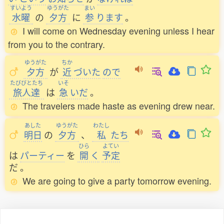
すいよう
ゆうがた
まい
水曜
の
夕方
に
参
ります
。
I will come on Wednesday evening unless I hear
from you to the contrary.
ゆうがた
ちか
夕方
が
近
づいた
ので
たびびとたち
いそ
旅人達
は
急
いだ
。
The travelers made haste as evening drew near.
あした
ゆうがた
わたし
明日
の
夕方
、
私
たち
ひら
よてい
は
パーティー
を
開
く
予定
だ
。
We are going to give a party tomorrow evening.