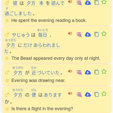
彼
は
夕方
本
を
読
んで
す
過
ごしました
。
He spent the evening reading a book.
まいにち
やじゅう
は
毎日
、
ゆうがた
夕方
に
だけ
あらわれまし
た
。
The Beast appeared every day only at night.
ゆうがた
ちか
夕方
が
近
づいていた
。
Evening was drawing near.
ゆうがた
びん
夕方
の
便
は
あります
か
。
Is there a flight in the evening?