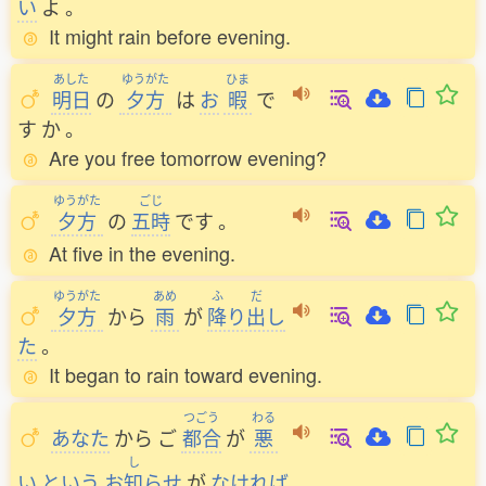
い
よ
。
It might rain before evening.
あした
ゆうがた
ひま
明日
の
夕方
は
お
暇
で
す
か
。
Are you free tomorrow evening?
ゆうがた
ごじ
夕方
の
五時
です
。
At five in the evening.
ゆうがた
あめ
ふ
だ
夕方
から
雨
が
降
り
出
し
た
。
It began to rain toward evening.
つごう
わる
あなた
から
ご
都合
が
悪
し
い
という
お
知
らせ
が
なければ