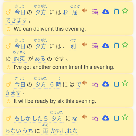
きょう
ゆうがた
とどけ
今日
の
夕方
に
は
お
届
できます
。
We can deliver it this evening.
きょう
ゆうがた
べつ
今日
の
夕方
に
は
、
別
やくそく
の
約束
が
ある
の
です
。
I've got another commitment this evening.
きょう
ゆうがた
じ
今日
の
夕方
６
時
に
は
で
きます
。
It will be ready by six this evening.
ゆうがた
もしか
したら
夕方
に
な
あめ
らない
うち
に
雨
かもしれな