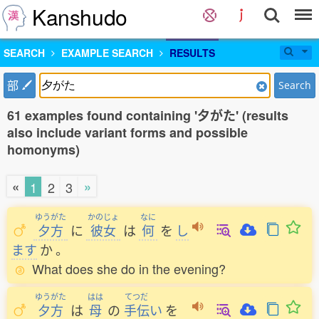
Kanshudo
SEARCH
EXAMPLE SEARCH
RESULTS
部
Search
61 examples found containing '夕がた' (results
also include variant forms and possible
homonyms)
«
»
1
2
3
ゆうがた
かのじょ
なに
夕方
に
彼女
は
何
を
し
ます
か
。
What does she do in the evening?
ゆうがた
はは
てつだ
夕方
は
母
の
手伝
い
を