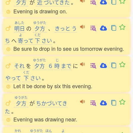
夕方
が
近
づいてきた
。
Evening is drawing on.
あした
ゆうがた
明日
の
夕方
、
きっと
う
よ
くだ
ち
へ
寄
って
下
さい
。
Be sure to drop in to see us tomorrow evening.
ゆうがた
じ
それ
を
夕方
６
時
まで
に
くだ
やって
下
さい
。
Let it be done by six this evening.
ゆうがた
夕方
が
ちかづいてき
た
。
Evening was drawing near.
かれ
ゆうがた
ほん
よ