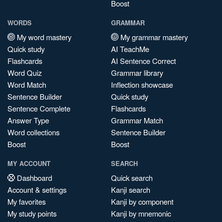
Boost
WORDS
GRAMMAR
My word mastery
My grammar mastery
Quick study
AI TeachMe
Flashcards
AI Sentence Correct
Word Quiz
Grammar library
Word Match
Inflection showcase
Sentence Builder
Quick study
Sentence Complete
Flashcards
Answer Type
Grammar Match
Word collections
Sentence Builder
Boost
Boost
MY ACCOUNT
SEARCH
Dashboard
Quick search
Account & settings
Kanji search
My favorites
Kanji by component
My study points
Kanji by mnemonic