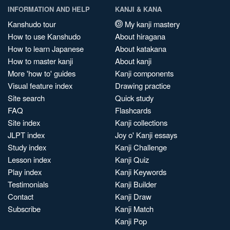
INFORMATION AND HELP
KANJI & KANA
Kanshudo tour
My kanji mastery
How to use Kanshudo
About hiragana
How to learn Japanese
About katakana
How to master kanji
About kanji
More 'how to' guides
Kanji components
Visual feature index
Drawing practice
Site search
Quick study
FAQ
Flashcards
Site index
Kanji collections
JLPT index
Joy o' Kanji essays
Study index
Kanji Challenge
Lesson index
Kanji Quiz
Play index
Kanji Keywords
Testimonials
Kanji Builder
Contact
Kanji Draw
Subscribe
Kanji Match
Kanji Pop