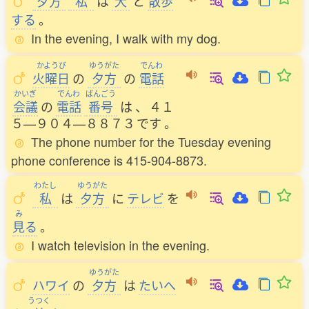
夕方
私
は
犬
と
散歩
する
。
In the evening, I walk with my dog.
かようび
ゆうがた
でんわ
火曜日
の
夕方
の
電話
かいぎ
でんわ
ばんごう
会議
の
電話
番号
は
、
４１
５—９０４—８８７３
です
。
The phone number for the Tuesday evening
phone conference is 415-904-8873.
わたし
ゆうがた
私
は
夕方
に
テレビ
を
み
見
る
。
I watch television in the evening.
ゆうがた
ハワイ
の
夕方
は
たいへ
うつく