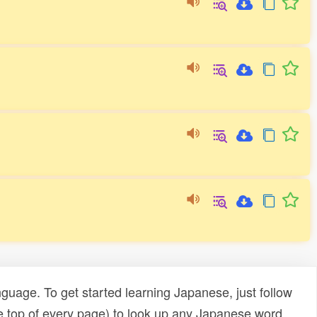
uage. To get started learning Japanese, just follow
e top of every page) to look up any Japanese word,