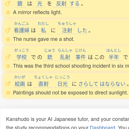
鏡
は
光
を
反射
する
。
A mirror reflects light.
かんごふ
わたし
ちゅうしゃ
看護婦
は
私
に
注射
した
。
The nurse gave me a shot.
がっこう
じゅう
らんしゃ
じけん
はんとし
学校
で
の
銃
乱射
事件
は
この
半年
で
This was the third school shooting incident in six 
かいが
ちょくしゃ
にっこう
絵画
は
直射
日光
に
さらして
はならない
Paintings should not be exposed to direct sunlight.
Kanshudo is your AI Japanese tutor, and your constan
the study recommendations on your
Dashboard
. You