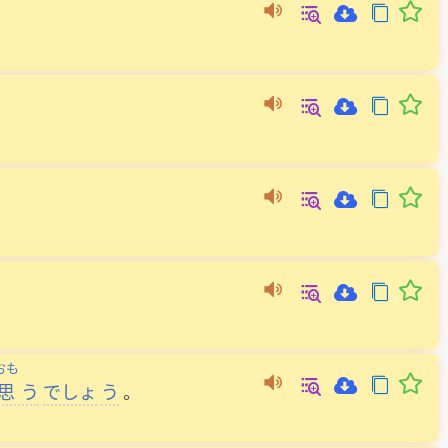
おも
思
う
でしょ
う
。