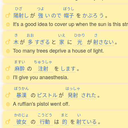
ひざ
つよ
ぼうし
陽射
し
が
強
い
ので
帽子
を
かぶろ
う
。
It's a good idea to cover up when the sun is this st
き
おお
いえ
ひかり
さ
木
が
多
すぎる
と
家
に
光
が
射
さない
。
Too many trees deprive a house of light.
ますい
ちゅうしゃ
麻酔
の
注射
を
します
。
I'll give you anaesthesia.
ぼうかん
はっしゃ
暴漢
の
ピストル
が
発射
された
。
A ruffian's pistol went off.
かのじょ
こうどう
まと
い
彼女
の
行動
は
的
を
射
ている
。