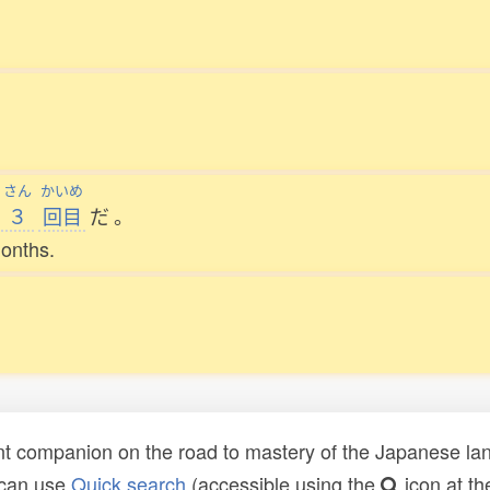
さん
かいめ
３
回目
だ
。
months.
。
t companion on the road to mastery of the Japanese lang
 can use
Quick search
(accessible using the
icon at th