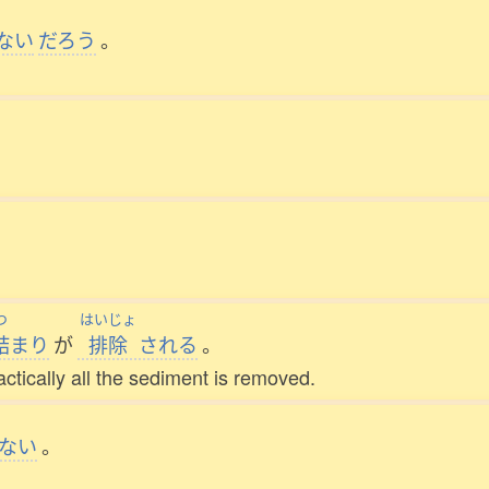
ない
だろう
。
つ
はいじょ
詰
まり
が
排除
される
。
tically all the sediment is removed.
ない
。