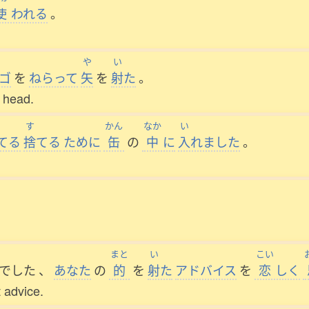
使
われる
。
や
い
ゴ
を
ねらって
矢
を
射
た
。
s head.
す
かん
なか
い
てる
捨
てる
ために
缶
の
中
に
入
れました
。
まと
い
こい
でした
、
あなた
の
的
を
射
た
アドバイス
を
恋
しく
 advice.