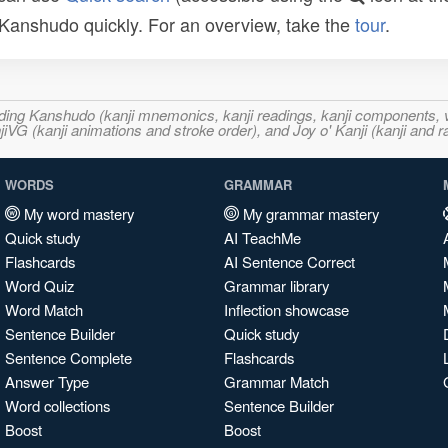
n Kanshudo quickly. For an overview, take the
tour
.
ncluding Kanshudo (kanji mnemonics, kanji readings, kanji component
VG (kanji animations and stroke order), and Joy o' Kanji (kanji and r
WORDS
GRAMMAR
My word mastery
My grammar mastery
Quick study
AI TeachMe
Flashcards
AI Sentence Correct
Word Quiz
Grammar library
Word Match
Inflection showcase
Sentence Builder
Quick study
Sentence Complete
Flashcards
Answer Type
Grammar Match
Word collections
Sentence Builder
Boost
Boost