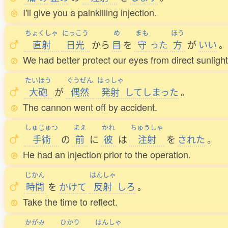
I'll give you a painkilling injection.
ちょくしゃ
にっこう
め
まも
ほう
直射
日光
から
目
を
守
った
方
が
いい
。
We had better protect our eyes from direct sunlight
たいほう
ぐうぜん
はっしゃ
大砲
が
偶然
発射
してしまった
。
The cannon went off by accident.
しゅじゅつ
まえ
かれ
ちゅうしゃ
手術
の
前
に
彼
は
注射
を
された
。
He had an injection prior to the operation.
じかん
はんしゃ
時間
を
かけて
反射
しろ
。
Take the time to reflect.
かがみ
ひかり
はんしゃ