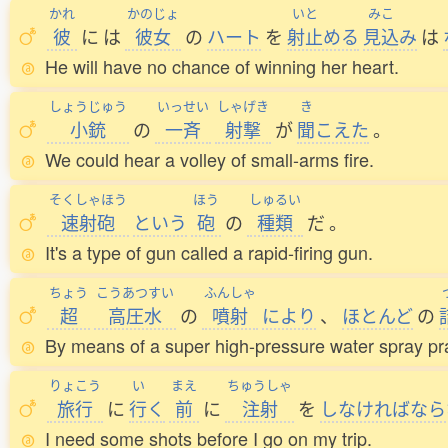
かれ
かのじょ
いと
みこ
彼
に
は
彼女
の
ハート
を
射止
める
見込
み
は
He will have no chance of winning her heart.
しょうじゅう
いっせい
しゃげき
き
小銃
の
一斉
射撃
が
聞
こえた
。
We could hear a volley of small-arms fire.
そくしゃほう
ほう
しゅるい
速射砲
という
砲
の
種類
だ
。
It's a type of gun called a rapid-firing gun.
ちょう
こうあつすい
ふんしゃ
超
高圧水
の
噴射
により
、
ほとんど
の
By means of a super high-pressure water spray prac
りょこう
い
まえ
ちゅうしゃ
旅行
に
行
く
前
に
注射
を
しなければなら
I need some shots before I go on my trip.