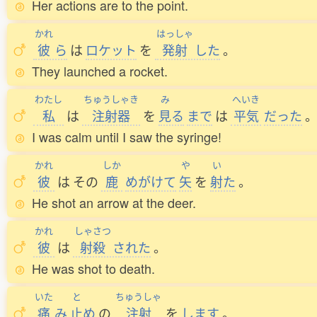
Her actions are to the point.
かれ
はっしゃ
彼
ら
は
ロケット
を
発射
した
。
They launched a rocket.
わたし
ちゅうしゃき
み
へいき
私
は
注射器
を
見
る
まで
は
平気
だった
I was calm until I saw the syringe!
かれ
しか
や
い
彼
は
その
鹿
めがけて
矢
を
射
た
。
He shot an arrow at the deer.
かれ
しゃさつ
彼
は
射殺
された
。
He was shot to death.
いた
と
ちゅうしゃ
痛
み
止
め
の
注射
を
します
。