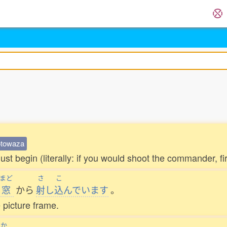
otowaza
t begin (literally: if you would shoot the commander, fir
まど
さ
こ
窓
から
射
し
込
んでいます
。
 picture frame.
つか