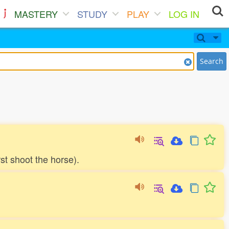
MASTERY
STUDY
PLAY
LOG IN
Search
st shoot the horse).