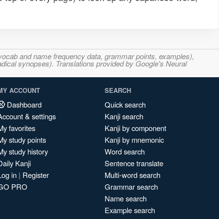
s, vocab and name frequency data, grammar points, examples),
adical synopses). Translations provided by Google's Neural
MY ACCOUNT
SEARCH
Dashboard
Quick search
Account & settings
Kanji search
My favorites
Kanji by component
My study points
Kanji by mnemonic
My study history
Word search
Daily Kanji
Sentence translate
Log in
|
Register
Multi-word search
GO PRO
Grammar search
Name search
Example search