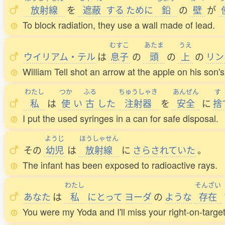
放射線
を
遮蔽
する
ために
鉛
の
壁
が
To block radiation, they use a wall made of lead.
むすこ
あたま
うえ
ウイリアム・テル
は
息子
の
頭
の
上
の
リン
William Tell shot an arrow at the apple on his son'
わたし
つか
ふる
ちゅうしゃき
あんぜん
す
私
は
使
い
古
した
注射器
を
安全
に
捨
I put the used syringes in a can for safe disposal.
ようじ
ほうしゃせん
その
幼児
は
放射線
に
さらされていた
。
The infant has been exposed to radioactive rays.
わたし
そんざい
あなた
は
私
にとって
ヨーダ
の
ような
存在
You were my Yoda and I'll miss your right-on-target