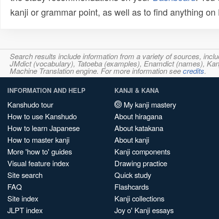
kanji or grammar point, as well as to find anything o
Search results include information from a variety of sources, i
JMdict (vocabulary), Tatoeba (examples), Enamdict (names), Kanji
Machine Translation engine. For more information see
credits
.
INFORMATION AND HELP
KANJI & KANA
Kanshudo tour
My kanji mastery
How to use Kanshudo
About hiragana
How to learn Japanese
About katakana
How to master kanji
About kanji
More 'how to' guides
Kanji components
Visual feature index
Drawing practice
Site search
Quick study
FAQ
Flashcards
Site index
Kanji collections
JLPT index
Joy o' Kanji essays