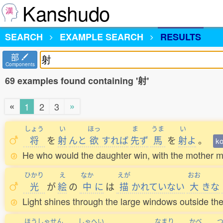
Kanshudo
SEARCH
EXAMPLE SEARCH
RESULTS
部
Components
69 examples found containing '射'
«
»
1
2
3
しょう
い
ほっ
ま
うま
い
将
を
射
んと
欲
すれば
先
ず
馬
を
射
よ
。
k
He who would the daughter win, with the mother mus
ひかり
え
なか
えが
おお
光
が
絵
の
中
に
は
描
かれていない
大
きな
Light shines through the large windows outside the
ほうしゃせん
しゃへい
なまり
かべ