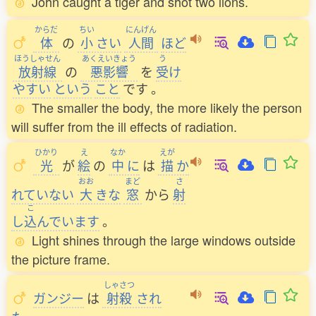
John caught a tiger and shot two lions.
からだ
ちい
にんげん
体
の
小
さい
人間
ほど
ほうしゃせん
あくえいきょう
う
放射線
の
悪影響
を
受
け
やすい
という
こと
です
。
The smaller the body, the more likely the person
will suffer from the ill effects of radiation.
ひかり
え
なか
えが
光
が
絵
の
中
に
は
描
か
おお
まど
さ
れていない
大
きな
窓
から
射
こ
し
込
んでいます
。
Light shines through the large windows outside
the picture frame.
しゃさつ
ガンジー
は
射殺
され