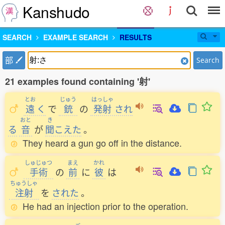
Kanshudo
SEARCH
EXAMPLE SEARCH
RESULTS
部
Search
21 examples found containing '射'
とお
じゅう
はっしゃ
遠
く
で
銃
の
発射
され
おと
き
る
音
が
聞
こえた
。
They heard a gun go off in the distance.
しゅじゅつ
まえ
かれ
手術
の
前
に
彼
は
ちゅうしゃ
注射
を
された
。
He had an injection prior to the operation.