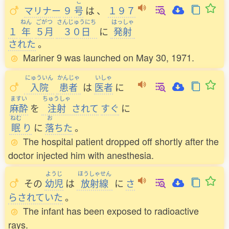
ご
マリナー
９
号
は
、
１９７
ねん
ごがつ
さんじゅうにち
はっしゃ
１
年
５月
３０日
に
発射
された
。
Mariner 9 was launched on May 30, 1971.
にゅういん
かんじゃ
いしゃ
入院
患者
は
医者
に
ますい
ちゅうしゃ
麻酔
を
注射
されて
すぐ
に
ねむ
お
眠
り
に
落
ちた
。
The hospital patient dropped off shortly after the
doctor injected him with anesthesia.
ようじ
ほうしゃせん
その
幼児
は
放射線
に
さ
らされていた
。
The infant has been exposed to radioactive
rays.