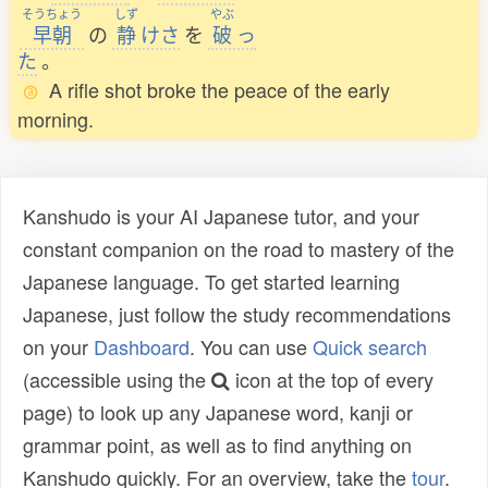
そうちょう
しず
やぶ
早朝
の
静
けさ
を
破
っ
た
。
A rifle shot broke the peace of the early
morning.
Kanshudo is your AI Japanese tutor, and your
constant companion on the road to mastery of the
Japanese language. To get started learning
Japanese, just follow the study recommendations
on your
Dashboard
. You can use
Quick search
(accessible using the
icon at the top of every
page) to look up any Japanese word, kanji or
grammar point, as well as to find anything on
Kanshudo quickly. For an overview, take the
tour
.