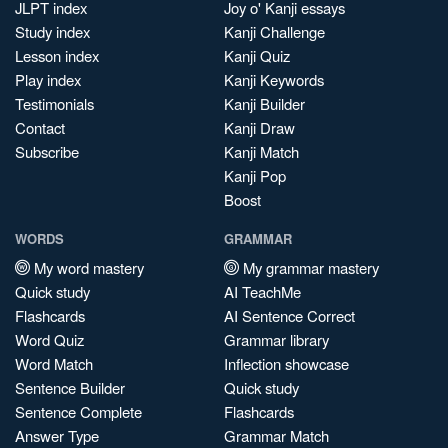
JLPT index
Joy o' Kanji essays
Study index
Kanji Challenge
Lesson index
Kanji Quiz
Play index
Kanji Keywords
Testimonials
Kanji Builder
Contact
Kanji Draw
Subscribe
Kanji Match
Kanji Pop
Boost
WORDS
GRAMMAR
My word mastery
My grammar mastery
Quick study
AI TeachMe
Flashcards
AI Sentence Correct
Word Quiz
Grammar library
Word Match
Inflection showcase
Sentence Builder
Quick study
Sentence Complete
Flashcards
Answer Type
Grammar Match