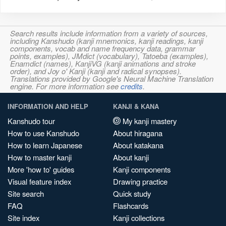
Search results include information from a variety of sources,
including Kanshudo (kanji mnemonics, kanji readings, kanji
components, vocab and name frequency data, grammar
points, examples), JMdict (vocabulary), Tatoeba (examples),
Enamdict (names), KanjiVG (kanji animations and stroke
order), and Joy o' Kanji (kanji and radical synopses).
Translations provided by Google's Neural Machine Translation
engine. For more information see
credits
.
INFORMATION AND HELP
KANJI & KANA
Kanshudo tour
My kanji mastery
How to use Kanshudo
About hiragana
How to learn Japanese
About katakana
How to master kanji
About kanji
More 'how to' guides
Kanji components
Visual feature index
Drawing practice
Site search
Quick study
FAQ
Flashcards
Site index
Kanji collections