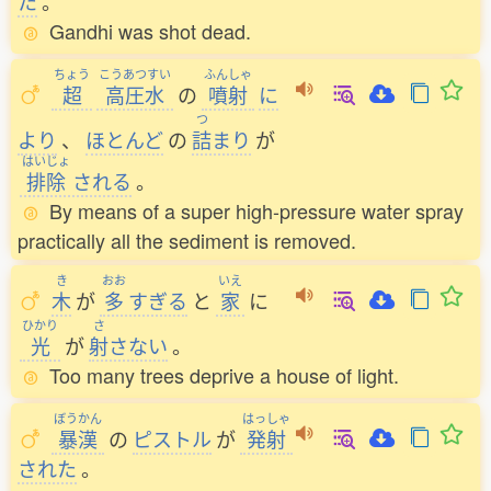
た
。
Gandhi was shot dead.
ちょう
こうあつすい
ふんしゃ
超
高圧水
の
噴射
に
つ
より
、
ほとんど
の
詰
まり
が
はいじょ
排除
される
。
By means of a super high-pressure water spray
practically all the sediment is removed.
き
おお
いえ
木
が
多
すぎる
と
家
に
ひかり
さ
光
が
射
さない
。
Too many trees deprive a house of light.
ぼうかん
はっしゃ
暴漢
の
ピストル
が
発射
された
。