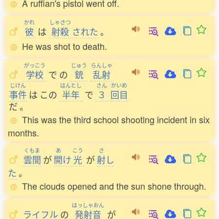
A ruffian's pistol went off.
かれ
しゃさつ
彼
は
射殺
された
。
He was shot to death.
がっこう
じゅう
らんしゃ
学校
で
の
銃
乱射
じけん
はんとし
さん
かいめ
事件
は
この
半年
で
３
回目
だ
。
This was the third school shooting incident in six
months.
くもま
あ
こう
さ
雲間
が
開
け
光
が
射
し
た
。
The clouds opened and the sun shone through.
はっしゃおん
ライフル
の
発射音
が