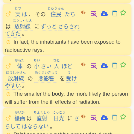
じつ
じゅうみん
実
は
、
その
住民
たち
ほうしゃせん
は
放射線
に
ずっと
さらされ
てきた
。
In fact, the inhabitants have been exposed to
radioactive rays.
からだ
ちい
ひと
体
の
小
さい
人
ほど
ほうしゃせん
あくえいきょう
う
放射線
の
悪影響
を
受
け
やすい
。
The smaller the body, the more likely the person
will suffer from the ill effects of radiation.
かいが
ちょくしゃ
にっこう
絵画
は
直射
日光
に
さ
らして
はならない
。