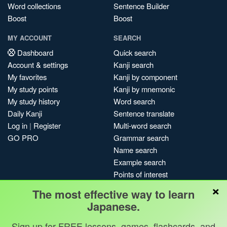
Word collections
Sentence Builder
Boost
Boost
MY ACCOUNT
SEARCH
Dashboard
Quick search
Account & settings
Kanji search
My favorites
Kanji by component
My study points
Kanji by mnemonic
My study history
Word search
Daily Kanji
Sentence translate
Log in
|
Register
Multi-word search
GO PRO
Grammar search
Name search
Example search
Points of interest
×
Site search
The most effective way to learn
My search history
Japanese.
Search index
Sign up for FREE lessons, games, flashcards, and
Blog