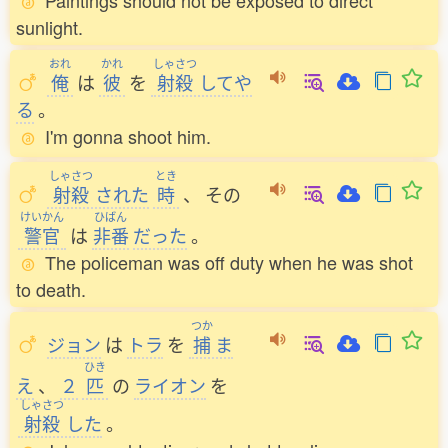
Paintings should not be exposed to direct
sunlight.
おれ
かれ
しゃさつ
俺
は
彼
を
射殺
してや
る
。
I'm gonna shoot him.
しゃさつ
とき
射殺
された
時
、
その
けいかん
ひばん
警官
は
非番
だった
。
The policeman was off duty when he was shot
to death.
つか
ジョン
は
トラ
を
捕
ま
ひき
え
、
２
匹
の
ライオン
を
しゃさつ
射殺
した
。