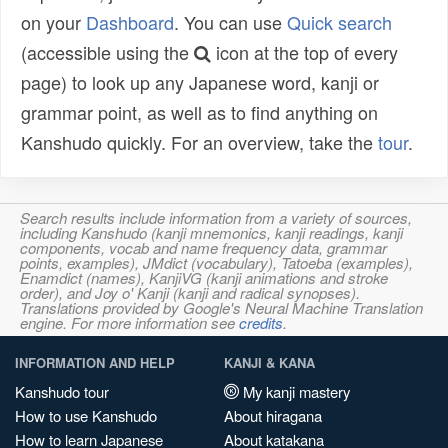
on your
Dashboard
. You can use
Quick search
(accessible using the
icon at the top of every
page) to look up any Japanese word, kanji or
grammar point, as well as to find anything on
Kanshudo quickly. For an overview, take the
tour
.
Search results include information from a variety of sources,
including Kanshudo (kanji mnemonics, kanji readings, kanji
components, vocab and name frequency data, grammar
points, examples), JMdict (vocabulary), Tatoeba (examples),
Enamdict (names), KanjiVG (kanji animations and stroke
order), and Joy o' Kanji (kanji and radical synopses).
Translations provided by Google's Neural Machine Translation
engine. For more information see
credits
.
INFORMATION AND HELP
KANJI & KANA
Kanshudo tour
My kanji mastery
How to use Kanshudo
About hiragana
How to learn Japanese
About katakana