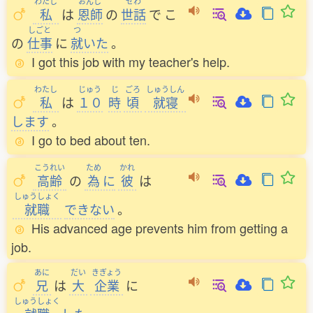
わたし
おんし
せわ
私
は
恩師
の
世話
で
こ
しごと
つ
の
仕事
に
就
いた
。
I got this job with my teacher's help.
わたし
じゅう
じ
ごろ
しゅうしん
私
は
１０
時
頃
就寝
します
。
I go to bed about ten.
こうれい
ため
かれ
高齢
の
為
に
彼
は
しゅうしょく
就職
できない
。
His advanced age prevents him from getting a
job.
あに
だい
きぎょう
兄
は
大
企業
に
しゅうしょく