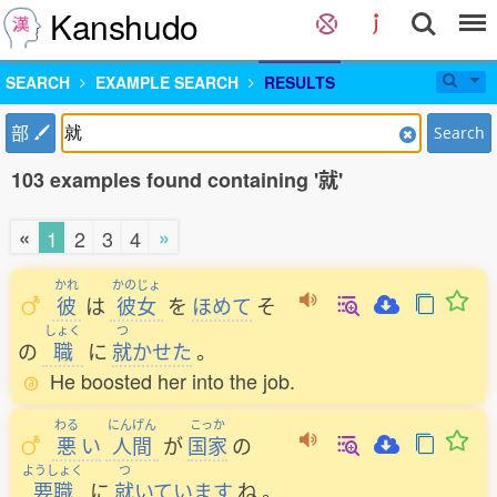
Kanshudo
SEARCH
EXAMPLE SEARCH
RESULTS
部
Search
103 examples found containing '就'
«
»
1
2
3
4
かれ
かのじょ
彼
は
彼女
を
ほめて
そ
しょく
つ
の
職
に
就
かせた
。
He boosted her into the job.
わる
にんげん
こっか
悪
い
人間
が
国家
の
ようしょく
つ
要職
に
就
いています
ね
。