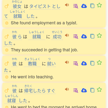
かのじょ
彼女
は
タイピスト
とし
しゅうしょく
て
就職
した
。
She found employment as a typist.
かれ
しゅうしょく
せいこう
彼
ら
は
就職
に
成功
した
。
They succeeded in getting that job.
かれ
きょうしょく
つ
彼
は
教職
に
就
い
た
。
He went into teaching.
かれ
きたく
彼
は
帰宅
したら
すぐ
しゅうしん
就寝
した
。
He went to bed the moment he arrived home.