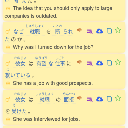
い
考
え
だ
。
The idea that you should only apply to large
companies is outdated.
しゅうしょく
ことわ
なぜ
就職
を
断
られ
た
の
か
。
Why was I turned down for the job?
かのじょ
ゆうぼう
しごと
彼女
は
有望
な
仕事
に
つ
就
いている
。
She has a job with good prospects.
かのじょ
しゅうしょく
めんせつ
彼女
は
就職
の
面接
う
を
受
けた
。
She was interviewed for jobs.