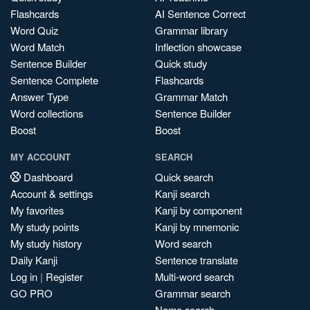
Flashcards
AI Sentence Correct
Word Quiz
Grammar library
Word Match
Inflection showcase
Sentence Builder
Quick study
Sentence Complete
Flashcards
Answer Type
Grammar Match
Word collections
Sentence Builder
Boost
Boost
MY ACCOUNT
SEARCH
Dashboard
Quick search
Account & settings
Kanji search
My favorites
Kanji by component
My study points
Kanji by mnemonic
My study history
Word search
Daily Kanji
Sentence translate
Log in
|
Register
Multi-word search
GO PRO
Grammar search
Name search