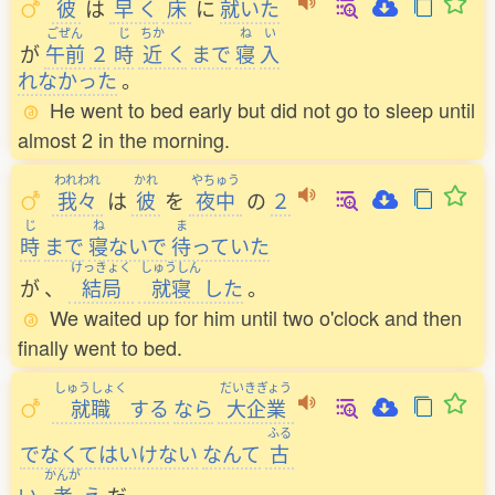
彼
は
早
く
床
に
就
いた
ごぜん
じ
ちか
ね
い
が
午前
２
時
近
く
まで
寝
入
れなかった
。
He went to bed early but did not go to sleep until
almost 2 in the morning.
われわれ
かれ
やちゅう
我々
は
彼
を
夜中
の
２
じ
ね
ま
時
まで
寝
ないで
待
っていた
けっきょく
しゅうしん
が
、
結局
就寝
した
。
We waited up for him until two o'clock and then
finally went to bed.
しゅうしょく
だいきぎょう
就職
する
なら
大企業
ふる
でなくてはいけない
なんて
古
かんが