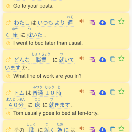
Go to your posts.
おそ
わたし
は
いつも
より
遅
ゆか
つ
く
床
に
就
いた
。
I went to bed later than usual.
しょくぎょう
つ
どんな
職業
に
就
いて
います
か
。
What line of work are you in?
ふつう
じゅう
じ
トム
は
普通
１０
時
よんじっぷん
とこ
つ
４０分
に
床
に
就
きます
。
Tom usually goes to bed at ten-forty.
しょく
つ
ため
その
職
に
就
く
為
に
は