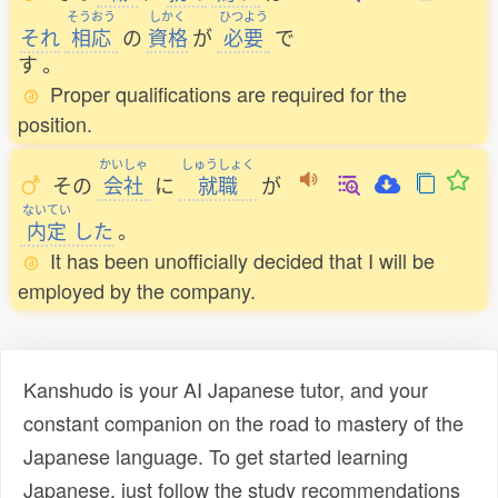
そうおう
しかく
ひつよう
それ
相応
の
資格
が
必要
で
す
。
Proper qualifications are required for the
position.
かいしゃ
しゅうしょく
その
会社
に
就職
が
ないてい
内定
した
。
It has been unofficially decided that I will be
employed by the company.
Kanshudo is your AI Japanese tutor, and your
constant companion on the road to mastery of the
Japanese language. To get started learning
Japanese, just follow the study recommendations