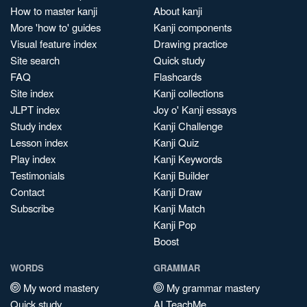
How to master kanji
About kanji
More 'how to' guides
Kanji components
Visual feature index
Drawing practice
Site search
Quick study
FAQ
Flashcards
Site index
Kanji collections
JLPT index
Joy o' Kanji essays
Study index
Kanji Challenge
Lesson index
Kanji Quiz
Play index
Kanji Keywords
Testimonials
Kanji Builder
Contact
Kanji Draw
Subscribe
Kanji Match
Kanji Pop
Boost
WORDS
GRAMMAR
My word mastery
My grammar mastery
Quick study
AI TeachMe