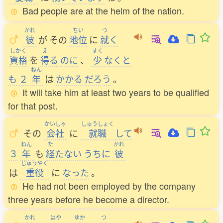
Bad people are at the helm of the nation.
かれ
ちい
つ
彼
が
その
地位
に
就
く
しかく
え
すく
資格
を
得
る
のに
、
少
なくと
ねん
も
２
年
は
かかる
だろう
。
It will take him at least two years to be qualified
for that post.
かいしゃ
しゅうしょく
その
会社
に
就職
して
ねん
た
かれ
３
年
も
経
たない
うちに
彼
じゅうやく
は
重役
に
なった
。
He had not been employed by the company
three years before he become a director.
かれ
はや
ゆか
つ