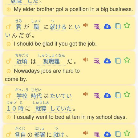
就職
した
。
My elder brother got a position in a big business.
きみ
しょく
つ
君
が
職
に
就
ける
と
い
い
ん
だ
が
。
I should be glad if you got the job.
ちかごろ
しゅうしょくなん
近頃
は
就職難
だ
。
Nowadays jobs are hard to
come by.
がっこう
じだい
学校
時代
は
たいてい
じゅう
じ
しゅうしん
１０
時
に
就寝
していた
。
I usually went to bed at ten in my school days.
かくじ
ぶしょ
つ
各自
の
部署
に
就
け
。