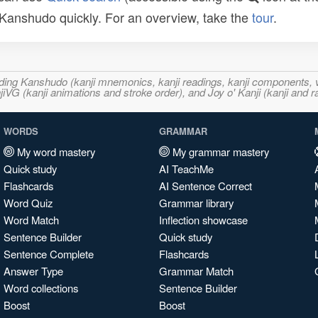
n Kanshudo quickly. For an overview, take the
tour
.
ncluding Kanshudo (kanji mnemonics, kanji readings, kanji component
VG (kanji animations and stroke order), and Joy o' Kanji (kanji and r
WORDS
GRAMMAR
My word mastery
My grammar mastery
Quick study
AI TeachMe
Flashcards
AI Sentence Correct
Word Quiz
Grammar library
Word Match
Inflection showcase
Sentence Builder
Quick study
Sentence Complete
Flashcards
Answer Type
Grammar Match
Word collections
Sentence Builder
Boost
Boost