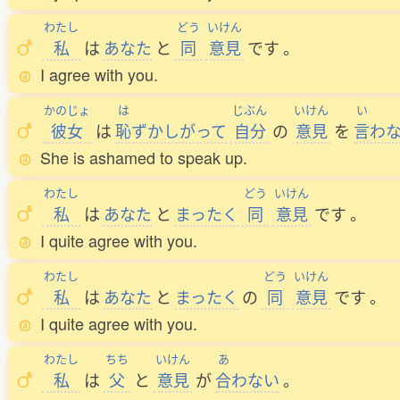
わたし
どう
いけん
私
は
あなた
と
同
意見
です
。
I agree with you.
かのじょ
は
じぶん
いけん
い
彼女
は
恥
ずかしがって
自分
の
意見
を
言
わ
She is ashamed to speak up.
わたし
どう
いけん
私
は
あなた
と
まったく
同
意見
です
。
I quite agree with you.
わたし
どう
いけん
私
は
あなた
と
まったく
の
同
意見
です
。
I quite agree with you.
わたし
ちち
いけん
あ
私
は
父
と
意見
が
合
わない
。