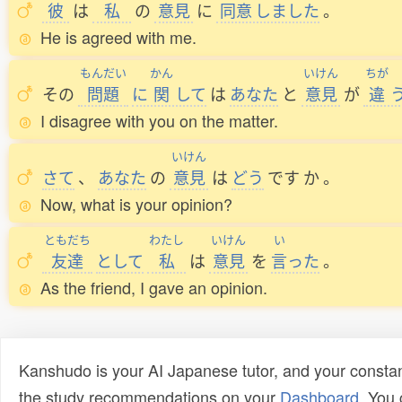
彼
は
私
の
意見
に
同意
しました
。
He is agreed with me.
もんだい
かん
いけん
ちが
その
問題
に
関
して
は
あなた
と
意見
が
違
I disagree with you on the matter.
いけん
さて
、
あなた
の
意見
は
どう
です
か
。
Now, what is your opinion?
ともだち
わたし
いけん
い
友達
として
私
は
意見
を
言
った
。
As the friend, I gave an opinion.
Kanshudo is your AI Japanese tutor, and your constan
the study recommendations on your
Dashboard
. You