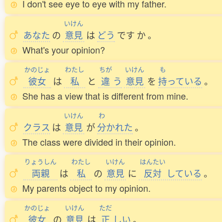
I don't see eye to eye with my father.
いけん
あなた
の
意見
は
どう
です
か
。
What's your opinion?
かのじょ
わたし
ちが
いけん
も
彼女
は
私
と
違
う
意見
を
持
っている
。
She has a view that is different from mine.
いけん
わ
クラス
は
意見
が
分
かれた
。
The class were divided in their opinion.
りょうしん
わたし
いけん
はんたい
両親
は
私
の
意見
に
反対
している
。
My parents object to my opinion.
かのじょ
いけん
ただ
彼女
の
意見
は
正
しい
。