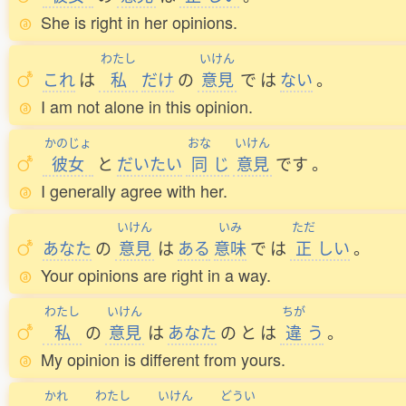
She is right in her opinions.
わたし
いけん
これ
は
私
だけ
の
意見
で
は
ない
。
I am not alone in this opinion.
かのじょ
おな
いけん
彼女
と
だいたい
同
じ
意見
です
。
I generally agree with her.
いけん
いみ
ただ
あなた
の
意見
は
ある
意味
で
は
正
しい
。
Your opinions are right in a way.
わたし
いけん
ちが
私
の
意見
は
あなた
の
と
は
違
う
。
My opinion is different from yours.
かれ
わたし
いけん
どうい