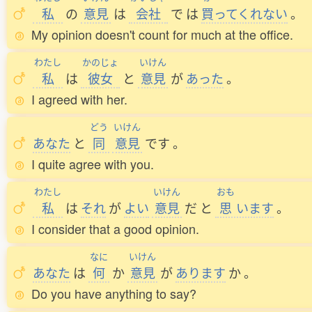
私
の
意見
は
会社
で
は
買
ってくれない
。
My opinion doesn't count for much at the office.
わたし
かのじょ
いけん
私
は
彼女
と
意見
が
あった
。
I agreed with her.
どう
いけん
あなた
と
同
意見
です
。
I quite agree with you.
わたし
いけん
おも
私
は
それ
が
よい
意見
だ
と
思
います
。
I consider that a good opinion.
なに
いけん
あなた
は
何
か
意見
が
あります
か
。
Do you have anything to say?