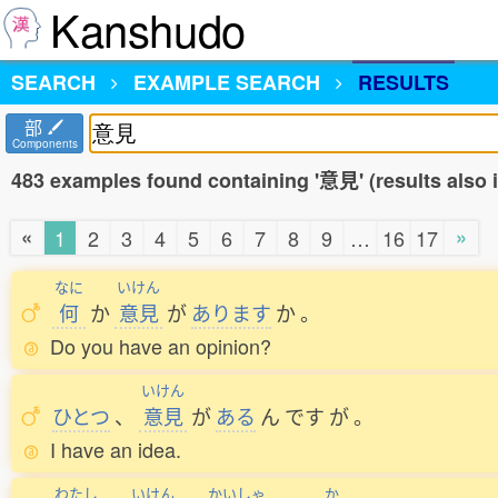
Kanshudo
SEARCH
EXAMPLE SEARCH
RESULTS
部
Components
483 examples found containing '意見' (results also
«
»
1
2
3
4
5
6
7
8
9
…
16
17
なに
いけん
何
か
意見
が
あります
か
。
Do you have an opinion?
いけん
ひとつ
、
意見
が
ある
ん
です
が
。
I have an idea.
わたし
いけん
かいしゃ
か