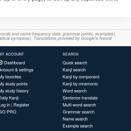
s, vocab and name frequency data, grammar points, examples),
adical synopses). Translations provided by Google's Neural
MY ACCOUNT
SEARCH
Dashboard
Quick search
Account & settings
Kanji search
My favorites
Kanji by component
My study points
Kanji by mnemonic
My study history
Word search
Daily Kanji
Sentence translate
Log in
|
Register
Multi-word search
GO PRO
Grammar search
Name search
Example search