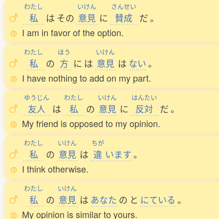
わたし
いけん
さんせい
私
は
その
意見
に
賛成
だ
。
I am in favor of the option.
わたし
ほう
いけん
私
の
方
に
は
意見
は
ない
。
I have nothing to add on my part.
ゆうじん
わたし
いけん
はんたい
友人
は
私
の
意見
に
反対
だ
。
My friend is opposed to my opinion.
わたし
いけん
ちが
私
の
意見
は
違
います
。
I think otherwise.
わたし
いけん
私
の
意見
は
あなた
の
と
にている
。
My opinion is similar to yours.