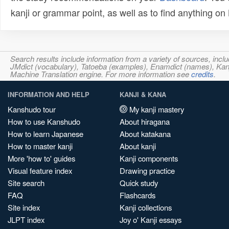
kanji or grammar point, as well as to find anything o
Search results include information from a variety of sources, i
JMdict (vocabulary), Tatoeba (examples), Enamdict (names), Kanji
Machine Translation engine. For more information see
credits
.
INFORMATION AND HELP
KANJI & KANA
Kanshudo tour
My kanji mastery
How to use Kanshudo
About hiragana
How to learn Japanese
About katakana
How to master kanji
About kanji
More 'how to' guides
Kanji components
Visual feature index
Drawing practice
Site search
Quick study
FAQ
Flashcards
Site index
Kanji collections
JLPT index
Joy o' Kanji essays