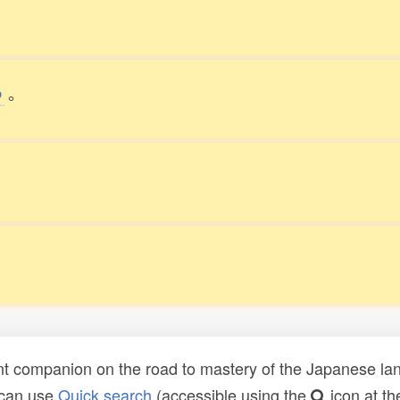
う
。
t companion on the road to mastery of the Japanese lang
 can use
Quick search
(accessible using the
icon at th