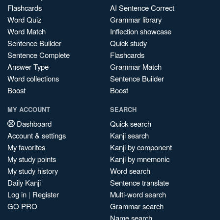
Flashcards
AI Sentence Correct
Word Quiz
Grammar library
Word Match
Inflection showcase
Sentence Builder
Quick study
Sentence Complete
Flashcards
Answer Type
Grammar Match
Word collections
Sentence Builder
Boost
Boost
MY ACCOUNT
SEARCH
Dashboard
Quick search
Account & settings
Kanji search
My favorites
Kanji by component
My study points
Kanji by mnemonic
My study history
Word search
Daily Kanji
Sentence translate
Log in
|
Register
Multi-word search
GO PRO
Grammar search
Name search