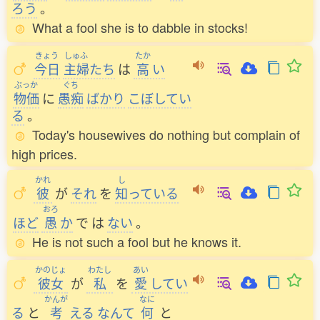
ろう
。
What a fool she is to dabble in stocks!
きょう
しゅふ
たか
今日
主婦
たち
は
高
い
ぶっか
ぐち
物価
に
愚痴
ばかり
こぼしてい
る
。
Today's housewives do nothing but complain of
high prices.
かれ
し
彼
が
それ
を
知
っている
おろ
ほど
愚
か
で
は
ない
。
He is not such a fool but he knows it.
かのじょ
わたし
あい
彼女
が
私
を
愛
してい
かんが
なに
る
と
考
える
なんて
何
と