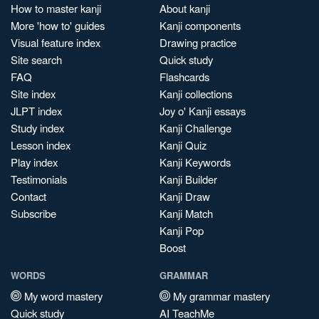
How to master kanji
About kanji
More 'how to' guides
Kanji components
Visual feature index
Drawing practice
Site search
Quick study
FAQ
Flashcards
Site index
Kanji collections
JLPT index
Joy o' Kanji essays
Study index
Kanji Challenge
Lesson index
Kanji Quiz
Play index
Kanji Keywords
Testimonials
Kanji Builder
Contact
Kanji Draw
Subscribe
Kanji Match
Kanji Pop
Boost
WORDS
GRAMMAR
My word mastery
My grammar mastery
Quick study
AI TeachMe