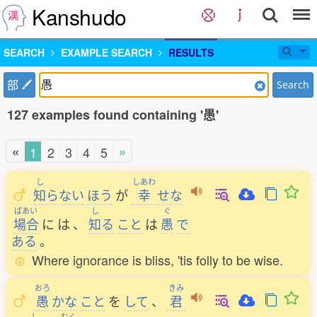
Kanshudo
SEARCH
EXAMPLE SEARCH
RESULTS
部
Search
127 examples found containing '愚'
«
»
1
2
3
4
5
し
しあわ
知
らない
ほう
が
幸
せな
ばあい
し
ぐ
場合
に
は
、
知
る
こと
は
愚
で
ある
。
Where ignorance is bliss, 'tis folly to be wise.
おろ
きみ
愚
かな
こと
を
して
、
君
し
むく