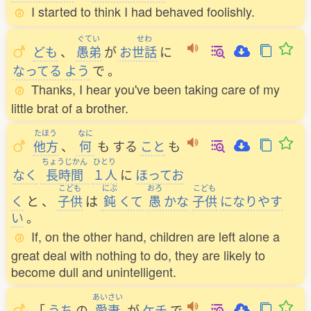
I started to think I had behaved foolishly.
ぐてい
せわ
ども
、
愚弟
が
お
世話
に
なってる
よう
で
。
Thanks, I hear you've been taking care of my
little brat of a brother.
たほう
なに
他方
、
何
も
する
こと
も
ちょうじかん
ひとり
なく
長時間
１人
に
ほってお
こども
にぶ
おろ
こども
く
と
、
子供
は
鈍
くて
愚
かな
子供
になりやす
い
。
If, on the other hand, children are left alone a
great deal with nothing to do, they are likely to
become dull and unintelligent.
あいさい
「
うち
の
愛妻
が
ケチ
で