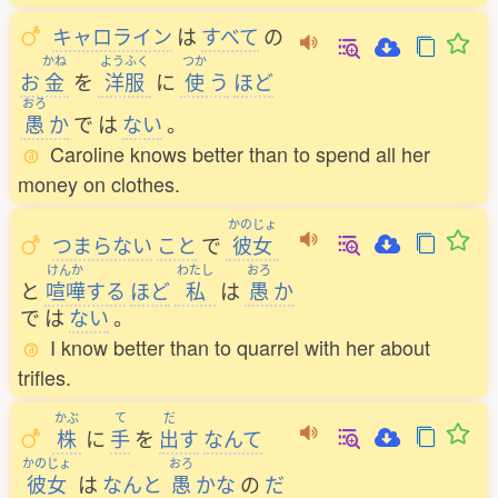
キャロライン
は
すべて
の
かね
ようふく
つか
お
金
を
洋服
に
使
う
ほど
おろ
愚
か
で
は
ない
。
Caroline knows better than to spend all her
money on clothes.
かのじょ
つまらない
こと
で
彼女
けんか
わたし
おろ
と
喧嘩
する
ほど
私
は
愚
か
で
は
ない
。
I know better than to quarrel with her about
trifles.
かぶ
て
だ
株
に
手
を
出
す
なんて
かのじょ
おろ
彼女
は
なんと
愚
かな
の
だ