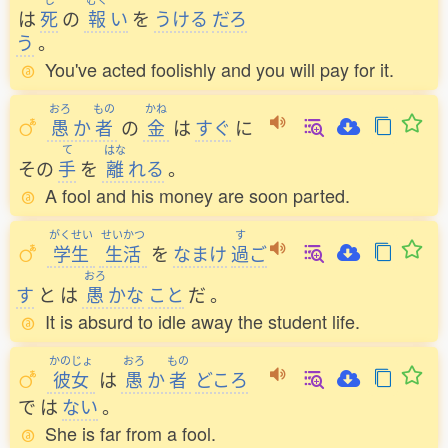
は
死
の
報
い
を
うける
だろ
う
。
You've acted foolishly and you will pay for it.
おろ
もの
かね
愚
か
者
の
金
は
すぐ
に
て
はな
その
手
を
離
れる
。
A fool and his money are soon parted.
がくせい
せいかつ
す
学生
生活
を
なまけ
過
ご
おろ
す
と
は
愚
かな
こと
だ
。
It is absurd to idle away the student life.
かのじょ
おろ
もの
彼女
は
愚
か
者
どころ
で
は
ない
。
She is far from a fool.