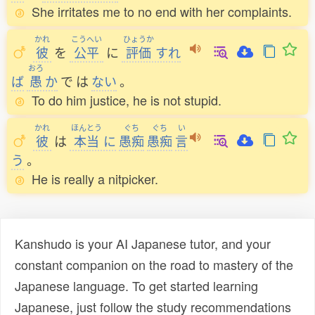
She irritates me to no end with her complaints.
かれ
こうへい
ひょうか
彼
を
公平
に
評価
すれ
おろ
ば
愚
か
で
は
ない
。
To do him justice, he is not stupid.
かれ
ほんとう
ぐち
ぐち
い
彼
は
本当
に
愚痴
愚痴
言
う
。
He is really a nitpicker.
Kanshudo is your AI Japanese tutor, and your
constant companion on the road to mastery of the
Japanese language. To get started learning
Japanese, just follow the study recommendations