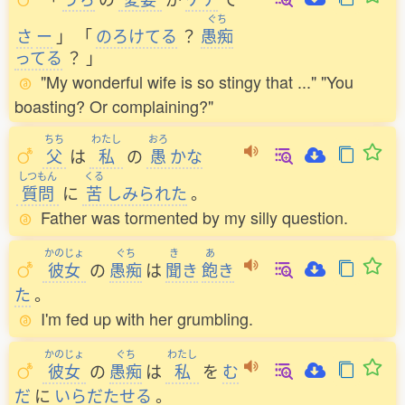
ぐち
さ
ー
」
「
のろけてる
？
愚痴
ってる
？
」
"My wonderful wife is so stingy that ..." "You
boasting? Or complaining?"
ちち
わたし
おろ
父
は
私
の
愚
かな
しつもん
くる
質問
に
苦
しみられた
。
Father was tormented by my silly question.
かのじょ
ぐち
き
あ
彼女
の
愚痴
は
聞
き
飽
き
た
。
I'm fed up with her grumbling.
かのじょ
ぐち
わたし
彼女
の
愚痴
は
私
を
む
だ
に
いらだたせる
。