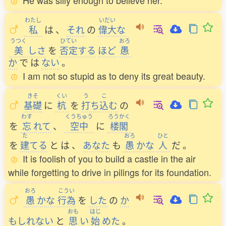
He was silly enough to believe her.
わたし
いだい
私
は
、
それ
の
偉大
な
うつく
ひてい
おろ
美
しさ
を
否定
する
ほど
愚
か
で
は
ない
。
I am not so stupid as to deny its great beauty.
きそ
くい
う
こ
基礎
に
杭
を
打
ち
込
む
の
わす
くうちゅう
ろうかく
を
忘
れて
、
空中
に
楼閣
た
おろ
ひと
を
建
てる
と
は
、
あなた
も
愚
かな
人
だ
。
It is foolish of you to build a castle in the air
while forgetting to drive in pilings for its foundation.
おろ
こうい
愚
かな
行為
を
した
の
か
おも
はじ
もしれない
と
思
い
始
めた
。