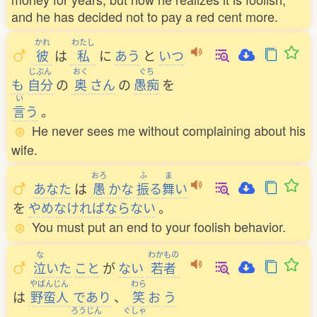
and he has decided not to pay a red cent more.
かれ
わたし
彼
は
私
に
あう
と
いつ
じぶん
おく
ぐち
も
自分
の
奥
さん
の
愚痴
を
い
言
う
。
He never sees me without complaining about his
wife.
おろ
ふ
ま
あなた
は
愚
かな
振
る
舞
い
を
やめなければならない
。
You must put an end to your foolish behavior.
な
わかもの
泣
いた
こと
が
ない
若者
やばんじん
わら
は
野蛮人
であり
、
笑
お
う
ろうじん
ぐしゃ