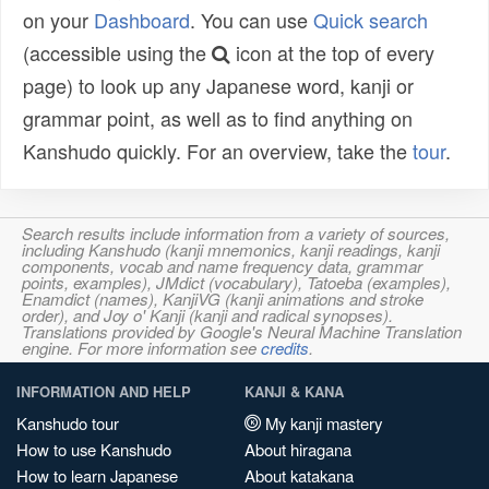
on your
Dashboard
. You can use
Quick search
(accessible using the
icon at the top of every
page) to look up any Japanese word, kanji or
grammar point, as well as to find anything on
Kanshudo quickly. For an overview, take the
tour
.
Search results include information from a variety of sources,
including Kanshudo (kanji mnemonics, kanji readings, kanji
components, vocab and name frequency data, grammar
points, examples), JMdict (vocabulary), Tatoeba (examples),
Enamdict (names), KanjiVG (kanji animations and stroke
order), and Joy o' Kanji (kanji and radical synopses).
Translations provided by Google's Neural Machine Translation
engine. For more information see
credits
.
INFORMATION AND HELP
KANJI & KANA
Kanshudo tour
My kanji mastery
How to use Kanshudo
About hiragana
How to learn Japanese
About katakana