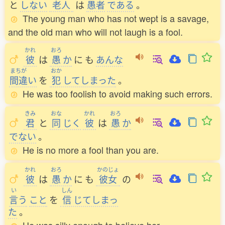
と
しない
老人
は
愚者
である
。
The young man who has not wept is a savage,
and the old man who will not laugh is a fool.
かれ
おろ
彼
は
愚
か
に
も
あんな
まちが
おか
間違
い
を
犯
してしまった
。
He was too foolish to avoid making such errors.
きみ
おな
かれ
おろ
君
と
同
じく
彼
は
愚
か
でない
。
He is no more a fool than you are.
かれ
おろ
かのじょ
彼
は
愚
か
に
も
彼女
の
い
しん
言
う
こと
を
信
じてしまっ
た
。