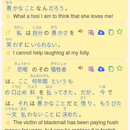
おろ
愚
かな
こと
な
ん
だろう
。
What a fool I am to think that she loves me!
わたし
じぶん
おろ
私
は
自分
の
愚
かさ
を
わら
笑
わず
に
いられない
。
I cannot help laughing at my folly.
きょうかつ
ぎせいしゃ
恐喝
の
その
犠牲者
なんねんかん
は
、
ここ
何年間
という
も
くちど
りょう
はら
いま
の
口止
め
料
を
払
ってきた
。
だが
、
今
で
おろ
さと
は
、
それ
は
愚
かな
こと
だ
と
悟
り
、
もう
びた
いちもん
はら
き
一文
払
わない
こと
に
決
めた
。
The victim of blackmail has been paying hush
money for years, but now he realizes it is foolish,