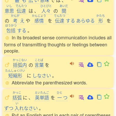
最
も
広
い
意味
で
は
、
いし
でんたつ
ひとびと
あいだ
意思
伝達
は
、
人々
の
間
かんが
かんじょう
でんたつ
かたち
の
考
え
や
感情
を
伝達
する
あらゆる
形
を
ほうかつ
包括
する
。
In its broadest sense communication includes all
forms of transmitting thoughts or feelings between
people.
かっこない
ことば
括弧内
の
言葉
を
たんしゅくけい
短縮形
に
しなさい
。
Abbreviate the parenthesized words.
かっこ
えいたんご
ひと
括弧
に
、
英単語
を
一
つ
い
ずつ
入
れなさい
。
Put an English word in each pair of parentheses.