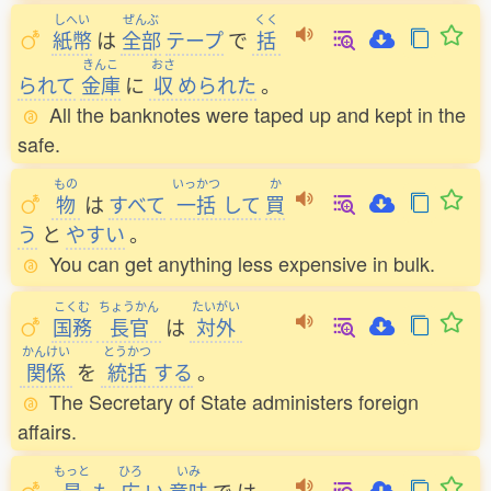
しへい
ぜんぶ
くく
紙幣
は
全部
テープ
で
括
きんこ
おさ
られて
金庫
に
収
められた
。
All the banknotes were taped up and kept in the
safe.
もの
いっかつ
か
物
は
すべて
一括
して
買
う
と
やすい
。
You can get anything less expensive in bulk.
こくむ
ちょうかん
たいがい
国務
長官
は
対外
かんけい
とうかつ
関係
を
統括
する
。
The Secretary of State administers foreign
affairs.
もっと
ひろ
いみ