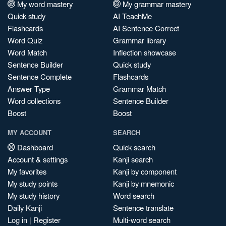
My word mastery
My grammar mastery
Quick study
AI TeachMe
Flashcards
AI Sentence Correct
Word Quiz
Grammar library
Word Match
Inflection showcase
Sentence Builder
Quick study
Sentence Complete
Flashcards
Answer Type
Grammar Match
Word collections
Sentence Builder
Boost
Boost
MY ACCOUNT
SEARCH
Dashboard
Quick search
Account & settings
Kanji search
My favorites
Kanji by component
My study points
Kanji by mnemonic
My study history
Word search
Daily Kanji
Sentence translate
Log in
|
Register
Multi-word search