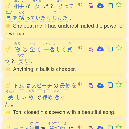
あいて
おんな
おも
相手
が
女
だ
と
思
って
たか
くく
ま
高
を
括
っていたら
負
けた
。
She beat me. I had underestimated the power of
a woman.
もの
すべ
いっかつ
か
物
は
全
て
一括
して
買
やす
う
と
安
い
。
Anything in bulk is cheaper.
さいご
トム
は
スピーチ
の
最後
を
うつく
うた
し
くく
美
しい
歌
で
締
め
括
っ
た
。
Tom closed his speech with a beautiful song.
けっか
そうかつてき
テスト
結果
を
総括的
に