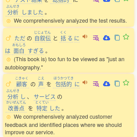
ぶんせき
分析
しました
。
We comprehensively analyzed the test results.
じじょでん
くく
ただ
の
自叙伝
と
括
る
に
おもしろ
は
面白
すぎる
。
(This book is) too fun to be viewed as "just an
autobiography."
こきゃく
こえ
ほうかつてき
顧客
の
声
を
包括的
に
ぶんせき
分析
し
、
サービス
の
かいぜんてん
とくてい
改善点
を
特定
した
。
We comprehensively analyzed customer
feedback and identified places where we should
improve our service.