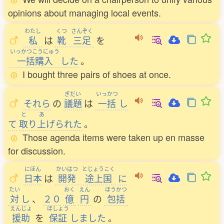
opinions about managing local events.
わたし
くつ
さんぞく
私
は
靴
三足
を
いっかつこうにゅう
一括購入
した
。
I bought three pairs of shoes at once.
ぎだい
いっかつ
それら
の
議題
は
一括
し
と
あ
て
取
り
上
げられた
。
Those agenda items were taken up en masse
for discussion.
にほん
かいはつ
とじょうこく
日本
は
開発
途上国
に
たい
おく
えん
ほうかつ
対
し
、
２０
億
円
の
包括
えんじょ
ほしょう
援助
を
保証
しました
。