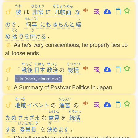
かれ
ひじょう
きちょうめん
彼
は
非常
に
几帳面
な
なにごと
し
ので
、
何事
にも
きちんと
締
くく
つ
め
括
りを
付
ける
。
As he's very conscientious, he properly ties up
all loose ends.
せんご
にほん
せいじ
そうかつ
「
戦後
日本
政治
の
総括
」
title (book, album etc.)
A Summary of Postwar Politics in Japan
ちいき
うんえい
地域
イベント
の
運営
の
いけん
とうかつ
ため
さまざま
な
意見
を
統括
いいんちょう
き
する
委員長
を
決
めます
。
We will decide on a chairperson to unify various