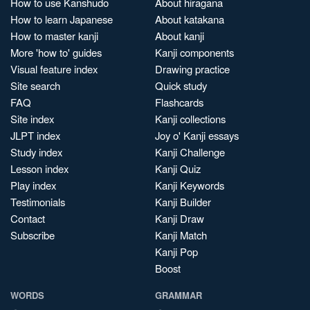
How to use Kanshudo
About hiragana
How to learn Japanese
About katakana
How to master kanji
About kanji
More 'how to' guides
Kanji components
Visual feature index
Drawing practice
Site search
Quick study
FAQ
Flashcards
Site index
Kanji collections
JLPT index
Joy o' Kanji essays
Study index
Kanji Challenge
Lesson index
Kanji Quiz
Play index
Kanji Keywords
Testimonials
Kanji Builder
Contact
Kanji Draw
Subscribe
Kanji Match
Kanji Pop
Boost
WORDS
GRAMMAR