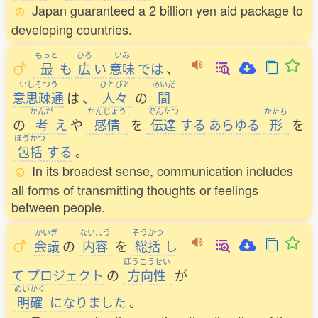
Japan guaranteed a 2 billion yen aid package to
developing countries.
もっと
ひろ
いみ
最
も
広
い
意味
では
、
いしそつう
ひとびと
あいだ
意思疎通
は
、
人々
の
間
かんが
かんじょう
でんたつ
かたち
の
考
え
や
感情
を
伝達
する
あらゆる
形
を
ほうかつ
包括
する
。
In its broadest sense, communication includes
all forms of transmitting thoughts or feelings
between people.
かいぎ
ないよう
そうかつ
会議
の
内容
を
総括
し
ほうこうせい
て
プロジェクト
の
方向性
が
めいかく
明確
になりました
。