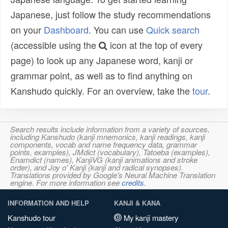
Japanese, just follow the study recommendations
on your
Dashboard
. You can use
Quick search
(accessible using the
icon at the top of every
page) to look up any Japanese word, kanji or
grammar point, as well as to find anything on
Kanshudo quickly. For an overview, take the
tour
.
Search results include information from a variety of sources,
including Kanshudo (kanji mnemonics, kanji readings, kanji
components, vocab and name frequency data, grammar
points, examples), JMdict (vocabulary), Tatoeba (examples),
Enamdict (names), KanjiVG (kanji animations and stroke
order), and Joy o' Kanji (kanji and radical synopses).
Translations provided by Google's Neural Machine Translation
engine. For more information see
credits
.
INFORMATION AND HELP
KANJI & KANA
Kanshudo tour
My kanji mastery