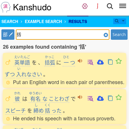
Kanshudo
SEARCH
EXAMPLE SEARCH
RESULTS
部
Search
26 examples found containing '括'
えいたんご
かっこ
ひと
英単語
を
、
括弧
に
一
つ
い
ずつ
入
れなさい
。
Put an English word in each pair of parentheses.
かれ
ゆうめい
彼
は
有名
な
ことわざ
で
し
くく
スピーチ
を
締
め
括
った
。
He ended his speech with a famous proverb.