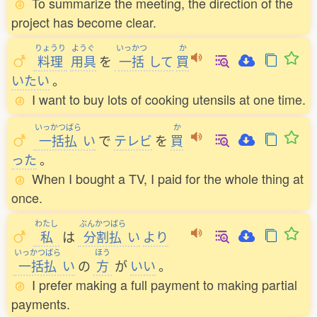
To summarize the meeting, the direction of the
project has become clear.
りょうり
ようぐ
いっかつ
か
料理
用具
を
一括
して
買
いたい
。
I want to buy lots of cooking utensils at one time.
いっかつばら
か
一括払
い
で
テレビ
を
買
った
。
When I bought a TV, I paid for the whole thing at
once.
わたし
ぶんかつばら
私
は
分割払
い
より
いっかつばら
ほう
一括払
い
の
方
が
いい
。
I prefer making a full payment to making partial
payments.