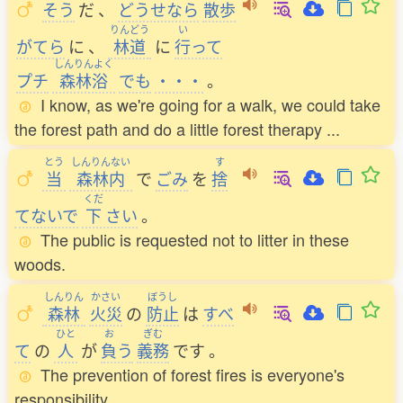
そう
だ
、
どうせなら
散歩
りんどう
い
がてら
に
、
林道
に
行
って
しんりんよく
プチ
森林浴
でも
・・・
。
I know, as we're going for a walk, we could take
the forest path and do a little forest therapy ...
とう
しんりんない
す
当
森林内
で
ごみ
を
捨
くだ
てないで
下
さい
。
The public is requested not to litter in these
woods.
しんりん
かさい
ぼうし
森林
火災
の
防止
は
すべ
ひと
お
ぎむ
て
の
人
が
負
う
義務
です
。
The prevention of forest fires is everyone's
responsibility.