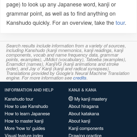
page) to look up any Japanese word, kanji or
grammar point, as well as to find anything on
Kanshudo quickly. For an overview, take the
tour
.
Search results include information from a variety of sources,
including Kanshudo (kanji mnemonics, kanji readings, kanji
components, vocab and name frequency data, grammar
points, examples), JMdict (vocabulary), Tatoeba (examples),
Enamdict (names), KanjiVG (kanji animations and stroke
order), and Joy o' Kanji (kanji and radical synopses).
Translations provided by Google's Neural Machine Translation
engine. For more information see
credits
.
INFORMATION AND HELP
KANJI & KANA
Kanshudo tour
My kanji mastery
How to use Kanshudo
About hiragana
How to learn Japanese
About katakana
How to master kanji
About kanji
More 'how to' guides
Kanji components
Visual feature index
Drawing practice