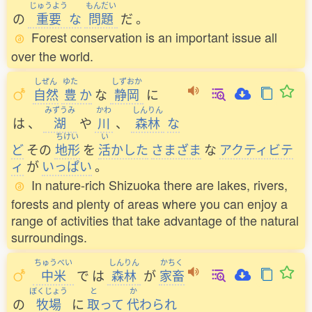
じゅうよう
もんだい
の
重要
な
問題
だ
。
Forest conservation is an important issue all
over the world.
しぜん
ゆた
しずおか
自然
豊
か
な
静岡
に
みずうみ
かわ
しんりん
は
、
湖
や
川
、
森林
な
ちけい
い
ど
その
地形
を
活
かした
さまざま
な
アクティビテ
ィ
が
いっぱい
。
In nature-rich Shizuoka there are lakes, rivers,
forests and plenty of areas where you can enjoy a
range of activities that take advantage of the natural
surroundings.
ちゅうべい
しんりん
かちく
中米
で
は
森林
が
家畜
ぼくじょう
と
か
の
牧場
に
取
って
代
わられ