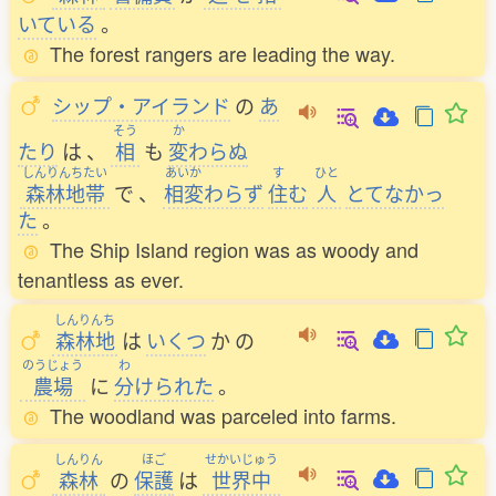
いている
。
The forest rangers are leading the way.
シップ・アイランド
の
あ
そう
か
たり
は
、
相
も
変
わらぬ
しんりんちたい
あいか
す
ひと
森林地帯
で
、
相変
わらず
住
む
人
とてなかっ
た
。
The Ship Island region was as woody and
tenantless as ever.
しんりんち
森林地
は
いくつ
か
の
のうじょう
わ
農場
に
分
けられた
。
The woodland was parceled into farms.
しんりん
ほご
せかいじゅう
森林
の
保護
は
世界中