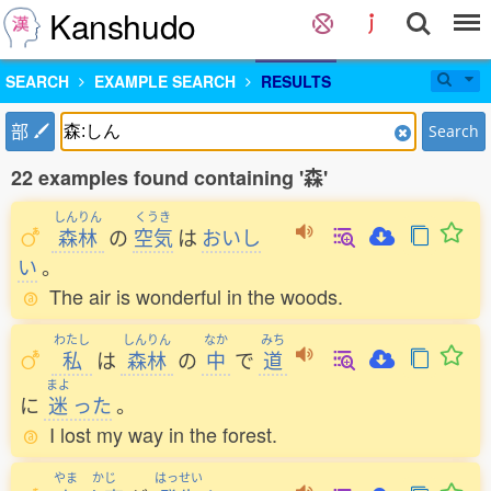
Kanshudo
SEARCH
EXAMPLE SEARCH
RESULTS
部
Search
22 examples found containing '森'
しんりん
くうき
森林
の
空気
は
おいし
い
。
The air is wonderful in the woods.
わたし
しんりん
なか
みち
私
は
森林
の
中
で
道
まよ
に
迷
った
。
I lost my way in the forest.
やま
かじ
はっせい