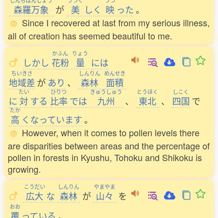
しんらばんしょう
うつく
うつ
森羅万象
が
美
しく
映
った
。
Since I recovered at last from my serious illness,
all of creation has seemed beautiful to me.
かふん
りょう
しかし
花粉
量
には
ちいきさ
しんりん
めんせき
地域差
が
あり
、
森林
面積
たい
ひりつ
きゅうしゅう
とうほく
しこく
に
対
する
比率
では
九州
、
東北
、
四国
で
たか
高
くなっています
。
However, when it comes to pollen levels there
are disparities between areas and the percentage of
pollen in forests in Kyushu, Tohoku and Shikoku is
growing.
こうだい
しんりん
やまやま
広大
な
森林
が
山々
を
おお
覆
っている
。