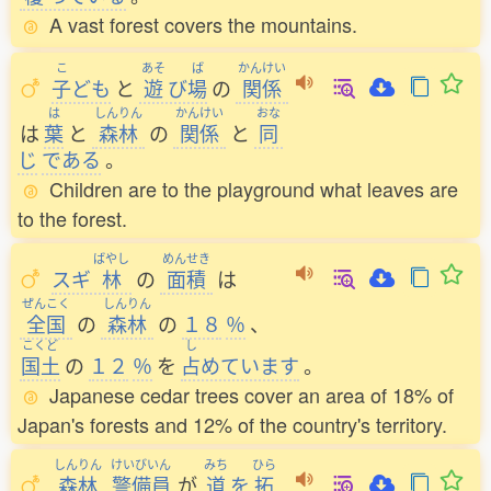
A vast forest covers the mountains.
こ
あそ
ば
かんけい
子
ども
と
遊
び
場
の
関係
は
しんりん
かんけい
おな
は
葉
と
森林
の
関係
と
同
じ
である
。
Children are to the playground what leaves are
to the forest.
ばやし
めんせき
スギ
林
の
面積
は
ぜんこく
しんりん
全国
の
森林
の
１８
％
、
こくど
し
国土
の
１２
％
を
占
めています
。
Japanese cedar trees cover an area of 18% of
Japan's forests and 12% of the country's territory.
しんりん
けいびいん
みち
ひら
森林
警備員
が
道
を
拓