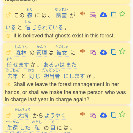
もり
ゆうれい
この
森
に
は
、
幽霊
が
しん
いる
と
信
じられている
。
It is believed that ghosts exist in this forest.
しんりん
かんり
かのじょ
森林
の
管理
は
彼女
に
まか
任
せます
か
、
あるいは
また
きょねん
おな
たんとうしゃ
去年
と
同
じ
担当者
にします
か
。
Shall we leave the forest management in her
hands, or shall we make the same person who was
in charge last year in charge again?
たいびょう
大病
から
ようやく
せいかん
わたし
め
生還
した
私
の
目
に
は
、