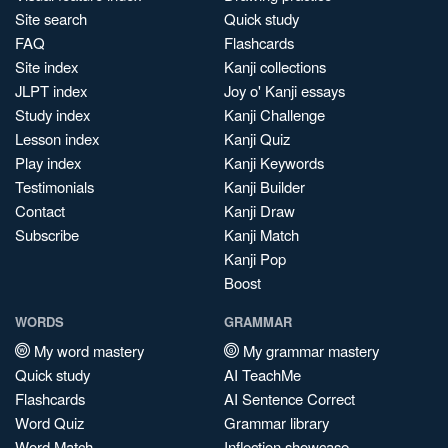
Site search
Quick study
FAQ
Flashcards
Site index
Kanji collections
JLPT index
Joy o' Kanji essays
Study index
Kanji Challenge
Lesson index
Kanji Quiz
Play index
Kanji Keywords
Testimonials
Kanji Builder
Contact
Kanji Draw
Subscribe
Kanji Match
Kanji Pop
Boost
WORDS
GRAMMAR
My word mastery
My grammar mastery
Quick study
AI TeachMe
Flashcards
AI Sentence Correct
Word Quiz
Grammar library
Word Match
Inflection showcase