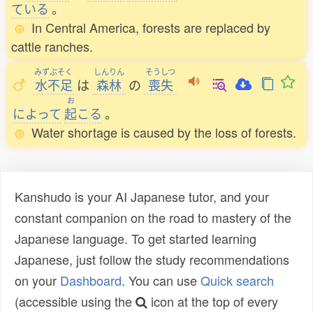
ている
。
In Central America, forests are replaced by
cattle ranches.
みずぶそく
しんりん
そうしつ
水不足
は
森林
の
喪失
お
によって
起
こる
。
Water shortage is caused by the loss of forests.
Kanshudo is your AI Japanese tutor, and your
constant companion on the road to mastery of the
Japanese language. To get started learning
Japanese, just follow the study recommendations
on your
Dashboard
. You can use
Quick search
(accessible using the
icon at the top of every