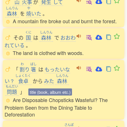
山
火事
が
発生
して
しんりん
や
森林
を
焼
いた
。
A mountain fire broke out and burnt the forest.
くに
しんりん
その
国
は
森林
で
おおわ
れている
。
The land is clothed with woods.
わ
ばし
「
割
り
箸
は
もったいな
しょくたく
しんりん
い
?
食卓
から
みた
森林
もんだい
問題
」
title (book, album etc.)
Are Disposable Chopsticks Wasteful? The
Problem Seen from the Dining Table to
Deforestation
さんぽ