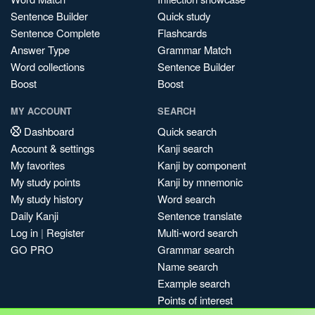
Sentence Builder
Quick study
Sentence Complete
Flashcards
Answer Type
Grammar Match
Word collections
Sentence Builder
Boost
Boost
MY ACCOUNT
SEARCH
Dashboard
Quick search
Account & settings
Kanji search
My favorites
Kanji by component
My study points
Kanji by mnemonic
My study history
Word search
Daily Kanji
Sentence translate
Log in
|
Register
Multi-word search
GO PRO
Grammar search
Name search
Example search
Points of interest