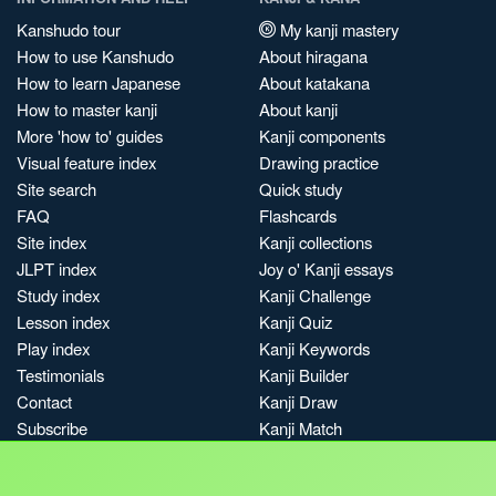
Kanshudo tour
My kanji mastery
How to use Kanshudo
About hiragana
How to learn Japanese
About katakana
How to master kanji
About kanji
More 'how to' guides
Kanji components
Visual feature index
Drawing practice
Site search
Quick study
FAQ
Flashcards
Site index
Kanji collections
JLPT index
Joy o' Kanji essays
Study index
Kanji Challenge
Lesson index
Kanji Quiz
Play index
Kanji Keywords
Testimonials
Kanji Builder
Contact
Kanji Draw
Subscribe
Kanji Match
Kanji Pop
Boost