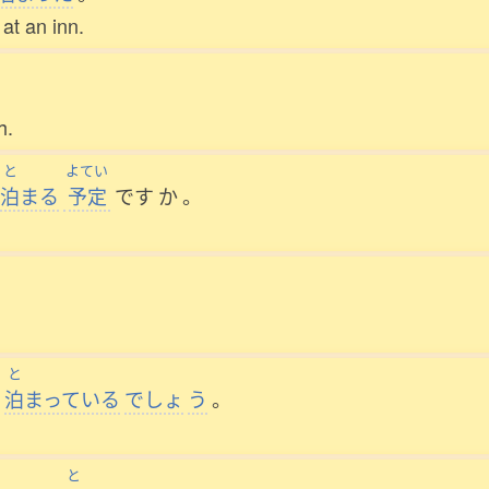
 at an inn.
h.
と
よてい
泊
まる
予定
です
か
。
と
泊
まっている
でしょ
う
。
と