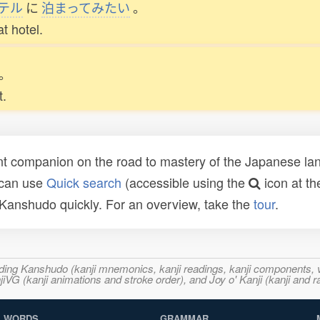
テル
に
泊
まってみたい
。
at hotel.
。
t.
t companion on the road to mastery of the Japanese lang
 can use
Quick search
(accessible using the
icon at th
n Kanshudo quickly. For an overview, take the
tour
.
ncluding Kanshudo (kanji mnemonics, kanji readings, kanji component
VG (kanji animations and stroke order), and Joy o' Kanji (kanji and r
WORDS
GRAMMAR