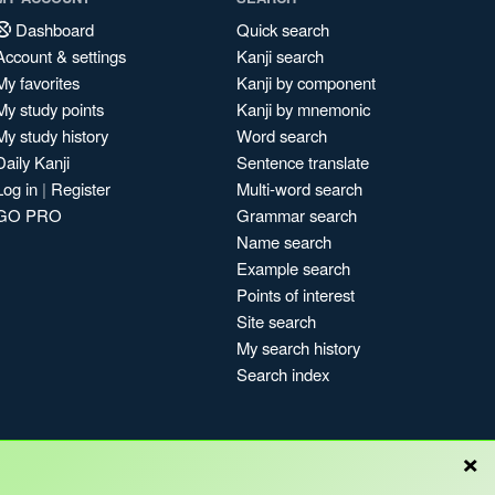
Dashboard
Quick search
Account & settings
Kanji search
My favorites
Kanji by component
My study points
Kanji by mnemonic
My study history
Word search
Daily Kanji
Sentence translate
Log in
|
Register
Multi-word search
GO PRO
Grammar search
Name search
Example search
Points of interest
Site search
My search history
Search index
×