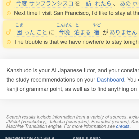
今度
サンフランシスコ
を
訪
れたら
、
あの
ホ
Next time I visit San Francisco, I'd like to stay at th
こま
こんばん
と
やど
困
った
こと
に
今晩
泊
まる
宿
が
ありません
The trouble is that we have nowhere to stay tonigh
Kanshudo is your AI Japanese tutor, and your constan
the study recommendations on your
Dashboard
. You
kanji or grammar point, as well as to find anything o
Search results include information from a variety of sources, i
JMdict (vocabulary), Tatoeba (examples), Enamdict (names), Kanji
Machine Translation engine. For more information see
credits
.
INFORMATION AND HELP
KANJI & KANA