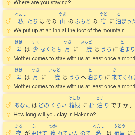
Where are you staying?
わたし
やま
やど
と
私
たち
は
その
山
の
ふもと
の
宿
に
泊
まっ
We put up at an inn at the foot of the mountain.
はは
すく
つき
いちど
と
母
は
少
なくとも
月
に
一度
は
うち
に
泊
ま
Mother comes to stay with us at least once a mont
はは
つき
いちど
と
き
母
は
月
に
一度
は
うち
へ
泊
まり
に
来
てくれ
Mother comes to stay with us at least once a mont
はこね
とま
あなた
は
どの
くらい
箱根
に
お
泊
り
です
か
。
How long will you stay in Hakone?
よる
ふ
つか
わたし
やどや
夜
が
更
けて
疲
れていた
ので
私
は
宿屋
に