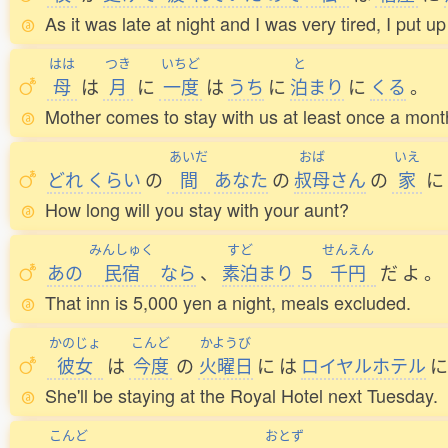
As it was late at night and I was very tired, I put up
はは
つき
いちど
と
母
は
月
に
一度
は
うち
に
泊
まり
に
くる
。
Mother comes to stay with us at least once a mont
あいだ
おば
いえ
どれ
くらい
の
間
あなた
の
叔母
さん
の
家
に
How long will you stay with your aunt?
みんしゅく
すど
せんえん
あの
民宿
なら
、
素泊
まり
５
千円
だ
よ
。
That inn is 5,000 yen a night, meals excluded.
かのじょ
こんど
かようび
彼女
は
今度
の
火曜日
に
は
ロイヤルホテル
に
She'll be staying at the Royal Hotel next Tuesday.
こんど
おとず