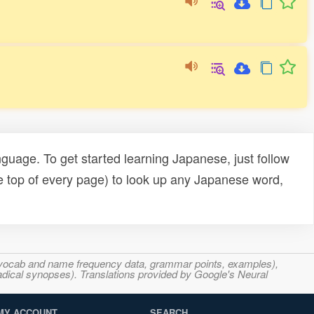
uage. To get started learning Japanese, just follow
e top of every page) to look up any Japanese word,
s, vocab and name frequency data, grammar points, examples),
adical synopses). Translations provided by Google's Neural
MY ACCOUNT
SEARCH