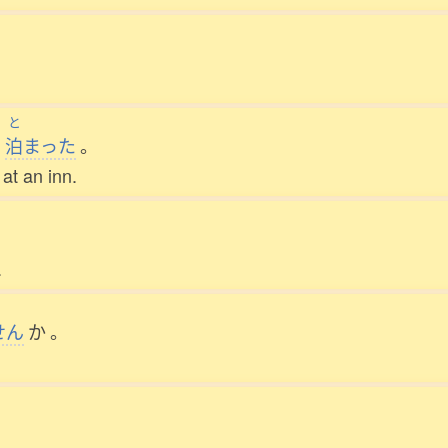
と
に
泊
まった
。
 at an inn.
。
.
せん
か
。