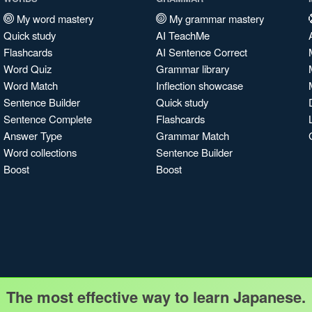
My word mastery
My grammar mastery
Quick study
AI TeachMe
Flashcards
AI Sentence Correct
Word Quiz
Grammar library
Word Match
Inflection showcase
Sentence Builder
Quick study
Sentence Complete
Flashcards
Answer Type
Grammar Match
Word collections
Sentence Builder
Boost
Boost
The most effective way to learn Japanese.