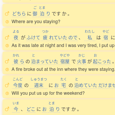
ご
とま
どちら
に
御
泊
り
です
か
。
Where are you staying?
よる
つか
わたし
やど
夜
が
ふけて
疲
れていた
ので
、
私
は
宿
As it was late at night and I was very tired, I put up
かれ
と
やどや
かじ
お
彼
ら
の
泊
まっていた
宿屋
で
火事
が
起
こった
A fire broke out at the inn where they were staying
こんど
しゅうまつ
たく
と
今度
の
週末
に
お
宅
の
泊
めていた
だけま
Will you put us up for the weekend?
いま
とま
今
、
どこ
に
お
泊
り
です
か
。