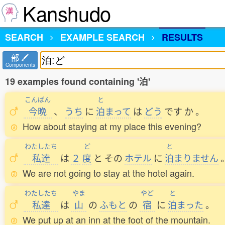
Kanshudo
SEARCH
EXAMPLE SEARCH
RESULTS
部
Components
19 examples found containing '泊'
こんばん
と
今晩
、
うち
に
泊
まって
は
どう
です
か
。
How about staying at my place this evening?
わたしたち
ど
と
私達
は
２
度
と
その
ホテル
に
泊
まりません
We are not going to stay at the hotel again.
わたしたち
やま
やど
と
私達
は
山
の
ふもと
の
宿
に
泊
まった
。
We put up at an inn at the foot of the mountain.