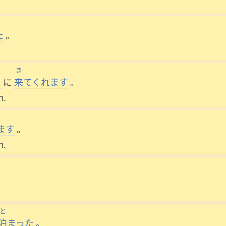
た
。
き
り
に
来
てくれます
。
h.
ます
。
h.
と
泊
まった
。