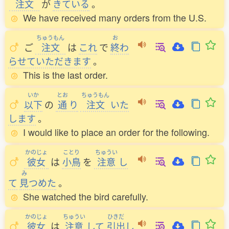
注文
が
きている
。
We have received many orders from the U.S.
ちゅうもん
お
ご
注文
は
これ
で
終
わ
らせていただきます
。
This is the last order.
いか
とお
ちゅうもん
以下
の
通
り
注文
いた
します
。
I would like to place an order for the following.
かのじょ
ことり
ちゅうい
彼女
は
小鳥
を
注意
し
み
て
見
つめた
。
She watched the bird carefully.
かのじょ
ちゅうい
ひきだ
彼女
は
注意
して
引出
し