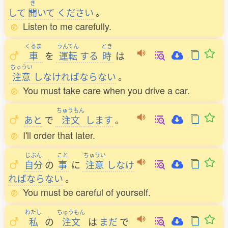
き
して
聞
いて
ください
。
Listen to me carefully.
くるま
うんてん
とき
車
を
運転
する
時
は
ちゅうい
注意
しなければならない
。
You must take care when you drive a car.
ちゅうもん
あと
で
注文
します
。
I'll order that later.
じぶん
こと
ちゅうい
自分
の
事
に
注意
しなけ
ればならない
。
You must be careful of yourself.
わたし
ちゅうもん
私
の
注文
は
まだ
で