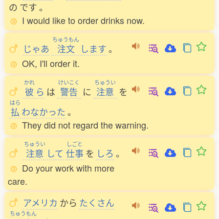
の
です
。
I would like to order drinks now.
ちゅうもん
じゃあ
注文
します
。
OK, I'll order it.
かれ
けいこく
ちゅうい
彼
ら
は
警告
に
注意
を
はら
払
わなかった
。
They did not regard the warning.
ちゅうい
しごと
注意
して
仕事
を
しろ
。
Do your work with more
care.
アメリカ
から
たくさん
ちゅうもん