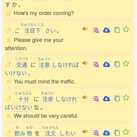
す
か
。
How's my order coming?
ちゅうもくくだ
ご
注目下
さい
。
Please give me your
attention.
こうつう
ちゅうい
交通
に
注意
しなければ
いけない
。
You must mind the traffic.
じゅうぶん
ちゅうい
十分
に
注意
しなけれ
ばいけない
な
。
We should be very careful.
の
もの
ちゅうもん
飲
み
物
を
注文
したい