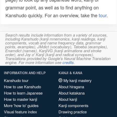
grammar point, as well as to find anything on
Kanshudo quickly. For an overview, take the
tour
.
Search results include information from a variety of sources,
including Kanshudo (kanji mnemonics, kanji readings, kanji
components, vocab and name frequency data, grammar
points, examples), JMdict (vocabulary), Tatoeba (examples),
Enamdict (names), KanjiVG (kanji animations and stroke
order), and Joy o' Kanji (kanji and radical synopses).
Translations provided by Google's Neural Machine Translation
engine. For more information see
credits
.
INFORMATION AND HELP
KANJI & KANA
Kanshudo tour
My kanji mastery
How to use Kanshudo
About hiragana
How to learn Japanese
About katakana
How to master kanji
About kanji
More 'how to' guides
Kanji components
Visual feature index
Drawing practice