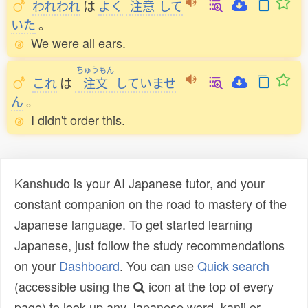
われわれ
は
よく
注意
して
いた
。
We were all ears.
ちゅうもん
これ
は
注文
していませ
ん
。
I didn't order this.
Kanshudo is your AI Japanese tutor, and your
constant companion on the road to mastery of the
Japanese language. To get started learning
Japanese, just follow the study recommendations
on your
Dashboard
. You can use
Quick search
(accessible using the
icon at the top of every
page) to look up any Japanese word, kanji or