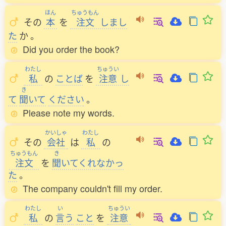
ほん
ちゅうもん
その
本
を
注文
しまし
た
か
。
Did you order the book?
わたし
ちゅうい
私
の
ことば
を
注意
し
き
て
聞
いて
ください
。
Please note my words.
かいしゃ
わたし
その
会社
は
私
の
ちゅうもん
き
注文
を
聞
いてくれなかっ
た
。
The company couldn't fill my order.
わたし
い
ちゅうい
私
の
言
う
こと
を
注意