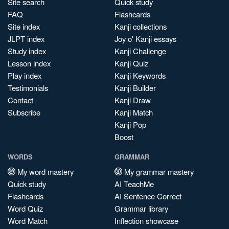
Site search
Quick study
FAQ
Flashcards
Site index
Kanji collections
JLPT index
Joy o' Kanji essays
Study index
Kanji Challenge
Lesson index
Kanji Quiz
Play index
Kanji Keywords
Testimonials
Kanji Builder
Contact
Kanji Draw
Subscribe
Kanji Match
Kanji Pop
Boost
WORDS
GRAMMAR
My word mastery
My grammar mastery
Quick study
AI TeachMe
Flashcards
AI Sentence Correct
Word Quiz
Grammar library
Word Match
Inflection showcase