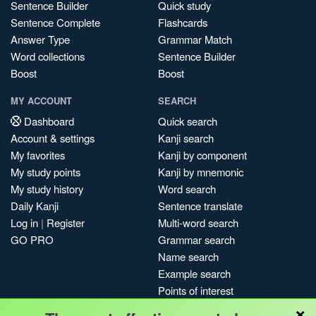
Sentence Builder
Quick study
Sentence Complete
Flashcards
Answer Type
Grammar Match
Word collections
Sentence Builder
Boost
Boost
MY ACCOUNT
SEARCH
Dashboard
Quick search
Account & settings
Kanji search
My favorites
Kanji by component
My study points
Kanji by mnemonic
My study history
Word search
Daily Kanji
Sentence translate
Log in
|
Register
Multi-word search
GO PRO
Grammar search
Name search
Example search
Points of interest
×
Site search