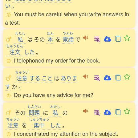
い
。
You must be careful when you write answers in
a test.
わたし
ほん
でんわ
私
は
その
本
を
電話
で
ちゅうもん
注文
した
。
I telephoned my order for the book.
ちゅうい
注意
する
こと
は
ありま
す
か
。
Do you have any advice for me?
もんだい
わたし
その
問題
に
私
の
ちゅうい
しゅうちゅう
注意
を
集中
した
。
I concentrated my attention on the subject.