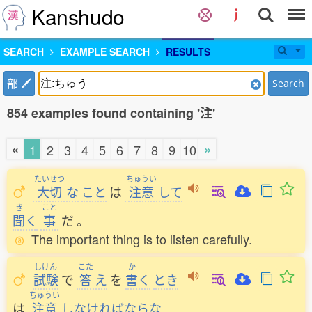
Kanshudo
SEARCH
EXAMPLE SEARCH
RESULTS
部
Search
854 examples found containing '注'
«
»
1
2
3
4
5
6
7
8
9
10
たいせつ
ちゅうい
大切
な
こと
は
注意
して
き
こと
聞
く
事
だ
。
The important thing is to listen carefully.
しけん
こた
か
試験
で
答
え
を
書
く
とき
ちゅうい
は
注意
しなければならな