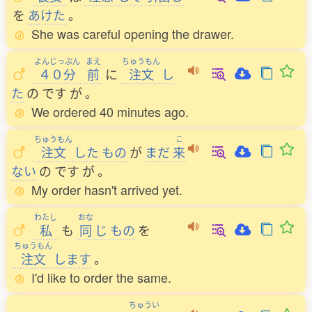
を
あけた
。
She was careful opening the drawer.
よんじっぷん
まえ
ちゅうもん
４０分
前
に
注文
し
た
の
です
が
。
We ordered 40 minutes ago.
ちゅうもん
こ
注文
した
もの
が
まだ
来
ない
の
です
が
。
My order hasn't arrived yet.
わたし
おな
私
も
同
じ
もの
を
ちゅうもん
注文
します
。
I'd like to order the same.
ちゅうい