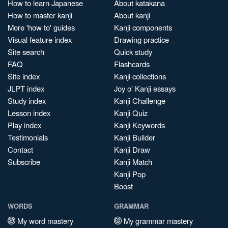
How to learn Japanese
About katakana
How to master kanji
About kanji
More 'how to' guides
Kanji components
Visual feature index
Drawing practice
Site search
Quick study
FAQ
Flashcards
Site index
Kanji collections
JLPT index
Joy o' Kanji essays
Study index
Kanji Challenge
Lesson index
Kanji Quiz
Play index
Kanji Keywords
Testimonials
Kanji Builder
Contact
Kanji Draw
Subscribe
Kanji Match
Kanji Pop
Boost
WORDS
GRAMMAR
My word mastery
My grammar mastery