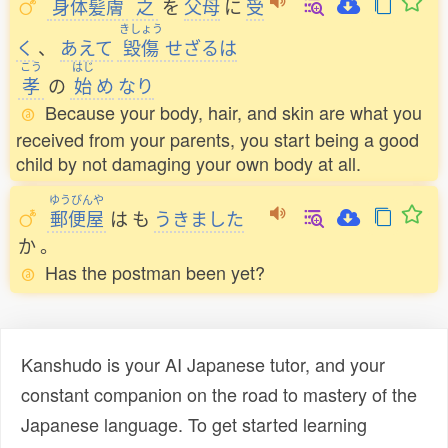
身体髪膚
之
を
父母
に
受
きしょう
く
、
あえて
毀傷
せざるは
こう
はじ
孝
の
始
め
なり
Because your body, hair, and skin are what you
received from your parents, you start being a good
child by not damaging your own body at all.
ゆうびんや
郵便屋
は
も
うきました
か
。
Has the postman been yet?
Kanshudo is your AI Japanese tutor, and your
constant companion on the road to mastery of the
Japanese language. To get started learning