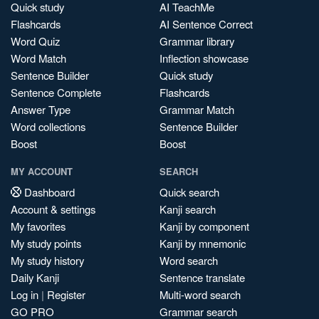
Quick study
AI TeachMe
Flashcards
AI Sentence Correct
Word Quiz
Grammar library
Word Match
Inflection showcase
Sentence Builder
Quick study
Sentence Complete
Flashcards
Answer Type
Grammar Match
Word collections
Sentence Builder
Boost
Boost
MY ACCOUNT
SEARCH
Dashboard
Quick search
Account & settings
Kanji search
My favorites
Kanji by component
My study points
Kanji by mnemonic
My study history
Word search
Daily Kanji
Sentence translate
Log in
|
Register
Multi-word search
GO PRO
Grammar search