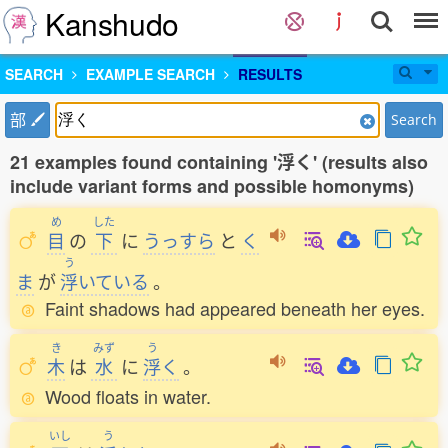
Kanshudo
SEARCH
EXAMPLE SEARCH
RESULTS
部
Search
21 examples found containing '浮く' (results also
include variant forms and possible homonyms)
め
した
目
の
下
に
うっすら
と
く
う
ま
が
浮
いている
。
Faint shadows had appeared beneath her eyes.
き
みず
う
木
は
水
に
浮
く
。
Wood floats in water.
いし
う