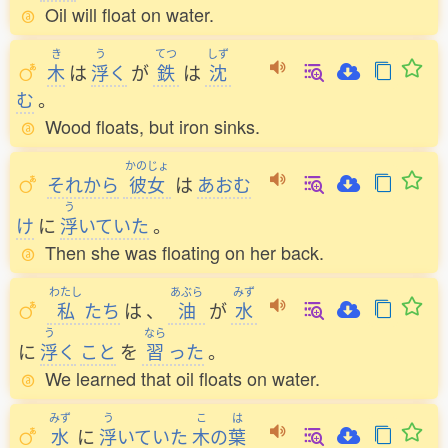
Oil will float on water.
き
う
てつ
しず
木
は
浮
く
が
鉄
は
沈
む
。
Wood floats, but iron sinks.
かのじょ
それから
彼女
は
あおむ
う
け
に
浮
いていた
。
Then she was floating on her back.
わたし
あぶら
みず
私
たち
は
、
油
が
水
う
なら
に
浮
く
こと
を
習
った
。
We learned that oil floats on water.
みず
う
こ
は
水
に
浮
いていた
木
の
葉