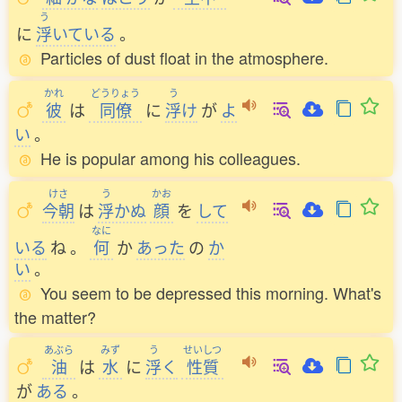
う
に
浮
いている
。
Particles of dust float in the atmosphere.
かれ
どうりょう
う
彼
は
同僚
に
浮
け
が
よ
い
。
He is popular among his colleagues.
けさ
う
かお
今朝
は
浮
かぬ
顔
を
して
なに
いる
ね
。
何
か
あった
の
か
い
。
You seem to be depressed this morning. What's
the matter?
あぶら
みず
う
せいしつ
油
は
水
に
浮
く
性質
が
ある
。