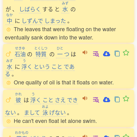
みず
が
、
しばらく
する
と
水
の
なか
中
に
しずんで
しまった
。
The leaves that were floating on the water
eventually sank down into the water.
せきゆ
とくしつ
ひと
石油
の
特質
の
一
つ
は
みず
う
水
に
浮
く
という
こと
であ
る
。
One quality of oil is that it floats on water.
かれ
う
彼
は
浮
く
こと
さえ
でき
およ
ない
。
まして
泳
げない
。
He can't even float let alone swim.
わかもの