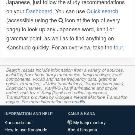
Japanese, just follow the study recommendations
on your
Dashboard
. You can use
Quick search
(accessible using the
icon at the top of every
page) to look up any Japanese word, kanji or
grammar point, as well as to find anything on
Kanshudo quickly. For an overview, take the
tour
.
Search results include information from a variety of sources,
including Kanshudo (kanji mnemonics, kanji readings, kanji
components, vocab and name frequency data, grammar
points, examples), JMdict (vocabulary), Tatoeba (examples),
Enamdict (names), KanjiVG (kanji animations and stroke
order), and Joy o' Kanji (kanji and radical synopses).
Translations provided by Google's Neural Machine Translation
engine. For more information see
credits
.
INFORMATION AND HELP
KANJI & KANA
Kanshudo tour
My kanji mastery
How to use Kanshudo
About hiragana