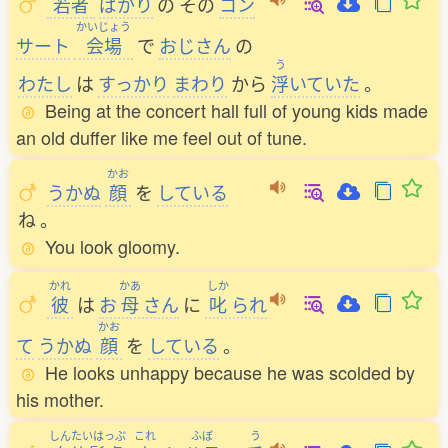
若者
ばかり
の
その
コン
かいじょう
サート
会場
で
おじさん
の
う
わたし
は
すっかり
まわり
から
浮
いていた
。
Being at the concert hall full of young kids made
an old duffer like me feel out of tune.
かお
うかぬ
顔
を
している
ね
。
You look gloomy.
かれ
かあ
しか
彼
は
お
母
さん
に
叱
られ
かお
て
うかぬ
顔
を
している
。
He looks unhappy because he was scolded by
his mother.
しんたいはっぷ
これ
ふぼ
う