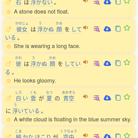
石
は
浮
かない
。
A stone does not float.
かのじょ
う
かお
彼女
は
浮
かぬ
顔
を
して
いる
。
She is wearing a long face.
かれ
う
かお
彼
は
浮
かぬ
顔
を
してい
る
。
He looks gloomy.
しろ
くも
なつ
あおぞら
白
い
雲
が
夏
の
青空
う
に
浮
いている
。
A white cloud is floating in the blue summer sky.
こま
くうちゅう
細
かな
ほこり
が
空中