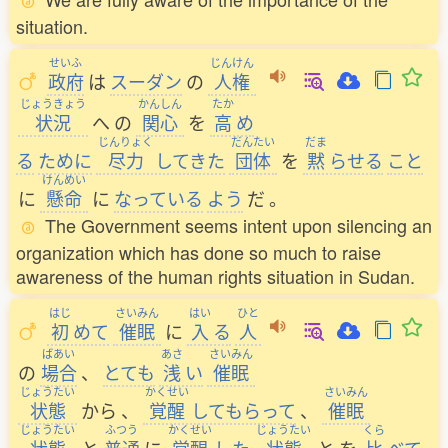
situation.
せいふ
じんけん
政府
は
スーダン
の
人権
じょうきょう
かんしん
たか
状況
へ
の
関心
を
高
め
じんりょく
だんたい
だま
る
ために
尽力
してきた
団体
を
黙
らせる
こと
けんめい
に
懸命
に
なっている
よう
だ
。
The Government seems intent upon silencing an
organization which has done so much to raise
awareness of the human rights situation in Sudan.
はじ
さいみん
はい
ひと
初
めて
催眠
に
入
る
人
ばあい
あさ
さいみん
の
場合
、
とても
浅
い
催眠
じょうたい
かくせい
さいみん
状態
から
、
覚醒
してもらって
、
催眠
じょうたい
ふつう
かくせい
じょうたい
くら