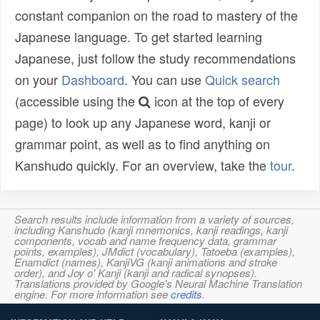
constant companion on the road to mastery of the
Japanese language. To get started learning
Japanese, just follow the study recommendations
on your
Dashboard
. You can use
Quick search
(accessible using the
icon at the top of every
page) to look up any Japanese word, kanji or
grammar point, as well as to find anything on
Kanshudo quickly. For an overview, take the
tour
.
Search results include information from a variety of sources,
including Kanshudo (kanji mnemonics, kanji readings, kanji
components, vocab and name frequency data, grammar
points, examples), JMdict (vocabulary), Tatoeba (examples),
Enamdict (names), KanjiVG (kanji animations and stroke
order), and Joy o' Kanji (kanji and radical synopses).
Translations provided by Google's Neural Machine Translation
engine. For more information see
credits
.