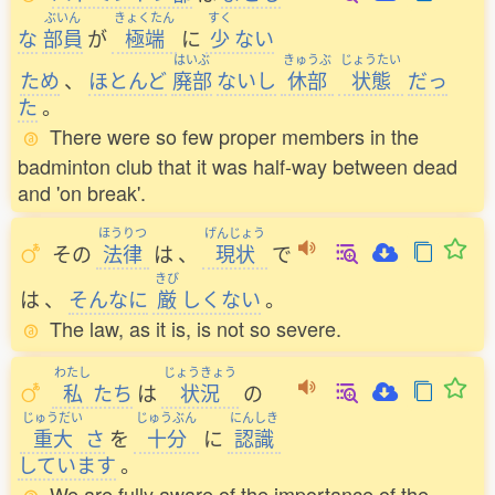
ぶいん
きょくたん
すく
な
部員
が
極端
に
少
ない
はいぶ
きゅうぶ
じょうたい
ため
、
ほとんど
廃部
ないし
休部
状態
だっ
た
。
There were so few proper members in the
badminton club that it was half-way between dead
and 'on break'.
ほうりつ
げんじょう
その
法律
は
、
現状
で
きび
は
、
そんなに
厳
しくない
。
The law, as it is, is not so severe.
わたし
じょうきょう
私
たち
は
状況
の
じゅうだい
じゅうぶん
にんしき
重大
さ
を
十分
に
認識
しています
。
We are fully aware of the importance of the