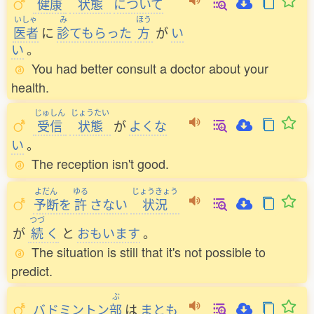
健康
状態
について
いしゃ
み
ほう
医者
に
診
てもらった
方
が
い
い
。
You had better consult a doctor about your
health.
じゅしん
じょうたい
受信
状態
が
よくな
い
。
The reception isn't good.
よだん
ゆる
じょうきょう
予断
を
許
さない
状況
つづ
が
続
く
と
おもいます
。
The situation is still that it's not possible to
predict.
ぶ
バドミントン
部
は
まとも