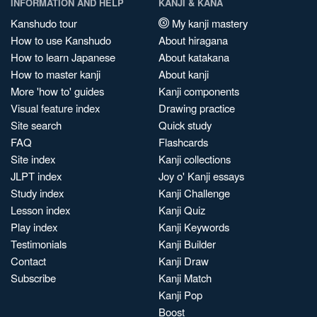
INFORMATION AND HELP
KANJI & KANA
Kanshudo tour
My kanji mastery
How to use Kanshudo
About hiragana
How to learn Japanese
About katakana
How to master kanji
About kanji
More 'how to' guides
Kanji components
Visual feature index
Drawing practice
Site search
Quick study
FAQ
Flashcards
Site index
Kanji collections
JLPT index
Joy o' Kanji essays
Study index
Kanji Challenge
Lesson index
Kanji Quiz
Play index
Kanji Keywords
Testimonials
Kanji Builder
Contact
Kanji Draw
Subscribe
Kanji Match
Kanji Pop
Boost