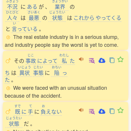
ふきょう
ぎょうかい
不況
に
ある
が
、
業界
の
ひとびと
さいあく
じょうたい
人々
は
最悪
の
状態
は
これから
やってくる
い
と
言
っている
。
The real estate industry is in a serious slump,
and industry people say the worst is yet to come.
じこ
わたし
その
事故
によって
私
た
いじょう
じたい
おちい
ち
は
異状
事態
に
陥
っ
た
。
We were faced with an unusual situation
because of the accident.
すで
て
お
既
に
手
に
負
えない
じょうたい
状態
だ
。