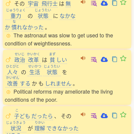
その
宇宙
飛行士
は
無
じゅうりょく
じょうたい
重力
の
状態
に
なかな
な
か
慣
れなかった
。
The astronaut was slow to get used to the
condition of weightlessness.
せいじ
かいかく
まず
政治
改革
は
貧
しい
ひとびと
せいかつ
じょうたい
人々
の
生活
状態
を
かいぜん
改善
する
か
も
しれません
。
Political reforms may ameliorate the living
conditions of the poor.
こ
子
ども
だったら
、
その
じょうきょう
りかい
状況
が
理解
できなかった