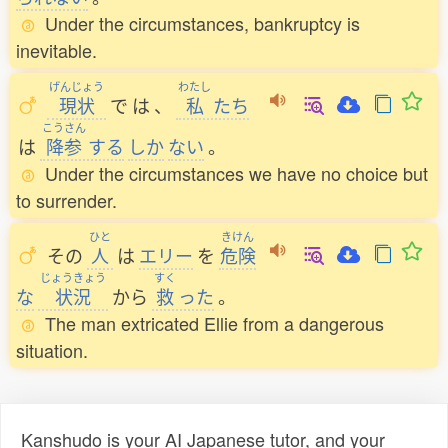
Under the circumstances, bankruptcy is
inevitable.
げんじょう
わたし
現状
で
は
、
私
たち
こうさん
は
降参
する
しか
ない
。
Under the circumstances we have no choice but
to surrender.
ひと
きけん
その
人
は
エリー
を
危険
じょうきょう
すく
な
状況
から
救
った
。
The man extricated Ellie from a dangerous
situation.
Kanshudo is your AI Japanese tutor, and your