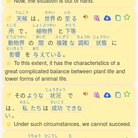
Now, the situation is out of hand.
てんこう
せかい
いた
天候
は
、
世界
の
至
る
ところ
しょくぶつかい
かとう
所
で
、
植物界
と
下等
どうぶつかい
あいだ
ふくざつ
ちょうわ
じょうたい
動物界
の
間
の
複雑
な
調和
状態
に
えいきょう
あた
影響
を
与
えている
。
To this extent, it has the characteristics of a
great complicated balance between plant life and
lower forms of animal life.
じょうきょう
その
ような
状況
で
わたし
せいこう
は
、
私
たち
は
成功
できな
い
。
Under such circumstances, we cannot succeed.
うちゅう
ひこうし
む