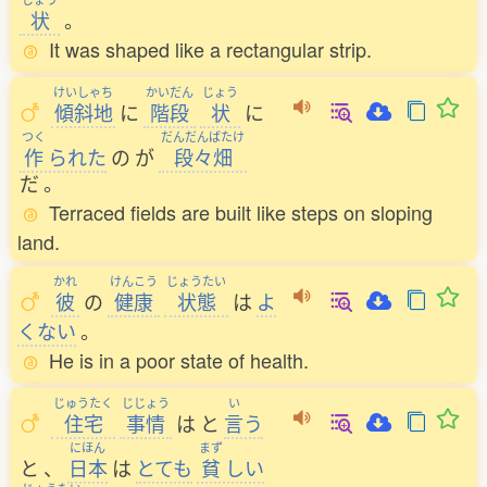
状
。
It was shaped like a rectangular strip.
けいしゃち
かいだん
じょう
傾斜地
に
階段
状
に
つく
だんだんばたけ
作
られた
の
が
段々畑
だ
。
Terraced fields are built like steps on sloping
land.
かれ
けんこう
じょうたい
彼
の
健康
状態
は
よ
くない
。
He is in a poor state of health.
じゅうたく
じじょう
い
住宅
事情
は
と
言
う
にほん
まず
と
、
日本
は
とても
貧
しい