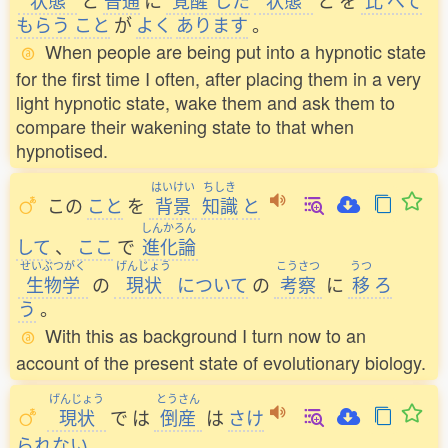
状態
と
普通
に
覚醒
した
状態
と
を
比
べて
もらう
こと
が
よく
あります
。
When people are being put into a hypnotic state
for the first time I often, after placing them in a very
light hypnotic state, wake them and ask them to
compare their wakening state to that when
hypnotised.
はいけい
ちしき
この
こと
を
背景
知識
と
しんかろん
して
、
ここ
で
進化論
せいぶつがく
げんじょう
こうさつ
うつ
生物学
の
現状
について
の
考察
に
移
ろ
う
。
With this as background I turn now to an
account of the present state of evolutionary biology.
げんじょう
とうさん
現状
で
は
倒産
は
さけ
られない
。