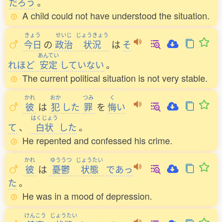
だろう
。
A child could not have understood the situation.
きょう
せいじ
じょうきょう
今日
の
政治
状況
は
そ
あんてい
れほど
安定
していない
。
The current political situation is not very stable.
かれ
おか
つみ
く
彼
は
犯
した
罪
を
悔
い
はくじょう
て
、
白状
した
。
He repented and confessed his crime.
かれ
ゆううつ
じょうたい
彼
は
憂鬱
状態
であっ
た
。
He was in a mood of depression.
けんこう
じょうたい