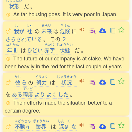
じょうたい
状態
だ
。
As far housing goes, it is very poor in Japan.
わ
しゃ
みらい
きけん
我
が
社
の
未来
は
危険
に
さらされている
。
この
２
ねんかん
あかじ
じょうたい
年間
は
ひどい
赤字
状態
だ
。
The future of our company is at stake. We have
been heavily in the red for the last couple of years.
かれ
どりょく
じょうきょう
彼
ら
の
努力
は
状況
ていど
を
ある
程度
より
よく
した
。
Their efforts made the situation better to a
certain degree.
ふどうさん
ぎょうかい
しんこく
不動産
業界
は
深刻
な