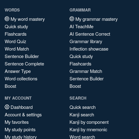
WORDS
GRAMMAR
My word mastery
My grammar mastery
Quick study
AI TeachMe
Flashcards
AI Sentence Correct
Word Quiz
Grammar library
Word Match
Inflection showcase
Sentence Builder
Quick study
Sentence Complete
Flashcards
Answer Type
Grammar Match
Word collections
Sentence Builder
Boost
Boost
MY ACCOUNT
SEARCH
Dashboard
Quick search
Account & settings
Kanji search
My favorites
Kanji by component
My study points
Kanji by mnemonic
My study history
Word search