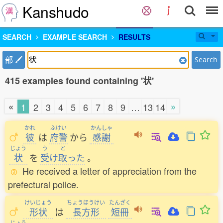
Kanshudo
SEARCH
EXAMPLE SEARCH
RESULTS
部
Search
415 examples found containing '状'
«
»
1
2
3
4
5
6
7
8
9
…
13
14
かれ
ふけい
かんしゃ
彼
は
府警
から
感謝
じょう
う
と
状
を
受
け
取
った
。
He received a letter of appreciation from the
prefectural police.
けいじょう
ちょうほうけい
たんざく
形状
は
長方形
短冊
じょう