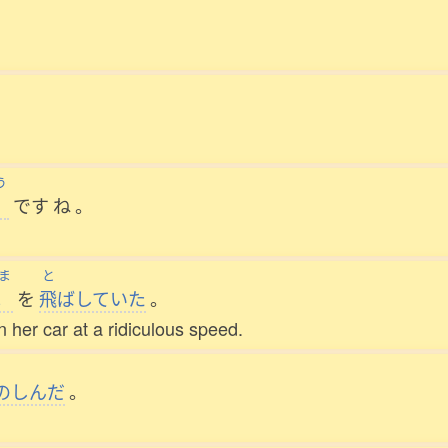
う
です
ね
。
ま
と
車
を
飛
ばしていた
。
n her car at a ridiculous speed.
のしんだ
。