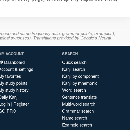
s, vocab and name frequency data, grammar points, examples),
adical synopses). Translations provided by Google's Neural
MY ACCOUNT
SEARCH
Dashboard
Quick search
Account & settings
Kanji search
My favorites
Kanji by component
My study points
Kanji by mnemonic
My study history
Word search
Daily Kanji
Sentence translate
Log in
|
Register
Multi-word search
GO PRO
Grammar search
Name search
Example search