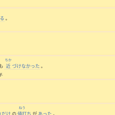
る
。
ちか
も
近
づけなかった
。
y.
ねう
れだけ
の
値打
ち
が
あった
。