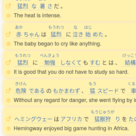
猛烈
な
暑
さ
だ
。
The heat is intense.
あか
もうれつ
な
はじ
赤
ちゃん
は
猛烈
に
泣
き
始
めた
。
The baby began to cry like anything.
もうれつ
べんきょう
けっこ
猛烈
に
勉強
しなくて
も
すむ
と
は
、
結構
It is good that you do not have to study so hard.
きけん
もう
くる
危険
である
の
もかまわず
、
猛
スピード
で
Without any regard for danger, she went flying by i
もうじゅうが
ヘミングウェー
は
アフリカ
で
猛獣狩
り
を
た
Hemingway enjoyed big game hunting in Africa.