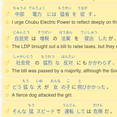
ちゅうぶ
でんりょく
もうせい
うなが
中部
電力
には
猛省
を
促
す
。
I urge Chubu Electric Power to reflect deeply on th
じみんとう
ぞうぜい
ほうあん
ていしゅつ
自民党
は
増税
の
法案
を
提出
した
が
The LDP brought out a bill to raise taxes, but they
しゃかいとう
もうれつ
はんたい
社会党
の
猛烈
な
反対
に
も
かかわらず
The bill was passed by a majority, although the Soc
もう
いぬ
おんな
こ
と
どう
猛
な
犬
が
女
の
子
に
飛
びかかった
。
A fierce dog attacked the girl.
もう
うんてん
きけん
そんな
猛
スピード
で
運転
して
は
危険
だ
。