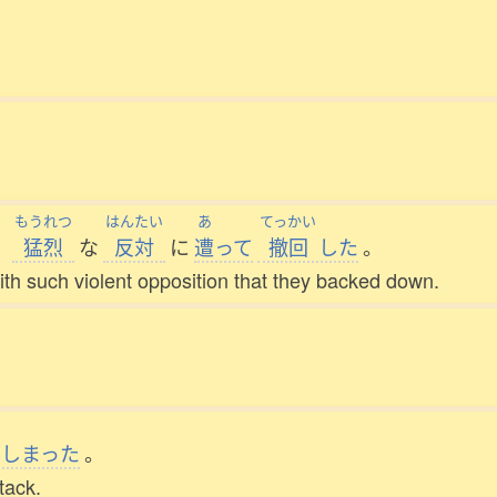
もうれつ
はんたい
あ
てっかい
、
猛烈
な
反対
に
遭
って
撤回
した
。
with such violent opposition that they backed down.
てしまった
。
tack.