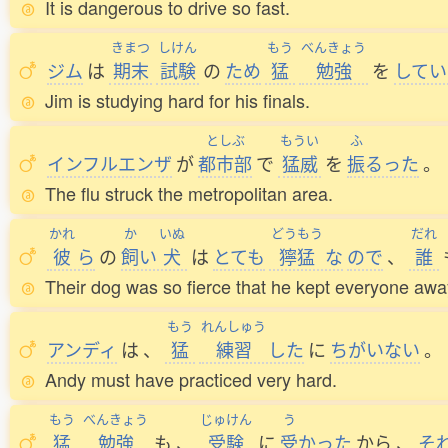
It is dangerous to drive so fast.
きまつ
しけん
もう
べんきょう
ジム
は
期末
試験
の
ため
猛
勉強
を
してい
Jim is studying hard for his finals.
としぶ
もうい
ふ
インフルエンザ
が
都市部
で
猛威
を
振
るった
。
The flu struck the metropolitan area.
かれ
か
いぬ
どうもう
だれ
彼
ら
の
飼
い
犬
は
とても
獰猛
な
ので
、
誰
Their dog was so fierce that he kept everyone awa
もう
れんしゅう
アンディ
は
、
猛
練習
した
に
ちがいない
。
Andy must have practiced very hard.
もう
べんきょう
じゅけん
う
猛
勉強
も
、
受験
に
受
かった
から
、
そ