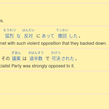
is.
もうれつ
はんたい
てっかい
、
猛烈
な
反対
に
あって
撤回
した
。
 met with such violent opposition that they backed down.
ぎあん
かはんすう
かけつ
、
その
議案
は
過半数
で
可決
された
。
ialist Party was strongly opposed to it.