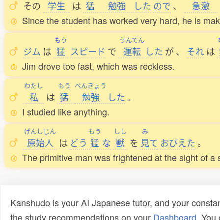
その
学生
は
猛
勉強
した
ので
、
急激
Since the student has worked very hard, he is mak
もう
うんてん
ジム
は
猛
スピード
で
運転
した
が
、
それ
は
Jim drove too fast, which was reckless.
わたし
もう
べんきょう
私
は
猛
勉強
した
。
I studied like anything.
げんしじん
もう
しし
み
原始人
は
どう
猛
な
獣
を
見
て
おびえた
。
The primitive man was frightened at the sight of a
Kanshudo is your AI Japanese tutor, and your constan
the study recommendations on your
Dashboard
. You