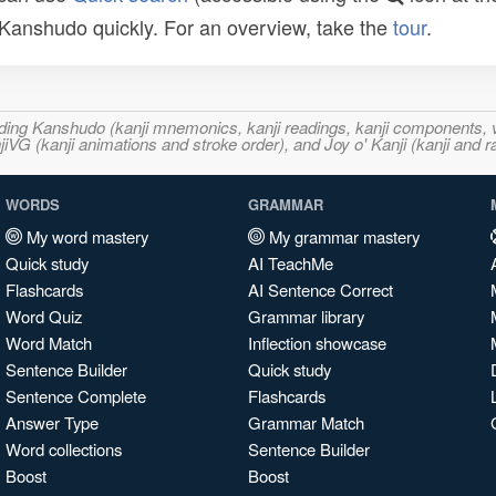
n Kanshudo quickly. For an overview, take the
tour
.
ncluding Kanshudo (kanji mnemonics, kanji readings, kanji component
VG (kanji animations and stroke order), and Joy o' Kanji (kanji and r
WORDS
GRAMMAR
My word mastery
My grammar mastery
Quick study
AI TeachMe
Flashcards
AI Sentence Correct
Word Quiz
Grammar library
Word Match
Inflection showcase
Sentence Builder
Quick study
Sentence Complete
Flashcards
Answer Type
Grammar Match
Word collections
Sentence Builder
Boost
Boost