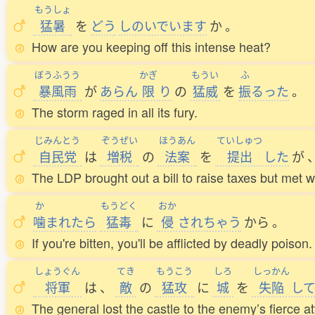
もうしょ
猛暑
を
どう
しのいでいます
か
。
How are you keeping off this intense heat?
ぼうふうう
かぎ
もうい
ふ
暴風雨
が
あらん
限
り
の
猛威
を
振
るった
。
The storm raged in all its fury.
じみんとう
ぞうぜい
ほうあん
ていしゅつ
自民党
は
増税
の
法案
を
提出
した
が
The LDP brought out a bill to raise taxes but met 
か
もうどく
おか
噛
まれたら
猛毒
に
侵
されちゃう
から
。
If you're bitten, you'll be afflicted by deadly poison.
しょうぐん
てき
もうこう
しろ
しっかん
将軍
は
、
敵
の
猛攻
に
城
を
失陥
し
The general lost the castle to the enemy’s fierce at