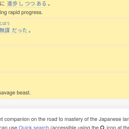
に
進歩
し
つつ
ある
。
ing rapid progress.
むぼう
無謀
だった
。
 savage beast.
t companion on the road to mastery of the Japanese lang
 can use
Quick search
(accessible using the
icon at th