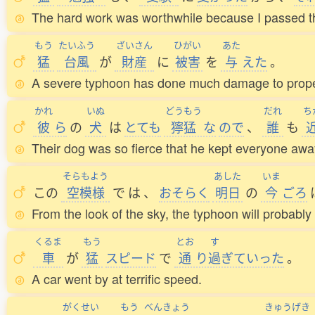
The hard work was worthwhile because I passed 
もう
たいふう
ざいさん
ひがい
あた
猛
台風
が
財産
に
被害
を
与
えた
。
A severe typhoon has done much damage to prope
かれ
いぬ
どうもう
だれ
ち
彼
ら
の
犬
は
とても
獰猛
な
ので
、
誰
も
Their dog was so fierce that he kept everyone awa
そらもよう
あした
いま
この
空模様
で
は
、
おそらく
明日
の
今
ごろ
From the look of the sky, the typhoon will probably 
くるま
もう
とお
す
車
が
猛
スピード
で
通
り
過
ぎていった
。
A car went by at terrific speed.
がくせい
もう
べんきょう
きゅうげき