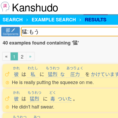
Kanshudo
SEARCH
EXAMPLE SEARCH
RESULTS
部
Components
40 examples found containing '猛'
«
»
1
2
かれ
わたし
もうれつ
あつりょく
彼
は
私
に
猛烈
な
圧力
を
かけていま
He is really putting the squeeze on me.
かれ
もうれつ
どく
彼
は
猛烈
に
毒
ついた
。
He didn't half swear.
もうれつ
あつ