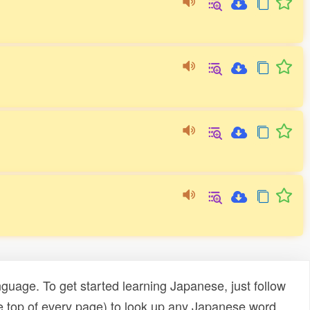
uage. To get started learning Japanese, just follow
e top of every page) to look up any Japanese word,