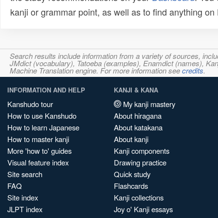
kanji or grammar point, as well as to find anything o
Search results include information from a variety of sources, i
JMdict (vocabulary), Tatoeba (examples), Enamdict (names), Kanji
Machine Translation engine. For more information see
credits
.
INFORMATION AND HELP
KANJI & KANA
Kanshudo tour
My kanji mastery
How to use Kanshudo
About hiragana
How to learn Japanese
About katakana
How to master kanji
About kanji
More 'how to' guides
Kanji components
Visual feature index
Drawing practice
Site search
Quick study
FAQ
Flashcards
Site index
Kanji collections
JLPT index
Joy o' Kanji essays