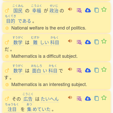
こくみん
こうふく
せいじ
国民
の
幸福
が
政治
の
もくてき
目的
である
。
National welfare is the end of politics.
すうがく
むずか
かもく
数学
は
難
しい
科目
だ
。
Mathematics is a difficult subject.
すうがく
おもしろ
かもく
数学
は
面白
い
科目
で
す
。
Mathematics is an interesting subject.
こうこく
その
広告
は
たいへん
ちゅうもく
あつ
注目
を
集
めていた
。