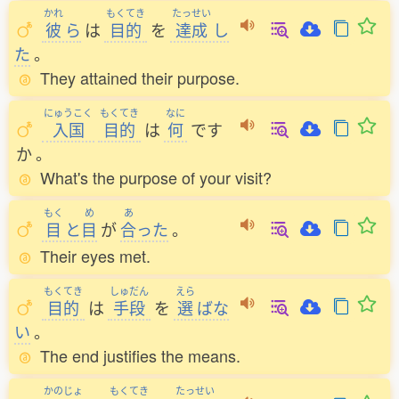
かれ
もくてき
たっせい
彼
ら
は
目的
を
達成
し
た
。
They attained their purpose.
にゅうこく
もくてき
なに
入国
目的
は
何
です
か
。
What's the purpose of your visit?
もく
め
あ
目
と
目
が
合
った
。
Their eyes met.
もくてき
しゅだん
えら
目的
は
手段
を
選
ばな
い
。
The end justifies the means.
かのじょ
もくてき
たっせい