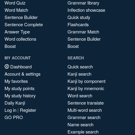
Word Quiz
Grammar library
Word Match
Inflection showcase
Sentence Builder
Quick study
Sentence Complete
Flashcards
Answer Type
Grammar Match
Word collections
Sentence Builder
Boost
Boost
MY ACCOUNT
SEARCH
Dashboard
Quick search
Account & settings
Kanji search
My favorites
Kanji by component
My study points
Kanji by mnemonic
My study history
Word search
Daily Kanji
Sentence translate
Log in
|
Register
Multi-word search
GO PRO
Grammar search
Name search
Example search