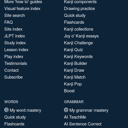
More 'how to' guides
Kanji components
Visual feature index
Drawing practice
Site search
Quick study
FAQ
Flashcards
Site index
Kanji collections
JLPT index
Joy o' Kanji essays
Study index
Kanji Challenge
Lesson index
Kanji Quiz
Play index
Kanji Keywords
Testimonials
Kanji Builder
Contact
Kanji Draw
Subscribe
Kanji Match
Kanji Pop
Boost
WORDS
GRAMMAR
My word mastery
My grammar mastery
Quick study
AI TeachMe
Flashcards
AI Sentence Correct