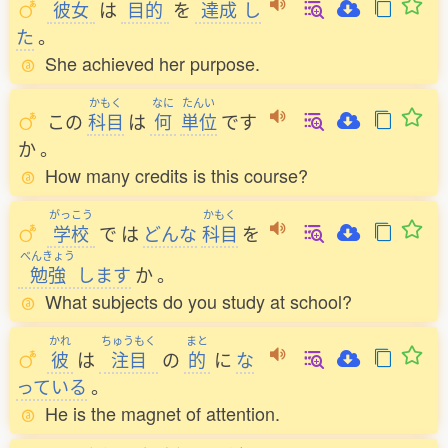
彼女
は
目的
を
達成
し
た
。
She achieved her purpose.
かもく
なに
たんい
この
科目
は
何
単位
です
か
。
How many credits is this course?
がっこう
かもく
学校
で
は
どんな
科目
を
べんきょう
勉強
します
か
。
What subjects do you study at school?
かれ
ちゅうもく
まと
彼
は
注目
の
的
に
な
っている
。
He is the magnet of attention.