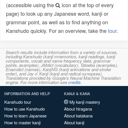
(accessible using the
icon at the top of every
page) to look up any Japanese word, kanji or
grammar point, as well as to find anything on
Kanshudo quickly. For an overview, take the
tour
.
Search results include information from a variety of sources,
including Kanshudo (kanji mnemonics, kanji readings, kanji
components, vocab and name frequency data, grammar
points, examples), JMdict (vocabulary), Tatoeba (examples),
Enamdict (names), KanjiVG (kanji animations and stroke
order), and Joy o' Kanji (kanji and radical synopses).
Translations provided by Google's Neural Machine Translation
engine. For more information see
credits
.
INFORMATION AND HELP
KANJI & KANA
Kanshudo tour
My kanji mastery
How to use Kanshudo
About hiragana
How to learn Japanese
About katakana
How to master kanji
About kanji