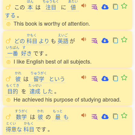
ほん
ちゅうもく
あたい
この
本
は
注目
に
値
する
。
This book is worthy of attention.
かもく
えいご
どの
科目
より
も
英語
が
いちばん
す
一番
好
き
です
。
I like English best of all subjects.
かれ
りゅうがく
彼
は
留学
という
もくてき
たっせい
目的
を
達成
した
。
He achieved his purpose of studying abroad.
すうがく
かれ
もっと
数学
は
彼
の
最
も
とくい
かもく
得意
な
科目
です
。