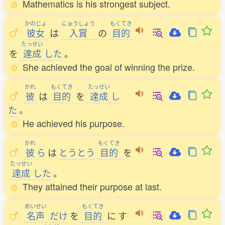
Mathematics is his strongest subject.
かのじょ
にゅうしょう
もくてき
彼女
は
入賞
の
目的
たっせい
を
達成
した
。
She achieved the goal of winning the prize.
かれ
もくてき
たっせい
彼
は
目的
を
達成
し
た
。
He achieved his purpose.
かれ
もくてき
彼
ら
は
とうとう
目的
を
たっせい
達成
した
。
They attained their purpose at last.
めいせい
もくてき
名声
だけ
を
目的
に
す