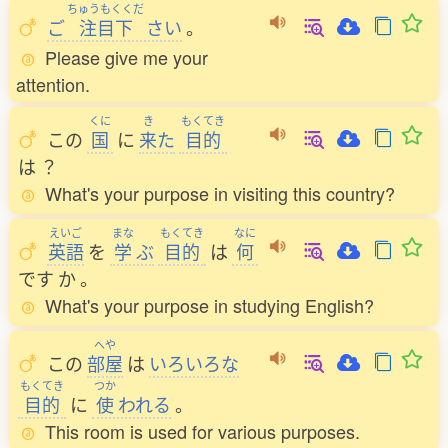
ちゅうもくくだ
ご
注目下
さい
。
Please give me your
attention.
くに
き
もくてき
この
国
に
来
た
目的
は
？
What's your purpose in visiting this country?
えいご
まな
もくてき
なに
英語
を
学
ぶ
目的
は
何
です
か
。
What's your purpose in studying English?
へや
この
部屋
は
いろいろな
もくてき
つか
目的
に
使
われる
。
This room is used for various purposes.