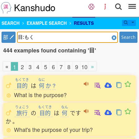
Kanshudo
SEARCH
EXAMPLE SEARCH
RESULTS
部
Search
444 examples found containing '目'
«
»
1
2
3
4
5
6
7
8
9
10
もくてき
なに
目的
は
何
か
?
What is the purpose?
りょこう
もくてき
なん
旅行
の
目的
は
何
です
か
。
What's the purpose of your trip?