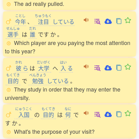
The ad really pulled.
ことし
ちゅうもく
今年
、
注目
している
せんしゅ
だれ
選手
は
誰
です
か
。
Which player are you paying the most attention
to this year?
かれ
だいがく
はい
彼
ら
は
大学
へ
入
る
もくてき
べんきょう
目的
で
勉強
している
。
They study in order that they may enter the
university.
にゅうこく
もくてき
なに
入国
の
目的
は
何
で
す
か
。
What's the purpose of your visit?