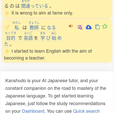
まちが
る
の
は
間違
っている
。
It is wrong to aim at fame only.
わたし
きょうし
私
は
教師
に
なる
もくてき
えいご
まな
はじ
目的
で
英語
を
学
び
始
め
た
。
I started to learn English with the aim of
becoming a teacher.
Kanshudo is your AI Japanese tutor, and your
constant companion on the road to mastery of the
Japanese language. To get started learning
Japanese, just follow the study recommendations
on your
Dashboard
. You can use
Quick search