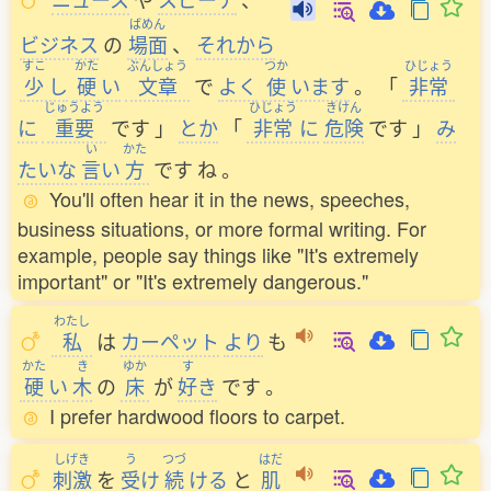
ばめん
ビジネス
の
場面
、
それから
すこ
かた
ぶんしょう
つか
ひじょう
少
し
硬
い
文章
で
よく
使
います
。
「
非常
じゅうよう
ひじょう
きけん
に
重要
です
」
とか
「
非常
に
危険
です
」
み
い
かた
たいな
言
い
方
です
ね
。
You'll often hear it in the news, speeches,
business situations, or more formal writing. For
example, people say things like "It's extremely
important" or "It's extremely dangerous."
わたし
私
は
カーペット
より
も
かた
き
ゆか
す
硬
い
木
の
床
が
好
き
です
。
I prefer hardwood floors to carpet.
しげき
う
つづ
はだ
刺激
を
受
け
続
ける
と
肌