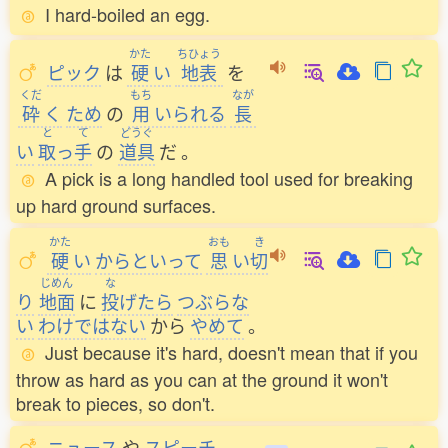
I hard-boiled an egg.
かた
ちひょう
ピック
は
硬
い
地表
を
くだ
もち
なが
砕
く
ため
の
用
いられる
長
と
て
どうぐ
い
取
っ
手
の
道具
だ
。
A pick is a long handled tool used for breaking
up hard ground surfaces.
かた
おも
き
硬
い
からといって
思
い
切
じめん
な
り
地面
に
投
げたら
つぶらな
い
わけではない
から
やめて
。
Just because it's hard, doesn't mean that if you
throw as hard as you can at the ground it won't
break to pieces, so don't.
ニュース
や
スピーチ
、