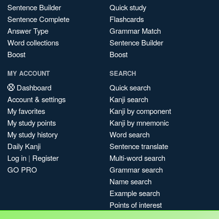
Sentence Builder
Quick study
Sentence Complete
Flashcards
Answer Type
Grammar Match
Word collections
Sentence Builder
Boost
Boost
MY ACCOUNT
SEARCH
Dashboard
Quick search
Account & settings
Kanji search
My favorites
Kanji by component
My study points
Kanji by mnemonic
My study history
Word search
Daily Kanji
Sentence translate
Log in
|
Register
Multi-word search
GO PRO
Grammar search
Name search
Example search
Points of interest
Site search