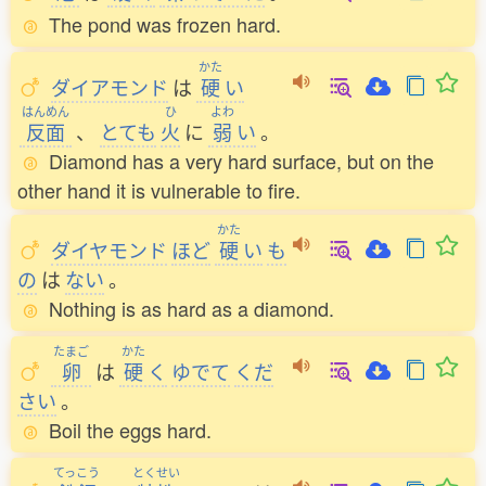
The pond was frozen hard.
かた
ダイアモンド
は
硬
い
はんめん
ひ
よわ
反面
、
とても
火
に
弱
い
。
Diamond has a very hard surface, but on the
other hand it is vulnerable to fire.
かた
ダイヤモンド
ほど
硬
い
も
の
は
ない
。
Nothing is as hard as a diamond.
たまご
かた
卵
は
硬
く
ゆでて
くだ
さい
。
Boil the eggs hard.
てっこう
とくせい