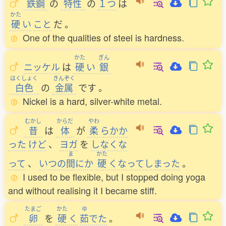
鉄鋼
の
特性
の
１つ
は
かた
硬
い
こと
だ
。
One of the qualities of steel is hardness.
かた
ぎん
ニッケル
は
硬
い
銀
はくしょく
きんぞく
白色
の
金属
です
。
Nickel is a hard, silver-white metal.
むかし
からだ
やわ
昔
は
体
が
柔
らかか
った
けど
、
ヨガ
を
しなくな
ま
かた
って
、
いつの
間
にか
硬
くなってしまった
。
I used to be flexible, but I stopped doing yoga
and without realising it I became stiff.
たまご
かた
ゆ
卵
を
硬
く
茹
でた
。