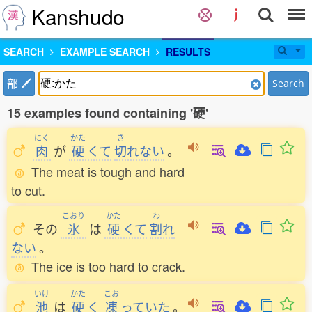
Kanshudo
SEARCH
EXAMPLE SEARCH
RESULTS
部
Search
15 examples found containing '硬'
にく
かた
き
肉
が
硬
くて
切
れない
。
The meat is tough and hard
to cut.
こおり
かた
わ
その
氷
は
硬
くて
割
れ
ない
。
The ice is too hard to crack.
いけ
かた
こお
池
は
硬
く
凍
っていた
。