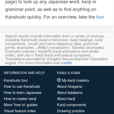
page) to look up any Japanese word, kanji or
grammar point, as well as to find anything on
Kanshudo quickly. For an overview, take the
tour
.
Search results include information from a variety of sources,
including Kanshudo (kanji mnemonics, kanji readings, kanji
components, vocab and name frequency data, grammar
points, examples), JMdict (vocabulary), Tatoeba (examples),
Enamdict (names), KanjiVG (kanji animations and stroke
order), and Joy o' Kanji (kanji and radical synopses).
Translations provided by Google's Neural Machine Translation
engine. For more information see
credits
.
INFORMATION AND HELP
KANJI & KANA
Kanshudo tour
My kanji mastery
How to use Kanshudo
About hiragana
How to learn Japanese
About katakana
How to master kanji
About kanji
More 'how to' guides
Kanji components
Visual feature index
Drawing practice