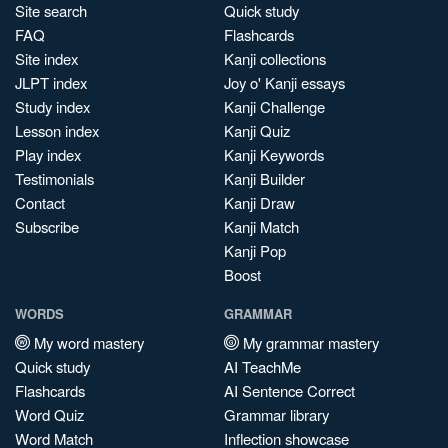
Site search
Quick study
FAQ
Flashcards
Site index
Kanji collections
JLPT index
Joy o' Kanji essays
Study index
Kanji Challenge
Lesson index
Kanji Quiz
Play index
Kanji Keywords
Testimonials
Kanji Builder
Contact
Kanji Draw
Subscribe
Kanji Match
Kanji Pop
Boost
WORDS
GRAMMAR
My word mastery
My grammar mastery
Quick study
AI TeachMe
Flashcards
AI Sentence Correct
Word Quiz
Grammar library
Word Match
Inflection showcase