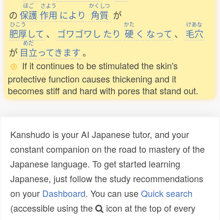
ほご
さよう
かくしつ
の
保護
作用
により
角質
が
ひこう
かた
けあな
肥厚
して
、
ゴワゴワし
たり
硬
く
なって
、
毛穴
めだ
が
目立
ってきます
。
If it continues to be stimulated the skin's
protective function causes thickening and it
becomes stiff and hard with pores that stand out.
Kanshudo is your AI Japanese tutor, and your
constant companion on the road to mastery of the
Japanese language. To get started learning
Japanese, just follow the study recommendations
on your
Dashboard
. You can use
Quick search
(accessible using the
icon at the top of every