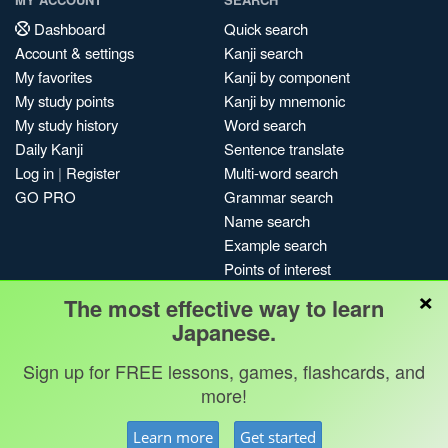
Dashboard
Quick search
Account & settings
Kanji search
My favorites
Kanji by component
My study points
Kanji by mnemonic
My study history
Word search
Daily Kanji
Sentence translate
Log in
|
Register
Multi-word search
GO PRO
Grammar search
Name search
Example search
Points of interest
×
Site search
The most effective way to learn
My search history
Japanese.
Search index
Sign up for FREE lessons, games, flashcards, and
Blog
more!
Jobs & opportunities
Privacy
Credits
Copyright ©
Learn more
Get started
Terms & conditions
Kanshudo 2025