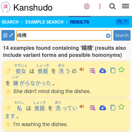
Kanshudo
SEARCH
EXAMPLE SEARCH
RESULTS
部
Search
14 examples found containing '織機' (results also
include variant forms and possible homonyms)
かのじょ
しょっき
あら
彼女
は
食器
を
洗
う
の
いや
を
嫌
がらなかった
。
She didn't mind doing the dishes.
わたし
しょっき
あら
私
は
食器
を
洗
ってい
ます
。
I'm washing the dishes.