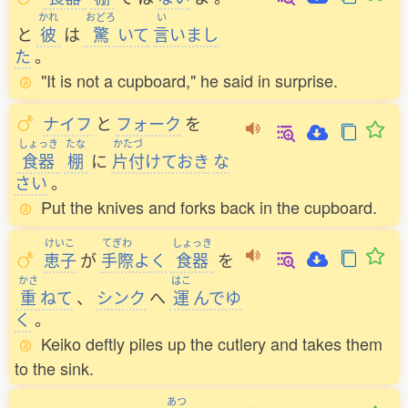
かれ
おどろ
い
と
彼
は
驚
いて
言
いまし
た
。
"It is not a cupboard," he said in surprise.
ナイフ
と
フォーク
を
しょっき
たな
かたづ
食器
棚
に
片付
けておき
な
さい
。
Put the knives and forks back in the cupboard.
けいこ
てぎわ
しょっき
恵子
が
手際
よく
食器
を
かさ
はこ
重
ねて
、
シンク
へ
運
んでゆ
く
。
Keiko deftly piles up the cutlery and takes them
to the sink.
あつ