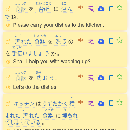
しょっき
だいどころ
はこ
食器
を
台所
に
運
ん
で
ね
。
Please carry your dishes to the kitchen.
よご
しょっき
あら
汚
れた
食器
を
洗
う
の
てつだ
を
手伝
いましょ
う
か
。
Shall I help you with washing-up?
しょっき
あら
食器
を
洗
お
う
。
Let's do the dishes.
つ
キッチン
は
うずたかく
積
よご
しょっき
う
まれた
汚
れた
食器
に
埋
もれ
てしまっている
。