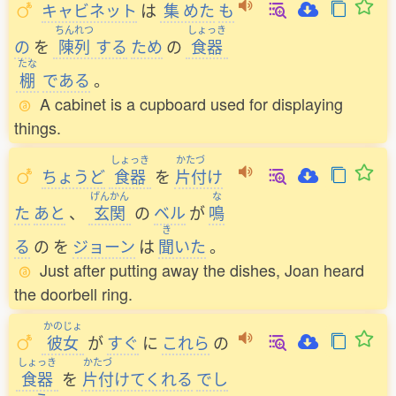
キャビネット
は
集
めた
も
ちんれつ
しょっき
の
を
陳列
する
ため
の
食器
たな
棚
である
。
A cabinet is a cupboard used for displaying
things.
しょっき
かたづ
ちょうど
食器
を
片付
け
げんかん
な
た
あと
、
玄関
の
ベル
が
鳴
き
る
の
を
ジョーン
は
聞
いた
。
Just after putting away the dishes, Joan heard
the doorbell ring.
かのじょ
彼女
が
すぐ
に
これら
の
しょっき
かたづ
食器
を
片付
けてくれる
でし