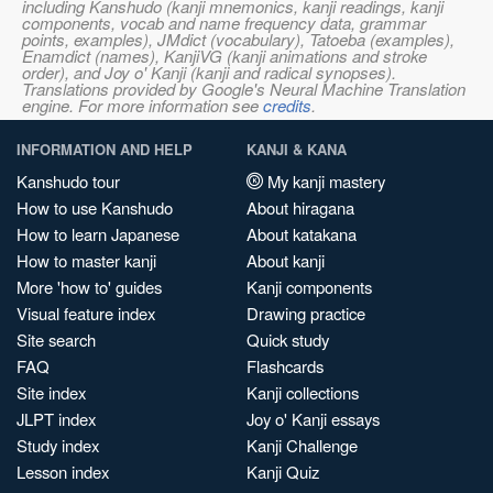
including Kanshudo (kanji mnemonics, kanji readings, kanji
components, vocab and name frequency data, grammar
points, examples), JMdict (vocabulary), Tatoeba (examples),
Enamdict (names), KanjiVG (kanji animations and stroke
order), and Joy o' Kanji (kanji and radical synopses).
Translations provided by Google's Neural Machine Translation
engine. For more information see
credits
.
INFORMATION AND HELP
KANJI & KANA
Kanshudo tour
My kanji mastery
How to use Kanshudo
About hiragana
How to learn Japanese
About katakana
How to master kanji
About kanji
More 'how to' guides
Kanji components
Visual feature index
Drawing practice
Site search
Quick study
FAQ
Flashcards
Site index
Kanji collections
JLPT index
Joy o' Kanji essays
Study index
Kanji Challenge
Lesson index
Kanji Quiz