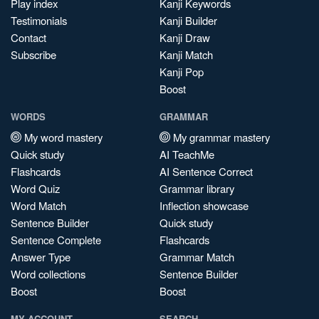
Play index
Kanji Keywords
Testimonials
Kanji Builder
Contact
Kanji Draw
Subscribe
Kanji Match
Kanji Pop
Boost
WORDS
GRAMMAR
My word mastery
My grammar mastery
Quick study
AI TeachMe
Flashcards
AI Sentence Correct
Word Quiz
Grammar library
Word Match
Inflection showcase
Sentence Builder
Quick study
Sentence Complete
Flashcards
Answer Type
Grammar Match
Word collections
Sentence Builder
Boost
Boost
MY ACCOUNT
SEARCH