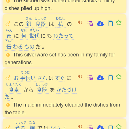
The kitchen was buried under stacks of filthy
dishes piled up high.
ぎん
しょっき
わたし
この
銀
食器
は
私
の
いえ
なに
せだい
家
に
何
世代
に
も
わたって
つた
伝
わる
もの
だ
。
This silverware set has been in my family for
generations.
てつだ
お
手伝
い
さん
は
すぐ
に
しょくたく
しょっき
食卓
から
食器
を
かたづけ
た
。
The maid immediately cleaned the dishes from
the table.
しょっき
たな
食器
棚
で
は
ない
よ
。