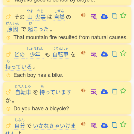
やま
かじ
しぜん
その
山
火事
は
自然
の
げんいん
お
原因
で
起
こった
。
That mountain fire resulted from natural causes.
しょうねん
じてんしゃ
どの
少年
も
自転車
を
も
持
っている
。
Each boy has a bike.
じてんしゃ
も
自転車
を
持
っています
か
。
Do you have a bicycle?
じぶん
自分
で
いかなきゃいけま
せん
よ
。