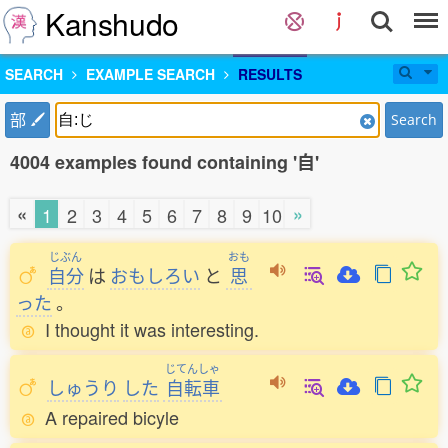
Kanshudo
SEARCH
EXAMPLE SEARCH
RESULTS
部
Search
4004 examples found containing '自'
«
»
1
2
3
4
5
6
7
8
9
10
じぶん
おも
自分
は
おもしろい
と
思
った
。
I thought it was interesting.
じてんしゃ
しゅうり
した
自転車
A repaired bicyle