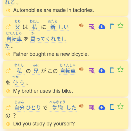
れる
。
Automobiles are made in factories.
ちち
わたし
あたら
父
は
私
に
新
しい
じてんしゃ
か
自転車
を
買
ってくれまし
た
。
Father bought me a new bicycle.
わたし
あに
じてんしゃ
私
の
兄
が
この
自転車
つか
を
使
う
。
My brother uses this bike.
じぶん
べんきょう
自分
ひとり
で
勉強
した
の
？
Did you study by yourself?