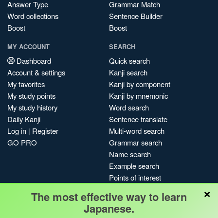
Answer Type
Grammar Match
Word collections
Sentence Builder
Boost
Boost
MY ACCOUNT
SEARCH
Dashboard
Quick search
Account & settings
Kanji search
My favorites
Kanji by component
My study points
Kanji by mnemonic
My study history
Word search
Daily Kanji
Sentence translate
Log in
|
Register
Multi-word search
GO PRO
Grammar search
Name search
Example search
Points of interest
×
Site search
The most effective way to learn
My search history
Japanese.
Search index