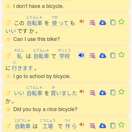
I don't have a bicycle.
じてんしゃ
つか
この
自転車
を
使
って
も
いい
です
か
。
Can I use this bike?
わたし
じてんしゃ
がっこう
私
は
自転車
で
学校
い
に
行
きます
。
I go to school by bicycle.
じてんしゃ
か
いい
自転車
を
買
いました
か
。
Did you buy a nice bicycle?
じどうしゃ
こうじょう
つく
自動車
は
工場
で
作
ら