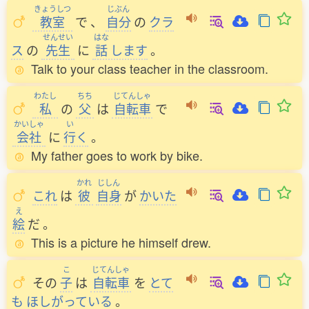
きょうしつ
じぶん
教室
で
、
自分
の
クラ
せんせい
はな
ス
の
先生
に
話
します
。
Talk to your class teacher in the classroom.
わたし
ちち
じてんしゃ
私
の
父
は
自転車
で
かいしゃ
い
会社
に
行
く
。
My father goes to work by bike.
かれ
じしん
これ
は
彼
自身
が
かいた
え
絵
だ
。
This is a picture he himself drew.
こ
じてんしゃ
その
子
は
自転車
を
とて
も
ほしがっている
。