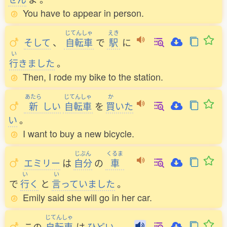
You have to appear in person.
じてんしゃ
えき
そして
、
自転車
で
駅
に
い
行
きました
。
Then, I rode my bike to the station.
あたら
じてんしゃ
か
新
しい
自転車
を
買
いた
い
。
I want to buy a new bicycle.
じぶん
くるま
エミリー
は
自分
の
車
い
い
で
行
く
と
言
っていました
。
Emily said she will go in her car.
じてんしゃ
この
自転車
は
ひどい
。