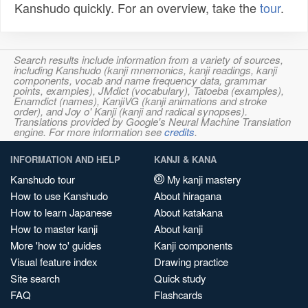
Kanshudo quickly. For an overview, take the
tour
.
Search results include information from a variety of sources,
including Kanshudo (kanji mnemonics, kanji readings, kanji
components, vocab and name frequency data, grammar
points, examples), JMdict (vocabulary), Tatoeba (examples),
Enamdict (names), KanjiVG (kanji animations and stroke
order), and Joy o' Kanji (kanji and radical synopses).
Translations provided by Google's Neural Machine Translation
engine. For more information see
credits
.
INFORMATION AND HELP
KANJI & KANA
Kanshudo tour
My kanji mastery
How to use Kanshudo
About hiragana
How to learn Japanese
About katakana
How to master kanji
About kanji
More 'how to' guides
Kanji components
Visual feature index
Drawing practice
Site search
Quick study
FAQ
Flashcards