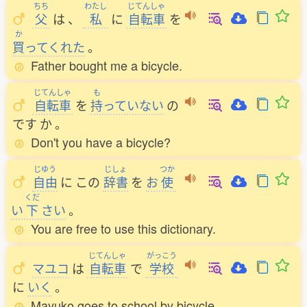
ちち
わたし
じてんしゃ
父
は
、
私
に
自転車
を
か
買
ってくれた
。
Father bought me a bicycle.
じてんしゃ
も
自転車
を
持
っていない
の
です
か
。
Don't you have a bicycle?
じゆう
じしょ
つか
自由
に
この
辞書
を
お
使
くだ
い
下
さい
。
You are free to use this dictionary.
じてんしゃ
がっこう
マユコ
は
自転車
で
学校
に
いく
。
Mayuko goes to school by bicycle.