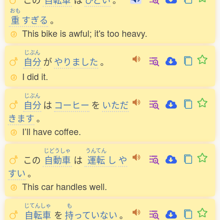
おも
重
すぎる
。
This bike is awful; it's too heavy.
じぶん
自分
が
やりました
。
I did it.
じぶん
自分
は
コーヒー
を
いただ
きます
。
I’ll have coffee.
じどうしゃ
うんてん
この
自動車
は
運転
し
や
すい
。
This car handles well.
じてんしゃ
も
自転車
を
持
っていない
。