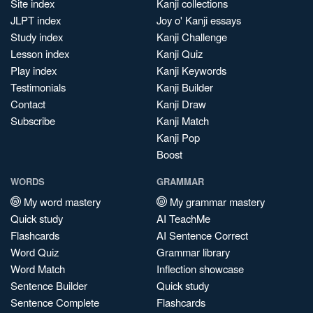
Site index
Kanji collections
JLPT index
Joy o' Kanji essays
Study index
Kanji Challenge
Lesson index
Kanji Quiz
Play index
Kanji Keywords
Testimonials
Kanji Builder
Contact
Kanji Draw
Subscribe
Kanji Match
Kanji Pop
Boost
WORDS
GRAMMAR
My word mastery
My grammar mastery
Quick study
AI TeachMe
Flashcards
AI Sentence Correct
Word Quiz
Grammar library
Word Match
Inflection showcase
Sentence Builder
Quick study
Sentence Complete
Flashcards