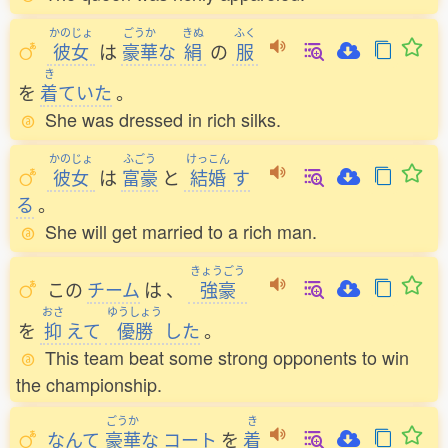
かのじょ
ごうか
きぬ
ふく
彼女
は
豪華
な
絹
の
服
き
を
着
ていた
。
She was dressed in rich silks.
かのじょ
ふごう
けっこん
彼女
は
富豪
と
結婚
す
る
。
She will get married to a rich man.
きょうごう
この
チーム
は
、
強豪
おさ
ゆうしょう
を
抑
えて
優勝
した
。
This team beat some strong opponents to win
the championship.
ごうか
き
なんて
豪華
な
コート
を
着