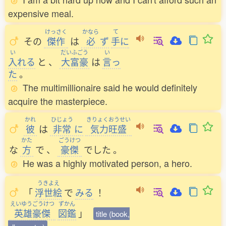
expensive meal.
けっさく
かなら
て
その
傑作
は
必
ず
手
に
い
だいふごう
い
入
れる
と
、
大富豪
は
言
っ
た
。
The multimillionaire said he would definitely
acquire the masterpiece.
かれ
ひじょう
きりょくおうせい
彼
は
非常
に
気力旺盛
かた
ごうけつ
な
方
で
、
豪傑
でした
。
He was a highly motivated person, a hero.
うきよえ
「
浮世絵
で
みる
！
えいゆうごうけつ
ずかん
英雄豪傑
図鑑
」
title (book,