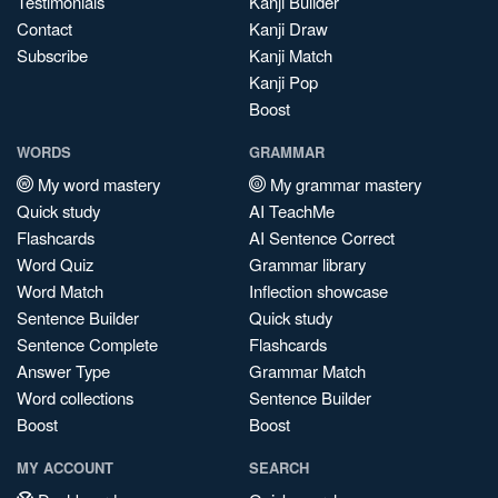
Testimonials
Kanji Builder
Contact
Kanji Draw
Subscribe
Kanji Match
Kanji Pop
Boost
WORDS
GRAMMAR
My word mastery
My grammar mastery
Quick study
AI TeachMe
Flashcards
AI Sentence Correct
Word Quiz
Grammar library
Word Match
Inflection showcase
Sentence Builder
Quick study
Sentence Complete
Flashcards
Answer Type
Grammar Match
Word collections
Sentence Builder
Boost
Boost
MY ACCOUNT
SEARCH