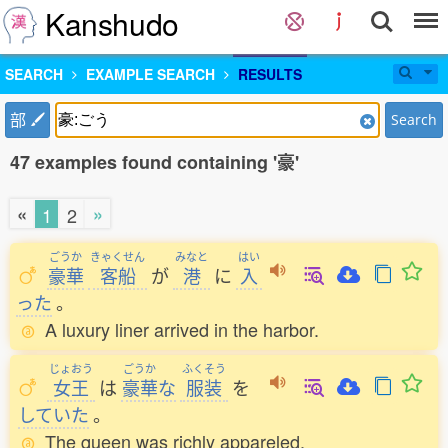
Kanshudo
SEARCH
EXAMPLE SEARCH
RESULTS
部
Search
47 examples found containing '豪'
«
»
1
2
ごうか
きゃくせん
みなと
はい
豪華
客船
が
港
に
入
った
。
A luxury liner arrived in the harbor.
じょおう
ごうか
ふくそう
女王
は
豪華
な
服装
を
していた
。
The queen was richly appareled.