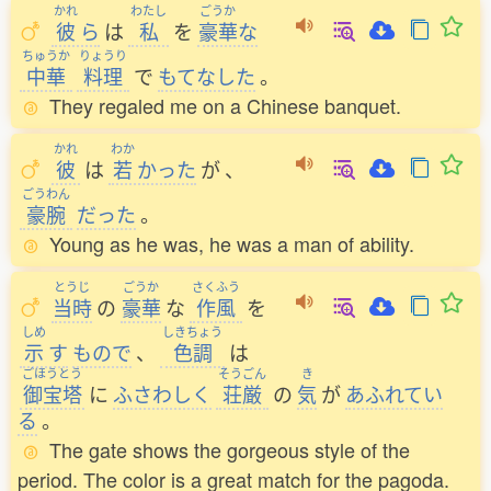
かれ
わたし
ごうか
彼
ら
は
私
を
豪華
な
ちゅうか
りょうり
中華
料理
で
もてなした
。
They regaled me on a Chinese banquet.
かれ
わか
彼
は
若
かった
が
、
ごうわん
豪腕
だった
。
Young as he was, he was a man of ability.
とうじ
ごうか
さくふう
当時
の
豪華
な
作風
を
しめ
しきちょう
示
す
もので
、
色調
は
ごほうとう
そうごん
き
御宝塔
に
ふさわしく
荘厳
の
気
が
あふれてい
る
。
The gate shows the gorgeous style of the
period. The color is a great match for the pagoda.