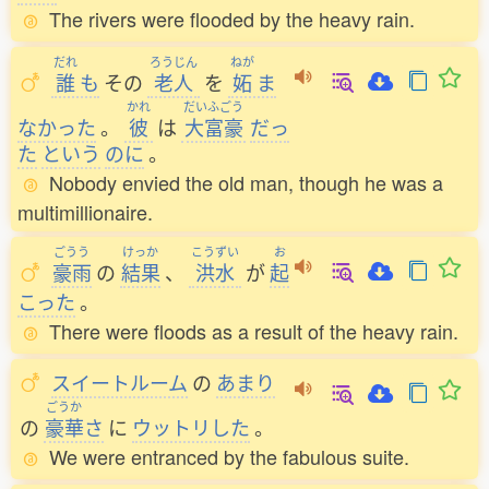
The rivers were flooded by the heavy rain.
だれ
ろうじん
ねが
誰
も
その
老人
を
妬
ま
かれ
だいふごう
なかった
。
彼
は
大富豪
だっ
た
という
のに
。
Nobody envied the old man, though he was a
multimillionaire.
ごうう
けっか
こうずい
お
豪雨
の
結果
、
洪水
が
起
こった
。
There were floods as a result of the heavy rain.
スイートルーム
の
あまり
ごうか
の
豪華
さ
に
ウットリした
。
We were entranced by the fabulous suite.