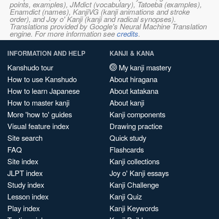
points, examples), JMdict (vocabulary), Tatoeba (examples),
Enamdict (names), KanjiVG (kanji animations and stroke
order), and Joy o' Kanji (kanji and radical synopses).
Translations provided by Google's Neural Machine Translation
engine. For more information see
credits
.
INFORMATION AND HELP
KANJI & KANA
Kanshudo tour
My kanji mastery
How to use Kanshudo
About hiragana
How to learn Japanese
About katakana
How to master kanji
About kanji
More 'how to' guides
Kanji components
Visual feature index
Drawing practice
Site search
Quick study
FAQ
Flashcards
Site index
Kanji collections
JLPT index
Joy o' Kanji essays
Study index
Kanji Challenge
Lesson index
Kanji Quiz
Play index
Kanji Keywords