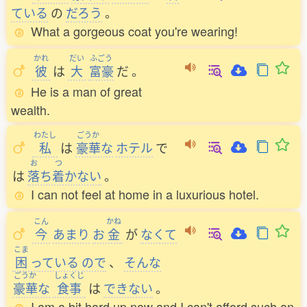
ている
の
だろう
。
What a gorgeous coat you're wearing!
かれ
だい
ふごう
彼
は
大
富豪
だ
。
He is a man of great
wealth.
わたし
ごうか
私
は
豪華
な
ホテル
で
お
つ
は
落
ち
着
かない
。
I can not feel at home in a luxurious hotel.
こん
かね
今
あまり
お
金
が
なくて
こま
困
っている
ので
、
そんな
ごうか
しょくじ
豪華
な
食事
は
できない
。
I am a bit hard up now and I can't afford such an