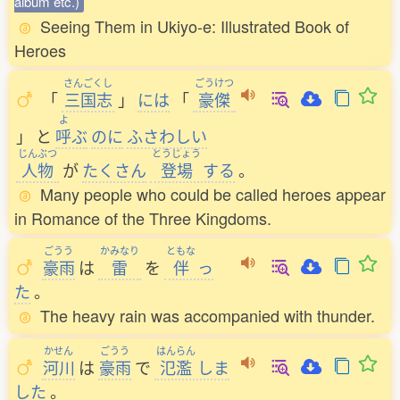
album etc.)
Seeing Them in Ukiyo-e: Illustrated Book of
Heroes
さんごくし
ごうけつ
「
三国志
」
には
「
豪傑
よ
」
と
呼
ぶ
のに
ふさわしい
じんぶつ
とうじょう
人物
が
たくさん
登場
する
。
Many people who could be called heroes appear
in Romance of the Three Kingdoms.
ごうう
かみなり
ともな
豪雨
は
雷
を
伴
っ
た
。
The heavy rain was accompanied with thunder.
かせん
ごうう
はんらん
河川
は
豪雨
で
氾濫
しま
した
。