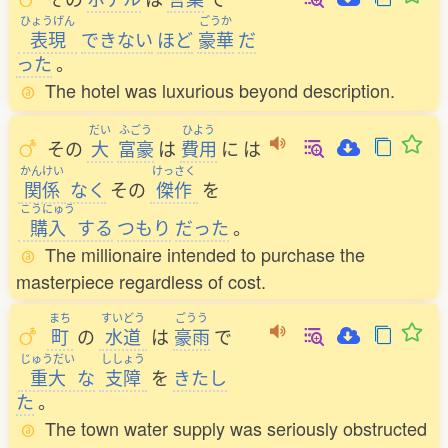
ひょうげん
ごうか
表現
できない
ほど
豪華
だ
った
。
The hotel was luxurious beyond description.
だい
ふごう
ひよう
その
大
富豪
は
費用
に
は
かんけい
けっさく
関係
なく
その
傑作
を
こうにゅう
購入
する
つもり
だった
。
The millionaire intended to purchase the
masterpiece regardless of cost.
まち
すいどう
ごうう
町
の
水道
は
豪雨
で
じゅうだい
ししょう
重大
な
支障
を
きたし
た
。
The town water supply was seriously obstructed