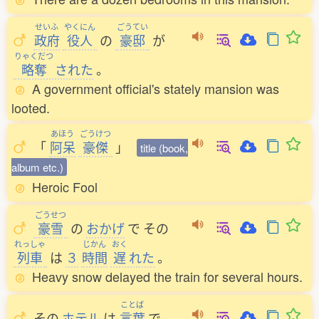
せいふ
やくにん
ごうてい
政府
役人
の
豪邸
が
りゃくだつ
略奪
された
。
A government official's stately mansion was
looted.
あほう
ごうけつ
「
阿呆
豪傑
」
title (book,
album etc.)
Heroic Fool
ごうせつ
豪雪
の
おかげ
で
その
れっしゃ
じかん
おく
列車
は
３
時間
遅
れた
。
Heavy snow delayed the train for several hours.
ことば
その
ホテル
は
言葉
で