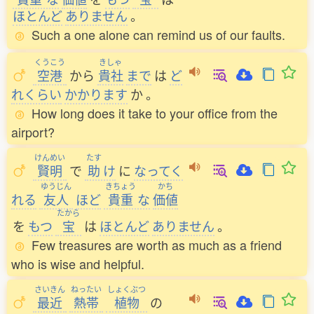
ほとんど
ありません
。
Such a one alone can remind us of our faults.
くうこう
きしゃ
空港
から
貴社
まで
は
ど
れくらい
かかります
か
。
How long does it take to your office from the
airport?
けんめい
たす
賢明
で
助
け
に
なってく
ゆうじん
きちょう
かち
れる
友人
ほど
貴重
な
価値
たから
を
もつ
宝
は
ほとんど
ありません
。
Few treasures are worth as much as a friend
who is wise and helpful.
さいきん
ねったい
しょくぶつ
最近
熱帯
植物
の