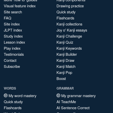
Visual feature index
Drawing practice
Site search
Quick study
FAQ
Flashcards
Site index
Kanji collections
JLPT index
Joy o' Kanji essays
Study index
Kanji Challenge
Lesson index
Kanji Quiz
Play index
Kanji Keywords
Testimonials
Kanji Builder
Contact
Kanji Draw
Subscribe
Kanji Match
Kanji Pop
Boost
WORDS
GRAMMAR
My word mastery
My grammar mastery
Quick study
AI TeachMe
Flashcards
AI Sentence Correct