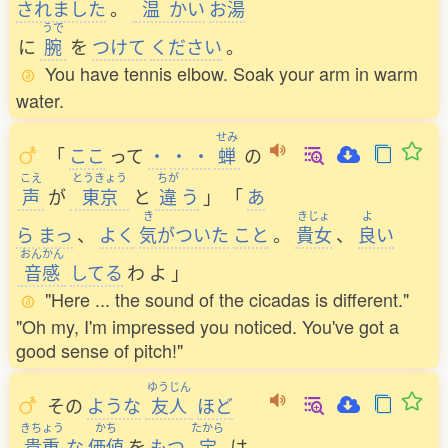
されました
。
温
かい
お
湯
うで
に
腕
を
つけて
ください
。
You have tennis elbow. Soak your arm in warm
water.
せみ
「
ここ
って
・
・
・
蝉
の
こえ
とうきょう
ちが
声
が
東京
と
違
う
」
「
あ
き
きじょ
よ
ら
まっ
、
よく
気
がついた
こと
。
貴女
、
良
い
おんかん
音感
してる
わ
よ
」
"Here ... the sound of the cicadas is different."
"Oh my, I'm impressed you noticed. You've got a
good sense of pitch!"
ゆうじん
その
ような
友人
ほど
きちょう
かち
たから
貴重
な
価値
を
もつ
宝
は