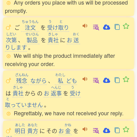
Any orders you place with us will be processed
promptly.
ちゅうもん
う
と
ご
注文
を
受
け
取
り
しだい
せいひん
きしゃ
おく
次第
、
製品
を
貴社
に
お
送
りします
。
We will ship the product immediately after
receiving your order.
ざんねん
わたし
残念
ながら
、
私
ども
きしゃ
へんじ
う
は
貴社
から
の
お
返事
を
受
け
と
取
っていません
。
Regrettably, we have not received your reply.
あした
あなた
かね
明日
貴方
に
その
お
金
を