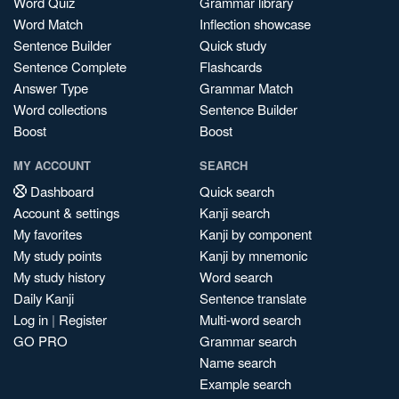
Word Quiz
Grammar library
Word Match
Inflection showcase
Sentence Builder
Quick study
Sentence Complete
Flashcards
Answer Type
Grammar Match
Word collections
Sentence Builder
Boost
Boost
MY ACCOUNT
SEARCH
Dashboard
Quick search
Account & settings
Kanji search
My favorites
Kanji by component
My study points
Kanji by mnemonic
My study history
Word search
Daily Kanji
Sentence translate
Log in
|
Register
Multi-word search
GO PRO
Grammar search
Name search
Example search