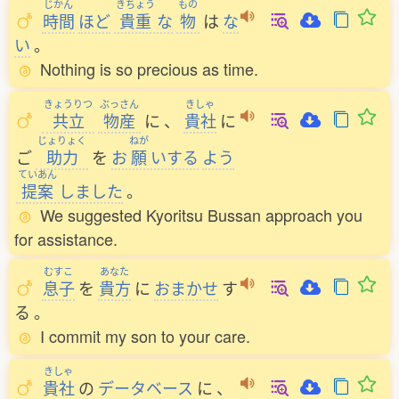
じかん
きちょう
もの
時間
ほど
貴重
な
物
は
な
い
。
Nothing is so precious as time.
きょうりつ
ぶっさん
きしゃ
共立
物産
に
、
貴社
に
じょりょく
ねが
ご
助力
を
お
願
いする
よう
ていあん
提案
しました
。
We suggested Kyoritsu Bussan approach you
for assistance.
むすこ
あなた
息子
を
貴方
に
おまかせ
す
る
。
I commit my son to your care.
きしゃ
貴社
の
データベース
に
、