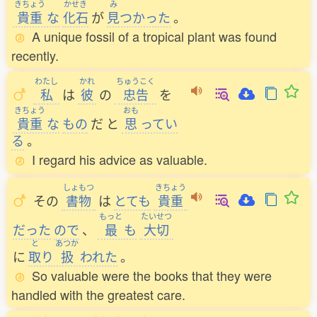
きちょう
かせき
み
貴重
な
化石
が
見
つかった
。
A unique fossil of a tropical plant was found
recently.
わたし
かれ
ちゅうこく
私
は
彼
の
忠告
を
きちょう
おも
貴重
な
もの
だ
と
思
ってい
る
。
I regard his advice as valuable.
しょもつ
きちょう
その
書物
は
とても
貴重
もっと
たいせつ
だった
ので
、
最
も
大切
と
あつか
に
取
り
扱
われた
。
So valuable were the books that they were
handled with the greatest care.