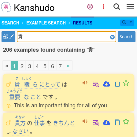
Kanshudo
SEARCH
EXAMPLE SEARCH
RESULTS
部
Search
206 examples found containing '貴'
«
»
1
2
3
4
5
6
7
き
しょく
貴
職
ら
にとって
は
じゅうよう
重要
な
こと
です
。
This is an important thing for all of you.
あなた
しごと
貴方
の
仕事
を
きちんと
し
なさい
。