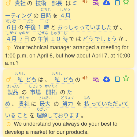
貴社
の
技術
部長
は
ミ
にちじ
しがつ
ーティング
の
日時
を
４月
むいか
ごご
じ
６日
の
午後
１
時
と
おっしゃっていました
が
、
しがつ
なのか
ごぜん
じゅう
じ
４月
７日
の
午前
１０
時
で
は
どう
でしょう
か
。
Your technical manager arranged a meeting for
1:00 p.m. on April 6, but how about April 7, at 10:00
a.m.?
わたし
わたし
私
ども
は
、
私
ども
の
せいひん
しじょう
かいたく
製品
の
市場
開拓
の
た
きしゃ
さいだい
どりょく
はら
め
、
貴社
に
最大
の
努力
を
払
っていただいて
りかい
いる
こと
を
理解
しております
。
We understand you always do your best to
develop a market for our products.