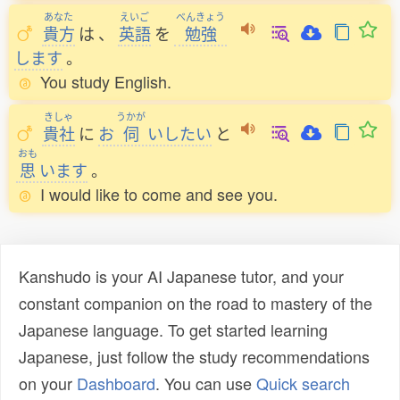
あなた
えいご
べんきょう
貴方
は
、
英語
を
勉強
します
。
You study English.
きしゃ
うかが
貴社
に
お
伺
いしたい
と
おも
思
います
。
I would like to come and see you.
Kanshudo is your AI Japanese tutor, and your
constant companion on the road to mastery of the
Japanese language. To get started learning
Japanese, just follow the study recommendations
on your
Dashboard
. You can use
Quick search