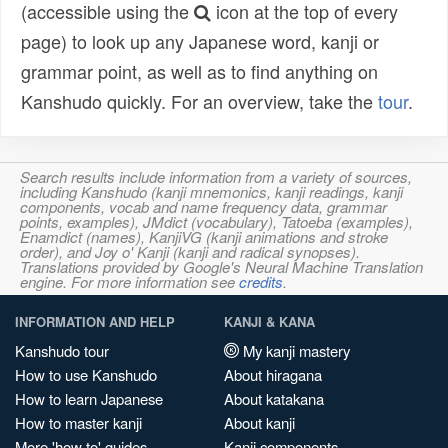
(accessible using the
icon at the top of every
page) to look up any Japanese word, kanji or
grammar point, as well as to find anything on
Kanshudo quickly. For an overview, take the
tour
.
Search results include information from a variety of sources,
including Kanshudo (kanji mnemonics, kanji readings, kanji
components, vocab and name frequency data, grammar
points, examples), JMdict (vocabulary), Tatoeba (examples),
Enamdict (names), KanjiVG (kanji animations and stroke
order), and Joy o' Kanji (kanji and radical synopses).
Translations provided by Google's Neural Machine Translation
engine. For more information see
credits
.
INFORMATION AND HELP
KANJI & KANA
Kanshudo tour
My kanji mastery
How to use Kanshudo
About hiragana
How to learn Japanese
About katakana
How to master kanji
About kanji
More 'how to' guides
Kanji components