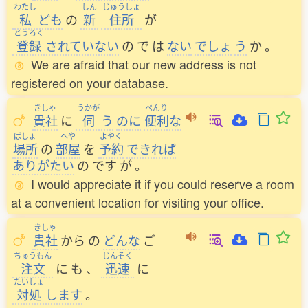
わたし
しん
じゅうしょ
私
ども
の
新
住所
が
とうろく
登録
されていない
の
で
は
ない
でしょ
う
か
。
We are afraid that our new address is not
registered on your database.
きしゃ
うかが
べんり
貴社
に
伺
う
のに
便利
な
ばしょ
へや
よやく
場所
の
部屋
を
予約
できれば
ありがたい
の
です
が
。
I would appreciate it if you could reserve a room
at a convenient location for visiting your office.
きしゃ
貴社
から
の
どんな
ご
ちゅうもん
じんそく
注文
に
も
、
迅速
に
たいしょ
対処
します
。