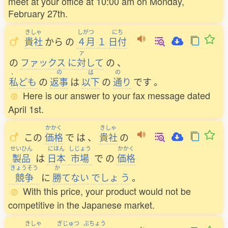
meet at your office at 10:00 am on Monday,
February 27th.
きしゃ
しがつ
にち
貴社
から
の
４月
１
日付
ァ
の
ファックス
に
対
して
の
、
、
の
は
の
私
ども
の
返事
は
以下
の
通
り
です
。
Here is our answer to your fax message dated
April 1st.
かかく
きしゃ
この
価格
で
は
、
貴社
の
せいひん
にほん
しじょう
かかく
製品
は
日本
市場
で
の
価格
きょうそう
か
競争
に
勝
てない
でしょ
う
。
With this price, your product would not be
competitive in the Japanese market.
きしゃ
ぎじゅつ
ぶちょう