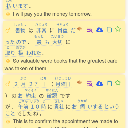
はら
払
います
。
I will pay you the money tomorrow.
しょもつ
ひじょう
きちょう
書物
は
非常
に
貴重
だ
もっと
たいせつ
った
ので
、
最
も
大切
に
と
あつか
取
り
扱
われた
。
So valuable were books that the greatest care
was taken of them.
がつ
にち
げつようび
２
月
２７
日
（
月曜日
やくそく
かくにん
）
の
お
約束
の
確認
です
ごぜん
じゅう
じ
きしゃ
うかが
が
、
午前
１０
時
に
貴社
に
お
伺
いする
という
こと
でした
ね
。
This is to confirm the appointment we made to