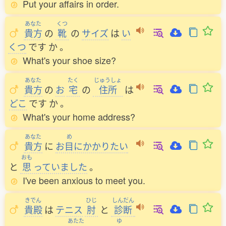
Put your affairs in order.
あなた
くつ
貴方
の
靴
の
サイズ
は
い
くつ
です
か
。
What's your shoe size?
あなた
たく
じゅうしょ
貴方
の
お
宅
の
住所
は
どこ
です
か
。
What's your home address?
あなた
め
貴方
に
お
目
にかかりたい
おも
と
思
っていました
。
I've been anxious to meet you.
きでん
ひじ
しんだん
貴殿
は
テニス
肘
と
診断
あたた
ゆ