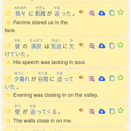
われわれ
ききん
せま
我々
に
飢饉
が
迫
った
。
Famine stared us in the
face.
かれ
えんぜつ
きはく
か
彼
の
演説
は
気迫
に
欠
けていた
。
His speech was lacking in soul.
ゆうぐ
たにま
せま
夕暮
れ
が
谷間
に
迫
って
いた
。
Evening was closing in on the valley.
かべ
せま
壁
が
迫
ってくる
。
The walls close in on me.