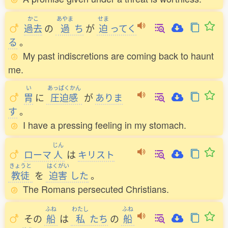
かこ
あやま
せま
過去
の
過
ち
が
迫
ってく
る
。
My past indiscretions are coming back to haunt
me.
い
あっぱくかん
胃
に
圧迫感
が
ありま
す
。
I have a pressing feeling in my stomach.
じん
ローマ
人
は
キリスト
きょうと
はくがい
教徒
を
迫害
した
。
The Romans persecuted Christians.
ふね
わたし
ふね
その
船
は
私
たち
の
船