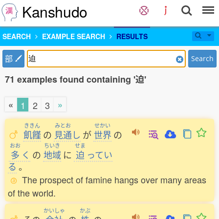
Kanshudo
SEARCH
EXAMPLE SEARCH
RESULTS
部
Search
71 examples found containing '迫'
«
»
1
2
3
ききん
みとお
せかい
飢饉
の
見通
し
が
世界
の
おお
ちいき
せま
多
く
の
地域
に
迫
ってい
る
。
The prospect of famine hangs over many areas
of the world.
かいしゃ
かぶ