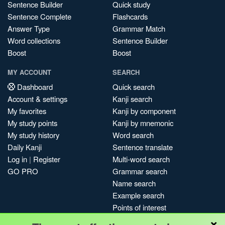
Sentence Builder
Quick study
Sentence Complete
Flashcards
Answer Type
Grammar Match
Word collections
Sentence Builder
Boost
Boost
MY ACCOUNT
SEARCH
Dashboard
Quick search
Account & settings
Kanji search
My favorites
Kanji by component
My study points
Kanji by mnemonic
My study history
Word search
Daily Kanji
Sentence translate
Log in
|
Register
Multi-word search
GO PRO
Grammar search
Name search
Example search
Points of interest
×
Site search