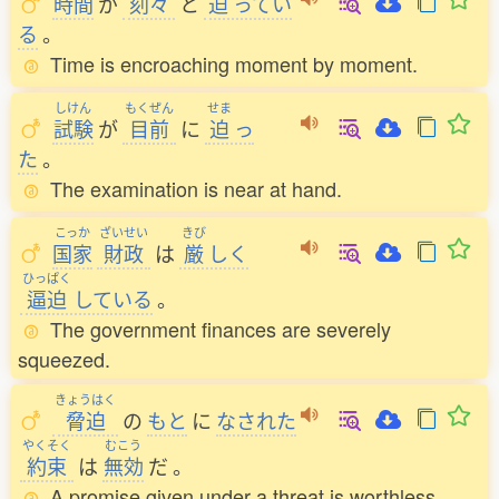
時間
が
刻々
と
迫
ってい
る
。
Time is encroaching moment by moment.
しけん
もくぜん
せま
試験
が
目前
に
迫
っ
た
。
The examination is near at hand.
こっか
ざいせい
きび
国家
財政
は
厳
しく
ひっぱく
逼迫
している
。
The government finances are severely
squeezed.
きょうはく
脅迫
の
もと
に
なされた
やくそく
むこう
約束
は
無効
だ
。
A promise given under a threat is worthless.