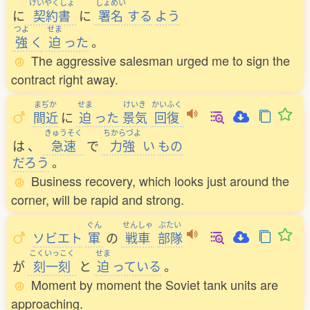
けいやくしょ
しょめい
に
契約書
に
署名
する
よう
つよ
せま
強
く
迫
った
。
The aggressive salesman urged me to sign the
contract right away.
まぢか
せま
けいき
かいふく
間近
に
迫
った
景気
回復
きゅうそく
ちからづよ
は
、
急速
で
力強
い
もの
だろう
。
Business recovery, which looks just around the
corner, will be rapid and strong.
ぐん
せんしゃ
ぶたい
ソビエト
軍
の
戦車
部隊
こくいっこく
せま
が
刻一刻
と
迫
っている
。
Moment by moment the Soviet tank units are
approaching.