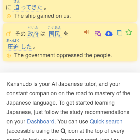
せま
に
迫
ってきた
。
The ship gained on us.
せいふ
こくみん
その
政府
は
国民
を
あっぱく
圧迫
した
。
The government oppressed the people.
Kanshudo is your AI Japanese tutor, and your
constant companion on the road to mastery of the
Japanese language. To get started learning
Japanese, just follow the study recommendations
on your
Dashboard
. You can use
Quick search
(accessible using the
icon at the top of every
page) to look up any Japanese word, kanji or