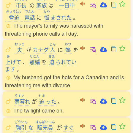
市長
の
家族
は
一日中
きょうはく
でんわ
なや
脅迫
電話
に
悩
まされた
。
The mayor's family was harassed with
threatening phone calls all day.
おっと
じん
ねつ
夫
が
カナダ
人
に
熱
を
あ
りこん
せま
上
げて
、
離婚
を
迫
られてい
ます
。
My husband got the hots for a Canadian and is
threatening me with divorce.
うすぐ
せま
薄暮
れ
が
迫
った
。
The twilight came on.
ごういん
はんばいいん
強引
な
販売員
が
すぐ