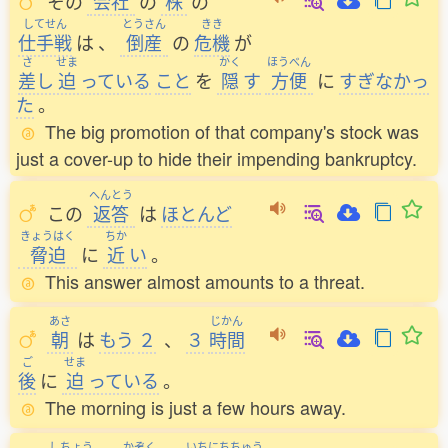
その
会社
の
株
の
してせん
とうさん
きき
仕手戦
は
、
倒産
の
危機
が
さ
せま
かく
ほうべん
差
し
迫
っている
こと
を
隠
す
方便
に
すぎなかっ
た
。
The big promotion of that company's stock was
just a cover-up to hide their impending bankruptcy.
へんとう
この
返答
は
ほとんど
きょうはく
ちか
脅迫
に
近
い
。
This answer almost amounts to a threat.
あさ
じかん
朝
は
もう
２
、
３
時間
ご
せま
後
に
迫
っている
。
The morning is just a few hours away.
しちょう
かぞく
いちにちちゅう