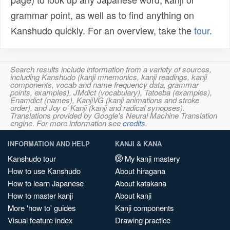
grammar point, as well as to find anything on
Kanshudo quickly. For an overview, take the
tour
.
Search results include information from a variety of sources,
including Kanshudo (kanji mnemonics, kanji readings, kanji
components, vocab and name frequency data, grammar
points, examples), JMdict (vocabulary), Tatoeba (examples),
Enamdict (names), KanjiVG (kanji animations and stroke
order), and Joy o' Kanji (kanji and radical synopses).
Translations provided by Google's Neural Machine Translation
engine. For more information see
credits
.
INFORMATION AND HELP
KANJI & KANA
Kanshudo tour
My kanji mastery
How to use Kanshudo
About hiragana
How to learn Japanese
About katakana
How to master kanji
About kanji
More 'how to' guides
Kanji components
Visual feature index
Drawing practice