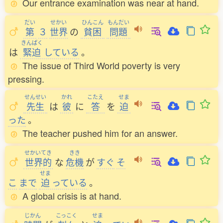
Our entrance examination was near at hand.
だい
せかい
ひんこん
もんだい
第
３
世界
の
貧困
問題
きんぱく
は
緊迫
している
。
The issue of Third World poverty is very
pressing.
せんせい
かれ
こたえ
せま
先生
は
彼
に
答
を
迫
った
。
The teacher pushed him for an answer.
せかいてき
きき
世界的
な
危機
が
すぐ
そ
せま
こ
まで
迫
っている
。
A global crisis is at hand.
じかん
こっこく
せま