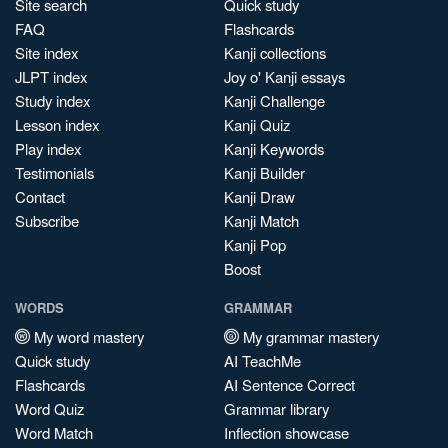
Site search
Quick study
FAQ
Flashcards
Site index
Kanji collections
JLPT index
Joy o' Kanji essays
Study index
Kanji Challenge
Lesson index
Kanji Quiz
Play index
Kanji Keywords
Testimonials
Kanji Builder
Contact
Kanji Draw
Subscribe
Kanji Match
Kanji Pop
Boost
WORDS
GRAMMAR
My word mastery
My grammar mastery
Quick study
AI TeachMe
Flashcards
AI Sentence Correct
Word Quiz
Grammar library
Word Match
Inflection showcase