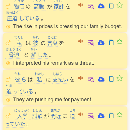
ぶっか
こうとう
かけい
物価
の
高騰
が
家計
を
あっぱく
圧迫
している
。
The rise in prices is pressing our family budget.
わたし
かれ
ことば
私
は
彼
の
言葉
を
きょうはく
かい
脅迫
と
解
した
。
I interpreted his remark as a threat.
かれ
わたし
しはら
彼
ら
は
私
に
支払
い
を
せま
迫
っている
。
They are pushing me for payment.
にゅうがく
しけん
まぢか
せま
入学
試験
が
間近
に
迫
っていた
。