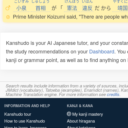
こいずみ
しゅしょう
けんぽう
いはん
やすくに
小泉
首相
が
「
憲法
違反
だ
から
靖国
Prime Minister Koizumi said, "There are people who 
Kanshudo is your AI Japanese tutor, and your constan
the study recommendations on your
Dashboard
. You
kanji or grammar point, as well as to find anything o
Search results include information from a variety of sources, i
JMdict (vocabulary), Tatoeba (examples), Enamdict (names), Kanji
Machine Translation engine. For more information see
credits
.
INFORMATION AND HELP
KANJI & KANA
Kanshudo tour
My kanji mastery
How to use Kanshudo
About hiragana
How to learn Japanese
About katakana