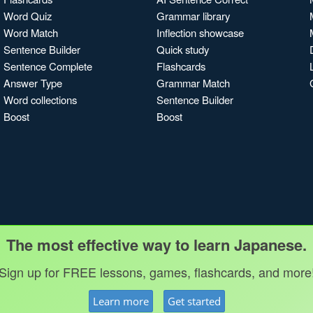
Word Quiz
Grammar library
Word Match
Inflection showcase
Sentence Builder
Quick study
Sentence Complete
Flashcards
Answer Type
Grammar Match
Word collections
Sentence Builder
Boost
Boost
The most effective way to learn Japanese.
Sign up for FREE lessons, games, flashcards, and more
Learn more
Get started