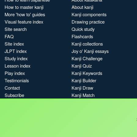
How to master kanji
About kanji
More 'how to' guides
Kanji components
Visual feature index
Drawing practice
Site search
Quick study
FAQ
Flashcards
Site index
Kanji collections
JLPT index
Joy o' Kanji essays
Study index
Kanji Challenge
Lesson index
Kanji Quiz
Play index
Kanji Keywords
Testimonials
Kanji Builder
Contact
Kanji Draw
Subscribe
Kanji Match
Kanji Pop
Boost
Jobs & opportunities
Privacy
Credits
Terms & conditions