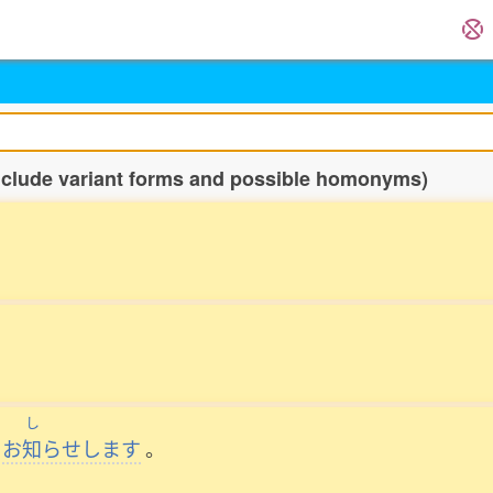
include variant forms and possible homonyms)
し
お
知
らせします
。