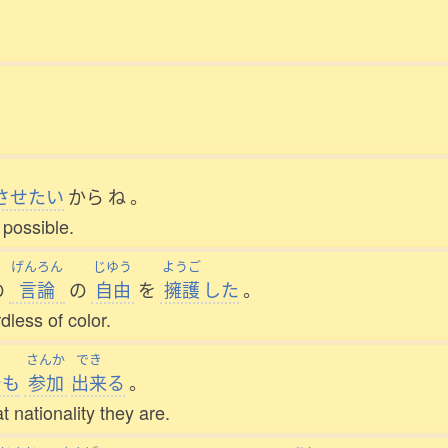
させたい
から
ね
。
 possible.
げんろん
じゆう
ようご
の
言論
の
自由
を
擁護
した
。
less of color.
さんか
でき
でも
参加
出来
る
。
 nationality they are.