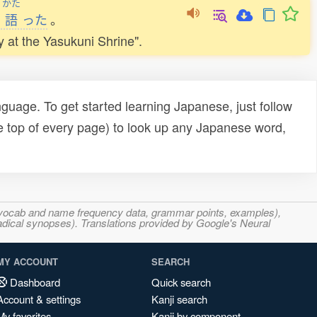
かた
語
った
。
y at the Yasukuni Shrine".
uage. To get started learning Japanese, just follow
e top of every page) to look up any Japanese word,
s, vocab and name frequency data, grammar points, examples),
adical synopses). Translations provided by Google's Neural
MY ACCOUNT
SEARCH
Dashboard
Quick search
Account & settings
Kanji search
My favorites
Kanji by component