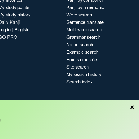
My study points
Kanji by mnemonic
My study history
Word search
Daily Kanji
Sentence translate
Log in
|
Register
Multi-word search
GO PRO
Grammar search
Name search
Example search
Points of interest
Site search
My search history
Search index
×
!
Blog
Copyright © Kanshudo 2025