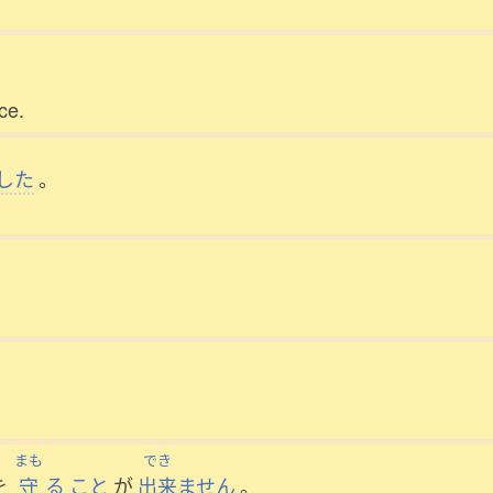
。
ce.
した
。
まも
でき
を
守
る
こと
が
出来
ません
。