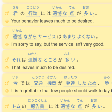
きみ
こうどう
いかん
てん
おお
君
の
行動
に
は
遺憾
な
点
が
多
い
。
Your behavior leaves much to be desired.
いかん
遺憾
ながら
サービス
は
あまり
よくない
。
I'm sorry to say, but the service isn't very good.
いかん
おお
それ
は
遺憾
な
ところ
が
多
い
。
That leaves much to be desired.
いま
こうつう
きかん
はったつ
ある
今
で
は
交通
機関
が
発達
した
ため
、
歩
It is regrettable that few people should walk today 
ほうこくしょ
いかん
てん
おお
トム
の
報告書
に
は
遺憾
な
点
が
多
い
。