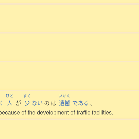
ひと
すく
いかん
く
人
が
少
ない
の
は
遺憾
である
。
because of the development of traffic facilities.