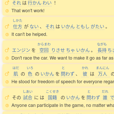
それ
は
行
かん
わい
！
That won't work!
しかた
仕方
が
ない
、
それ
は
いかん
ともし
がたい
。
It can't be helped.
からまわ
ながも
エンジン
を
空回
りさせ
ちゃ
いかん
。
長持
ち
Don't race the car. We want to make it go as far as
はだ
いろ
と
かれ
まんにん
肌
の
色
の
いかん
を
問
わず
、
彼
は
万人
He stood for freedom of speech for everyone regard
しあい
こくせき
と
だれ
その
試合
に
は
国籍
の
いかん
を
問
わず
誰
Anyone can participate in the game, no matter what