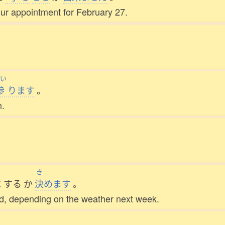
 our appointment for February 27.
い
参
ります
。
n.
き
に
する
か
決
めます
。
ed, depending on the weather next week.