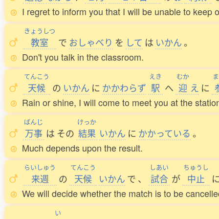
I regret to inform you that I will be unable to keep
きょうしつ
教室
で
おしゃべり
を
して
は
いかん
。
Don't you talk in the classroom.
てんこう
えき
むか
ま
天候
の
いかん
に
かかわらず
駅
へ
迎
え
に
Rain or shine, I will come to meet you at the statio
ばんじ
けっか
万事
は
その
結果
いかん
に
かかっている
。
Much depends upon the result.
らいしゅう
てんこう
しあい
ちゅうし
来週
の
天候
いかん
で
、
試合
が
中止
We will decide whether the match is to be cancell
い