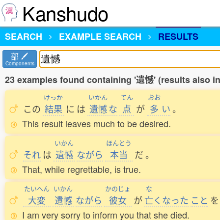
Kanshudo
SEARCH
EXAMPLE SEARCH
RESULTS
部
Components
23 examples found containing '遺憾' (results also 
けっか
いかん
てん
おお
この
結果
に
は
遺憾
な
点
が
多
い
。
This result leaves much to be desired.
いかん
ほんとう
それ
は
遺憾
ながら
本当
だ
。
That, while regrettable, is true.
たいへん
いかん
かのじょ
な
大変
遺憾
ながら
彼女
が
亡
くなった
こと
を
I am very sorry to inform you that she died.