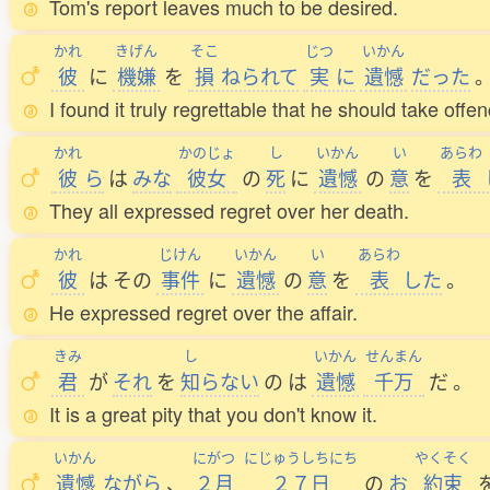
Tom's report leaves much to be desired.
かれ
きげん
そこ
じつ
いかん
彼
に
機嫌
を
損
ねられて
実
に
遺憾
だった
I found it truly regrettable that he should take offen
かれ
かのじょ
し
いかん
い
あらわ
彼
ら
は
みな
彼女
の
死
に
遺憾
の
意
を
表
They all expressed regret over her death.
かれ
じけん
いかん
い
あらわ
彼
は
その
事件
に
遺憾
の
意
を
表
した
。
He expressed regret over the affair.
きみ
し
いかん
せんまん
君
が
それ
を
知
らない
の
は
遺憾
千万
だ
。
It is a great pity that you don't know it.
いかん
にがつ
にじゅうしちにち
やくそく
遺憾
ながら
、
２月
２７日
の
お
約束