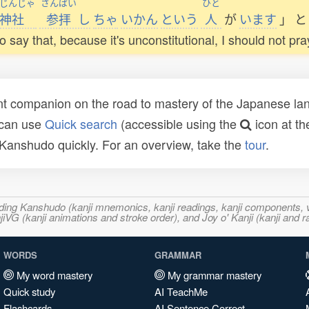
じんじゃ
さんぱい
ひと
神社
参拝
し
ちゃ
いかん
という
人
が
います
」
と
say that, because it's unconstitutional, I should not pra
t companion on the road to mastery of the Japanese lang
 can use
Quick search
(accessible using the
icon at th
n Kanshudo quickly. For an overview, take the
tour
.
ncluding Kanshudo (kanji mnemonics, kanji readings, kanji component
VG (kanji animations and stroke order), and Joy o' Kanji (kanji and r
WORDS
GRAMMAR
My word mastery
My grammar mastery
Quick study
AI TeachMe
Flashcards
AI Sentence Correct