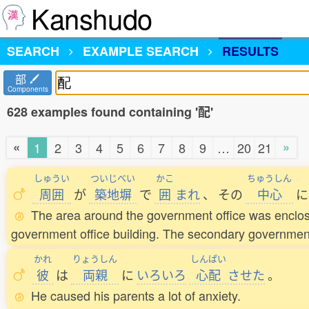
Kanshudo
SEARCH
EXAMPLE SEARCH
RESULTS
部
Components
628 examples found containing '配'
«
»
1
2
3
4
5
6
7
8
9
…
20
21
しゅうい
ついじべい
かこ
ちゅうしん
周囲
が
築地塀
で
囲
まれ
、
その
中心
に
The area around the government office was enclosed
government office building. The secondary government o
かれ
りょうしん
しんぱい
彼
は
両親
に
いろいろ
心配
させた
。
He caused his parents a lot of anxiety.