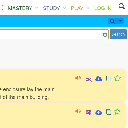
MASTERY
STUDY
PLAY
LOG IN
Search
。
he enclosure lay the main
 of the main building.