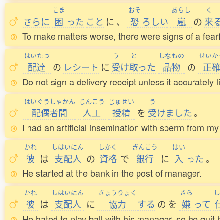
こま
おそ
あらし
く
さらに
困
った
こと
に
、
恐
ろしい
嵐
の
来
To make matters worse, there were signs of a fearf
はいたつ
う
と
しなもの
せいか
配達
の
レシート
に
受
け
取
った
品物
の
正
Do not sign a delivery receipt unless it accurately 
はいぐうしゃかん
じんこう
じゅせい
う
配偶者間
人工
授精
を
受
けました
。
I had an artificial insemination with sperm from m
かれ
しはいにん
しかく
ぎんこう
はい
彼
は
支配人
の
資格
で
銀行
に
入
った
。
He started at the bank in the post of manager.
かれ
しはいにん
きょうりょく
きら
し
彼
は
支配人
に
協力
する
の
を
嫌
って
He hated to play ball with his manager, so he quit h