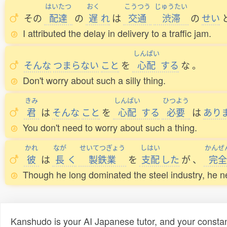
はいたつ
おく
こうつう
じゅうたい
その
配達
の
遅
れ
は
交通
渋滞
の
せい
I attributed the delay in delivery to a traffic jam.
しんぱい
そんな
つまらない
こと
を
心配
する
な
。
Don't worry about such a silly thing.
きみ
しんぱい
ひつよう
君
は
そんな
こと
を
心配
する
必要
は
あり
You don't need to worry about such a thing.
かれ
なが
せいてつぎょう
しはい
かんぜ
彼
は
長
く
製鉄業
を
支配
した
が
、
完全
Though he long dominated the steel industry, he 
Kanshudo is your AI Japanese tutor, and your constan