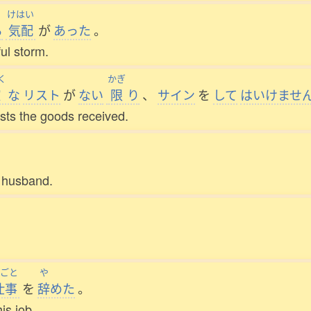
けはい
る
気配
が
あった
。
ul storm.
く
かぎ
確
な
リスト
が
ない
限
り
、
サイン
を
して
はいけませ
lists the goods received.
y husband.
ごと
や
仕事
を
辞
めた
。
is job.