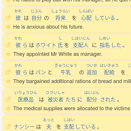
かれ
じぶん
しょうらい
しんぱい
彼
は
自分
の
将来
を
心配
している
。
He is anxious about his future.
かれ
し
しはいにん
しめい
彼
ら
は
ホワイト
氏
を
支配人
に
指名
した
。
They appointed Mr White as manager.
かれ
ぎゅうにゅう
ついか
はいきゅう
彼
ら
は
パン
と
牛乳
の
追加
配給
を
They bargained additional rations of bread and mil
いりょうひん
ひさいしゃ
はいぶん
医療品
は
被災者
たち
に
配分
された
。
The medical supplies were allocated to the victims 
おっと
しはい
ナンシー
は
夫
を
支配
している
。