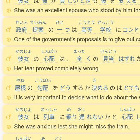
彼女
は
彼
が
貧
しい
とき
も
彼
を
支
える
She was an excellent spouse who stood by him th
せいふ
ていあん
ひと
こうとう
がっこう
政府
提案
の
一
つ
は
高等
学校
に
コンド
One of the government's proposals is to give out 
かのじょ
しんぱい
まった
けんとう
彼女
の
心配
は
、
全
く
の
見当
はずれ
Her fear proved completely wrong.
やね
こうばい
き
屋根
の
勾配
を
どう
する
か
決
める
の
は
とても
It is very important to decide what to do about the 
かのじょ
れっしゃ
の
おく
しんぱい
彼女
は
列車
に
乗
り
遅
れない
か
と
心配
She was anxious lest she might miss the train.
しんぱい
み
どく