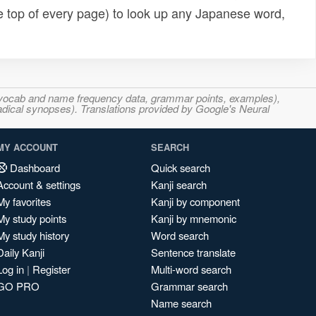
e top of every page) to look up any Japanese word,
s, vocab and name frequency data, grammar points, examples),
adical synopses). Translations provided by Google's Neural
MY ACCOUNT
SEARCH
Dashboard
Quick search
Account & settings
Kanji search
My favorites
Kanji by component
My study points
Kanji by mnemonic
My study history
Word search
Daily Kanji
Sentence translate
Log in
|
Register
Multi-word search
GO PRO
Grammar search
Name search