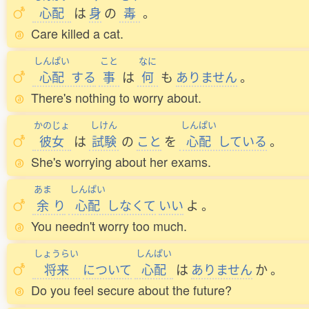
心配
は
身
の
毒
。
Care killed a cat.
しんぱい
こと
なに
心配
する
事
は
何
も
ありません
。
There's nothing to worry about.
かのじょ
しけん
しんぱい
彼女
は
試験
の
こと
を
心配
している
。
She's worrying about her exams.
あま
しんぱい
余
り
心配
しなくて
いい
よ
。
You needn't worry too much.
しょうらい
しんぱい
将来
について
心配
は
ありません
か
。
Do you feel secure about the future?