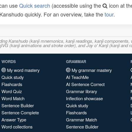
 can use
Quick search
(accessible using the
icon at th
n Kanshudo quickly. For an overview, take the
tour
.
ncluding Kanshudo (kanji mnemonics, kanji readings, kanji component
VG (kanji animations and stroke order), and Joy o' Kanji (kanji and r
WORDS
GRAMMAR
My word mastery
My grammar mastery
Quick study
AI TeachMe
Flashcards
AI Sentence Correct
Word Quiz
Grammar library
Word Match
Inflection showcase
Sentence Builder
Quick study
Sentence Complete
Flashcards
Answer Type
Grammar Match
Word collections
Sentence Builder