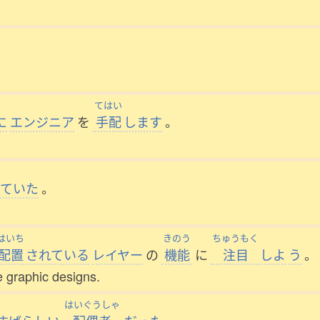
てはい
に
エンジニア
を
手配
します
。
していた
。
はいち
きのう
ちゅうもく
配置
されている
レイヤー
の
機能
に
注目
しよ
う
。
e graphic designs.
はいぐうしゃ