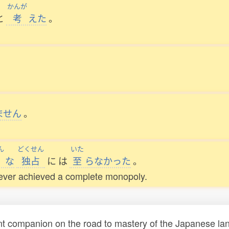
かんが
と
考
えた
。
ません
。
ん
どくせん
いた
な
独占
に
は
至
らなかった
。
never achieved a complete monopoly.
t companion on the road to mastery of the Japanese lang