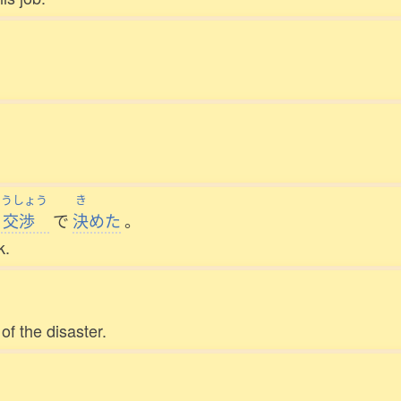
こうしょう
き
交渉
で
決
めた
。
k.
of the disaster.