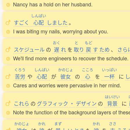
Nancy has a hold on her husband.
しんぱい
すごく
心配
しました
。
I was biting my nails, worrying about you.
おく
と
もど
スケジュール
の
遅
れ
を
取
り
戻
す
ため
、
さら
We'll find more engineers to recover the schedule.
くろう
しんぱい
かのじょ
こころ
いっぱい
苦労
や
心配
が
彼女
の
心
を
一杯
に
Cares and worries were pervasive in her mind.
はいけい
これら
の
グラフィック
・
デザイン
の
背景
に
Note the function of the background layers of thes
かのじょ
かれ
まず
かれ
ささ