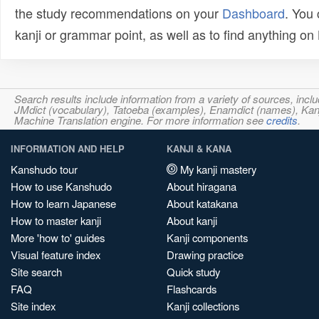
the study recommendations on your
Dashboard
. You
kanji or grammar point, as well as to find anything o
Search results include information from a variety of sources, i
JMdict (vocabulary), Tatoeba (examples), Enamdict (names), Kanji
Machine Translation engine. For more information see
credits
.
INFORMATION AND HELP
KANJI & KANA
Kanshudo tour
My kanji mastery
How to use Kanshudo
About hiragana
How to learn Japanese
About katakana
How to master kanji
About kanji
More 'how to' guides
Kanji components
Visual feature index
Drawing practice
Site search
Quick study
FAQ
Flashcards
Site index
Kanji collections