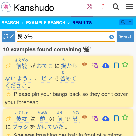
Kanshudo
SEARCH
EXAMPLE SEARCH
RESULTS
部
Search
10 examples found containing '髪'
まえがみ
か
前髪
が
おでこ
に
掛
から
と
ない
ように
、
ピン
で
留
めて
ください
。
Please pin your bangs back so they don't cover
your forehead.
かのじょ
かがみ
まえ
かみ
彼女
は
鏡
の
前
で
髪
に
ブラシ
を
かけていた
。
She was brushing her hair in front of a mirror.