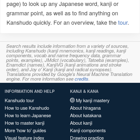
page) to look up any Japanese word, kanji or
grammar point, as well as to find anything on
Kanshudo quickly. For an overview, take the
tour
.
Search results include information from a variety of sources,
including Kanshudo (kanji mnemonics, kanji readings, kanji
components, vocab and name frequency data, grammar
points, examples), JMdict (vocabulary), Tatoeba (examples),
Enamdict (names), KanjiVG (kanji animations and stroke
order), and Joy o' Kanji (kanji and radical synopses).
Translations provided by Google's Neural Machine Translation
engine. For more information see
credits
.
INFORMATION AND HELP
KANJI & KANA
Kanshudo tour
My kanji mastery
How to use Kanshudo
About hiragana
How to learn Japanese
About katakana
How to master kanji
About kanji
More 'how to' guides
Kanji components
Visual feature index
Drawing practice