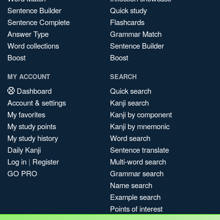
Sentence Builder
Quick study
Sentence Complete
Flashcards
Answer Type
Grammar Match
Word collections
Sentence Builder
Boost
Boost
MY ACCOUNT
SEARCH
Dashboard
Quick search
Account & settings
Kanji search
My favorites
Kanji by component
My study points
Kanji by mnemonic
My study history
Word search
Daily Kanji
Sentence translate
Log in
|
Register
Multi-word search
GO PRO
Grammar search
Name search
Example search
Points of interest