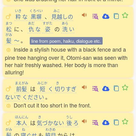
いき
くろべい
みこ
粋
な
黒塀
、
見越
しの
まつ
あだ
すがた
あら
松
に
、
仇
な
姿
の
洗
い
がみ
髪
〜
。
line from poem, haiku, dialogue etc.
Inside a stylish house with a black fence and a
pine tree hanging over it, Otomi-san was seen with
her hair freshly washed. Her body is more than
alluring!
まえがみ
みじか
き
前髪
は
短
く
切
りすぎ
ないで
ください
。
Don't cut it too short in the front.
ほんにん
き
うし
本人
は
気
づかない
後
ろ
がみ
ね
わきめ
髪
の
寝
ぐせ
も
脇目
から
は