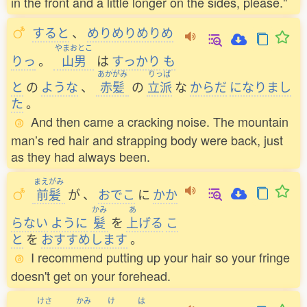
in the front and a little longer on the sides, please."
すると
、
めりめりめりめ
やまおとこ
りっ
。
山男
は
すっかり
も
あかがみ
りっぱ
と
の
ような
、
赤髪
の
立派
な
からだ
になりまし
た
。
And then came a cracking noise. The mountain
man’s red hair and strapping body were back, just
as they had always been.
まえがみ
前髪
が
、
おでこ
に
かか
かみ
あ
らない
ように
髪
を
上
げる
こ
と
を
おすすめします
。
I recommend putting up your hair so your fringe
doesn't get on your forehead.
けさ
かみ
け
は