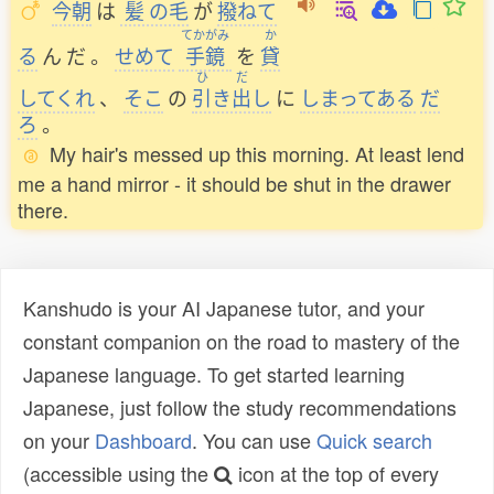
今朝
は
髪
の
毛
が
撥
ねて
てかがみ
か
る
ん
だ
。
せめて
手鏡
を
貸
ひ
だ
してくれ
、
そこ
の
引
き
出
し
に
しまってある
だ
ろ
。
My hair's messed up this morning. At least lend
me a hand mirror - it should be shut in the drawer
there.
Kanshudo is your AI Japanese tutor, and your
constant companion on the road to mastery of the
Japanese language. To get started learning
Japanese, just follow the study recommendations
on your
Dashboard
. You can use
Quick search
(accessible using the
icon at the top of every