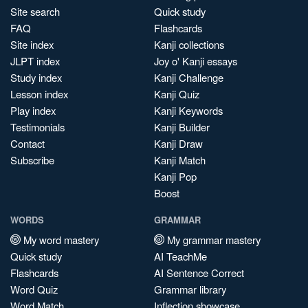
Site search
Quick study
FAQ
Flashcards
Site index
Kanji collections
JLPT index
Joy o' Kanji essays
Study index
Kanji Challenge
Lesson index
Kanji Quiz
Play index
Kanji Keywords
Testimonials
Kanji Builder
Contact
Kanji Draw
Subscribe
Kanji Match
Kanji Pop
Boost
WORDS
GRAMMAR
My word mastery
My grammar mastery
Quick study
AI TeachMe
Flashcards
AI Sentence Correct
Word Quiz
Grammar library
Word Match
Inflection showcase