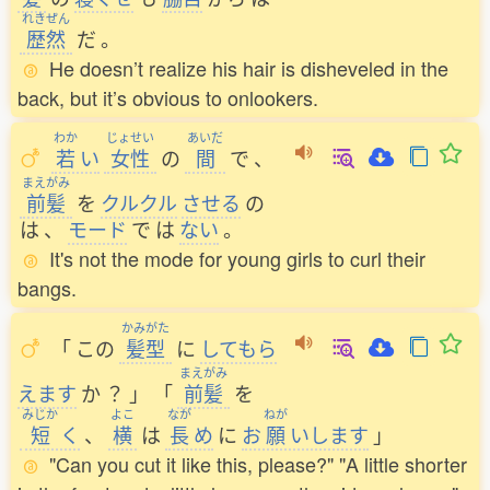
れきぜん
歴然
だ
。
He doesn’t realize his hair is disheveled in the
back, but it’s obvious to onlookers.
わか
じょせい
あいだ
若
い
女性
の
間
で
、
まえがみ
前髪
を
クルクル
させる
の
は
、
モード
で
は
ない
。
It's not the mode for young girls to curl their
bangs.
かみがた
「
この
髪型
に
してもら
まえがみ
えます
か
？
」
「
前髪
を
みじか
よこ
なが
ねが
短
く
、
横
は
長
め
に
お
願
いします
」
"Can you cut it like this, please?" "A little shorter