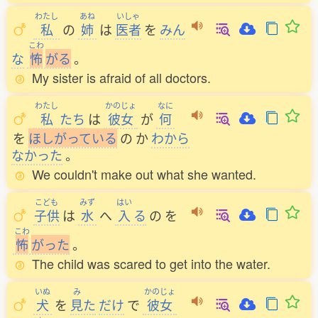
わたし
あね
いしゃ
私
の
姉
は
医者
を
みん
こわ
な
怖
が
る
。
My sister is afraid of all doctors.
わたし
かのじょ
なに
私
たち
は
彼女
が
何
を
ほ
し
が
っ
て
い
る
の
か
わから
なかった
。
We couldn't make out what she wanted.
こども
みず
はい
子供
は
水
へ
入
る
の
を
こわ
怖
が
っ
た
。
The child was scared to get into the water.
いぬ
み
かのじょ
犬
を
見
た
だけ
で
彼女