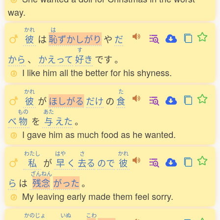
way.
かれ
は
彼
は
恥
ず
か
し
が
り
や
だ
す
から
、
かえって
好
き
です
。
I like him all the better for his shyness.
かれ
た
彼
が
ほ
し
が
る
だけ
の
食
もの
あた
べ
物
を
与
えた
。
I gave him as much food as he wanted.
わたし
はや
さ
かれ
私
が
早
く
去
る
ので
彼
ざんねん
ら
は
残
念
が
っ
た
。
My leaving early made them feel sorry.
かのじょ
いぬ
こわ