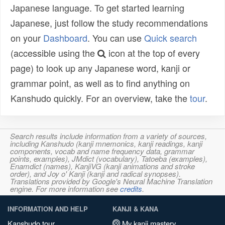
Japanese language. To get started learning
Japanese, just follow the study recommendations
on your
Dashboard
. You can use
Quick search
(accessible using the
icon at the top of every
page) to look up any Japanese word, kanji or
grammar point, as well as to find anything on
Kanshudo quickly. For an overview, take the
tour
.
Search results include information from a variety of sources,
including Kanshudo (kanji mnemonics, kanji readings, kanji
components, vocab and name frequency data, grammar
points, examples), JMdict (vocabulary), Tatoeba (examples),
Enamdict (names), KanjiVG (kanji animations and stroke
order), and Joy o' Kanji (kanji and radical synopses).
Translations provided by Google's Neural Machine Translation
engine. For more information see
credits
.
INFORMATION AND HELP
KANJI & KANA
Kanshudo tour
My kanji mastery