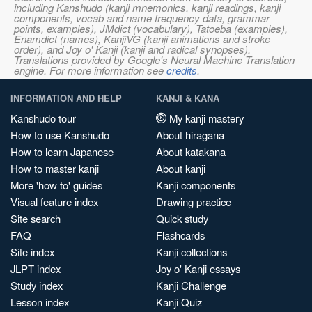
including Kanshudo (kanji mnemonics, kanji readings, kanji
components, vocab and name frequency data, grammar
points, examples), JMdict (vocabulary), Tatoeba (examples),
Enamdict (names), KanjiVG (kanji animations and stroke
order), and Joy o' Kanji (kanji and radical synopses).
Translations provided by Google's Neural Machine Translation
engine. For more information see
credits
.
INFORMATION AND HELP
KANJI & KANA
Kanshudo tour
My kanji mastery
How to use Kanshudo
About hiragana
How to learn Japanese
About katakana
How to master kanji
About kanji
More 'how to' guides
Kanji components
Visual feature index
Drawing practice
Site search
Quick study
FAQ
Flashcards
Site index
Kanji collections
JLPT index
Joy o' Kanji essays
Study index
Kanji Challenge
Lesson index
Kanji Quiz