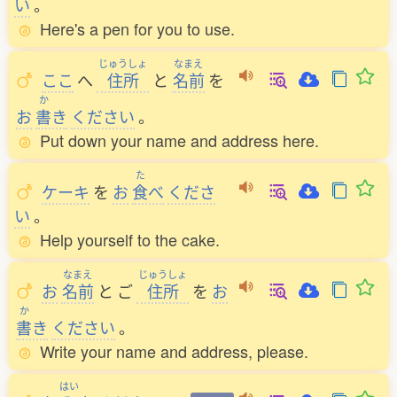
い
。
Here's a pen for you to use.
じゅうしょ
なまえ
ここ
へ
住所
と
名前
を
か
お
書
き
ください
。
Put down your name and address here.
た
ケーキ
を
お
食
べ
くださ
い
。
Help yourself to the cake.
なまえ
じゅうしょ
お
名前
と
ご
住所
を
お
か
書
き
ください
。
Write your name and address, please.
はい