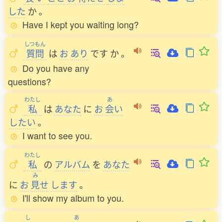
した
か
。
Have I kept you waiting long?
しつもん
質問
は
お
あり
です
か
。
Do you have any
questions?
わたし
あ
私
は
あなた
に
お
会
い
したい
。
I want to see you.
わたし
私
の
アルバム
を
あなた
み
に
お
見
せ
します
。
I'll show my album to you.
し
あ