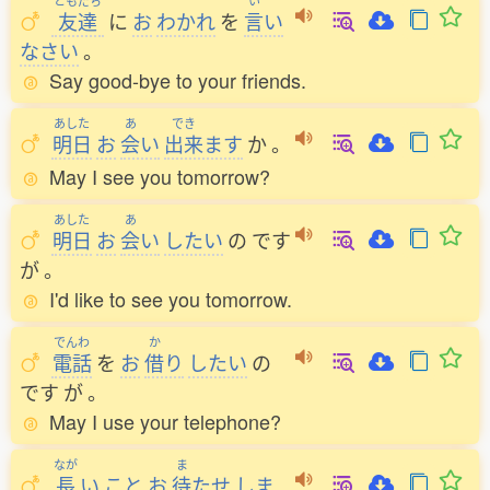
ともだち
い
友達
に
お
わかれ
を
言
い
なさい
。
Say good-bye to your friends.
あした
あ
でき
明日
お
会
い
出来
ます
か
。
May I see you tomorrow?
あした
あ
明日
お
会
い
したい
の
です
が
。
I'd like to see you tomorrow.
でんわ
か
電話
を
お
借
り
したい
の
です
が
。
May I use your telephone?
なが
ま
長
い
こと
お
待
たせ
しま