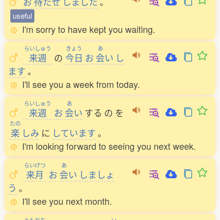
お
待
たせ
しました
。
useful
I'm sorry to have kept you waiting.
らいしゅう
きょう
あ
来週
の
今日
お
会
い
し
ます
。
I'll see you a week from today.
らいしゅう
あ
来週
お
会
い
する
の
を
たの
楽
しみ
に
しています
。
I'm looking forward to seeing you next week.
らいげつ
あ
来月
お
会
い
しましょ
う
。
I'll see you next month.