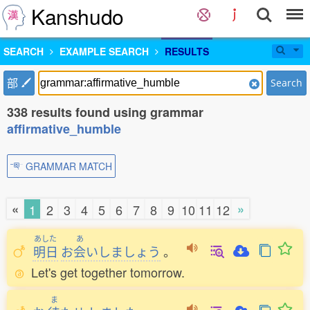
Kanshudo
SEARCH
EXAMPLE SEARCH
RESULTS
部
Search
338 results found using grammar
affirmative_humble
GRAMMAR MATCH
«
»
1
2
3
4
5
6
7
8
9
10
11
12
あした
あ
明日
お
会
いしましょう
。
Let's get together tomorrow.
ま