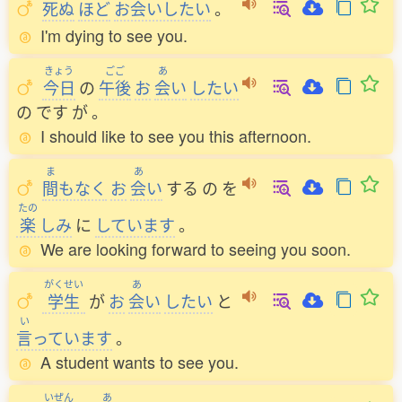
死
ぬ
ほど
お
会
いしたい
。
I'm dying to see you.
きょう
ごご
あ
今日
の
午後
お
会
い
したい
の
です
が
。
I should like to see you this afternoon.
ま
あ
間
もなく
お
会
い
する
の
を
たの
楽
しみ
に
しています
。
We are looking forward to seeing you soon.
がくせい
あ
学生
が
お
会
い
したい
と
い
言
っています
。
A student wants to see you.
いぜん
あ