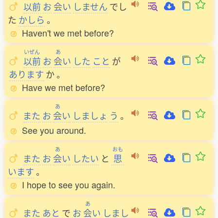
以前
お
会
い
しません
でし
た
かしら
。
Haven't we met before?
いぜん
あ
以前
お
会
い
した
こと
が
あります
か
。
Have we met before?
あ
また
お
会
い
しましょ
う
。
See you around.
あ
おも
また
お
会
い
したい
と
思
います
。
I hope to see you again.
あ
また
あと
で
お
会
い
しまし