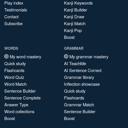
Play index
Kanji Keywords
Testimonials
Kanji Builder
Contact
Kanji Draw
Subscribe
Kanji Match
Kanji Pop
Boost
WORDS
GRAMMAR
My word mastery
My grammar mastery
Quick study
AI TeachMe
Flashcards
AI Sentence Correct
Word Quiz
Grammar library
Word Match
Inflection showcase
Sentence Builder
Quick study
Sentence Complete
Flashcards
Answer Type
Grammar Match
Word collections
Sentence Builder
Boost
Boost