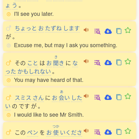
ょ
う
。
I'll see you later.
ちょっと
お
たずね
します
が
。
Excuse me, but may I ask you something.
き
その
こと
は
お
聞
き
に
な
った
かもしれない
。
You may have heard of that.
あ
スミス
さん
に
お
会
い
した
い
の
です
が
。
I would like to see Mr Smith.
つか
この
ペン
を
お
使
いくださ