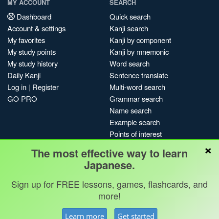
MY ACCOUNT
SEARCH
Dashboard
Quick search
Account & settings
Kanji search
My favorites
Kanji by component
My study points
Kanji by mnemonic
My study history
Word search
Daily Kanji
Sentence translate
Log in
|
Register
Multi-word search
GO PRO
Grammar search
Name search
Example search
Points of interest
×
Site search
The most effective way to learn
My search history
Japanese.
Search index
Sign up for FREE lessons, games, flashcards, and
Blog
more!
Jobs & opportunities
Privacy
Credits
Copyright ©
Learn more
Get started
Terms & conditions
Kanshudo 2025