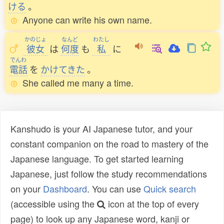
ける
。
Anyone can write his own name.
かのじょ
なんど
わたし
彼女
は
何度
も
私
に
でんわ
電話
を
かけてきた
。
She called me many a time.
Kanshudo is your AI Japanese tutor, and your
constant companion on the road to mastery of the
Japanese language. To get started learning
Japanese, just follow the study recommendations
on your
Dashboard
. You can use
Quick search
(accessible using the
icon at the top of every
page) to look up any Japanese word, kanji or