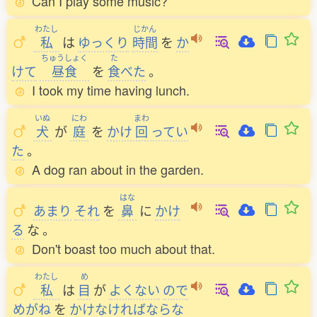
Can I play some music?
わたし
じかん
私
は
ゆっくり
時間
を
か
ちゅうしょく
た
けて
昼食
を
食
べた
。
I took my time having lunch.
いぬ
にわ
まわ
犬
が
庭
を
かけ
回
ってい
た
。
A dog ran about in the garden.
はな
あまり
それ
を
鼻
に
かけ
る
な
。
Don't boast too much about that.
わたし
め
私
は
目
が
よくない
ので
めがね
を
かけなければならな