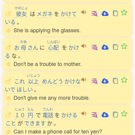
かのじょ
彼女
は
メガネ
を
かけて
いる
。
She is applying the glasses.
かあ
しんぱい
お
母
さん
に
心配
を
かけ
る
な
。
Don't be a trouble to mother.
いじょう
これ
以上
めんどう
かけな
いで
ほしい
。
Don't give me any more trouble.
じゅう
えん
でんわ
１０
円
で
電話
を
かける
こと
が
できます
か
。
Can I make a phone call for ten yen?