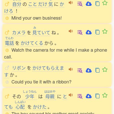
自分
の
こと
だけ
気
に
か
けろ
！
Mind your own business!
み
カメラ
を
見
ていて
ね
。
でんわ
電話
を
かけてくる
から
。
Watch the camera for me while I make a phone
call.
リボン
を
かけてもらえま
す
か
。
Could you tie it with a ribbon?
しょうねん
ははおや
その
少年
は
母親
に
と
しんぱい
ても
心配
を
かけた
。
The boy caused his mother great anxiety.