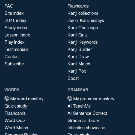
FAQ
Flashcards
Site index
Kanji collections
JLPT index
Joy o' Kanji essays
Study index
Kanji Challenge
Lesson index
Kanji Quiz
Play index
Kanji Keywords
Testimonials
Kanji Builder
Contact
Kanji Draw
Subscribe
Kanji Match
Kanji Pop
Boost
WORDS
GRAMMAR
My word mastery
My grammar mastery
Quick study
AI TeachMe
Flashcards
AI Sentence Correct
Word Quiz
Grammar library
Word Match
Inflection showcase
Sentence Builder
Quick study