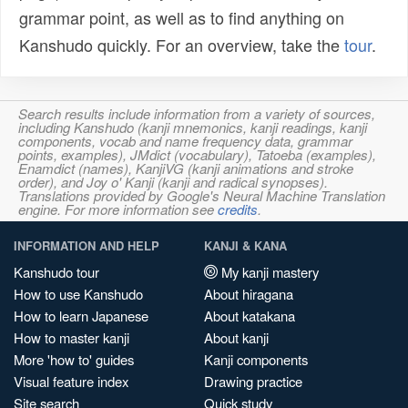
grammar point, as well as to find anything on
Kanshudo quickly. For an overview, take the
tour
.
Search results include information from a variety of sources,
including Kanshudo (kanji mnemonics, kanji readings, kanji
components, vocab and name frequency data, grammar
points, examples), JMdict (vocabulary), Tatoeba (examples),
Enamdict (names), KanjiVG (kanji animations and stroke
order), and Joy o' Kanji (kanji and radical synopses).
Translations provided by Google's Neural Machine Translation
engine. For more information see
credits
.
INFORMATION AND HELP
KANJI & KANA
Kanshudo tour
My kanji mastery
How to use Kanshudo
About hiragana
How to learn Japanese
About katakana
How to master kanji
About kanji
More 'how to' guides
Kanji components
Visual feature index
Drawing practice
Site search
Quick study