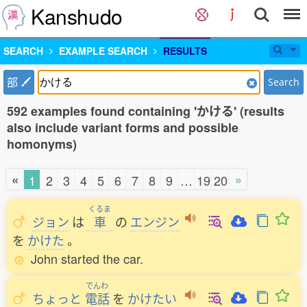
Kanshudo
SEARCH
EXAMPLE SEARCH
RESULTS
部
Search
592 examples found containing 'かける' (results
also include variant forms and possible
homonyms)
«
»
1
2
3
4
5
6
7
8
9
…
19
20
くるま
ジョン
は
車
の
エンジン
を
かけた
。
John started the car.
でんわ
ちょっと
電話
を
かけたい