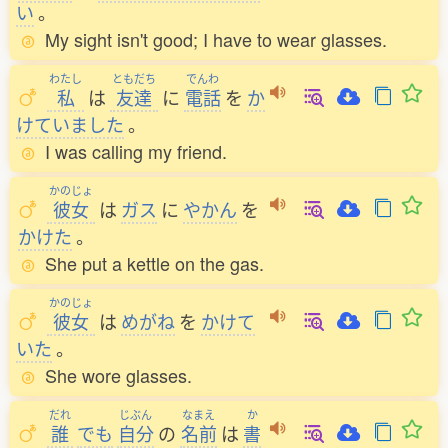
い
。
My sight isn't good; I have to wear glasses.
わたし
ともだち
でんわ
私
は
友達
に
電話
を
か
けていました
。
I was calling my friend.
かのじょ
彼女
は
ガス
に
やかん
を
かけた
。
She put a kettle on the gas.
かのじょ
彼女
は
めがね
を
かけて
いた
。
She wore glasses.
だれ
じぶん
なまえ
か
誰
でも
自分
の
名前
は
書