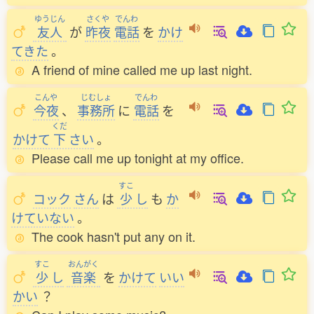
ゆうじん
さくや
でんわ
友人
が
昨夜
電話
を
かけ
てきた
。
A friend of mine called me up last night.
こんや
じむしょ
でんわ
今夜
、
事務所
に
電話
を
くだ
かけて
下
さい
。
Please call me up tonight at my office.
すこ
コック
さん
は
少
し
も
か
けていない
。
The cook hasn't put any on it.
すこ
おんがく
少
し
音楽
を
かけて
いい
かい
？