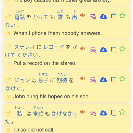
でんわ
だれ
で
電話
を
かけて
も
誰
も
出
ない
。
When I phone them nobody answers.
ステレオ
に
レコード
を
か
けて
ください
。
Put a record on the stereo.
むすこ
きたい
ジョン
は
息子
に
期待
を
かけた
。
John hung his hopes on his son.
わたし
でんわ
私
は
電話
も
かけなかっ
た
。
I also did not call.