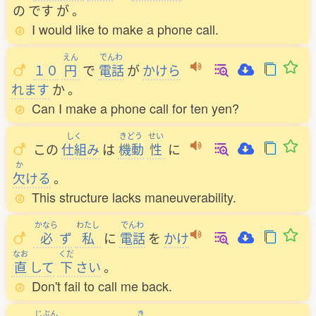
の
です
が
。
I would like to make a phone call.
えん
でんわ
１０
円
で
電話
が
かけら
れます
か
。
Can I make a phone call for ten yen?
しく
きどう
せい
この
仕組
み
は
機動
性
に
か
欠
ける
。
This structure lacks maneuverability.
かなら
わたし
でんわ
必
ず
私
に
電話
を
かけ
なお
くだ
直
して
下
さい
。
Don't fail to call me back.
じぶん
き