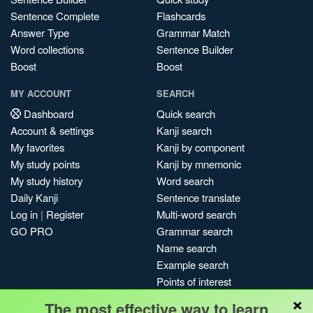
Sentence Complete
Flashcards
Answer Type
Grammar Match
Word collections
Sentence Builder
Boost
Boost
MY ACCOUNT
SEARCH
Dashboard
Quick search
Account & settings
Kanji search
My favorites
Kanji by component
My study points
Kanji by mnemonic
My study history
Word search
Daily Kanji
Sentence translate
Log in
|
Register
Multi-word search
GO PRO
Grammar search
Name search
Example search
Points of interest
×
Site search
The most effective way to learn