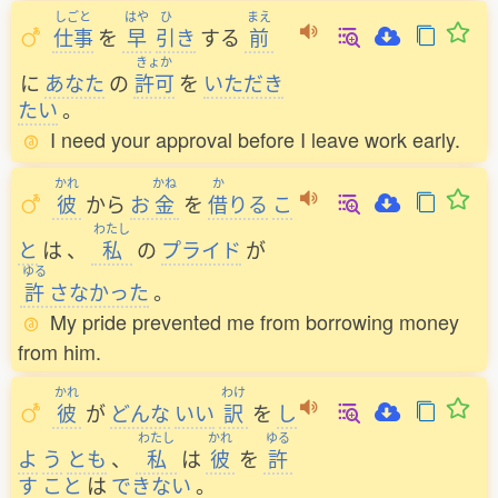
しごと
はや
ひ
まえ
仕事
を
早
引
き
する
前
きょか
に
あなた
の
許可
を
いただき
たい
。
I need your approval before I leave work early.
かれ
かね
か
彼
から
お
金
を
借
りる
こ
わたし
と
は
、
私
の
プライド
が
ゆる
許
さなかった
。
My pride prevented me from borrowing money
from him.
かれ
わけ
彼
が
どんな
いい
訳
を
し
わたし
かれ
ゆる
よ
う
とも
、
私
は
彼
を
許
す
こと
は
できない
。