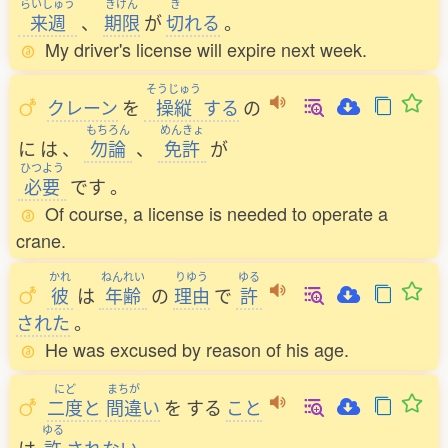
らいしゅう
きげん
き
来週
、
期限
が
切
れる
。
My driver's license will expire next week.
そうじゅう
クレーン
を
操縦
する
の
もちろん
めんきょ
に
は
、
勿論
、
免許
が
ひつよう
必要
です
。
Of course, a license is needed to operate a
crane.
かれ
ねんれい
りゆう
ゆる
彼
は
年齢
の
理由
で
許
された
。
He was excused by reason of his age.
にど
まちが
二度
と
間違
い
を
する
こと
ゆる