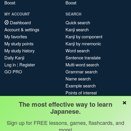
Boost
Boost
MY ACCOUNT
SEARCH
Dashboard
Quick search
Account & settings
Kanji search
My favorites
Kanji by component
My study points
Kanji by mnemonic
My study history
Word search
Daily Kanji
Sentence translate
Log in
|
Register
Multi-word search
GO PRO
Grammar search
Name search
Example search
Points of interest
×
Site search
The most effective way to learn
My search history
Japanese.
Search index
Sign up for FREE lessons, games, flashcards, and
Blog
more!