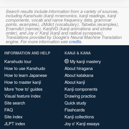
Search results include information from a variety of sources,
including Kanshudo (kanji mnemonics, kanji readings, kanji
components, vocab and name frequency data, grammar
points, examples), JMdict (vocabulary), Tatoeba (examples),
Enamdict (names), KanjiVG (kanji animations and stroke
order), and Joy o' Kanji (kanji and radical synopses).
Translations provided by Google's Neural Machine Translation
engine. For more information see
credits
.
INFORMATION AND HELP
KANJI & KANA
Kanshudo tour
My kanji mastery
How to use Kanshudo
About hiragana
How to learn Japanese
About katakana
How to master kanji
About kanji
More 'how to' guides
Kanji components
Visual feature index
Drawing practice
Site search
Quick study
FAQ
Flashcards
Site index
Kanji collections
JLPT index
Joy o' Kanji essays