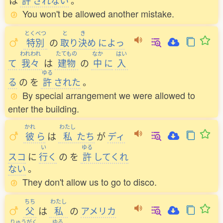
は
許
されない
。
You won't be allowed another mistake.
とくべつ
と
き
特別
の
取
り
決
め
によっ
われわれ
たてもの
なか
はい
て
我々
は
建物
の
中
に
入
ゆる
る
の
を
許
された
。
By special arrangement we were allowed to
enter the building.
かれ
わたし
彼
ら
は
私
たち
が
ディ
い
ゆる
スコ
に
行
く
の
を
許
してくれ
ない
。
They don't allow us to go to disco.
ちち
わたし
父
は
私
の
アメリカ
りゅうがく
ゆる