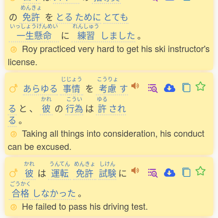
めんきょ
の
免許
を
とる
ために
とても
いっしょうけんめい
れんしゅう
一生懸命
に
練習
しました
。
Roy practiced very hard to get his ski instructor's
license.
じじょう
こうりょ
あらゆる
事情
を
考慮
す
かれ
こうい
ゆる
る
と
、
彼
の
行為
は
許
され
る
。
Taking all things into consideration, his conduct
can be excused.
かれ
うんてん
めんきょ
しけん
彼
は
運転
免許
試験
に
ごうかく
合格
しなかった
。
He failed to pass his driving test.