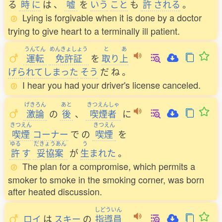
る
時
に
は
、
嘘
を
いう
こと
も
許
される
。
Lying is forgivable when it is done by a doctor
trying to give heart to a terminally ill patient.
うんてん
めんきょしょう
と
あ
運転
免許証
を
取
り
上
げられてしまった
そう
だ
ね
。
I hear you had your driver's license canceled.
げきろん
あと
きつえんしゃ
激論
の
後
、
喫煙者
に
きつえん
きつえん
喫煙
コーナー
で
の
喫煙
を
ゆる
だきょうあん
う
許
す
妥協案
が
生
まれた
。
The plan for a compromise, which permits a
smoker to smoke in the smoking corner, was born
after heated discussion.
しどういん
ロイ
は
スキー
の
指導員