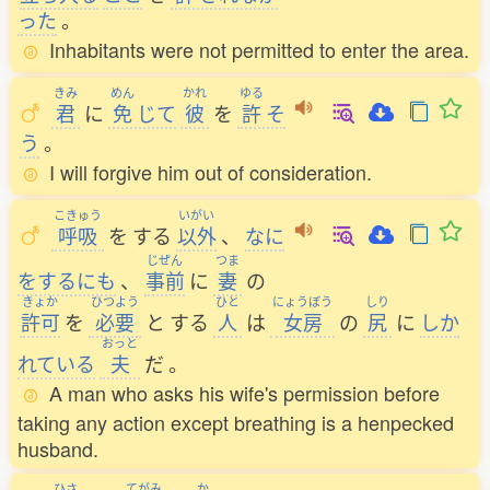
った
。
Inhabitants were not permitted to enter the area.
きみ
めん
かれ
ゆる
君
に
免
じて
彼
を
許
そ
う
。
I will forgive him out of consideration.
こきゅう
いがい
呼吸
を
する
以外
、
なに
じぜん
つま
をするにも
、
事前
に
妻
の
きょか
ひつよう
ひと
にょうぼう
しり
許可
を
必要
と
する
人
は
女房
の
尻
に
しか
おっと
れている
夫
だ
。
A man who asks his wife's permission before
taking any action except breathing is a henpecked
husband.
ひさ
てがみ
か