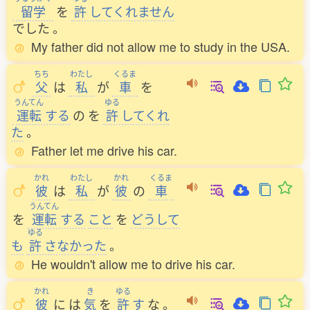
留学
を
許
してくれません
でした
。
My father did not allow me to study in the USA.
ちち
わたし
くるま
父
は
私
が
車
を
うんてん
ゆる
運転
する
の
を
許
してくれ
た
。
Father let me drive his car.
かれ
わたし
かれ
くるま
彼
は
私
が
彼
の
車
うんてん
を
運転
する
こと
を
どうして
ゆる
も
許
さなかった
。
He wouldn't allow me to drive his car.
かれ
き
ゆる
彼
に
は
気
を
許
す
な
。