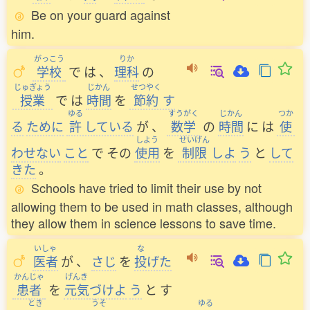
Be on your guard against
him.
がっこう
りか
学校
で
は
、
理科
の
じゅぎょう
じかん
せつやく
授業
で
は
時間
を
節約
す
ゆる
すうがく
じかん
つか
る
ために
許
している
が
、
数学
の
時間
に
は
使
しよう
せいげん
わせない
こと
で
その
使用
を
制限
しよ
う
と
して
きた
。
Schools have tried to limit their use by not
allowing them to be used in math classes, although
they allow them in science lessons to save time.
いしゃ
な
医者
が
、
さじ
を
投
げた
かんじゃ
げんき
患者
を
元気
づけよ
う
と
す
とき
うそ
ゆる