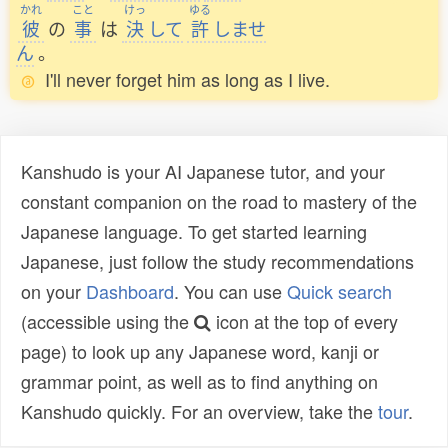
かれ
こと
けっ
ゆる
彼
の
事
は
決
して
許
しませ
ん
。
I'll never forget him as long as I live.
Kanshudo is your AI Japanese tutor, and your
constant companion on the road to mastery of the
Japanese language. To get started learning
Japanese, just follow the study recommendations
on your
Dashboard
. You can use
Quick search
(accessible using the
icon at the top of every
page) to look up any Japanese word, kanji or
grammar point, as well as to find anything on
Kanshudo quickly. For an overview, take the
tour
.