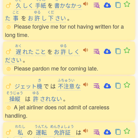
久
しく
手紙
を
書
かなかっ
こと
ゆる
くだ
た
事
を
お
許
し
下
さい
。
Please forgive me for not having written for a
long time.
おく
ゆる
遅
れた
こと
を
お
許
し
く
ださい
。
Please pardon me for coming late.
き
ふちゅうい
ジェット
機
で
は
不注意
な
そうじゅう
ゆる
操縦
は
許
されない
。
A jet airliner does not admit of careless
handling.
わたし
うんてん
めんきょしょう
私
の
運転
免許証
は