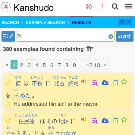
Kanshudo
SEARCH
EXAMPLE SEARCH
RESULTS
部
Search
380 examples found containing '許'
«
»
1
2
3
4
5
6
7
8
9
…
12
13
かれ
しちょう
はつげん
きょか
彼
は
市長
に
発言
許可
もと
を
求
めた
。
He addressed himself to the mayor.
じゅうみんたち
ちく
住民達
は
その
地区
に
た
い
ゆる
立
ち
入
る
こと
を
許
されなか