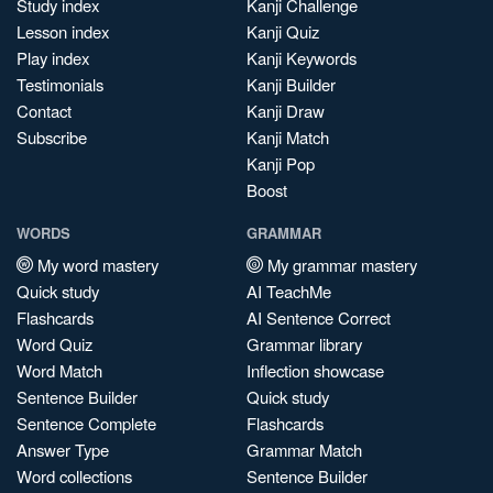
Study index
Kanji Challenge
Lesson index
Kanji Quiz
Play index
Kanji Keywords
Testimonials
Kanji Builder
Contact
Kanji Draw
Subscribe
Kanji Match
Kanji Pop
Boost
WORDS
GRAMMAR
My word mastery
My grammar mastery
Quick study
AI TeachMe
Flashcards
AI Sentence Correct
Word Quiz
Grammar library
Word Match
Inflection showcase
Sentence Builder
Quick study
Sentence Complete
Flashcards
Answer Type
Grammar Match
Word collections
Sentence Builder