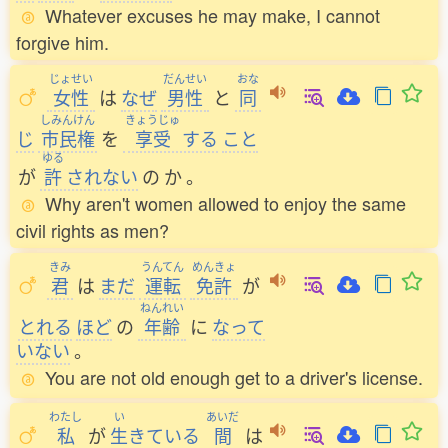
Whatever excuses he may make, I cannot
forgive him.
じょせい
だんせい
おな
女性
は
なぜ
男性
と
同
しみんけん
きょうじゅ
じ
市民権
を
享受
する
こと
ゆる
が
許
されない
の
か
。
Why aren't women allowed to enjoy the same
civil rights as men?
きみ
うんてん
めんきょ
君
は
まだ
運転
免許
が
ねんれい
とれる
ほど
の
年齢
に
なって
いない
。
You are not old enough get to a driver's license.
わたし
い
あいだ
私
が
生
きている
間
は