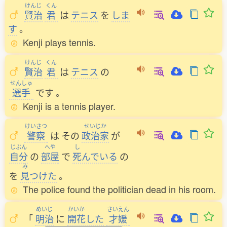
けんじ
くん
賢治
君
は
テニス
を
しま
す
。
Kenji plays tennis.
けんじ
くん
賢治
君
は
テニス
の
せんしゅ
選手
です
。
Kenji is a tennis player.
けいさつ
せいじか
警察
は
その
政治家
が
じぶん
へや
し
自分
の
部屋
で
死
んでいる
の
み
を
見
つけた
。
The police found the politician dead in his room.
めいじ
かいか
さいえん
「
明治
に
開花
した
才媛