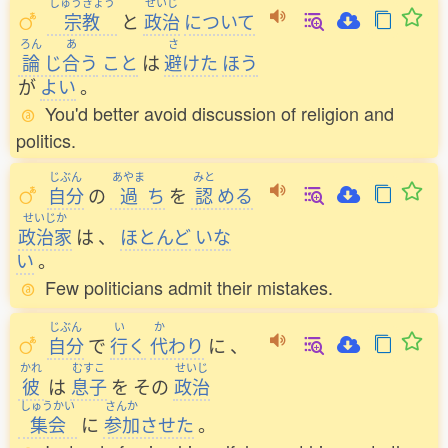
しゅうきょう
せいじ
宗教
と
政治
について
ろん
あ
さ
論
じ
合
う
こと
は
避
けた
ほう
が
よい
。
You'd better avoid discussion of religion and
politics.
じぶん
あやま
みと
自分
の
過
ち
を
認
める
せいじか
政治家
は
、
ほとんど
いな
い
。
Few politicians admit their mistakes.
じぶん
い
か
自分
で
行
く
代
わり
に
、
かれ
むすこ
せいじ
彼
は
息子
を
その
政治
しゅうかい
さんか
集会
に
参加
させた
。