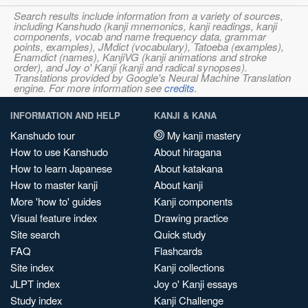
Search results include information from a variety of sources,
including Kanshudo (kanji mnemonics, kanji readings, kanji
components, vocab and name frequency data, grammar
points, examples), JMdict (vocabulary), Tatoeba (examples),
Enamdict (names), KanjiVG (kanji animations and stroke
order), and Joy o' Kanji (kanji and radical synopses).
Translations provided by Google's Neural Machine Translation
engine. For more information see
credits
.
INFORMATION AND HELP
KANJI & KANA
Kanshudo tour
My kanji mastery
How to use Kanshudo
About hiragana
How to learn Japanese
About katakana
How to master kanji
About kanji
More 'how to' guides
Kanji components
Visual feature index
Drawing practice
Site search
Quick study
FAQ
Flashcards
Site index
Kanji collections
JLPT index
Joy o' Kanji essays
Study index
Kanji Challenge