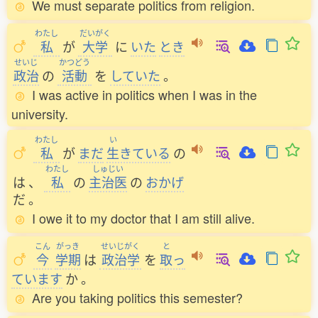
We must separate politics from religion.
わたし
だいがく
私
が
大学
に
いた
とき
せいじ
かつどう
政治
の
活動
を
していた
。
I was active in politics when I was in the
university.
わたし
い
私
が
まだ
生
きている
の
わたし
しゅじい
は
、
私
の
主治医
の
おかげ
だ
。
I owe it to my doctor that I am still alive.
こん
がっき
せいじがく
と
今
学期
は
政治学
を
取
っ
ています
か
。
Are you taking politics this semester?