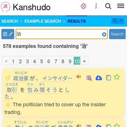
Kanshudo
SEARCH
EXAMPLE SEARCH
RESULTS
部
Search
578 examples found containing '治'
«
»
1
2
3
4
5
6
7
8
9
10
せいじか
政治家
が
、
インサイダー
とりひき
つつ
かく
取引
を
包
み
隠
そ
う
と
し
た
。
The politician tried to cover up the insider
trading.
すうにん
せいじか
いいんかい