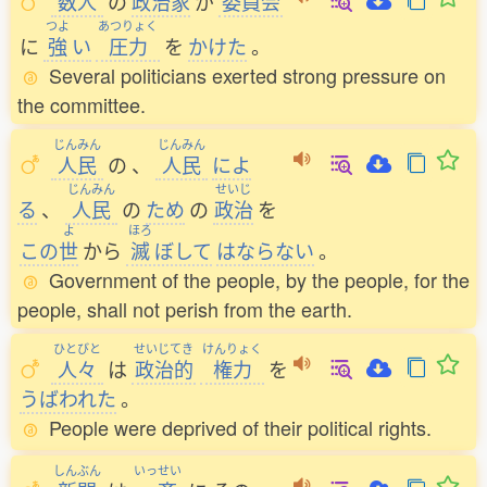
数人
の
政治家
が
委員会
つよ
あつりょく
に
強
い
圧力
を
かけた
。
Several politicians exerted strong pressure on
the committee.
じんみん
じんみん
人民
の
、
人民
によ
じんみん
せいじ
る
、
人民
の
ため
の
政治
を
よ
ほろ
この
世
から
滅
ぼして
はならない
。
Government of the people, by the people, for the
people, shall not perish from the earth.
ひとびと
せいじてき
けんりょく
人々
は
政治的
権力
を
うばわれた
。
People were deprived of their political rights.
しんぶん
いっせい