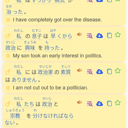
なお
治
った
。
I have completely got over the disease.
わたし
むすこ
はや
私
の
息子
は
早
くから
せいじ
きょうみ
も
政治
に
興味
を
持
った
。
My son took an early interest in politics.
わたし
せいじか
そしつ
私
に
は
政治家
の
素質
は
ありません
。
I am not cut out to be a politician.
わたし
せいじ
私
たち
は
政治
と
しゅうきょう
わ
宗教
を
分
けなければなら
ない
。