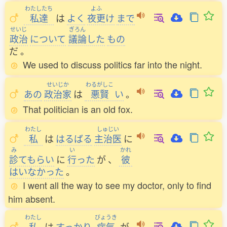
わたしたち
よふ
私達
は
よく
夜更
け
まで
せいじ
ぎろん
政治
について
議論
した
もの
だ
。
We used to discuss politics far into the night.
せいじか
わるがしこ
あの
政治家
は
悪賢
い
。
That politician is an old fox.
わたし
しゅじい
私
は
はるばる
主治医
に
み
い
かれ
診
てもらい
に
行
った
が
、
彼
はいなかった
。
I went all the way to see my doctor, only to find
him absent.
わたし
びょうき
私
は
すっかり
病気
が