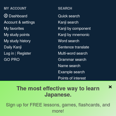
MY ACCOUNT
SEARCH
Dashboard
Quick search
Account & settings
Kanji search
My favorites
Kanji by component
My study points
Kanji by mnemonic
My study history
Word search
Daily Kanji
Sentence translate
Log in
|
Register
Multi-word search
GO PRO
Grammar search
Name search
Example search
Points of interest
×
Site search
The most effective way to learn
My search history
Japanese.
Search index
Sign up for FREE lessons, games, flashcards, and
Blog
more!
Jobs & opportunities
Privacy
Credits
Copyright ©