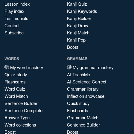
Lesson index
Kanji Quiz
Play index
Kanji Keywords
Testimonials
Kanji Builder
Contact
Kanji Draw
Subscribe
Kanji Match
Kanji Pop
Boost
WORDS
GRAMMAR
My word mastery
My grammar mastery
Quick study
AI TeachMe
Flashcards
AI Sentence Correct
Word Quiz
Grammar library
Word Match
Inflection showcase
Sentence Builder
Quick study
Sentence Complete
Flashcards
Answer Type
Grammar Match
Word collections
Sentence Builder
Boost
Boost