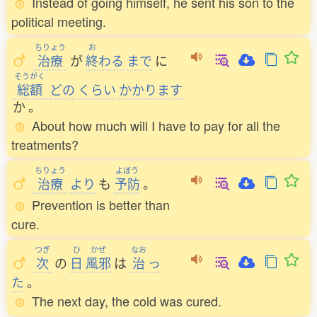
Instead of going himself, he sent his son to the
political meeting.
ちりょう
お
治療
が
終
わる
まで
に
そうがく
総額
どの
くらい
かかります
か
。
About how much will I have to pay for all the
treatments?
ちりょう
よぼう
治療
より
も
予防
。
Prevention is better than
cure.
つぎ
ひ
かぜ
なお
次
の
日
風邪
は
治
っ
た
。
The next day, the cold was cured.