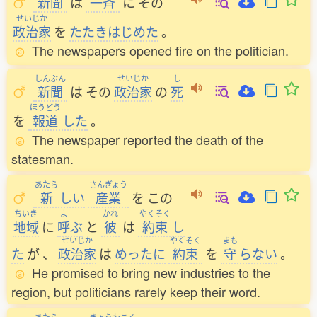
新聞
は
一斉
に
その
せいじか
政治家
を
たたきはじめた
。
The newspapers opened fire on the politician.
しんぶん
せいじか
し
新聞
は
その
政治家
の
死
ほうどう
を
報道
した
。
The newspaper reported the death of the
statesman.
あたら
さんぎょう
新
しい
産業
を
この
ちいき
よ
かれ
やくそく
地域
に
呼
ぶ
と
彼
は
約束
し
せいじか
やくそく
まも
た
が
、
政治家
は
めったに
約束
を
守
らない
。
He promised to bring new industries to the
region, but politicians rarely keep their word.