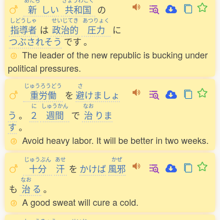
あたら
きょうわこく
新
しい
共和国
の
しどうしゃ
せいじてき
あつりょく
指導者
は
政治的
圧力
に
つぶされそう
です
。
The leader of the new republic is bucking under
political pressures.
じゅうろうどう
さ
重労働
を
避
けましょ
に
しゅうかん
なお
う
。
２
週間
で
治
りま
す
。
Avoid heavy labor. It will be better in two weeks.
じゅうぶん
あせ
かぜ
十分
汗
を
かけば
風邪
なお
も
治
る
。
A good sweat will cure a cold.