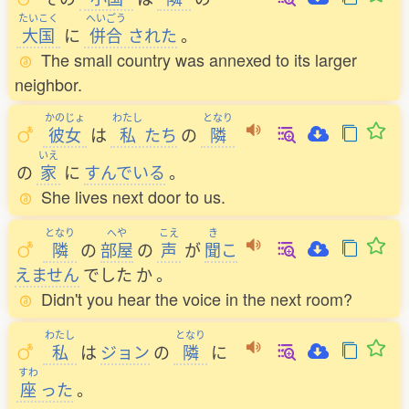
たいこく
へいごう
大国
に
併合
された
。
The small country was annexed to its larger
neighbor.
かのじょ
わたし
となり
彼女
は
私
たち
の
隣
いえ
の
家
に
すんでいる
。
She lives next door to us.
となり
へや
こえ
き
隣
の
部屋
の
声
が
聞
こ
えません
でした
か
。
Didn't you hear the voice in the next room?
わたし
となり
私
は
ジョン
の
隣
に
すわ
座
った
。