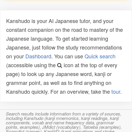
Kanshudo is your AI Japanese tutor, and your
constant companion on the road to mastery of the
Japanese language. To get started learning
Japanese, just follow the study recommendations
on your
Dashboard
. You can use
Quick search
(accessible using the
icon at the top of every
page) to look up any Japanese word, kanji or
grammar point, as well as to find anything on
Kanshudo quickly. For an overview, take the
tour
.
Search results include information from a variety of sources,
including Kanshudo (kanji mnemonics, kanji readings, kanji
components, vocab and name frequency data, grammar
points, examples), JMdict (vocabulary), Tatoeba (examples),
Enamdict (names), KanjiVG (kanji animations and stroke