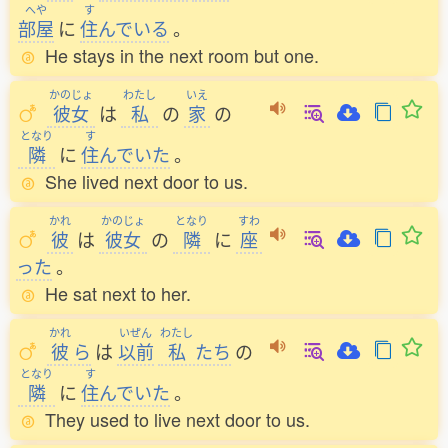
へや
す
部屋
に
住
んでいる
。
He stays in the next room but one.
かのじょ
わたし
いえ
彼女
は
私
の
家
の
となり
す
隣
に
住
んでいた
。
She lived next door to us.
かれ
かのじょ
となり
すわ
彼
は
彼女
の
隣
に
座
った
。
He sat next to her.
かれ
いぜん
わたし
彼
ら
は
以前
私
たち
の
となり
す
隣
に
住
んでいた
。
They used to live next door to us.