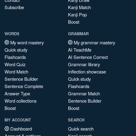
Subscribe
Kanji Match
Kanji Pop
Boost
WORDS
GRAMMAR
My word mastery
My grammar mastery
Quick study
AI TeachMe
Flashcards
AI Sentence Correct
Word Quiz
Grammar library
Word Match
Inflection showcase
Sentence Builder
Quick study
Sentence Complete
Flashcards
Answer Type
Grammar Match
Word collections
Sentence Builder
Boost
Boost
MY ACCOUNT
SEARCH
Dashboard
Quick search
Account & settings
Kanji search