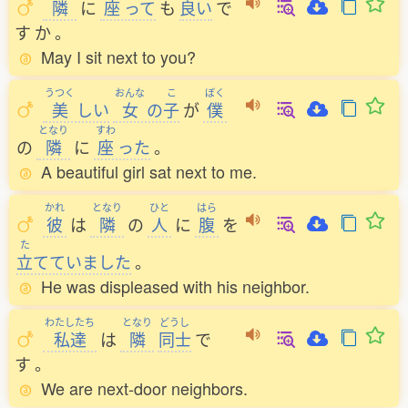
隣
に
座
って
も
良
い
で
す
か
。
May I sit next to you?
うつく
おんな
こ
ぼく
美
しい
女
の
子
が
僕
となり
すわ
の
隣
に
座
った
。
A beautiful girl sat next to me.
かれ
となり
ひと
はら
彼
は
隣
の
人
に
腹
を
た
立
てていました
。
He was displeased with his neighbor.
わたしたち
となり
どうし
私達
は
隣
同士
で
す
。
We are next-door neighbors.