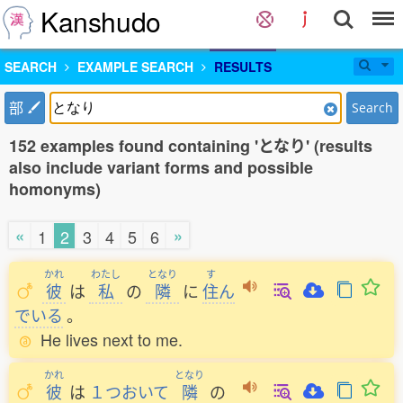
Kanshudo
SEARCH
EXAMPLE SEARCH
RESULTS
部
Search
152 examples found containing 'となり' (results
also include variant forms and possible
homonyms)
«
»
1
2
3
4
5
6
かれ
わたし
となり
す
彼
は
私
の
隣
に
住
ん
でいる
。
He lives next to me.
かれ
となり
彼
は
１つおいて
隣
の