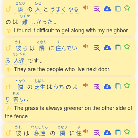
となり
ひと
隣
の
人
と
うまく
やる
むずか
の
は
難
しかった
。
I found it difficult to get along with my neighbor.
かれ
となり
す
彼
ら
は
隣
に
住
んでい
ひとたち
る
人達
です
。
They are the people who live next door.
となり
しばふ
隣
の
芝生
は
うち
の
よ
あお
り
青
い
。
The grass is always greener on the other side of
the fence.
かれ
わたしたち
となり
す
彼
は
私達
の
隣
に
住