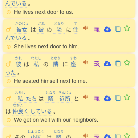
んでいる
。
He lives next door to us.
かのじょ
かれ
となり
す
彼女
は
彼
の
隣
に
住
んでいる
。
She lives next door to him.
かれ
わたし
となり
すわ
彼
は
私
の
隣
に
座
った
。
He seated himself next to me.
わたし
となり
きんじょ
私
たち
は
隣
近所
と
なかよ
は
仲良
く
している
。
We get on well with our neighbors.
しょうこく
となり
その
小国
は
隣
の