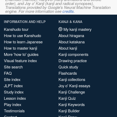
order), and Joy o' Kanji (kanji and radical synopses).
Translations provided by Google's Neural Machine Translation
engine. For more information see
credits
.
INFORMATION AND HELP
KANJI & KANA
Kanshudo tour
My kanji mastery
How to use Kanshudo
About hiragana
How to learn Japanese
About katakana
How to master kanji
About kanji
More 'how to' guides
Kanji components
Visual feature index
Drawing practice
Site search
Quick study
FAQ
Flashcards
Site index
Kanji collections
JLPT index
Joy o' Kanji essays
Study index
Kanji Challenge
Lesson index
Kanji Quiz
Play index
Kanji Keywords
Testimonials
Kanji Builder
Contact
Kanji Draw