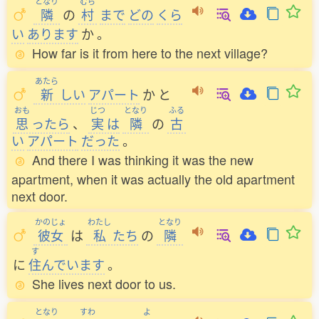
となり
むら
隣
の
村
まで
どの
くら
い
あります
か
。
How far is it from here to the next village?
あたら
新
しい
アパート
か
と
おも
じつ
となり
ふる
思
ったら
、
実
は
隣
の
古
い
アパート
だった
。
And there I was thinking it was the new
apartment, when it was actually the old apartment
next door.
かのじょ
わたし
となり
彼女
は
私
たち
の
隣
す
に
住
んでいます
。
She lives next door to us.
となり
すわ
よ