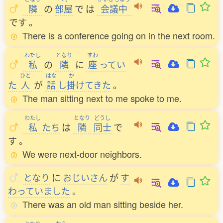
隣
の
部屋
で
は
会議中
です
。
There is a conference going on in the next room.
わたし
となり
すわ
私
の
隣
に
座
ってい
ひと
はな
か
た
人
が
話
し
掛
けてきた
。
The man sitting next to me spoke to me.
わたし
となり
どうし
私
たち
は
隣
同士
で
す
。
We were next-door neighbors.
となり
に
おじいさん
が
す
わっていました
。
There was an old man sitting beside her.