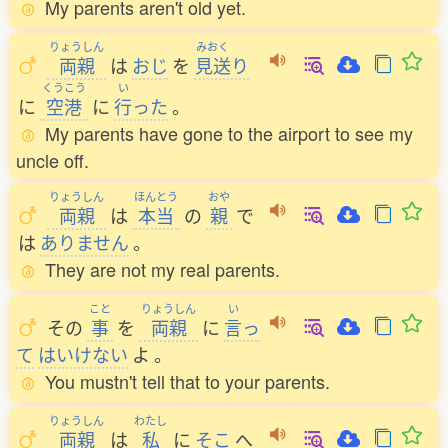
My parents aren't old yet.
りょうしん
みおく
両親
は
おじ
を
見送
り
くうこう
い
に
空港
に
行
った
。
My parents have gone to the airport to see my
uncle off.
りょうしん
ほんとう
おや
両親
は
本当
の
親
で
は
ありません
。
They are not my real parents.
こと
りょうしん
い
その
事
を
両親
に
言
っ
て
はいけない
よ
。
You mustn't tell that to your parents.
りょうしん
わたし
両親
は
私
に
そこ
へ