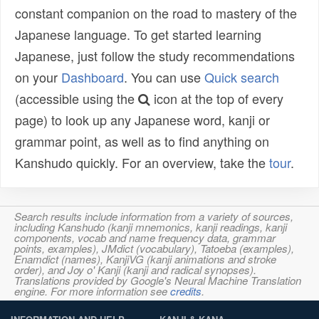
constant companion on the road to mastery of the
Japanese language. To get started learning
Japanese, just follow the study recommendations
on your
Dashboard
. You can use
Quick search
(accessible using the
icon at the top of every
page) to look up any Japanese word, kanji or
grammar point, as well as to find anything on
Kanshudo quickly. For an overview, take the
tour
.
Search results include information from a variety of sources,
including Kanshudo (kanji mnemonics, kanji readings, kanji
components, vocab and name frequency data, grammar
points, examples), JMdict (vocabulary), Tatoeba (examples),
Enamdict (names), KanjiVG (kanji animations and stroke
order), and Joy o' Kanji (kanji and radical synopses).
Translations provided by Google's Neural Machine Translation
engine. For more information see
credits
.