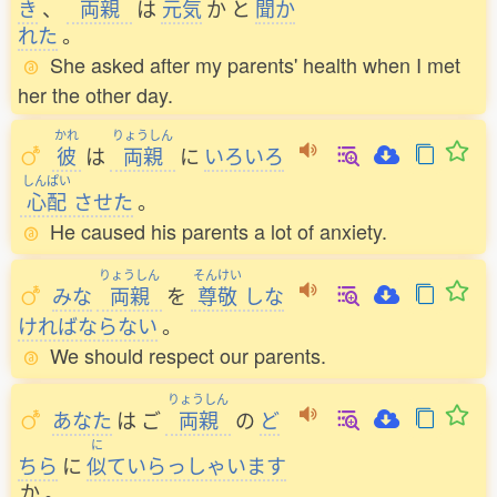
き
、
両親
は
元気
か
と
聞
か
れた
。
She asked after my parents' health when I met
her the other day.
かれ
りょうしん
彼
は
両親
に
いろいろ
しんぱい
心配
させた
。
He caused his parents a lot of anxiety.
りょうしん
そんけい
みな
両親
を
尊敬
しな
ければならない
。
We should respect our parents.
りょうしん
あなた
は
ご
両親
の
ど
に
ちら
に
似
ていらっしゃいます
か
。