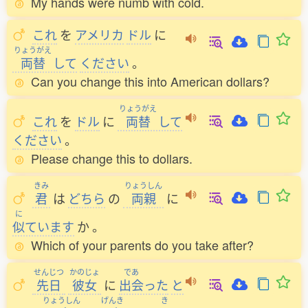
My hands were numb with cold.
これ
を
アメリカ
ドル
に
りょうがえ
両替
して
ください
。
Can you change this into American dollars?
りょうがえ
これ
を
ドル
に
両替
して
ください
。
Please change this to dollars.
きみ
りょうしん
君
は
どちら
の
両親
に
に
似
ています
か
。
Which of your parents do you take after?
せんじつ
かのじょ
であ
先日
彼女
に
出会
った
と
りょうしん
げんき
き