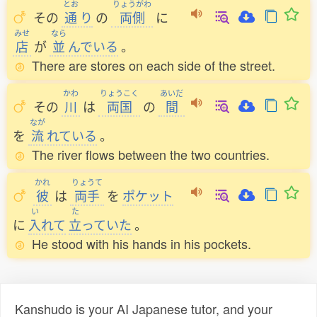
とお
りょうがわ
その
通
り
の
両側
に
みせ
なら
店
が
並
んでいる
。
There are stores on each side of the street.
かわ
りょうこく
あいだ
その
川
は
両国
の
間
なが
を
流
れている
。
The river flows between the two countries.
かれ
りょうて
彼
は
両手
を
ポケット
い
た
に
入
れて
立
っていた
。
He stood with his hands in his pockets.
Kanshudo is your AI Japanese tutor, and your