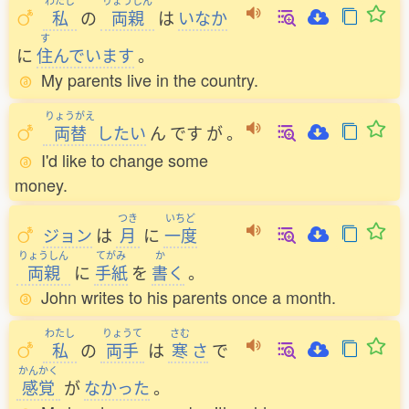
わたし
りょうしん
私
の
両親
は
いなか
す
に
住
んでいます
。
My parents live in the country.
りょうがえ
両替
したい
ん
です
が
。
I'd like to change some
money.
つき
いちど
ジョン
は
月
に
一度
りょうしん
てがみ
か
両親
に
手紙
を
書
く
。
John writes to his parents once a month.
わたし
りょうて
さむ
私
の
両手
は
寒
さ
で
かんかく
感覚
が
なかった
。