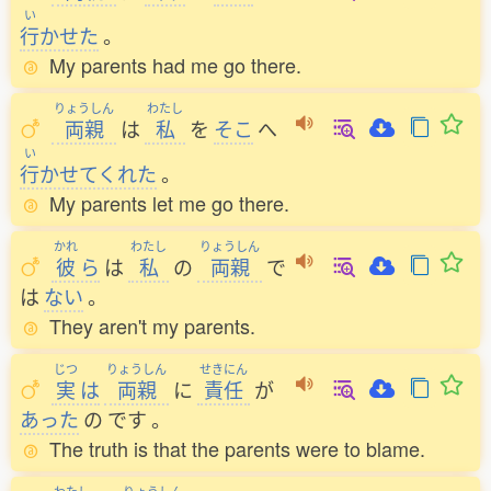
い
行
かせた
。
My parents had me go there.
りょうしん
わたし
両親
は
私
を
そこ
へ
い
行
かせてくれた
。
My parents let me go there.
かれ
わたし
りょうしん
彼
ら
は
私
の
両親
で
は
ない
。
They aren't my parents.
じつ
りょうしん
せきにん
実
は
両親
に
責任
が
あった
の
です
。
The truth is that the parents were to blame.