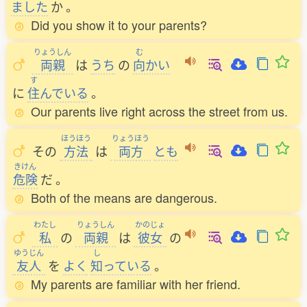
ました
か
。
Did you show it to your parents?
りょうしん
む
両親
は
うち
の
向
かい
す
に
住
んでいる
。
Our parents live right across the street from us.
ほうほう
りょうほう
その
方法
は
両方
とも
きけん
危険
だ
。
Both of the means are dangerous.
わたし
りょうしん
かのじょ
私
の
両親
は
彼女
の
ゆうじん
し
友人
を
よく
知
っている
。
My parents are familiar with her friend.