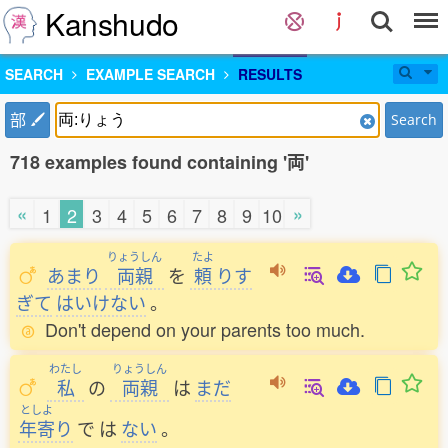
Kanshudo
SEARCH
EXAMPLE SEARCH
RESULTS
部
Search
718 examples found containing '両'
«
»
1
2
3
4
5
6
7
8
9
10
りょうしん
たよ
あまり
両親
を
頼
りす
ぎて
はいけない
。
Don't depend on your parents too much.
わたし
りょうしん
私
の
両親
は
まだ
としよ
年寄
り
で
は
ない
。