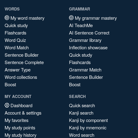
WORDS
GRAMMAR
My word mastery
My grammar mastery
Quick study
AI TeachMe
Flashcards
AI Sentence Correct
Word Quiz
Grammar library
Word Match
Inflection showcase
Sentence Builder
Quick study
Sentence Complete
Flashcards
Answer Type
Grammar Match
Word collections
Sentence Builder
Boost
Boost
MY ACCOUNT
SEARCH
Dashboard
Quick search
Account & settings
Kanji search
My favorites
Kanji by component
My study points
Kanji by mnemonic
My study history
Word search