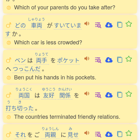
Which of your parents do you take after?
しゃりょう
どの
車両
が
すいていま
す
か
。
Which car is less crowded?
りょうて
ベン
は
両手
を
ポケット
へ
つっこんだ
。
Ben put his hands in his pockets.
りょうこく
ゆうこう
かんけい
両国
は
友好
関係
を
う
き
打
ち
切
った
。
The countries terminated friendly relations.
りょうしん
み
それ
を
ご
両親
に
見
せ