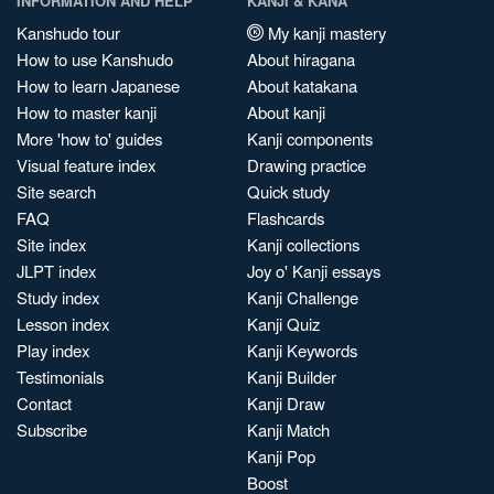
INFORMATION AND HELP
KANJI & KANA
Kanshudo tour
My kanji mastery
How to use Kanshudo
About hiragana
How to learn Japanese
About katakana
How to master kanji
About kanji
More 'how to' guides
Kanji components
Visual feature index
Drawing practice
Site search
Quick study
FAQ
Flashcards
Site index
Kanji collections
JLPT index
Joy o' Kanji essays
Study index
Kanji Challenge
Lesson index
Kanji Quiz
Play index
Kanji Keywords
Testimonials
Kanji Builder
Contact
Kanji Draw
Subscribe
Kanji Match
Kanji Pop
Boost