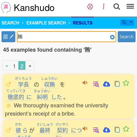
Kanshudo
SEARCH
EXAMPLE SEARCH
RESULTS
部
Search
45 examples found containing '賄'
«
»
1
2
がくちょう
しゅうわい
学長
の
収賄
を
てっていてき
きゅうめい
徹底的
に
糾明
した
。
We thoroughly examined the university
president’s receipt of a bribe.
かれ
さいしゅう
けいやく
彼
ら
が
最終
契約
につ
きょうぎ
さい