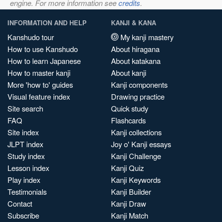
engine. For more information see
credits
.
INFORMATION AND HELP
KANJI & KANA
Kanshudo tour
My kanji mastery
How to use Kanshudo
About hiragana
How to learn Japanese
About katakana
How to master kanji
About kanji
More 'how to' guides
Kanji components
Visual feature index
Drawing practice
Site search
Quick study
FAQ
Flashcards
Site index
Kanji collections
JLPT index
Joy o' Kanji essays
Study index
Kanji Challenge
Lesson index
Kanji Quiz
Play index
Kanji Keywords
Testimonials
Kanji Builder
Contact
Kanji Draw
Subscribe
Kanji Match