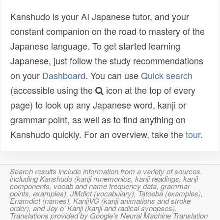
Kanshudo is your AI Japanese tutor, and your
constant companion on the road to mastery of the
Japanese language. To get started learning
Japanese, just follow the study recommendations
on your
Dashboard
. You can use
Quick search
(accessible using the
icon at the top of every
page) to look up any Japanese word, kanji or
grammar point, as well as to find anything on
Kanshudo quickly. For an overview, take the
tour
.
Search results include information from a variety of sources,
including Kanshudo (kanji mnemonics, kanji readings, kanji
components, vocab and name frequency data, grammar
points, examples), JMdict (vocabulary), Tatoeba (examples),
Enamdict (names), KanjiVG (kanji animations and stroke
order), and Joy o' Kanji (kanji and radical synopses).
Translations provided by Google's Neural Machine Translation