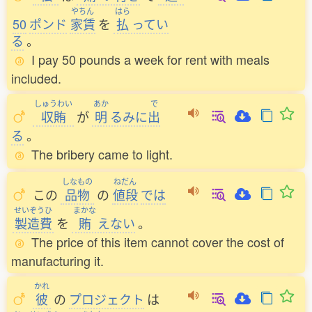
やちん
はら
50
ポンド
家賃
を
払
ってい
る
。
I pay 50 pounds a week for rent with meals
included.
しゅうわい
あか
で
収賄
が
明
るみに
出
る
。
The bribery came to light.
しなもの
ねだん
この
品物
の
値段
では
せいぞうひ
まかな
製造費
を
賄
えない
。
The price of this item cannot cover the cost of
manufacturing it.
かれ
彼
の
プロジェクト
は