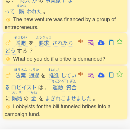
は
、
何人
か
の
事業家
によ
まかな
って
賄
われた
。
The new venture was financed by a group of
entrepreneurs.
ぞうわい
ようきゅう
贈賄
を
要求
されたら
どう
する
？
What do you do if a bribe is demanded?
ほうあん
つうか
すいしん
法案
通過
を
推進
してい
うんどう
しきん
る
ロビイスト
は
、
運動
資金
わいろ
かね
に
賄賂
の
金
を
まぎれこませました
。
Lobbyists for the bill funneled bribes into a
campaign fund.