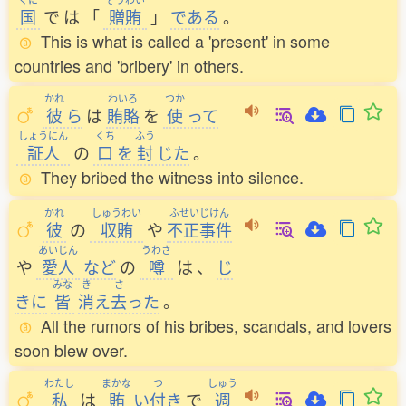
国
で
は
「
贈賄
」
である
。
This is what is called a 'present' in some
countries and 'bribery' in others.
かれ
わいろ
つか
彼
ら
は
賄賂
を
使
って
しょうにん
くち
ふう
証人
の
口
を
封
じた
。
They bribed the witness into silence.
かれ
しゅうわい
ふせいじけん
彼
の
収賄
や
不正事件
あいじん
うわさ
や
愛人
など
の
噂
は
、
じ
みな
き
さ
きに
皆
消
え
去
った
。
All the rumors of his bribes, scandals, and lovers
soon blew over.
わたし
まかな
つ
しゅう
私
は
賄
い
付
き
で
週