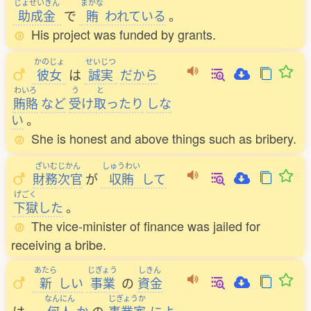
じょせいきん
まかな
助成金
で
賄
われている
。
His project was funded by grants.
かのじょ
せいじつ
彼女
は
誠実
だから
わいろ
う
と
賄賂
など
受
け
取
ったり
しな
い
。
She is honest and above things such as bribery.
ざいむじかん
しゅうわい
財務次官
が
収賄
して
げごく
下獄
した
。
The vice-minister of finance was jailed for
receiving a bribe.
あたら
じぎょう
しきん
新
しい
事業
の
資金
なんにん
じぎょうか