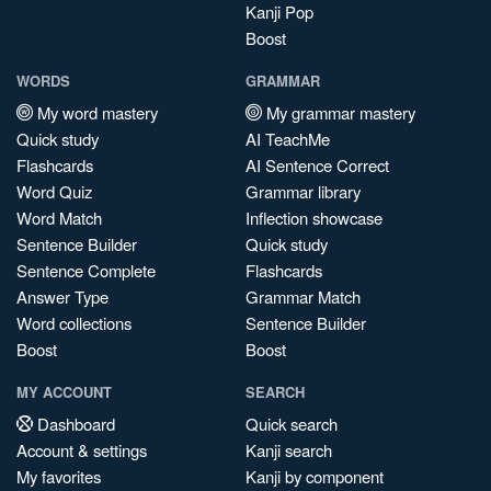
Kanji Pop
Boost
WORDS
GRAMMAR
My word mastery
My grammar mastery
Quick study
AI TeachMe
Flashcards
AI Sentence Correct
Word Quiz
Grammar library
Word Match
Inflection showcase
Sentence Builder
Quick study
Sentence Complete
Flashcards
Answer Type
Grammar Match
Word collections
Sentence Builder
Boost
Boost
MY ACCOUNT
SEARCH
Dashboard
Quick search
Account & settings
Kanji search
My favorites
Kanji by component