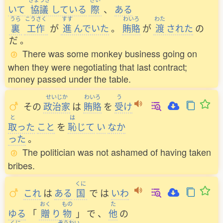
いて
協議
している
際
、
ある
うら
こうさく
すす
わいろ
わた
裏
工作
が
進
んでいた
。
賄賂
が
渡
された
の
だ
。
There was some monkey business going on
when they were negotiating that last contract;
money passed under the table.
せいじか
わいろ
う
その
政治家
は
賄賂
を
受
け
と
は
取
った
こと
を
恥
じて
い
なか
った
。
The politician was not ashamed of having taken
bribes.
くに
これ
は
ある
国
で
は
いわ
おく
もの
た
ゆる
「
贈
り
物
」
で
、
他
の
くに
ぞうわい