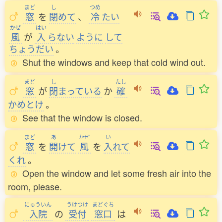
まど
し
つめ
窓
を
閉
めて
、
冷
たい
かぜ
はい
風
が
入
らない
ように
して
ちょうだい
。
Shut the windows and keep that cold wind out.
まど
し
たし
窓
が
閉
まっている
か
確
かめとけ
。
See that the window is closed.
まど
あ
かぜ
い
窓
を
開
けて
風
を
入
れて
くれ
。
Open the window and let some fresh air into the
room, please.
にゅういん
うけつけ
まどぐち
入院
の
受付
窓口
は