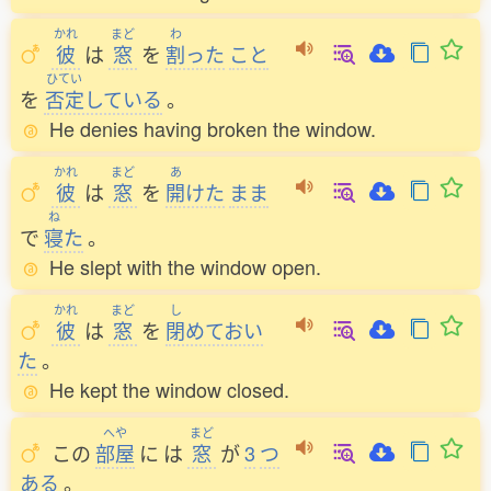
かれ
まど
わ
彼
は
窓
を
割
った
こと
ひてい
を
否定
している
。
He denies having broken the window.
かれ
まど
あ
彼
は
窓
を
開
けた
まま
ね
で
寝
た
。
He slept with the window open.
かれ
まど
し
彼
は
窓
を
閉
めておい
た
。
He kept the window closed.
へや
まど
この
部屋
に
は
窓
が
3
つ
ある
。