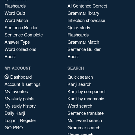
Flashcards
AI Sentence Correct
Word Quiz
Grammar library
Word Match
Inflection showcase
Sentence Builder
Quick study
Sentence Complete
Flashcards
Answer Type
Grammar Match
Word collections
Sentence Builder
Boost
Boost
MY ACCOUNT
SEARCH
Dashboard
Quick search
Account & settings
Kanji search
My favorites
Kanji by component
My study points
Kanji by mnemonic
My study history
Word search
Daily Kanji
Sentence translate
Log in
|
Register
Multi-word search
GO PRO
Grammar search
Name search