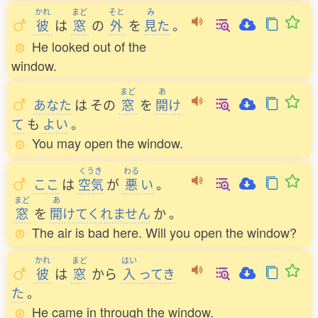
かれ
まど
そと
み
彼
は
窓
の
外
を
見
た
。
He looked out of the
window.
まど
あ
あなた
は
その
窓
を
開
け
て
も
よい
。
You may open the window.
くうき
わる
ここ
は
空気
が
悪
い
。
まど
あ
窓
を
開
けてくれません
か
。
The air is bad here. Will you open the window?
かれ
まど
はい
彼
は
窓
から
入
ってき
た
。
He came in through the window.