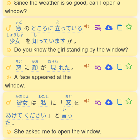
Since the weather is so good, can I open a
window?
まど
た
窓
の
ところに
立
っている
しょうじょ
し
少女
を
知
っています
か
。
Do you know the girl standing by the window?
まど
かお
あらわ
窓
に
顔
が
現
れた
。
A face appeared at the
window.
かのじょ
わたし
まど
彼女
は
私
に
「
窓
を
い
あけて
ください
」
と
言
っ
た
。
She asked me to open the window.