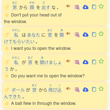
まど
かお
だ
窓
から
顔
を
出
す
な
。
Don't put your head out of
the window.
わたし
まど
あ
私
は
あなた
に
窓
を
開
けてもらいたい
。
I want you to open the window.
わたし
まど
あ
私
が
窓
を
開
けましょ
う
か
。
Do you want me to open the window?
まど
と
こ
ボール
が
窓
から
飛
び
込
んできた
。
A ball flew in through the window.