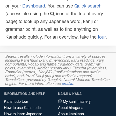
on your
Dashboard
. You can use
Quick search
(accessible using the
icon at the top of every
page) to look up any Japanese word, kanji or
grammar point, as well as to find anything on
Kanshudo quickly. For an overview, take the
tour
.
Search results include information from a variety of sources,
including Kanshudo (kanji mnemonics, kanji readings, kanji
components, vocab and name frequency data, grammar
points, examples), JMdict (vocabulary), Tatoeba (examples),
Enamdict (names), KanjiVG (kanji animations and stroke
order), and Joy o' Kanji (kanji and radical synopses).
Translations provided by Google's Neural Machine Translation
engine. For more information see
credits
.
INFORMATION AND HELP
KANJI & KANA
Kanshudo tour
My kanji mastery
How to use Kanshudo
About hiragana
How to learn Japanese
About katakana