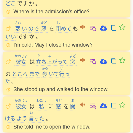
どこ
です
か
。
Where is the admission's office?
さむ
まど
し
寒
い
ので
窓
を
閉
めて
も
いい
です
か
。
I'm cold. May I close the window?
かのじょ
た
あ
まど
彼女
は
立
ち
上
がって
窓
ある
い
の
ところ
まで
歩
いて
行
っ
た
。
She stood up and walked to the window.
かのじょ
わたし
まど
あ
彼女
は
私
に
窓
を
開
い
ける
よう
言
った
。
She told me to open the window.