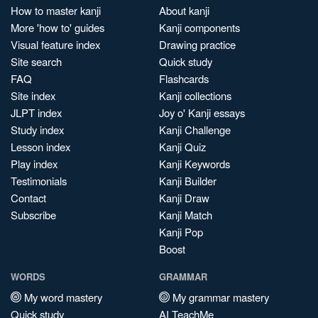
How to master kanji
About kanji
More 'how to' guides
Kanji components
Visual feature index
Drawing practice
Site search
Quick study
FAQ
Flashcards
Site index
Kanji collections
JLPT index
Joy o' Kanji essays
Study index
Kanji Challenge
Lesson index
Kanji Quiz
Play index
Kanji Keywords
Testimonials
Kanji Builder
Contact
Kanji Draw
Subscribe
Kanji Match
Kanji Pop
Boost
WORDS
GRAMMAR
My word mastery
My grammar mastery
Quick study
AI TeachMe