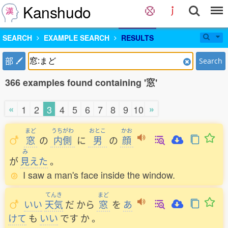
Kanshudo
SEARCH
EXAMPLE SEARCH
RESULTS
部
Search
366 examples found containing '窓'
«
»
1
2
3
4
5
6
7
8
9
10
まど
うちがわ
おとこ
かお
窓
の
内側
に
男
の
顔
み
が
見
えた
。
I saw a man's face inside the window.
てんき
まど
いい
天気
だ
から
窓
を
あ
けて
も
いい
です
か
。