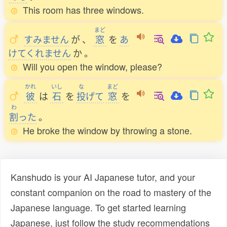
This room has three windows.
まど
すみません
が
、
窓
を
あ
けてくれません
か
。
Will you open the window, please?
かれ
いし
な
まど
彼
は
石
を
投
げて
窓
を
わ
割
った
。
He broke the window by throwing a stone.
Kanshudo is your AI Japanese tutor, and your
constant companion on the road to mastery of the
Japanese language. To get started learning
Japanese, just follow the study recommendations