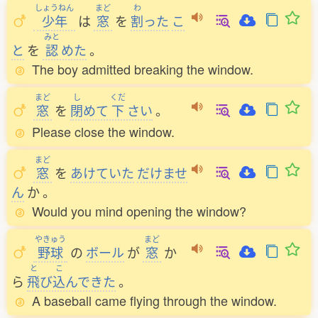
しょうねん
まど
わ
少年
は
窓
を
割
った
こ
みと
と
を
認
めた
。
The boy admitted breaking the window.
まど
し
くだ
窓
を
閉
めて
下
さい
。
Please close the window.
まど
窓
を
あけていた
だけませ
ん
か
。
Would you mind opening the window?
やきゅう
まど
野球
の
ボール
が
窓
か
と
こ
ら
飛
び
込
んできた
。
A baseball came flying through the window.