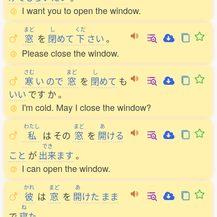
I want you to open the window.
まど
し
くだ
窓
を
閉
めて
下
さい
。
Please close the window.
さむ
まど
し
寒
い
ので
窓
を
閉
めて
も
いい
です
か
。
I'm cold. May I close the window?
わたし
まど
あ
私
は
その
窓
を
開
ける
でき
こと
が
出来
ます
。
I can open the window.
かれ
まど
あ
彼
は
窓
を
開
けた
まま
ね
で
寝
た
。