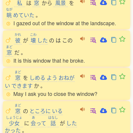
私
は
窓
から
風景
を
なが
眺
めていた
。
I gazed out of the window at the landscape.
かれ
こわ
彼
が
壊
した
の
は
この
まど
窓
だ
。
It is this window that he broke.
まど
窓
を
しめる
よう
おねが
い
できます
か
。
May I ask you to close the window?
まど
窓
の
ところに
いる
しょうじょ
あ
はなし
少女
に
会
って
話
が
した
かった
。