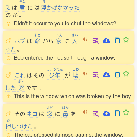
きみ
う
え
は
君
に
は
浮
かばなかった
の
か
。
Didn't it occur to you to shut the windows?
まど
いえ
はい
ボブ
は
窓
から
家
に
入
った
。
Bob entered the house through a window.
しょうねん
こわ
これ
は
その
少年
が
壊
まど
した
窓
です
。
This is the window which was broken by the boy.
まど
はな
その
ネコ
は
窓
に
鼻
を
お
押
しつけた
。
The cat pressed its nose against the window.