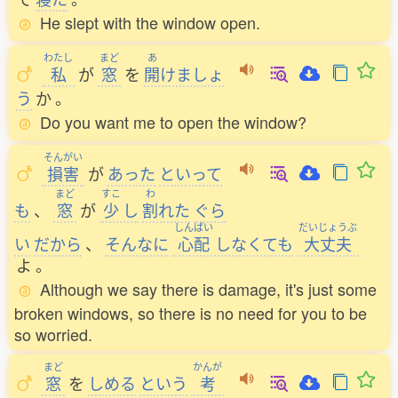
He slept with the window open.
わたし
まど
あ
私
が
窓
を
開
けましょ
う
か
。
Do you want me to open the window?
そんがい
損害
が
あった
といって
まど
すこ
わ
も
、
窓
が
少
し
割
れた
ぐら
しんぱい
だいじょうぶ
い
だから
、
そんなに
心配
しなくても
大丈夫
よ
。
Although we say there is damage, it's just some
broken windows, so there is no need for you to be
so worried.
まど
かんが
窓
を
しめる
という
考