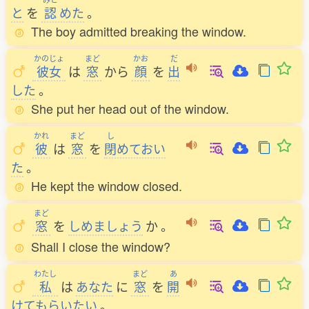
と
を
認
めた
。
The boy admitted breaking the window.
かのじょ
まど
かお
だ
彼女
は
窓
から
顔
を
出
した
。
She put her head out of the window.
かれ
まど
し
彼
は
窓
を
閉
めておい
た
。
He kept the window closed.
まど
窓
を
しめましょう
か
。
Shall I close the window?
わたし
まど
あ
私
は
あなた
に
窓
を
開
けてもらいたい
。