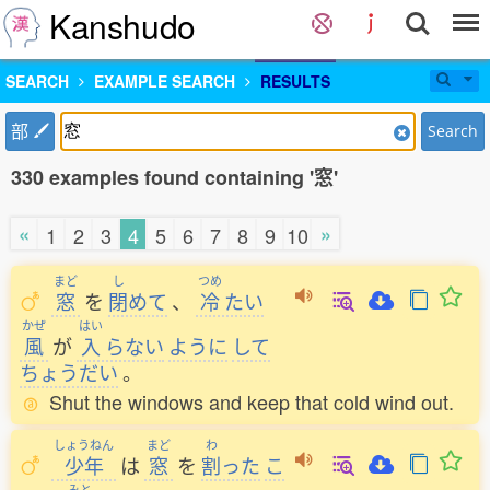
Kanshudo
SEARCH
EXAMPLE SEARCH
RESULTS
部
Search
330 examples found containing '窓'
«
»
1
2
3
4
5
6
7
8
9
10
まど
し
つめ
窓
を
閉
めて
、
冷
たい
かぜ
はい
風
が
入
らない
ように
して
ちょうだい
。
Shut the windows and keep that cold wind out.
しょうねん
まど
わ
少年
は
窓
を
割
った
こ
みと