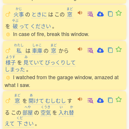
かじ
まど
火事
の
ときに
は
この
窓
やぶ
を
破
って
ください
。
In case of fire, break this window.
わたし
しゃこ
まど
私
は
車庫
の
窓
から
ようす
み
様子
を
見
ていて
びっくりして
しまった
。
I watched from the garage window, amazed at
what I saw.
まど
あ
窓
を
開
けて
むしむし
す
へや
くうき
い
か
る
この
部屋
の
空気
を
入
れ
替
くだ
えて
下
さい
。