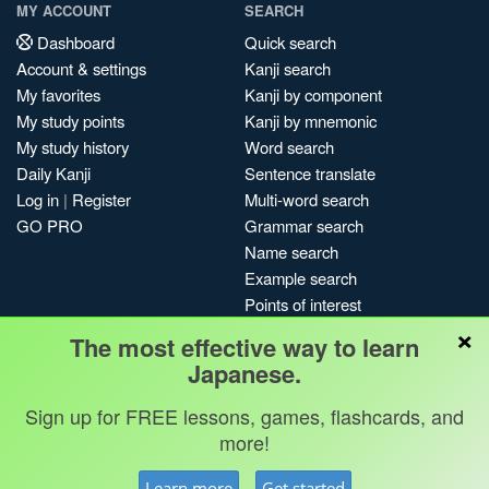
MY ACCOUNT
SEARCH
Dashboard
Quick search
Account & settings
Kanji search
My favorites
Kanji by component
My study points
Kanji by mnemonic
My study history
Word search
Daily Kanji
Sentence translate
Log in
|
Register
Multi-word search
GO PRO
Grammar search
Name search
Example search
Points of interest
×
Site search
The most effective way to learn
My search history
Japanese.
Search index
Sign up for FREE lessons, games, flashcards, and
Blog
more!
Jobs & opportunities
Privacy
Credits
Copyright ©
Learn more
Get started