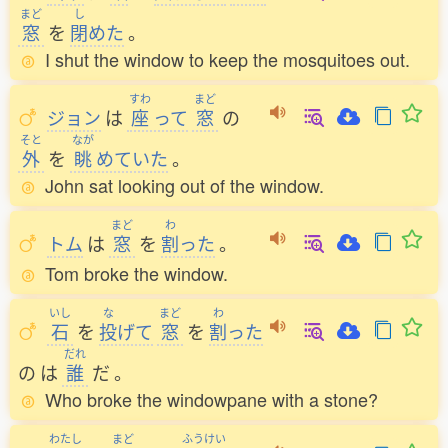
まど
し
窓
を
閉
めた
。
I shut the window to keep the mosquitoes out.
すわ
まど
ジョン
は
座
って
窓
の
そと
なが
外
を
眺
めていた
。
John sat looking out of the window.
まど
わ
トム
は
窓
を
割
った
。
Tom broke the window.
いし
な
まど
わ
石
を
投
げて
窓
を
割
った
だれ
の
は
誰
だ
。
Who broke the windowpane with a stone?
わたし
まど
ふうけい