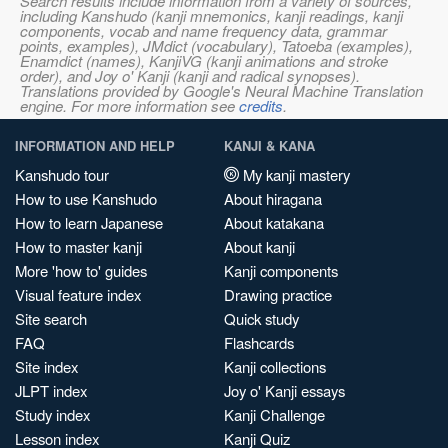
Search results include information from a variety of sources,
including Kanshudo (kanji mnemonics, kanji readings, kanji
components, vocab and name frequency data, grammar
points, examples), JMdict (vocabulary), Tatoeba (examples),
Enamdict (names), KanjiVG (kanji animations and stroke
order), and Joy o' Kanji (kanji and radical synopses).
Translations provided by Google's Neural Machine Translation
engine. For more information see
credits
.
INFORMATION AND HELP
KANJI & KANA
Kanshudo tour
My kanji mastery
How to use Kanshudo
About hiragana
How to learn Japanese
About katakana
How to master kanji
About kanji
More 'how to' guides
Kanji components
Visual feature index
Drawing practice
Site search
Quick study
FAQ
Flashcards
Site index
Kanji collections
JLPT index
Joy o' Kanji essays
Study index
Kanji Challenge
Lesson index
Kanji Quiz