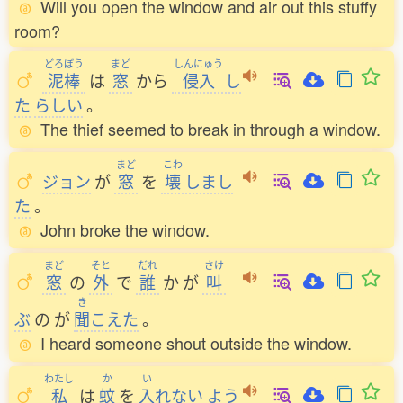
Will you open the window and air out this stuffy
room?
どろぼう
まど
しんにゅう
泥棒
は
窓
から
侵入
し
た
らしい
。
The thief seemed to break in through a window.
まど
こわ
ジョン
が
窓
を
壊
しまし
た
。
John broke the window.
まど
そと
だれ
さけ
窓
の
外
で
誰
か
が
叫
き
ぶ
の
が
聞
こえた
。
I heard someone shout outside the window.
わたし
か
い
私
は
蚊
を
入
れない
よう