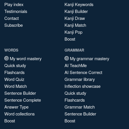
Play index
Kanji Keywords
Testimonials
Kanji Builder
Contact
Kanji Draw
Subscribe
Kanji Match
Kanji Pop
Boost
WORDS
GRAMMAR
My word mastery
My grammar mastery
Quick study
AI TeachMe
Flashcards
AI Sentence Correct
Word Quiz
Grammar library
Word Match
Inflection showcase
Sentence Builder
Quick study
Sentence Complete
Flashcards
Answer Type
Grammar Match
Word collections
Sentence Builder
Boost
Boost