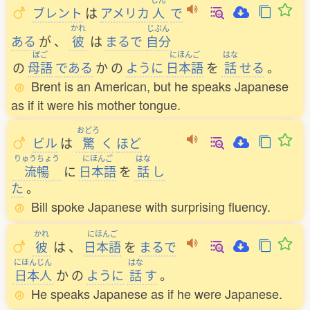
ブレント
は
アメリカ
人
で
かれ
じぶん
ある
が
、
彼
は
まるで
自分
ぼご
にほんご
はな
の
母語
である
か
の
ように
日本語
を
話
せる
。
Brent is an American, but he speaks Japanese
as if it were his mother tongue.
おどろ
ビル
は
驚
く
ほど
りゅうちょう
にほんご
はな
流暢
に
日本語
を
話
し
た
。
Bill spoke Japanese with surprising fluency.
かれ
にほんご
彼
は
、
日本語
を
まるで
にほんじん
はな
日本人
か
の
ように
話
す
。
He speaks Japanese as if he were Japanese.