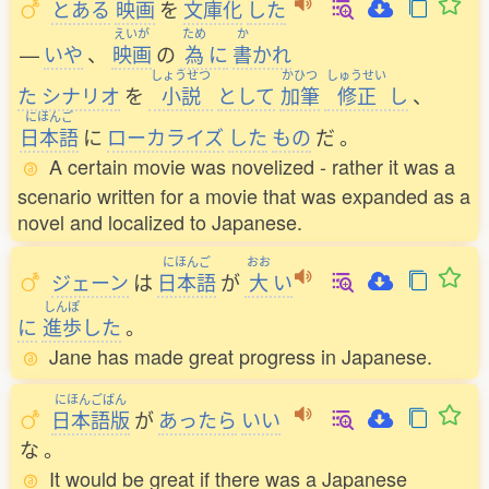
とある
映画
を
文庫化
した
えいが
ため
か
—
いや
、
映画
の
為
に
書
かれ
しょうせつ
かひつ
しゅうせい
た
シナリオ
を
小説
として
加筆
修正
し
、
にほんご
日本語
に
ローカライズ
した
もの
だ
。
A certain movie was novelized - rather it was a
scenario written for a movie that was expanded as a
novel and localized to Japanese.
にほんご
おお
ジェーン
は
日本語
が
大
い
しんぽ
に
進歩
した
。
Jane has made great progress in Japanese.
にほんごばん
日本語版
が
あったら
いい
な
。
It would be great if there was a Japanese