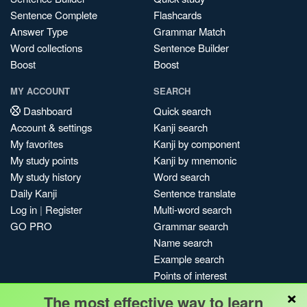
Sentence Complete
Flashcards
Answer Type
Grammar Match
Word collections
Sentence Builder
Boost
Boost
MY ACCOUNT
SEARCH
Dashboard
Quick search
Account & settings
Kanji search
My favorites
Kanji by component
My study points
Kanji by mnemonic
My study history
Word search
Daily Kanji
Sentence translate
Log in
|
Register
Multi-word search
GO PRO
Grammar search
Name search
Example search
Points of interest
×
Site search
The most effective way to learn