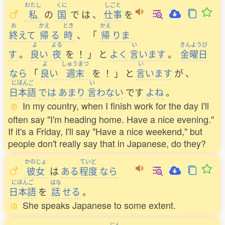
わたし
くに
しごと
私
の
国
で
は
、
仕事
を
お
かえ
とき
かえ
終
えて
帰
る
時
、
「
帰
りま
よ
よる
い
きんようび
す
。
良
い
夜
を
！
」
と
よく
言
います
。
金曜日
よ
しゅうまつ
い
なら
「
良
い
週末
を
！
」
と
言
います
が
、
にほんご
い
日本語
では
あまり
言
わない
です
よね
。
In my country, when I finish work for the day I'll
often say "I'm heading home. Have a nice evening."
If it's a Friday, I'll say "Have a nice weekend," but
people don't really say that in Japanese, do they?
かのじょ
ていど
彼女
は
ある
程度
なら
にほんご
はな
日本語
を
話
せる
。
She speaks Japanese to some extent.
じん