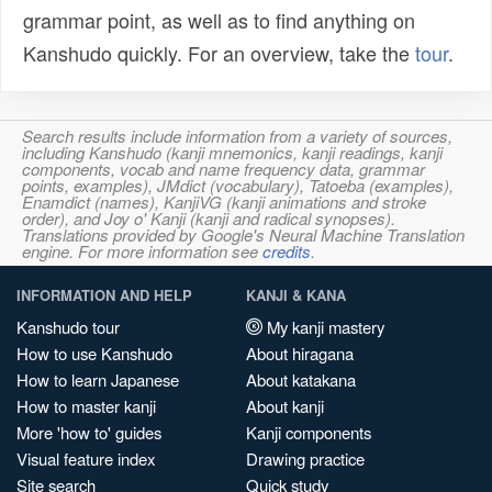
grammar point, as well as to find anything on
Kanshudo quickly. For an overview, take the
tour
.
Search results include information from a variety of sources,
including Kanshudo (kanji mnemonics, kanji readings, kanji
components, vocab and name frequency data, grammar
points, examples), JMdict (vocabulary), Tatoeba (examples),
Enamdict (names), KanjiVG (kanji animations and stroke
order), and Joy o' Kanji (kanji and radical synopses).
Translations provided by Google's Neural Machine Translation
engine. For more information see
credits
.
INFORMATION AND HELP
KANJI & KANA
Kanshudo tour
My kanji mastery
How to use Kanshudo
About hiragana
How to learn Japanese
About katakana
How to master kanji
About kanji
More 'how to' guides
Kanji components
Visual feature index
Drawing practice
Site search
Quick study