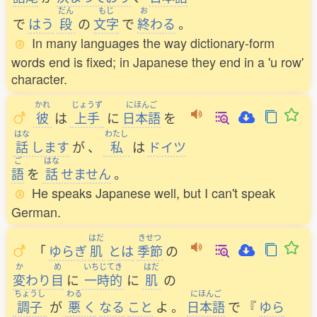
だん
もじ
お
で
はう
段
の
文字
で
終
わる
。
In many languages the way dictionary-form
words end is fixed; in Japanese they end in a 'u row'
character.
かれ
じょうず
にほんご
彼
は
上手
に
日本語
を
はな
わたし
話
します
が
、
私
は
ドイツ
ご
はな
語
を
話
せません
。
He speaks Japanese well, but I can't speak
German.
はだ
きせつ
「
ゆらぎ
肌
とは
季節
の
か
め
いちじてき
はだ
変
わり
目
に
一時的
に
肌
の
ちょうし
わる
にほんご
調子
が
悪
く
なる
こと
よ
。
日本語
で
『
ゆら