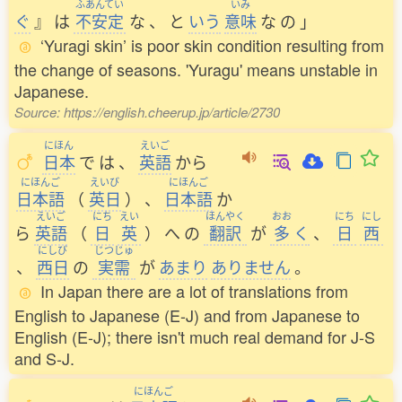
ふあんてい
いみ
ぐ
』
は
不安定
な
、
と
いう
意味
な
の
」
‘Yuragi skin’ is poor skin condition resulting from
the change of seasons. 'Yuragu' means unstable in
Japanese.
Source: https://english.cheerup.jp/article/2730
にほん
えいご
日本
で
は
、
英語
から
にほんご
えいび
にほんご
日本語
（
英日
）
、
日本語
か
えいご
にち
えい
ほんやく
おお
にち
にし
ら
英語
（
日
英
）
へ
の
翻訳
が
多
く
、
日
西
にしび
じつじゅ
、
西日
の
実需
が
あまり
ありません
。
In Japan there are a lot of translations from
English to Japanese (E-J) and from Japanese to
English (E-J); there isn't much real demand for J-S
and S-J.
にほんご