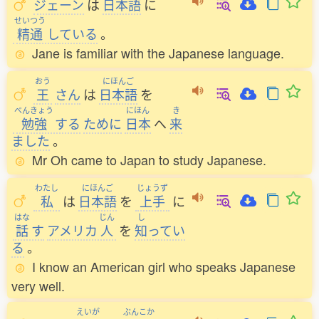
ジェーン
は
日本語
に
せいつう
精通
している
。
Jane is familiar with the Japanese language.
おう
にほんご
王
さん
は
日本語
を
べんきょう
にほん
き
勉強
する
ために
日本
へ
来
ました
。
Mr Oh came to Japan to study Japanese.
わたし
にほんご
じょうず
私
は
日本語
を
上手
に
はな
じん
し
話
す
アメリカ
人
を
知
ってい
る
。
I know an American girl who speaks Japanese
very well.
えいが
ぶんこか