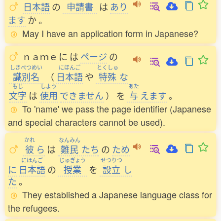
日本語
の
申請書
は
あり
ます
か
。
May I have an application form in Japanese?
ｎａｍｅ
に
は
ページ
の
しきべつめい
にほんご
とくしゅ
識別名
（
日本語
や
特殊
な
もじ
しよう
あた
文字
は
使用
できません
）
を
与
えます
。
To 'name' we pass the page identifier (Japanese
and special characters cannot be used).
かれ
なんみん
彼
ら
は
難民
たち
の
ため
にほんご
じゅぎょう
せつりつ
に
日本語
の
授業
を
設立
し
た
。
They established a Japanese language class for
the refugees.