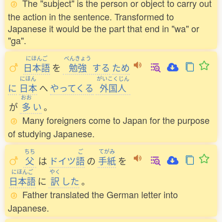
The "subject" is the person or object to carry out
the action in the sentence. Transformed to
Japanese it would be the part that end in "wa" or
"ga".
にほんご
べんきょう
日本語
を
勉強
する
ため
にほん
がいこくじん
に
日本
へ
やってくる
外国人
おお
が
多
い
。
Many foreigners come to Japan for the purpose
of studying Japanese.
ちち
ご
てがみ
父
は
ドイツ
語
の
手紙
を
にほんご
やく
日本語
に
訳
した
。
Father translated the German letter into
Japanese.