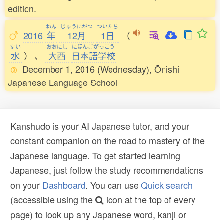
edition.
ねん
じゅうにがつ
ついたち
2016
年
12月
1日
（
すい
おおにし
にほんごがっこう
水
）
、
大西
日本語学校
December 1, 2016 (Wednesday), Ōnishi
Japanese Language School
Kanshudo is your AI Japanese tutor, and your
constant companion on the road to mastery of the
Japanese language. To get started learning
Japanese, just follow the study recommendations
on your
Dashboard
. You can use
Quick search
(accessible using the
icon at the top of every
page) to look up any Japanese word, kanji or