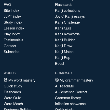
FAQ
Flashcards
Site index
Kanji collections
JLPT index
Joy o' Kanji essays
Study index
Kanji Challenge
Lesson index
Kanji Quiz
Play index
Kanji Keywords
Testimonials
Kanji Builder
Contact
Kanji Draw
Subscribe
Kanji Match
Kanji Pop
Boost
WORDS
GRAMMAR
My word mastery
My grammar mastery
Quick study
AI TeachMe
Flashcards
AI Sentence Correct
Word Quiz
Grammar library
Word Match
Inflection showcase
Sentence Builder
Quick study