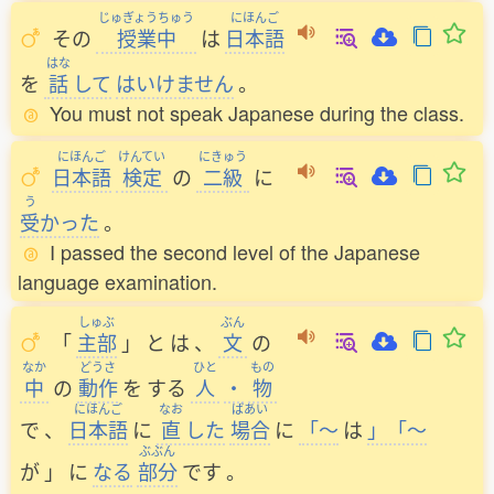
じゅぎょうちゅう
にほんご
その
授業中
は
日本語
はな
を
話
して
はいけません
。
You must not speak Japanese during the class.
にほんご
けんてい
にきゅう
日本語
検定
の
二級
に
う
受
かった
。
I passed the second level of the Japanese
language examination.
しゅぶ
ぶん
「
主部
」
と
は
、
文
の
なか
どうさ
ひと
もの
中
の
動作
を
する
人
・
物
にほんご
なお
ばあい
で
、
日本語
に
直
した
場合
に
「～
は
」「～
ぶぶん
が
」
に
なる
部分
です
。