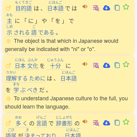
もくてきご
にほんご
目的語
は
、
日本語
で
は
おも
主
に
「
に
」
や
「
を
」
で
しめ
ご
示
される
語
である
。
The object is that which in Japanese would
generally be indicated with "ni" or "o".
にほん
ぶんか
じゅうぶん
日本
文化
を
十分
に
りかい
にほんご
理解
する
ために
は
、
日本語
まな
を
学
ぶ
べき
だ
。
To understand Japanese culture to the full, you
should learn the language.
おお
げんご
じしょがた
多
く
の
言語
で
辞書形
の
ごび
き
にほんご
語尾
が
決
まっており
、
日本語