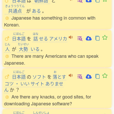
日本語
は
朝鮮語
と
きょうつうてん
共通点
が
ある
。
Japanese has something in common with
Korean.
にほんご
はな
日本語
を
話
せる
アメリカ
じん
たいせい
人
が
大勢
いる
。
There are many Americans who can speak
Japanese.
にほんご
お
日本語
の
ソフト
を
落
とす
コツ
・
いい
サイト
ありませ
ん
か
？
Are there any knacks, or good sites, for
downloading Japanese software?
にほんご
しんせいしょ