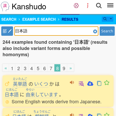
Kanshudo
SEARCH
EXAMPLE SEARCH
RESULTS
部
Search
244 examples found containing '日本語' (results
also include variant forms and possible
homonyms)
«
»
1
2
3
4
5
6
7
8
9
えいたんご
英単語
の
いくつ
か
は
にほんご
ゆらい
日本語
に
由来
しています
。
Some English words derive from Japanese.
にほんご
ちょうせんご