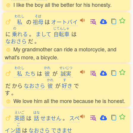
I like the boy all the better for his honesty.
わたし
そぼ
私
の
祖母
は
オートバイ
の
じてんしゃ
に
乗
れる
。
まして
自転車
は
なおさら
だ
。
My grandmother can ride a motorcycle, and
what's more, a bicycle.
わたし
かれ
せいじつ
私
たち
は
彼
が
誠実
かれ
す
だ
から
なおさら
彼
が
好
き
で
す
。
We love him all the more because he is honest.
えいご
はな
英語
は
話
せません
。
スペ
ご
イン
語
は
なおさら
できませ