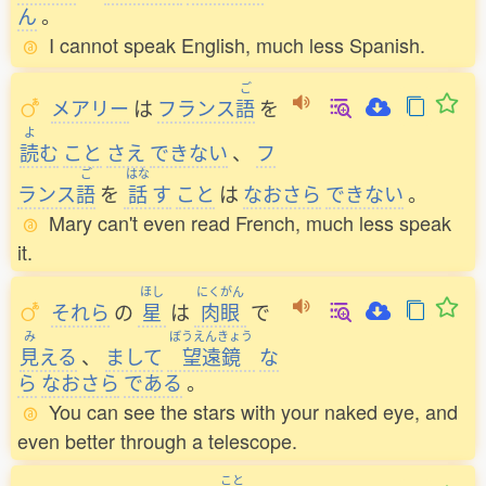
ん
。
I cannot speak English, much less Spanish.
ご
メアリー
は
フランス
語
を
よ
読
む
こと
さえ
できない
、
フ
ご
はな
ランス
語
を
話
す
こと
は
なおさら
できない
。
Mary can't even read French, much less speak
it.
ほし
にくがん
それら
の
星
は
肉眼
で
み
ぼうえんきょう
見
える
、
まして
望遠鏡
な
ら
なおさら
である
。
You can see the stars with your naked eye, and
even better through a telescope.
こと