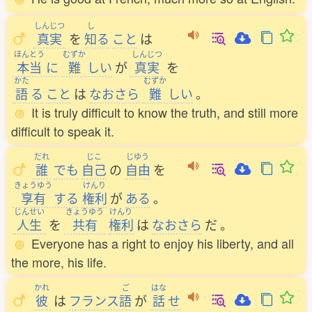
しんじつ
し
真実
を
知
る
こと
は
ほんとう
むずか
しんじつ
本当
に
難
しい
が
真実
を
かた
むずか
語
る
こと
は
なおさら
難
しい
。
It is truly difficult to know the truth, and still more
difficult to speak it.
だれ
じこ
じゆう
誰
でも
自己
の
自由
を
きょうゆう
けんり
享有
する
権利
が
ある
。
じんせい
きょうゆう
けんり
人生
を
共有
権利
は
なおさら
だ
。
Everyone has a right to enjoy his liberty, and all
the more, his life.
かれ
ご
はな
彼
は
フランス
語
が
話
せ