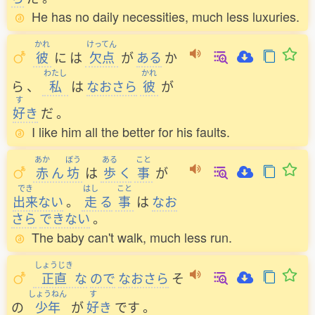
He has no daily necessities, much less luxuries.
かれ
けってん
彼
に
は
欠点
が
ある
か
わたし
かれ
ら
、
私
は
なおさら
彼
が
す
好
き
だ
。
I like him all the better for his faults.
あか
ぼう
ある
こと
赤
ん
坊
は
歩
く
事
が
でき
はし
こと
出来
ない
。
走
る
事
は
なお
さら
できない
。
The baby can't walk, much less run.
しょうじき
正直
な
ので
なおさら
そ
しょうねん
す
の
少年
が
好
き
です
。