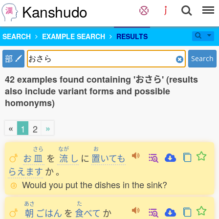
Kanshudo
SEARCH
EXAMPLE SEARCH
RESULTS
部
Search
42 examples found containing 'おさら' (results
also include variant forms and possible
homonyms)
«
»
1
2
さら
なが
お
お
皿
を
流
し
に
置
いても
らえます
か
。
Would you put the dishes in the sink?
あさ
た
朝
ごはん
を
食
べて
か