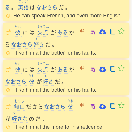
えいご
る
。
英語
は
なおさら
だ
。
He can speak French, and even more English.
かれ
けってん
彼
に
は
欠点
が
ある
か
す
ら
なおさら
好
き
だ
。
I like him all the better for his faults.
かれ
けってん
彼
に
は
欠点
が
ある
が
かれ
す
なおさら
彼
が
好
き
だ
。
I like him all the better for his faults.
むくち
かれ
無口
だ
から
なおさら
彼
す
が
好
きな
の
だ
。
I like him all the more for his reticence.