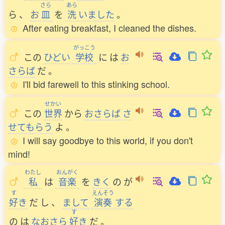
さら
あら
ら
、
お
皿
を
洗
いました
。
After eating breakfast, I cleaned the dishes.
がっこう
この
ひどい
学校
に
は
お
さらば
だ
。
I'll bid farewell to this stinking school.
せかい
この
世界
から
おさらば
さ
せてもらう
よ
。
I will say goodbye to this world, if you don't
mind!
わたし
おんがく
私
は
音楽
を
きく
の
が
す
えんそう
好
き
だ
し
、
まして
演奏
する
す
の
は
なおさら
好
き
だ
。