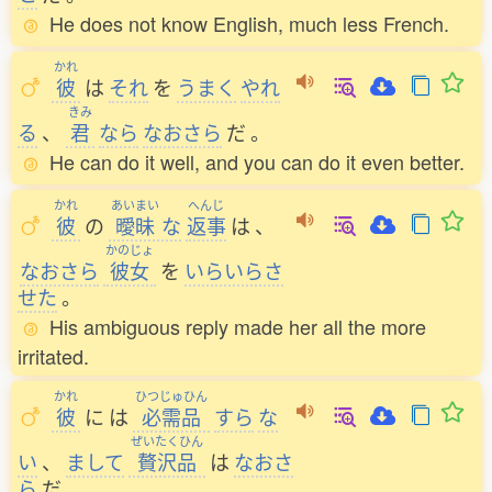
He does not know English, much less French.
かれ
彼
は
それ
を
うまく
やれ
きみ
る
、
君
なら
なおさら
だ
。
He can do it well, and you can do it even better.
かれ
あいまい
へんじ
彼
の
曖昧
な
返事
は
、
かのじょ
なおさら
彼女
を
いらいらさ
せた
。
His ambiguous reply made her all the more
irritated.
かれ
ひつじゅひん
彼
に
は
必需品
すら
な
ぜいたくひん
い
、
まして
贅沢品
は
なおさ
ら
だ
。