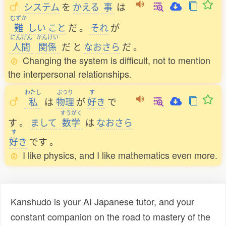
システム
を
かえる
事
は
むずか
難
しい
こと
だ
。
それ
が
にんげん
かんけい
人間
関係
だ
と
なおさら
だ
。
Changing the system is difficult, not to mention
the interpersonal relationships.
わたし
ぶつり
す
私
は
物理
が
好
き
で
すうがく
す
。
まして
数学
は
なおさら
す
好
き
です
。
I like physics, and I like mathematics even more.
Kanshudo is your AI Japanese tutor, and your
constant companion on the road to mastery of the