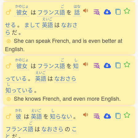
かのじょ
ご
はな
彼女
は
フランス
語
を
話
えいご
せる
。
まして
英語
は
なおさ
ら
だ
。
She can speak French, and is even better at
English.
かのじょ
ご
し
彼女
は
フランス
語
を
知
えいご
っている
。
英語
は
なおさら
し
知
っている
。
She knows French, and even more English.
かれ
えいご
し
彼
は
英語
を
知
らない
。
ご
フランス
語
は
なおさら
の
こ
と
だ
。