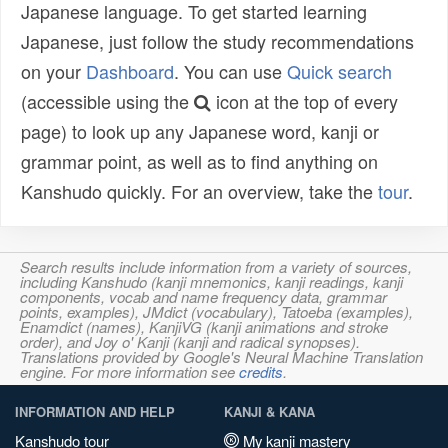
Japanese language. To get started learning
Japanese, just follow the study recommendations
on your
Dashboard
. You can use
Quick search
(accessible using the
icon at the top of every
page) to look up any Japanese word, kanji or
grammar point, as well as to find anything on
Kanshudo quickly. For an overview, take the
tour
.
Search results include information from a variety of sources,
including Kanshudo (kanji mnemonics, kanji readings, kanji
components, vocab and name frequency data, grammar
points, examples), JMdict (vocabulary), Tatoeba (examples),
Enamdict (names), KanjiVG (kanji animations and stroke
order), and Joy o' Kanji (kanji and radical synopses).
Translations provided by Google's Neural Machine Translation
engine. For more information see
credits
.
INFORMATION AND HELP
KANJI & KANA
Kanshudo tour
My kanji mastery