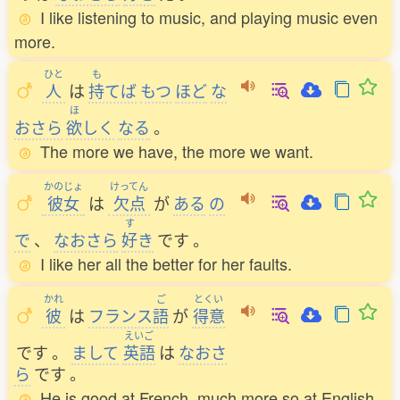
I like listening to music, and playing music even
more.
ひと
も
人
は
持
てば
もつ
ほど
な
ほ
おさら
欲
しく
なる
。
The more we have, the more we want.
かのじょ
けってん
彼女
は
欠点
が
ある
の
す
で
、
なおさら
好
き
です
。
I like her all the better for her faults.
かれ
ご
とくい
彼
は
フランス
語
が
得意
えいご
です
。
まして
英語
は
なおさ
ら
です
。
He is good at French, much more so at English.