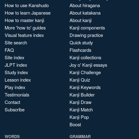
How to use Kanshudo
About hiragana
How to learn Japanese
About katakana
How to master kanji
About kanji
More 'how to' guides
Kanji components
Visual feature index
Drawing practice
Site search
Quick study
FAQ
Flashcards
Site index
Kanji collections
JLPT index
Joy o' Kanji essays
Study index
Kanji Challenge
Lesson index
Kanji Quiz
Play index
Kanji Keywords
Testimonials
Kanji Builder
Contact
Kanji Draw
Subscribe
Kanji Match
Kanji Pop
Boost
WORDS
GRAMMAR