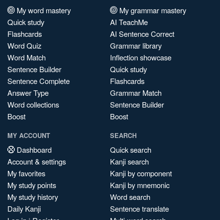
My word mastery
My grammar mastery
Quick study
AI TeachMe
Flashcards
AI Sentence Correct
Word Quiz
Grammar library
Word Match
Inflection showcase
Sentence Builder
Quick study
Sentence Complete
Flashcards
Answer Type
Grammar Match
Word collections
Sentence Builder
Boost
Boost
MY ACCOUNT
SEARCH
Dashboard
Quick search
Account & settings
Kanji search
My favorites
Kanji by component
My study points
Kanji by mnemonic
My study history
Word search
Daily Kanji
Sentence translate