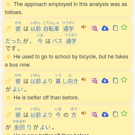
The approach employed in this analysis was as
follows.
かれ
いぜん
じてんしゃ
つうがく
彼
は
以前
自転車
通学
いま
つうがく
だった
が
、
今
は
バス
通学
です
。
He used to go to school by bicycle, but he takes
a bus now.
かれ
いぜん
くら
む
彼
は
以前
より
暮
し
向
き
が
よい
。
He is better off than before.
かれ
いぜん
いま
ほう
彼
は
以前
より
今
の
方
かねまわ
が
金回
り
が
よい
。