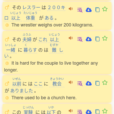
その
レスラー
は
２００キ
いじょう
たいじゅう
ロ
以上
体重
が
ある
。
The wrestler weighs over 200 kilograms.
ふうふ
いじょう
その
夫婦
が
これ
以上
いっしょ
く
むずか
一緒
に
暮
らす
の
は
難
し
い
。
It is hard for the couple to live together any
longer.
いぜん
きょうかい
以前
に
は
ここ
に
教会
が
ありました
。
There used to be a church here.
じっけん
いか
この
実験
に
は
以下
の