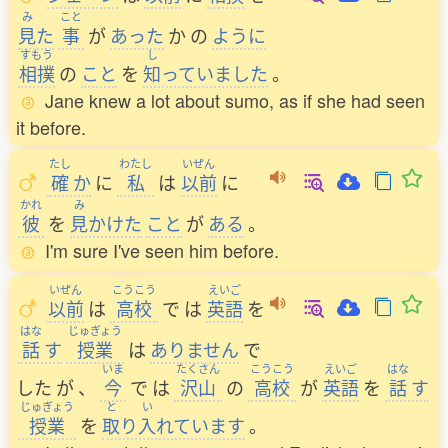
み
こと
見
た
事
が
あった
か
の
ように
すもう
し
相撲
の
こと
を
知
っていました
。
Jane knew a lot about sumo, as if she had seen
it before.
たし
わたし
いぜん
確
か
に
私
は
以前
に
かれ
み
彼
を
見
かけた
こと
が
ある
。
I'm sure I've seen him before.
いぜん
こうこう
えいご
以前
は
高校
で
は
英語
を
はな
じゅぎょう
話
す
授業
は
ありません
で
いま
たくさん
こうこう
えいご
はな
した
が
、
今
で
は
沢山
の
高校
が
英語
を
話
す
じゅぎょう
と
い
授業
を
取
り
入
れています
。