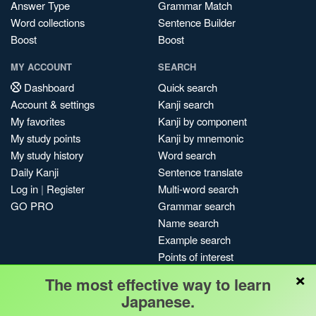
Answer Type
Grammar Match
Word collections
Sentence Builder
Boost
Boost
MY ACCOUNT
SEARCH
Dashboard
Quick search
Account & settings
Kanji search
My favorites
Kanji by component
My study points
Kanji by mnemonic
My study history
Word search
Daily Kanji
Sentence translate
Log in
|
Register
Multi-word search
GO PRO
Grammar search
Name search
Example search
Points of interest
×
Site search
The most effective way to learn
My search history
Japanese.
Search index