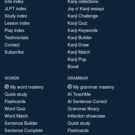
Site index
Kanji collections
JLPT index
Joy o' Kanji essays
Study index
Kanji Challenge
Lesson index
Kanji Quiz
Play index
Kanji Keywords
Testimonials
Kanji Builder
Contact
Kanji Draw
Subscribe
Kanji Match
Kanji Pop
Boost
WORDS
GRAMMAR
My word mastery
My grammar mastery
Quick study
AI TeachMe
Flashcards
AI Sentence Correct
Word Quiz
Grammar library
Word Match
Inflection showcase
Sentence Builder
Quick study
Sentence Complete
Flashcards