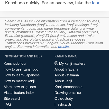
Kanshudo quickly. For an overview, take the
tour
.
Search results include information from a variety of sources,
including Kanshudo (kanji mnemonics, kanji readings, kanji
components, vocab and name frequency data, grammar
points, examples), JMdict (vocabulary), Tatoeba (examples),
Enamdict (names), KanjiVG (kanji animations and stroke
order), and Joy o' Kanji (kanji and radical synopses).
Translations provided by Google's Neural Machine Translation
engine. For more information see
credits
.
INFORMATION AND HELP
KANJI & KANA
Kanshudo tour
My kanji mastery
How to use Kanshudo
About hiragana
How to learn Japanese
About katakana
How to master kanji
About kanji
More 'how to' guides
Kanji components
Visual feature index
Drawing practice
Site search
Quick study
FAQ
Flashcards