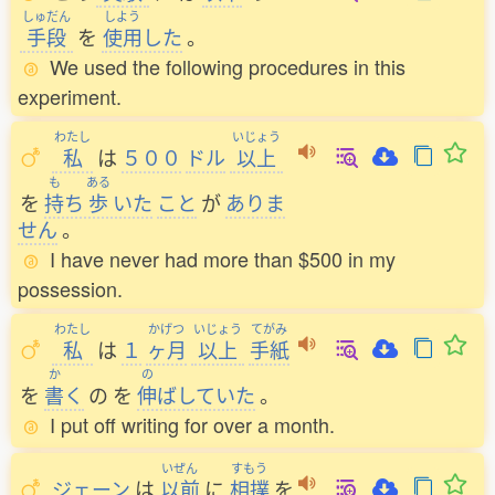
しゅだん
しよう
手段
を
使用
した
。
We used the following procedures in this
experiment.
わたし
いじょう
私
は
５００
ドル
以上
も
ある
を
持
ち
歩
いた
こと
が
ありま
せん
。
I have never had more than $500 in my
possession.
わたし
かげつ
いじょう
てがみ
私
は
１
ヶ月
以上
手紙
か
の
を
書
く
の
を
伸
ばしていた
。
I put off writing for over a month.
いぜん
すもう
ジェーン
は
以前
に
相撲
を