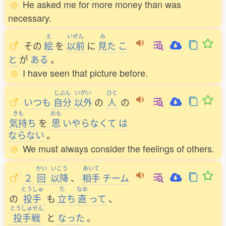
He asked me for more money than was
necessary.
え
いぜん
み
その
絵
を
以前
に
見
た
こ
と
が
ある
。
I have seen that picture before.
じぶん
いがい
ひと
いつも
自分
以外
の
人
の
きも
おも
気持
ち
を
思
いやらなくて
は
ならない
。
We must always consider the feelings of others.
かい
いこう
あいて
２
回
以降
、
相手
チーム
とうしゅ
た
なお
の
投手
も
立
ち
直
って
、
とうしゅせん
投手戦
と
なった
。