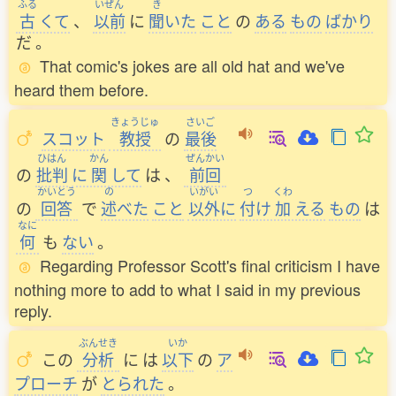
ふる
いぜん
き
古
くて
、
以前
に
聞
いた
こと
の
ある
もの
ばかり
だ
。
That comic's jokes are all old hat and we've
heard them before.
きょうじゅ
さいご
スコット
教授
の
最後
ひはん
かん
ぜんかい
の
批判
に
関
して
は
、
前回
かいとう
の
いがい
つ
くわ
の
回答
で
述
べた
こと
以外
に
付
け
加
える
もの
は
なに
何
も
ない
。
Regarding Professor Scott's final criticism I have
nothing more to add to what I said in my previous
reply.
ぶんせき
いか
この
分析
に
は
以下
の
ア
プローチ
が
とられた
。