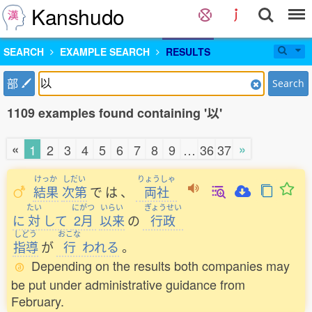
Kanshudo
SEARCH
EXAMPLE SEARCH
RESULTS
部
Search
1109 examples found containing '以'
«
»
1
2
3
4
5
6
7
8
9
…
36
37
けっか
しだい
りょうしゃ
結果
次第
で
は
、
両社
たい
にがつ
いらい
ぎょうせい
に
対
して
2月
以来
の
行政
しどう
おこな
指導
が
行
われる
。
Depending on the results both companies may
be put under administrative guidance from
February.