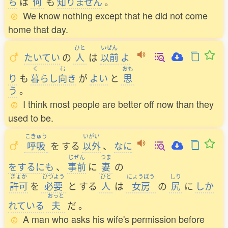
ち
は
何
も
知
りません
。
We know nothing except that he did not come
home that day.
ひと
いぜん
たいてい
の
人
は
以前
よ
く
む
おも
り
も
暮
らし
向
き
が
よい
と
思
う
。
I think most people are better off now than they
used to be.
こきゅう
いがい
呼吸
を
する
以外
、
なに
じぜん
つま
をするにも
、
事前
に
妻
の
きょか
ひつよう
ひと
にょうぼう
しり
許可
を
必要
と
する
人
は
女房
の
尻
に
しか
おっと
れている
夫
だ
。
A man who asks his wife's permission before