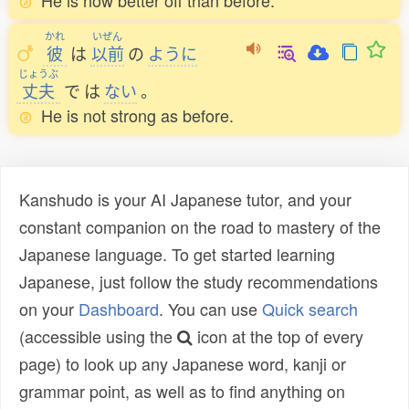
He is now better off than before.
かれ
いぜん
彼
は
以前
の
ように
じょうぶ
丈夫
で
は
ない
。
He is not strong as before.
Kanshudo is your AI Japanese tutor, and your
constant companion on the road to mastery of the
Japanese language. To get started learning
Japanese, just follow the study recommendations
on your
Dashboard
. You can use
Quick search
(accessible using the
icon at the top of every
page) to look up any Japanese word, kanji or
grammar point, as well as to find anything on