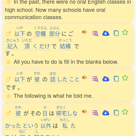
In the past, there were no oral English classes in
high school. Now many schools have oral
communication classes.
いか
くうらん
ぶぶん
以下
の
空欄
部分
に
ご
きにゅう
いただ
けっこう
記入
頂
く
だけ
で
結構
で
す
。
All you have to do is fill in the blanks below.
いか
かれ
はな
以下
が
彼
の
話
した
こと
です
。
The following is what he told me.
かれ
ひ
きたく
彼
が
その
日
は
帰宅
しな
いがい
わたし
かった
という
以外
は
私
た
なに
し