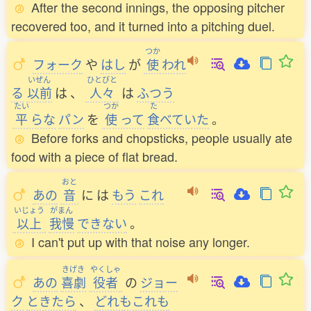
After the second innings, the opposing pitcher
recovered too, and it turned into a pitching duel.
つか
フォーク
や
はし
が
使
われ
いぜん
ひとびと
る
以前
は
、
人々
は
ふつう
たい
つか
た
平
らな
パン
を
使
って
食
べていた
。
Before forks and chopsticks, people usually ate
food with a piece of flat bread.
おと
あの
音
に
は
もう
これ
いじょう
がまん
以上
我慢
できない
。
I can't put up with that noise any longer.
きげき
やくしゃ
あの
喜劇
役者
の
ジョー
ク
ときたら
、
どれもこれも